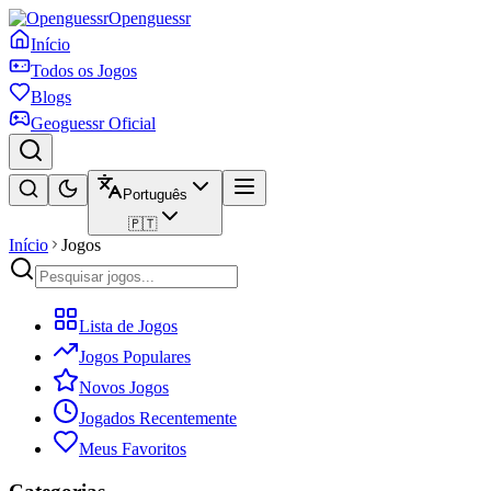
Openguessr
Início
Todos os Jogos
Blogs
Geoguessr Oficial
Português
🇵🇹
Início
Jogos
Lista de Jogos
Jogos Populares
Novos Jogos
Jogados Recentemente
Meus Favoritos