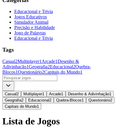
Categorias
Educacional e Trivia
Jogos Educativos
Simulador Animal
Precisão e Habilidade
Jogo de Palavras
Educacional e Trivia
Tags
Casual
2
Multiplayer
1
Arcade
1
Desenho &
Adivinhação
1
Geografia
2
Educacional
2
Quebra-
Blocos
1
Questionário
2
Capitais do Mundo
1
Casual
2
Multiplayer
1
Arcade
1
Desenho & Adivinhação
1
Geografia
2
Educacional
2
Quebra-Blocos
1
Questionário
2
Capitais do Mundo
1
Lista de Jogos