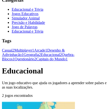
Categorias
Educacional e Trivia
Jogos Educativos
Simulador Animal
Precisão e Habilidade
Jogo de Palavras
Educacional e Trivia
Tags
Casual
2
Multiplayer
1
Arcade
1
Desenho &
Adivinhação
1
Geografia
2
Educacional
2
Quebra-
Blocos
1
Questionário
2
Capitais do Mundo
1
Educacional
Um jogo educativo que ajuda os jogadores a aprender sobre países e
as suas localizações.
2 jogos encontrados