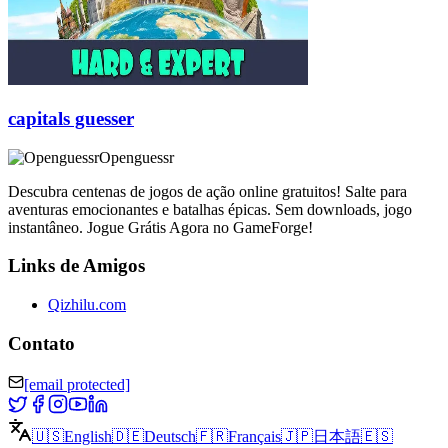
capitals guesser
Openguessr
Descubra centenas de jogos de ação online gratuitos! Salte para
aventuras emocionantes e batalhas épicas. Sem downloads, jogo
instantâneo. Jogue Grátis Agora no GameForge!
Links de Amigos
Qizhilu.com
Contato
[email protected]
🇺🇸
English
🇩🇪
Deutsch
🇫🇷
Français
🇯🇵
日本語
🇪🇸