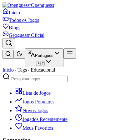
Openguessr
Início
Todos os Jogos
Blogs
Geoguessr Oficial
Português
🇵🇹
Início
Tags
Educacional
Lista de Jogos
Jogos Populares
Novos Jogos
Jogados Recentemente
Meus Favoritos