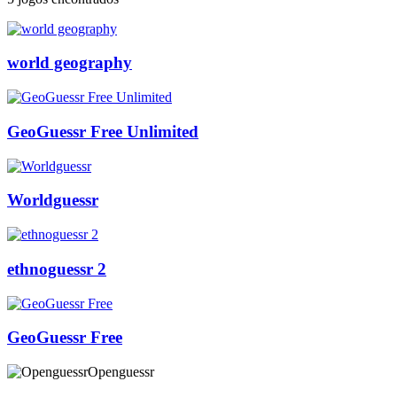
world geography
GeoGuessr Free Unlimited
Worldguessr
ethnoguessr 2
GeoGuessr Free
Openguessr