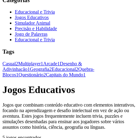
Categorias
Educacional e Trivia
Jogos Educativos
Simulador Animal
Precisão e Habilidade
Jogo de Palavras
Educacional e Trivia
Tags
Casual
2
Multiplayer
1
Arcade
1
Desenho &
Adivinhação
1
Geografia
2
Educacional
2
Quebra-
Blocos
1
Questionário
2
Capitais do Mundo
1
Jogos Educativos
Jogos que combinam conteúdo educativo com elementos interativos,
focando na aprendizagem e desafio intelectual em vez de ação ou
aventura. Estes jogos frequentemente incluem trivia, puzzles e
simulações desenhadas para ensinar aos jogadores sobre vários
assuntos como história, ciência, geografia ou línguas.
5 jogos encontrados