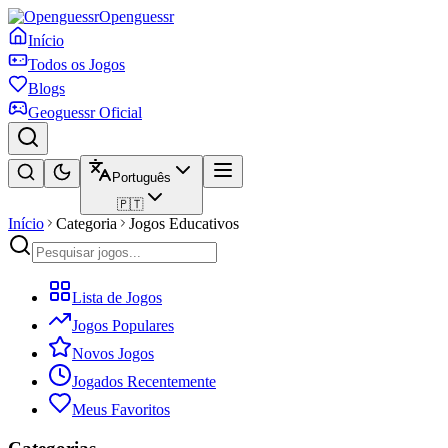
Openguessr
Início
Todos os Jogos
Blogs
Geoguessr Oficial
Português
🇵🇹
Início
Categoria
Jogos Educativos
Lista de Jogos
Jogos Populares
Novos Jogos
Jogados Recentemente
Meus Favoritos