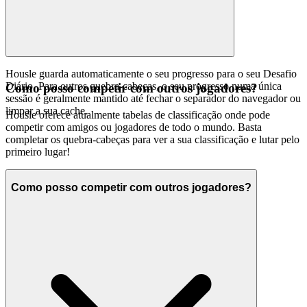
Housle guarda automaticamente o seu progresso para o seu Desafio
Diário. Para outros quebra-cabeças, o seu progresso numa única
Como posso competir com outros jogadores?
sessão é geralmente mantido até fechar o separador do navegador ou
limpar a sua cache.
Housle oferece atualmente tabelas de classificação onde pode
competir com amigos ou jogadores de todo o mundo. Basta
completar os quebra-cabeças para ver a sua classificação e lutar pelo
primeiro lugar!
Como posso competir com outros jogadores?