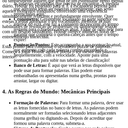
ou simplesmente alguém que gosta de um estimulante treino mental
as palavras escondidas que precisa de encontrar. À medida
diário, Housle foi projetado para ti. É a escapadela perfeita para
que adivinha letras ou palavras corretamente, elas serão
aqueles momentos tranquilos, oferecendo uma experiência
preenchidas aqui.
simultaneamente relaxante e profundamente envolvente. Quer
Cronómetro:
Geralmente localizado na parte superior ou
estejas a tentar aprimorar o teu vocabulário, melhorar as tuas
inferior do ecrã, este faz a contagem decrescente do tempo
habilidades de resolução de problemas, ou simplesmente relaxar
restante para o quebra-cabeças atual. Fique de olho nele para
com um desafio satisfatório, Housle oferece inúmeras horas de
garantir que completa o quebra-cabeças antes que o tempo
entretenimento intelectual.
expire!
Pontuação/Pontos:
Este acompanha a sua pontuação atual,
Estás pronto para conquistar o derradeiro puzzle de palavras?
que aumenta com cada palavra correta encontrada e,
Começa a jogar Housle agora e liberta o teu mestre das palavras
frequentemente, com a velocidade. Aponte para uma
interior!
pontuação alta para subir nas tabelas de classificação!
Banco de Letras:
É aqui que verá as letras disponíveis que
pode usar para formar palavras. Elas podem estar
embaralhadas ou apresentadas numa grelha, prontas para
arrastar, largar ou digitar.
4. As Regras do Mundo: Mecânicas Principais
Formação de Palavras:
Para formar uma palavra, deve usar
as letras fornecidas no banco de letras. As palavras podem
normalmente ser formadas selecionando letras adjacentes
(numa grelha) ou digitando-as. Depois de acreditar que
formou uma palavra correta, submeta-a.