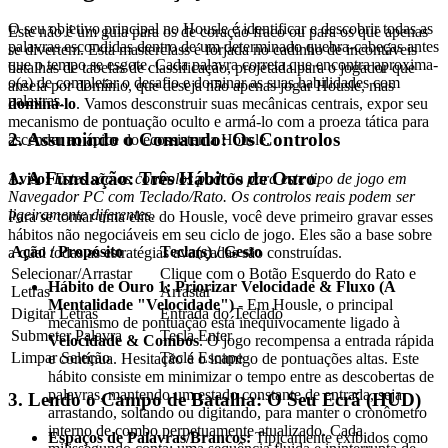
O seu objetivo principal no Housle é identificar e descobrir todas as
Este não é um guia para os de coração fraco ou para os que apenas
palavras escondidas dentro de um determinado quebra-cabeças antes
se divertem. Esta masterclass é forjada no cadinho de incontáveis
que o tempo se esgote. Cada palavra correta que encontra aproxima-
batalhas de tabelas de classificação, projetada para o jogador que
o(a) de completar o desafio e dominar as suas habilidades com
anseia por domínio, que deseja não apenas jogar Housle, mas
palavras.
dominá-lo
. Vamos desconstruir suas mecânicas centrais, expor seu
mecanismo de pontuação oculto e armá-lo com a proeza tática para
2. Assumindo o Comando: Os Controlos
ascender ao ápice do ecossistema Housle.
1. A Fundação: Três Hábitos de Ouro
Aviso:
Estes são os controlos padrão para este tipo de jogo em
Navegador PC com Teclado/Rato. Os controlos reais podem ser
ligeiramente diferentes.
Para se tornar uma elite do Housle, você deve primeiro gravar esses
hábitos não negociáveis em seu ciclo de jogo. Eles são a base sobre
Ação / Propósito
Tecla(s) / Gesto
a qual todas as estratégias avançadas são construídas.
Selecionar/Arrastar
Clique com o Botão Esquerdo do Rato e
Hábito de Ouro 1: Priorizar Velocidade & Fluxo (A
Letras
Arrastar
Mentalidade "Velocidade")
- Em Housle, o principal
Digitar Letras
Entrada do Teclado
mecanismo de pontuação está inequivocamente ligado à
Submeter Palavra
Tecla Enter
Velocidade & Combos
. O jogo recompensa a entrada rápida
Limpar Seleção
Tecla Escape
e contínua. Hesitação é o inimigo de pontuações altas. Este
hábito consiste em minimizar o tempo entre as descobertas de
palavras, mantendo um estado constante de entrada, seja
3. Lendo o Campo de Batalha: O Seu Ecrã (HUD)
arrastando, soltando ou digitando, para manter o cronômetro
interno de combo perpetuamente atualizado. Cada
Espaços de Palavras/Brancos:
Tipicamente exibidos como