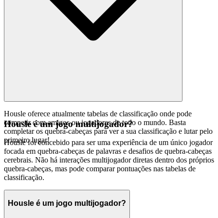
Housle oferece atualmente tabelas de classificação onde pode
competir com amigos ou jogadores de todo o mundo. Basta
Housle é um jogo multijogador?
completar os quebra-cabeças para ver a sua classificação e lutar pelo
primeiro lugar!
Housle foi concebido para ser uma experiência de um único jogador
focada em quebra-cabeças de palavras e desafios de quebra-cabeças
cerebrais. Não há interações multijogador diretas dentro dos próprios
quebra-cabeças, mas pode comparar pontuações nas tabelas de
classificação.
Housle é um jogo multijogador?