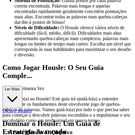
Sistema de Pontuação:
Ganha pontos por cada palavra
correta encontrada. Palavras mais longas e aquelas
encontradas rapidamente geralmente concedem pontuações
mais altas. Encontrar todas as palavras num quebra-cabeças
dar-lhe-á pontos de bónus!
Níveis de Dificuldade:
O Housle oferece vários níveis de
dificuldade (fácil, médio, difícil). Dificuldades mais altas
apresentarão quebra-cabeças mais complexos, palavras mais
longas ou limites de tempo mais curtos. Escolha um nível que
corresponda às suas habilidades para maximizar o seu desafio
e diversão.
Como Jogar Housle: O Seu Guia
Comple...
to para a Primeira Vez
Ler Mais
Bem-vindo(a) ao Housle! Este guia irá ajudá-lo(a) a entender
rapidamente os fundamentos deste envolvente jogo de quebra-
cabeças de palavras. Vamos guiá-lo(a) por tudo o que precisa saber
Dicas e truques
para começar a descobrir palavras escondidas e a impulsionar o seu
vocabulário como um profissional em pouco tempo.
Dominar o Housle: Um Guia de
Estratégia Avançado
1. A Sua Missão: O Objetivo