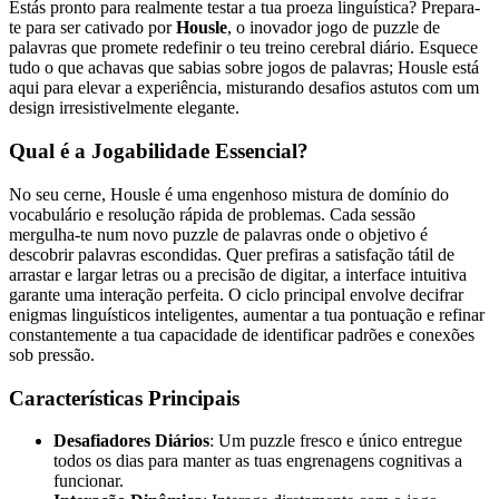
Estás pronto para realmente testar a tua proeza linguística? Prepara-
te para ser cativado por
Housle
, o inovador jogo de puzzle de
palavras que promete redefinir o teu treino cerebral diário. Esquece
tudo o que achavas que sabias sobre jogos de palavras; Housle está
aqui para elevar a experiência, misturando desafios astutos com um
design irresistivelmente elegante.
Qual é a Jogabilidade Essencial?
No seu cerne, Housle é uma engenhoso mistura de domínio do
vocabulário e resolução rápida de problemas. Cada sessão
mergulha-te num novo puzzle de palavras onde o objetivo é
descobrir palavras escondidas. Quer prefiras a satisfação tátil de
arrastar e largar letras ou a precisão de digitar, a interface intuitiva
garante uma interação perfeita. O ciclo principal envolve decifrar
enigmas linguísticos inteligentes, aumentar a tua pontuação e refinar
constantemente a tua capacidade de identificar padrões e conexões
sob pressão.
Características Principais
Desafiadores Diários
: Um puzzle fresco e único entregue
todos os dias para manter as tuas engrenagens cognitivas a
funcionar.