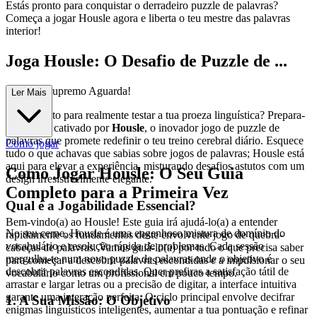
Estás pronto para conquistar o derradeiro puzzle de palavras?
Começa a jogar Housle agora e liberta o teu mestre das palavras
interior!
Joga Housle: O Desafio de Puzzle de ...
Palavras Supremo Aguarda!
Ler Mais
Estás pronto para realmente testar a tua proeza linguística? Prepara-
te para ser cativado por
Housle
, o inovador jogo de puzzle de
palavras que promete redefinir o teu treino cerebral diário. Esquece
Como jogar
tudo o que achavas que sabias sobre jogos de palavras; Housle está
aqui para elevar a experiência, misturando desafios astutos com um
Como Jogar Housle: O Seu Guia
design irresistivelmente elegante.
Completo para a Primeira Vez
Qual é a Jogabilidade Essencial?
Bem-vindo(a) ao Housle! Este guia irá ajudá-lo(a) a entender
No seu cerne, Housle é uma engenhoso mistura de domínio do
rapidamente os fundamentos deste envolvente jogo de quebra-
vocabulário e resolução rápida de problemas. Cada sessão
cabeças de palavras. Vamos guiá-lo(a) por tudo o que precisa saber
mergulha-te num novo puzzle de palavras onde o objetivo é
para começar a descobrir palavras escondidas e a impulsionar o seu
descobrir palavras escondidas. Quer prefiras a satisfação tátil de
vocabulário como um profissional em pouco tempo.
arrastar e largar letras ou a precisão de digitar, a interface intuitiva
garante uma interação perfeita. O ciclo principal envolve decifrar
1. A Sua Missão: O Objetivo
enigmas linguísticos inteligentes, aumentar a tua pontuação e refinar