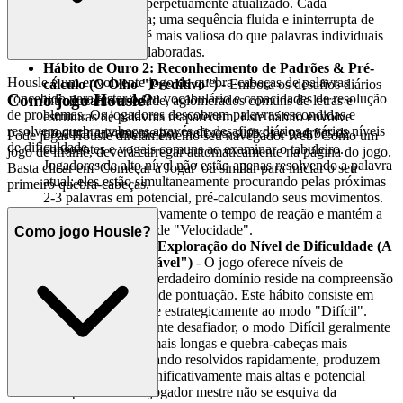
interno de combo perpetuamente atualizado. Cada
milissegundo conta; uma sequência fluida e ininterrupta de
respostas corretas é mais valiosa do que palavras individuais
meticulosamente elaboradas.
Hábito de Ouro 2: Reconhecimento de Padrões & Pré-
Housle é um envolvente jogo de quebra-cabeças de palavras
cálculo (O Olho "Preditivo")
- Embora os desafios diários
concebido para testar o seu vocabulário e capacidades de resolução
Como jogo Housle?
introduzam variedade, aglomerados comuns de letras e
de problemas. Os jogadores descobrem palavras escondidas e
estruturas de palavras reaparecem. Este hábito envolve
resolvem quebra-cabeças através de desafios diários e vários níveis
procurar ativamente por prefixos, sufixos e padrões de
Pode jogar Housle diretamente no seu navegador web! Como um
de dificuldade.
consoantes e vogais comuns ao examinar o tabuleiro.
jogo de iframe, deverá carregar automaticamente na página do jogo.
Jogadores de alto nível não estão apenas resolvendo a palavra
Basta clicar em 'Começar a Jogar' ou similar para iniciar o seu
atual; eles estão simultaneamente procurando pelas próximas
primeiro quebra-cabeças.
2-3 palavras em potencial, pré-calculando seus movimentos.
Isso reduz significativamente o tempo de reação e mantém a
crucial mentalidade de "Velocidade".
Como jogo Housle?
Hábito de Ouro 3: Exploração do Nível de Dificuldade (A
Vantagem "Adaptável")
- O jogo oferece níveis de
dificuldade, mas o verdadeiro domínio reside na compreensão
de suas implicações de pontuação. Este hábito consiste em
escolher e adaptar-se estrategicamente ao modo "Difícil".
Embora aparentemente desafiador, o modo Difícil geralmente
apresenta palavras mais longas e quebra-cabeças mais
complexos, que, quando resolvidos rapidamente, produzem
pontuações base significativamente mais altas e potencial
multiplicador. Um jogador mestre não se esquiva da