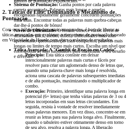
ganhos de pontuação exponenciais.
Sistema de Pontuação:
Ganha pontos por cada palavra
correta encontrada. Palavras mais longas e aquelas
2. Táticas de Elite: Dominando o Mecanismo de
encontradas rapidamente geralmente concedem pontuações
Pontuação
mais altas. Encontrar todas as palavras num quebra-cabeças
dar-lhe-á pontos de bónus!
Com seus hábitos fundamentais assegurados, é hora de liberar as
Níveis de Dificuldade:
O Housle oferece vários níveis de
táticas avançadas que exploram o mecanismo de pontuação baseado
dificuldade (fácil, médio, difícil). Dificuldades mais altas
em Velocidade do Housle para obter o máximo de resultados.
apresentarão quebra-cabeças mais complexos, palavras mais
longas ou limites de tempo mais curtos. Escolha um nível que
Tática Avançada: A "Gambit de Reação em Cadeia"
corresponda às suas habilidades para maximizar o seu desafio
Princípio:
Esta tática consiste em deixar
e diversão.
intencionalmente palavras mais curtas e fáceis por
resolver para criar um aglomerado denso de letras que,
quando uma palavra-chave mais longa é resolvida,
aciona uma cascata de palavras subsequentes imediatas
e de alta pontuação, maximizando o multiplicador de
combo.
Execução:
Primeiro, identifique uma palavra longa em
potencial (6+ letras) que tenha várias palavras de 3 ou 4
letras incorporadas em suas letras circundantes. Em
seguida, resista à vontade de resolver imediatamente
essas palavras menores. Em vez disso, concentre-se em
reunir as letras para sua palavra longa alvo. Finalmente,
quando o tabuleiro estiver otimamente denso em torno
de seu alvo, resolva a palavra longa. A liberação