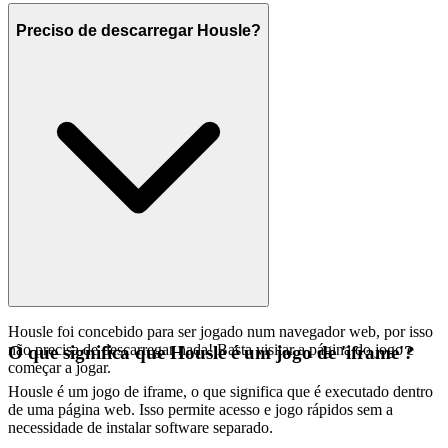
Preciso de descarregar Housle?
Housle foi concebido para ser jogado num navegador web, por isso
não precisa de descarregar nada! Basta visitar a página do jogo e
O que significa que Housle é um jogo de 'iframe'?
começar a jogar.
Housle é um jogo de iframe, o que significa que é executado dentro
de uma página web. Isso permite acesso e jogo rápidos sem a
necessidade de instalar software separado.