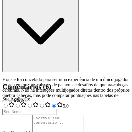
Housle foi concebido para ser uma experiência de um único jogador
focada em quebra-cabeças de palavras e desafios de quebra-cabeças
Comentários
(
6
)
cerebrais. Não há interações multijogador diretas dentro dos próprios
quebra-cabeças, mas pode comparar pontuações nas tabelas de
Sua Avaliação
:
classificação.
5
.0