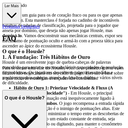
gia Avançado
Ler Mais
Este não é um guia para os de coração fraco ou para os que apenas
se divertem. Esta masterclass é forjada no cadinho de incontáveis
batalhas de tabelas de classificação, projetada para o jogador que
Perguntas frequentes
anseia por domínio, que deseja não apenas jogar Housle, mas
dominá-lo
. Vamos desconstruir suas mecânicas centrais, expor seu
FAQ
mecanismo de pontuação oculto e armá-lo com a proeza tática para
ascender ao ápice do ecossistema Housle.
O que é o Housle?
1. A Fundação: Três Hábitos de Ouro
Housle é um envolvente jogo de quebra-cabeças de palavras
concebido para testar o seu vocabulário e capacidades de resolução
Para se tornar uma elite do Housle, você deve primeiro gravar esses
de problemas. Os jogadores descobrem palavras escondidas e
hábitos não negociáveis em seu ciclo de jogo. Eles são a base sobre
resolvem quebra-cabeças através de desafios diários e vários níveis
a qual todas as estratégias avançadas são construídas.
de dificuldade.
Hábito de Ouro 1: Priorizar Velocidade & Fluxo (A
Mentalidade "Velocidade")
- Em Housle, o principal
O que é o Housle?
mecanismo de pontuação está inequivocamente ligado à
Velocidade & Combos
. O jogo recompensa a entrada rápida
e contínua. Hesitação é o inimigo de pontuações altas. Este
hábito consiste em minimizar o tempo entre as descobertas de
palavras, mantendo um estado constante de entrada, seja
arrastando, soltando ou digitando, para manter o cronômetro