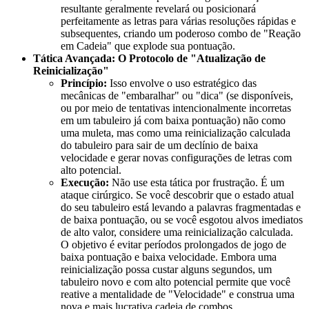
resultante geralmente revelará ou posicionará
perfeitamente as letras para várias resoluções rápidas e
subsequentes, criando um poderoso combo de "Reação
em Cadeia" que explode sua pontuação.
Tática Avançada: O Protocolo de "Atualização de
Reinicialização"
Princípio:
Isso envolve o uso estratégico das
mecânicas de "embaralhar" ou "dica" (se disponíveis,
ou por meio de tentativas intencionalmente incorretas
em um tabuleiro já com baixa pontuação) não como
uma muleta, mas como uma reinicialização calculada
do tabuleiro para sair de um declínio de baixa
velocidade e gerar novas configurações de letras com
alto potencial.
Execução:
Não use esta tática por frustração. É um
ataque cirúrgico. Se você descobrir que o estado atual
do seu tabuleiro está levando a palavras fragmentadas e
de baixa pontuação, ou se você esgotou alvos imediatos
de alto valor, considere uma reinicialização calculada.
O objetivo é evitar períodos prolongados de jogo de
baixa pontuação e baixa velocidade. Embora uma
reinicialização possa custar alguns segundos, um
tabuleiro novo e com alto potencial permite que você
reative a mentalidade de "Velocidade" e construa uma
nova e mais lucrativa cadeia de combos.