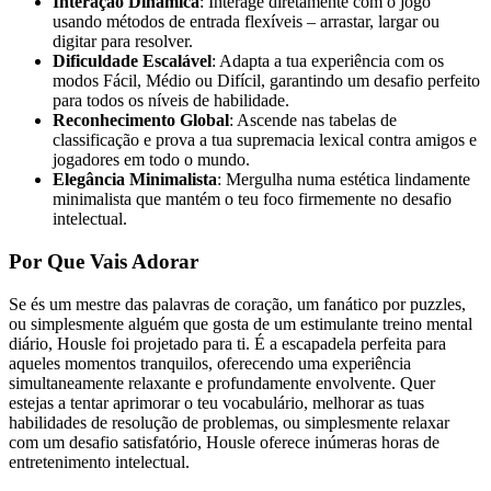
Interação Dinâmica
: Interage diretamente com o jogo
usando métodos de entrada flexíveis – arrastar, largar ou
digitar para resolver.
Dificuldade Escalável
: Adapta a tua experiência com os
modos Fácil, Médio ou Difícil, garantindo um desafio perfeito
para todos os níveis de habilidade.
Reconhecimento Global
: Ascende nas tabelas de
classificação e prova a tua supremacia lexical contra amigos e
jogadores em todo o mundo.
Elegância Minimalista
: Mergulha numa estética lindamente
minimalista que mantém o teu foco firmemente no desafio
intelectual.
Por Que Vais Adorar
Se és um mestre das palavras de coração, um fanático por puzzles,
ou simplesmente alguém que gosta de um estimulante treino mental
diário, Housle foi projetado para ti. É a escapadela perfeita para
aqueles momentos tranquilos, oferecendo uma experiência
simultaneamente relaxante e profundamente envolvente. Quer
estejas a tentar aprimorar o teu vocabulário, melhorar as tuas
habilidades de resolução de problemas, ou simplesmente relaxar
com um desafio satisfatório, Housle oferece inúmeras horas de
entretenimento intelectual.