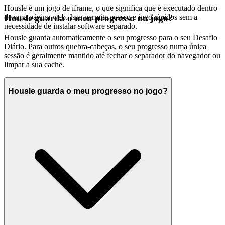
Housle é um jogo de iframe, o que significa que é executado dentro
de uma página web. Isso permite acesso e jogo rápidos sem a
Housle guarda o meu progresso no jogo?
necessidade de instalar software separado.
Housle guarda automaticamente o seu progresso para o seu Desafio
Diário. Para outros quebra-cabeças, o seu progresso numa única
sessão é geralmente mantido até fechar o separador do navegador ou
limpar a sua cache.
Housle guarda o meu progresso no jogo?