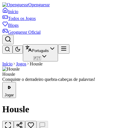
Openguessr
Início
Todos os Jogos
Blogs
Geoguessr Oficial
Português
🇵🇹
Início
Jogos
Housle
Housle
Conquiste o derradeiro quebra-cabeças de palavras!
Jogar
Housle