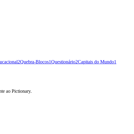
ucacional
2
Quebra-Blocos
1
Questionário
2
Capitais do Mundo
1
e ao Pictionary.