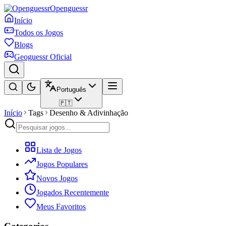
Openguessr
Início
Todos os Jogos
Blogs
Geoguessr Oficial
Português
🇵🇹
Início
Tags
Desenho & Adivinhação
Lista de Jogos
Jogos Populares
Novos Jogos
Jogados Recentemente
Meus Favoritos