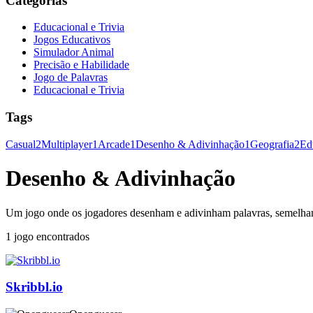
Categorias
Educacional e Trivia
Jogos Educativos
Simulador Animal
Precisão e Habilidade
Jogo de Palavras
Educacional e Trivia
Tags
Casual
2
Multiplayer
1
Arcade
1
Desenho & Adivinhação
1
Geografia
2
Ed
Desenho & Adivinhação
Um jogo onde os jogadores desenham e adivinham palavras, semelhant
1 jogo encontrados
Skribbl.io