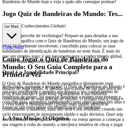
Bandeiras do Mundo hoje e veja o quão alto consegue pontuar!
Jogo Quiz de Bandeiras do Mundo: Tes...
te os Seus Conhecimentos Globais!
Ler Mais
Acha que percebe de vexilologia? Prepare-se para desafiar a sua
proeza geográfica com o Quiz de Bandeiras do Mundo, um jogo de
trivia incrivelmente envolvente, concebido para colocar as suas
Como jogar
habilidades de identificação de bandeiras no teste final. É mais do
que um simples jogo; é um passaporte para o conhecimento global,
Como Jogar o Quiz de Bandeiras do
envolto numa experiência viciante e de ritmo acelerado.
Mundo: O Seu Guia Completo para a
Qual é a Jogabilidade Principal?
Primeira Vez
O Quiz de Bandeiras do Mundo mergulha-o diretamente num
Bem-vindo, aspirante a geógrafo! O Quiz de Bandeiras do Mundo é
desafio de fogo rápido. À medida que o nome de um país pisca no
um jogo envolvente e simples que testará o seu conhecimento de
ecrã, a sua missão é selecionar rapidamente a sua bandeira
bandeiras de países. Irá associar bandeiras a nomes num instante e,
correspondente de uma seleção de opções. O relógio está a contar e
com este guia, aprenderá rapidamente como obter pontuações altas e
a velocidade é fundamental! Quanto mais rápido identificar
tornar-se um especialista em identificação de bandeiras.
corretamente a bandeira, mais alto será o seu resultado, criando um
ciclo emocionante de pensamento rápido e ação decisiva. Quer seja
1. A Sua Missão: O Objetivo
um aficionado da geografia experiente ou esteja apenas a começar a
sua viagem à volta do mundo, a mecânica intuitiva de clicar e jogar