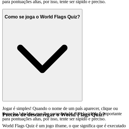
para pontuações altas, por isso, tente ser rápido e preciso.
Como se joga o World Flags Quiz?
Jogar é simples! Quando o nome de um país aparecer, clique ou
toque na bandeira que lhe corresponde. A velocidade é importante
Preciso de descarregar o World Flags Quiz?
para pontuações altas, por isso, tente ser rápido e preciso.
World Flags Quiz é um jogo iframe, o que significa que é executado