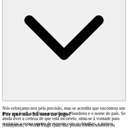
Nós esforçamo-nos pela precisão, mas se acredita que encontrou um
erro, por favor, verifique novamente a bandeira e o nome do país. Se
Por que não há som no jogo?
ainda tiver a certeza de que está incorreto, sinta-se à vontade para
contactar a nossa equipa de suporte com os detalhes, e iremos
Atualmente, o World Flags Quiz não possui efeitos sonoros ou