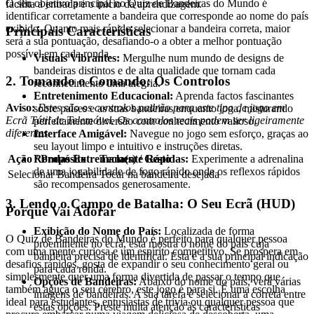
O seu objetivo principal no Quiz de Bandeiras do Mundo é
facilita a entrada e o início da aprendizagem.
identificar corretamente a bandeira que corresponde ao nome do país
exibido. Quanto mais rápido selecionar a bandeira correta, maior
Principais Características
será a sua pontuação, desafiando-o a obter a melhor pontuação
possível em cada ronda.
Visuais Vibrantes:
Mergulhe num mundo de designs de
bandeiras distintos e de alta qualidade que tornam cada
2. Tomando o Comando: Os Controlos
reconhecimento uma alegria.
Entretenimento Educacional:
Aprenda factos fascinantes
Aviso:
Estes são os controlos padrão para este tipo de jogo em
sobre países e as suas bandeiras enquanto joga, misturando
Ecrã Tátil de Telemóvel. Os controlos reais podem ser ligeiramente
perfeitamente diversão com conhecimento valioso.
diferentes.
Interface Amigável:
Navegue no jogo sem esforço, graças ao
seu layout limpo e intuitivo e instruções diretas.
Ação / Propósito
Tecla(s) / Gesto
Rondas Extremamente Rápidas:
Experimente a adrenalina
de uma jogabilidade de fogo rápido onde os reflexos rápidos
Selecionar Bandeira
Tocar na bandeira desejada
são recompensados generosamente.
3. Lendo o Campo de Batalha: O Seu Ecrã (HUD)
Porque Vai Adorar
Exibição do Nome do País:
Localizada de forma
O Quiz de Bandeiras do Mundo é perfeito para qualquer pessoa
proeminente no ecrã, esta mostra o nome do país cuja
com uma mente curiosa e um espírito competitivo. Se prospera em
bandeira precisa de identificar. Esta é a sua principal indicação
desafios rápidos, gosta de expandir o seu conhecimento geral ou
para cada ronda.
simplesmente quer uma forma divertida de passar o tempo que
Opções de Bandeiras:
Abaixo do nome do país, verá várias
também aguça o seu cérebro, este jogo é para si. É uma escolha
imagens de bandeiras. A sua tarefa é selecionar a correta entre
ideal para estudantes, entusiastas de trivia ou qualquer pessoa que
estas opções. Preste muita atenção às características