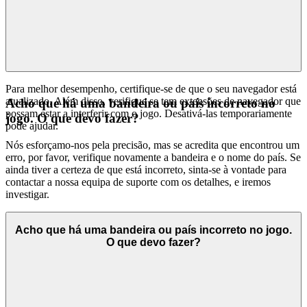
Para melhor desempenho, certifique-se de que o seu navegador está
atualizado. Além disso, verifique se tem extensões de navegador que
Acho que há uma bandeira ou país incorreto no
possam estar a interferir com o jogo. Desativá-las temporariamente
jogo. O que devo fazer?
pode ajudar.
Nós esforçamo-nos pela precisão, mas se acredita que encontrou um
erro, por favor, verifique novamente a bandeira e o nome do país. Se
ainda tiver a certeza de que está incorreto, sinta-se à vontade para
contactar a nossa equipa de suporte com os detalhes, e iremos
investigar.
Acho que há uma bandeira ou país incorreto no jogo.
O que devo fazer?