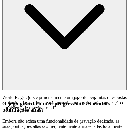
World Flags Quiz é principalmente um jogo de perguntas e respostas
educacional e atualmente não possui compras dentro da aplicação ou
O jogo guarda o meu progresso ou as minhas
um sistema de moeda virtual.
pontuações altas?
Embora não exista uma funcionalidade de gravação dedicada, as
suas pontuações altas são frequentemente armazenadas localmente