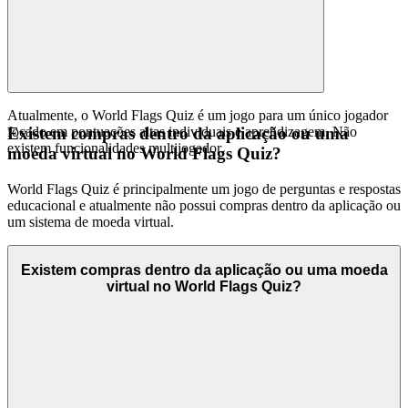
Atualmente, o World Flags Quiz é um jogo para um único jogador
focado em pontuações altas individuais e aprendizagem. Não
Existem compras dentro da aplicação ou uma
existem funcionalidades multijogador.
moeda virtual no World Flags Quiz?
World Flags Quiz é principalmente um jogo de perguntas e respostas
educacional e atualmente não possui compras dentro da aplicação ou
um sistema de moeda virtual.
Existem compras dentro da aplicação ou uma moeda
virtual no World Flags Quiz?