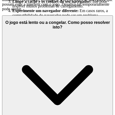
Limpe a cache e os cookies do seu navegador:
Isto pode
possam estar a interferir com o jogo. Desativá-las temporariamente
resolver muitos problemas de carregamento.
pode ajudar.
Experimente um navegador diferente:
Em casos raros, a
compatibilidade do navegador pode ser um problema.
O jogo está lento ou a congelar. Como posso resolver
isto?