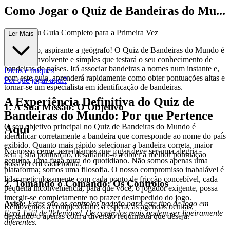
Como Jogar o Quiz de Bandeiras do Mu...
ndo: O Seu Guia Completo para a Primeira Vez
Ler Mais
Bem-vindo, aspirante a geógrafo! O Quiz de Bandeiras do Mundo é
um jogo envolvente e simples que testará o seu conhecimento de
bandeiras de países. Irá associar bandeiras a nomes num instante e,
Dicas e truques
com este guia, aprenderá rapidamente como obter pontuações altas e
Por que jogar aqui?
tornar-se um especialista em identificação de bandeiras.
A Experiência Definitiva do Quiz de
1. A Sua Missão: O Objetivo
Bandeiras do Mundo: Por que Pertence
O seu objetivo principal no Quiz de Bandeiras do Mundo é
Aqui
identificar corretamente a bandeira que corresponde ao nome do país
exibido. Quanto mais rápido selecionar a bandeira correta, maior
No nosso cerne, acreditamos que jogar deve ser uma alegria
será a sua pontuação, desafiando-o a obter a melhor pontuação
genuína, uma fuga pura do quotidiano. Não somos apenas uma
possível em cada ronda.
plataforma; somos uma filosofia. O nosso compromisso inabalável é
lidar meticulosamente com cada ponto de fricção concebível, cada
2. Tomando o Comando: Os Controlos
pequena inconveniência, para que você, o jogador exigente, possa
imergir-se completamente no prazer desimpedido do jogo.
Aviso:
Estes são os controlos padrão para este tipo de jogo em
Removemos a complexidade, a espera, as agendas ocultas,
Ecrã Tátil de Telemóvel. Os controlos reais podem ser ligeiramente
deixando-o apenas com a diversão requintada que deseja.
diferentes.