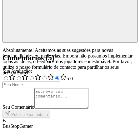
Absolutamente! Aceitamos as suas sugestões para novas
funcionalidades ou melhorias. Embora não possamos implementar
Comentários
(
5
)
todas as ideias, o feedback dos jogadores é inestimável. Por favor,
utilize o nosso formulário de contacto para partilhar os seus
Sua Avaliação
:
pensamentos.
5
.0
Seu Comentário
Publicar Comentário
B
BusStopGamer