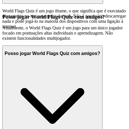
World Flags Quiz é um jogo iframe, o que significa que é executado
diretamente no seu navegador da web. Não é necessário descarregar
Posso jogar World Flags Quiz com amigos?
nada e pode jogá-lo na maioria dos dispositivos com uma ligação à
internet.
Atualmente, o World Flags Quiz é um jogo para um único jogador
focado em pontuações altas individuais e aprendizagem. Não
existem funcionalidades multijogador.
Posso jogar World Flags Quiz com amigos?