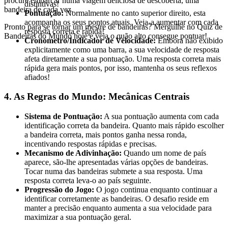
procure embarcar numa viagem deliciosa de descoberta, uma
distintivas!
bandeira de cada vez.
Pontuação:
Normalmente no canto superior direito, esta
acompanha os seus pontos atuais. Veja-a aumentar com cada
Pronto para se tornar um mestre de bandeiras? Mergulhe no Quiz de
resposta correta e rápida!
Bandeiras do Mundo hoje e veja o quão alto consegue pontuar!
Cronómetro/Indicador de Velocidade:
Embora não exibido
explicitamente como uma barra, a sua velocidade de resposta
afeta diretamente a sua pontuação. Uma resposta correta mais
rápida gera mais pontos, por isso, mantenha os seus reflexos
afiados!
4. As Regras do Mundo: Mecânicas Centrais
Sistema de Pontuação:
A sua pontuação aumenta com cada
identificação correta da bandeira. Quanto mais rápido escolher
a bandeira correta, mais pontos ganha nessa ronda,
incentivando respostas rápidas e precisas.
Mecanismo de Adivinhação:
Quando um nome de país
aparece, são-lhe apresentadas várias opções de bandeiras.
Tocar numa das bandeiras submete a sua resposta. Uma
resposta correta leva-o ao país seguinte.
Progressão do Jogo:
O jogo continua enquanto continuar a
identificar corretamente as bandeiras. O desafio reside em
manter a precisão enquanto aumenta a sua velocidade para
maximizar a sua pontuação geral.