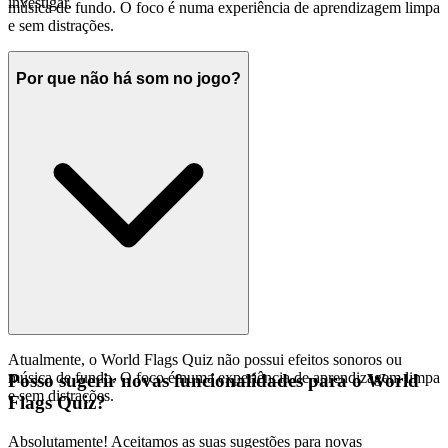
investigar.
música de fundo. O foco é numa experiência de aprendizagem limpa
e sem distrações.
Por que não há som no jogo?
Atualmente, o World Flags Quiz não possui efeitos sonoros ou
música de fundo. O foco é numa experiência de aprendizagem limpa
Posso sugerir novas funcionalidades para o World
e sem distrações.
Flags Quiz?
Absolutamente! Aceitamos as suas sugestões para novas