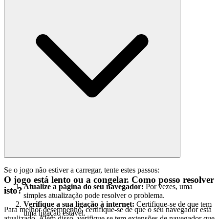
Se o jogo não estiver a carregar, tente estes passos:
O jogo está lento ou a congelar. Como posso resolver
Atualize a página do seu navegador:
Por vezes, uma
isto?
simples atualização pode resolver o problema.
Verifique a sua ligação à internet:
Certifique-se de que tem
Para melhor desempenho, certifique-se de que o seu navegador está
uma ligação estável.
atualizado. Além disso, verifique se tem extensões de navegador que