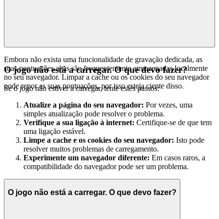
Embora não exista uma funcionalidade de gravação dedicada, as
suas pontuações altas são frequentemente armazenadas localmente
O jogo não está a carregar. O que devo fazer?
no seu navegador. Limpar a cache ou os cookies do seu navegador
pode repor as suas pontuações, por isso esteja ciente disso.
Se o jogo não estiver a carregar, tente estes passos:
Atualize a página do seu navegador:
Por vezes, uma
simples atualização pode resolver o problema.
Verifique a sua ligação à internet:
Certifique-se de que tem
uma ligação estável.
Limpe a cache e os cookies do seu navegador:
Isto pode
resolver muitos problemas de carregamento.
Experimente um navegador diferente:
Em casos raros, a
compatibilidade do navegador pode ser um problema.
O jogo não está a carregar. O que devo fazer?