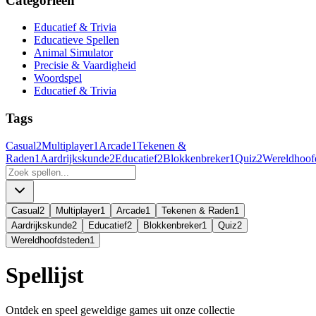
Categorieën
Educatief & Trivia
Educatieve Spellen
Animal Simulator
Precisie & Vaardigheid
Woordspel
Educatief & Trivia
Tags
Casual
2
Multiplayer
1
Arcade
1
Tekenen &
Raden
1
Aardrijkskunde
2
Educatief
2
Blokkenbreker
1
Quiz
2
Wereldhoof
Casual
2
Multiplayer
1
Arcade
1
Tekenen & Raden
1
Aardrijkskunde
2
Educatief
2
Blokkenbreker
1
Quiz
2
Wereldhoofdsteden
1
Spellijst
Ontdek en speel geweldige games uit onze collectie