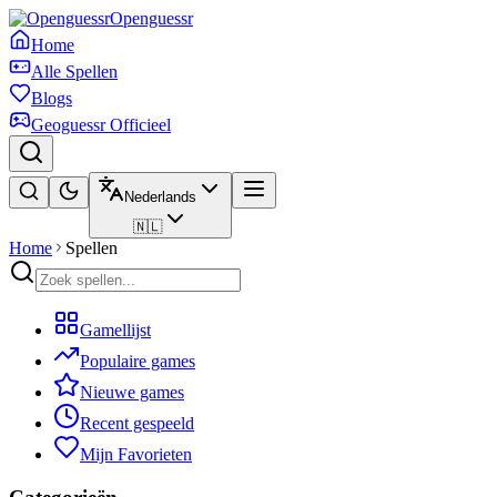
Openguessr
Home
Alle Spellen
Blogs
Geoguessr Officieel
Nederlands
🇳🇱
Home
Spellen
Gamellijst
Populaire games
Nieuwe games
Recent gespeeld
Mijn Favorieten