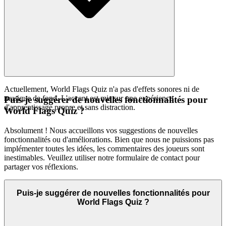
Actuellement, World Flags Quiz n'a pas d'effets sonores ni de
musique de fond. L'accent est mis sur une expérience
Puis-je suggérer de nouvelles fonctionnalités pour
d'apprentissage propre et sans distraction.
World Flags Quiz ?
Absolument ! Nous accueillons vos suggestions de nouvelles
fonctionnalités ou d'améliorations. Bien que nous ne puissions pas
implémenter toutes les idées, les commentaires des joueurs sont
inestimables. Veuillez utiliser notre formulaire de contact pour
partager vos réflexions.
Puis-je suggérer de nouvelles fonctionnalités pour
World Flags Quiz ?