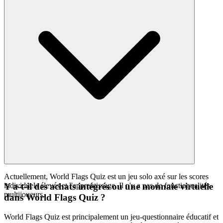
Actuellement, World Flags Quiz est un jeu solo axé sur les scores
individuels élevés et l'apprentissage. Il n'y a pas de fonctionnalités
Y a-t-il des achats intégrés ou une monnaie virtuelle
multijoueurs.
dans World Flags Quiz ?
World Flags Quiz est principalement un jeu-questionnaire éducatif et