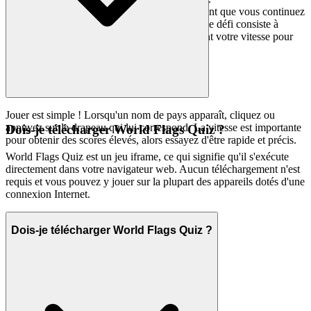
Progression du jeu :
Le jeu continue tant que vous continuez
à identifier correctement les drapeaux. Le défi consiste à
maintenir la précision tout en augmentant votre vitesse pour
maximiser votre score global.
Jouer est simple ! Lorsqu'un nom de pays apparaît, cliquez ou
appuyez sur le drapeau qui lui correspond. La vitesse est importante
Dois-je télécharger World Flags Quiz ?
pour obtenir des scores élevés, alors essayez d'être rapide et précis.
World Flags Quiz est un jeu iframe, ce qui signifie qu'il s'exécute
directement dans votre navigateur web. Aucun téléchargement n'est
requis et vous pouvez y jouer sur la plupart des appareils dotés d'une
connexion Internet.
Dois-je télécharger World Flags Quiz ?