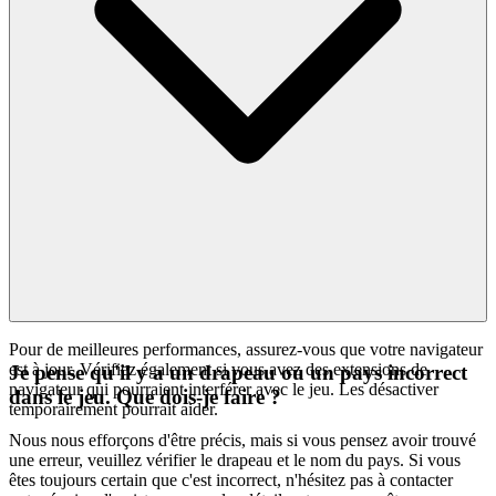
Pour de meilleures performances, assurez-vous que votre navigateur
est à jour. Vérifiez également si vous avez des extensions de
Je pense qu'il y a un drapeau ou un pays incorrect
navigateur qui pourraient interférer avec le jeu. Les désactiver
dans le jeu. Que dois-je faire ?
temporairement pourrait aider.
Nous nous efforçons d'être précis, mais si vous pensez avoir trouvé
une erreur, veuillez vérifier le drapeau et le nom du pays. Si vous
êtes toujours certain que c'est incorrect, n'hésitez pas à contacter