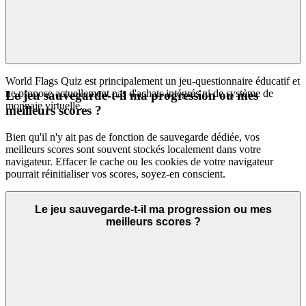
World Flags Quiz est principalement un jeu-questionnaire éducatif et
ne propose actuellement pas d'achats intégrés ni de système de
Le jeu sauvegarde-t-il ma progression ou mes
monnaie virtuelle.
meilleurs scores ?
Bien qu'il n'y ait pas de fonction de sauvegarde dédiée, vos
meilleurs scores sont souvent stockés localement dans votre
navigateur. Effacer le cache ou les cookies de votre navigateur
pourrait réinitialiser vos scores, soyez-en conscient.
Le jeu sauvegarde-t-il ma progression ou mes
meilleurs scores ?