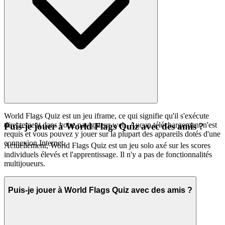
World Flags Quiz est un jeu iframe, ce qui signifie qu'il s'exécute
directement dans votre navigateur web. Aucun téléchargement n'est
Puis-je jouer à World Flags Quiz avec des amis ?
requis et vous pouvez y jouer sur la plupart des appareils dotés d'une
connexion Internet.
Actuellement, World Flags Quiz est un jeu solo axé sur les scores
individuels élevés et l'apprentissage. Il n'y a pas de fonctionnalités
multijoueurs.
Puis-je jouer à World Flags Quiz avec des amis ?