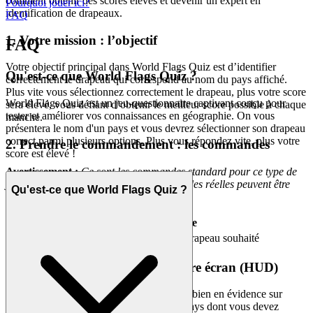
comment obtenir des scores élevés et devenir un expert en
Pourquoi jouer ici?
identification de drapeaux.
FAQ
1. Votre mission : l’objectif
FAQ
Votre objectif principal dans World Flags Quiz est d’identifier
Qu'est-ce que World Flags Quiz ?
correctement le drapeau qui correspond au nom du pays affiché.
Plus vite vous sélectionnez correctement le drapeau, plus votre score
World Flags Quiz est un jeu-questionnaire captivant conçu pour
sera élevé, vous défiant d’obtenir le meilleur score possible à chaque
tester et améliorer vos connaissances en géographie. On vous
manche.
présentera le nom d'un pays et vous devrez sélectionner son drapeau
correct parmi plusieurs options. Plus vous répondez vite, plus votre
2. Prendre le commandement : les commandes
score est élevé !
Avertissement :
Ce sont les commandes standard pour ce type de
jeu sur écran tactile mobile. Les commandes réelles peuvent être
Qu'est-ce que World Flags Quiz ?
légèrement différentes.
Action / But
Touche(s) / Geste
Sélectionner un drapeau
Appuyer sur le drapeau souhaité
3. Lire le champ de bataille : votre écran (HUD)
Affichage du nom du pays :
Situé bien en évidence sur
l’écran, celui-ci affiche le nom du pays dont vous devez