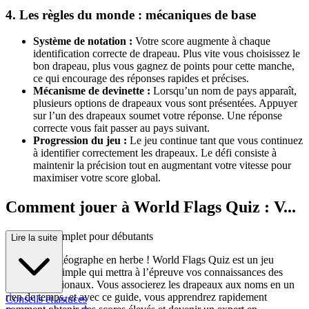
4. Les règles du monde : mécaniques de base
Système de notation :
Votre score augmente à chaque
identification correcte de drapeau. Plus vite vous choisissez le
bon drapeau, plus vous gagnez de points pour cette manche,
ce qui encourage des réponses rapides et précises.
Mécanisme de devinette :
Lorsqu’un nom de pays apparaît,
plusieurs options de drapeaux vous sont présentées. Appuyer
sur l’un des drapeaux soumet votre réponse. Une réponse
correcte vous fait passer au pays suivant.
Progression du jeu :
Le jeu continue tant que vous continuez
à identifier correctement les drapeaux. Le défi consiste à
maintenir la précision tout en augmentant votre vitesse pour
maximiser votre score global.
Comment jouer à World Flags Quiz : V...
otre guide complet pour débutants
Lire la suite
Bienvenue, géographe en herbe ! World Flags Quiz est un jeu
captivant et simple qui mettra à l’épreuve vos connaissances des
drapeaux nationaux. Vous associerez les drapeaux aux noms en un
rien de temps, et avec ce guide, vous apprendrez rapidement
Conseils et astuces