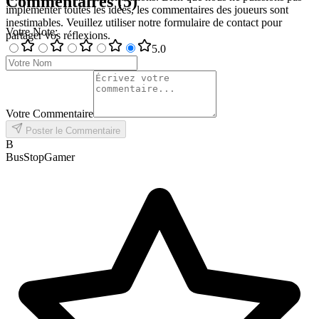
Commentaires
(
5
)
implémenter toutes les idées, les commentaires des joueurs sont
inestimables. Veuillez utiliser notre formulaire de contact pour
Votre Note
:
partager vos réflexions.
5
.0
Votre Commentaire
Poster le Commentaire
B
BusStopGamer