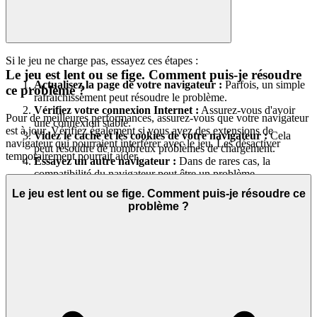
Si le jeu ne charge pas, essayez ces étapes :
Le jeu est lent ou se fige. Comment puis-je résoudre
Actualisez la page de votre navigateur :
Parfois, un simple
ce problème ?
rafraîchissement peut résoudre le problème.
Vérifiez votre connexion Internet :
Assurez-vous d'avoir
Pour de meilleures performances, assurez-vous que votre navigateur
une connexion stable.
est à jour. Vérifiez également si vous avez des extensions de
Videz le cache et les cookies de votre navigateur :
Cela
navigateur qui pourraient interférer avec le jeu. Les désactiver
peut résoudre de nombreux problèmes de chargement.
temporairement pourrait aider.
Essayez un autre navigateur :
Dans de rares cas, la
compatibilité du navigateur peut être un problème.
Le jeu est lent ou se fige. Comment puis-je résoudre ce
problème ?