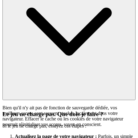
Bien qu'il n'y ait pas de fonction de sauvegarde dédiée, vos
meilleurs scores sont souvent stockés localement dans votre
Le jeu ne charge pas. Que dois-je faire ?
navigateur. Effacer le cache ou les cookies de votre navigateur
pourrait réinitialiser vos scores, soyez-en conscient.
Si le jeu ne charge pas, essayez ces étapes :
Actualisez la page de votre navigateur :
Parfois, un simple