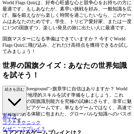
World Flags Quizは、好奇心旺盛な心と競争心をお持ちの方に
最適です。もしあなたが、素早い挑戦を好み、一般知識を広
げ、脳を鍛えながら楽しく時間を過ごしたいなら、このゲー
ムはあなたのためです。学生、トリビア愛好家、または一度
に1つの国旗ずつ、楽しい発見の旅に出たい人に最適です。
国旗マスターになる準備はできていますか？ 今すぐWorld
Flags Quizに飛び込み、どれだけ高得点を獲得できるか試し
てみましょう！
世界の国旗クイズ：あなたの世界知識
を試そう！
="mb-4 text-foreground">旗章学に自信はありますか？ World
続きを読む
Flags Quizで地理的スキルを試す準備をしましょう。これ
は、あなたの国旗識別能力を究極の試練にさらす、非常に魅
力的なトリビアゲームです。単なるゲームではなく、高速で
中毒性のある体験に包まれた、グローバルな知識へのパスポ
遊び方
ートです。
コツとテクニック
なぜここでプレイ？
コアとなるゲームプレイとは？