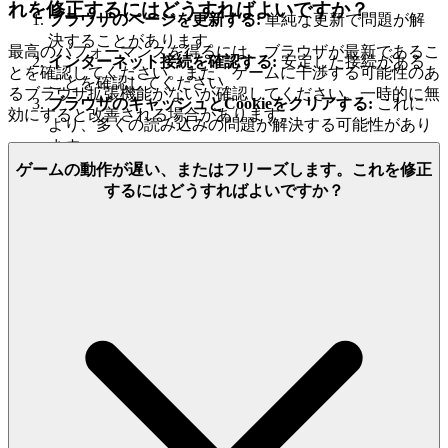
れを修正するにはどうすればよいですか？
ブラウザのページを更新する:
単純な更新で問題が解
決することがあります。
最高のパフォーマンスを得るには、ブラウザが最新であるこ
インターネット接続を確認する:
安定した接続がある
とを確認してください。また、ゲームに干渉する可能性のあ
ことを確認してください。
るブラウザ拡張機能がないか確認してください。一時的に無
ブラウザのキャッシュとCookieをクリアする:
これに
効にすると改善される場合があります。
より、多くの読み込みの問題が解決する可能性があり
ます。
別のブラウザを試す:
まれに、ブラウザの互換性が問
ゲームの動作が遅い、またはフリーズします。これを修正
題となる場合があります。
するにはどうすればよいですか？