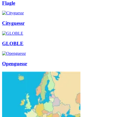
Flagle
Cityguessr
GLOBLE
Openguessr