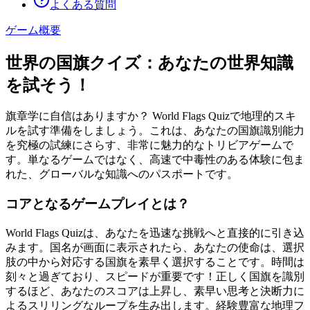
よくある質問
ゲーム概要
世界の国旗クイズ：あなたの世界知識
を試そう！
旗章学に自信はありますか？ World Flags Quizで地理的スキ
ルを試す準備をしましょう。これは、あなたの国旗識別能力
を究極の試練にさらす、非常に魅力的なトリビアゲームで
す。単なるゲームではなく、高速で中毒性のある体験に包ま
れた、グローバルな知識へのパスポートです。
コアとなるゲームプレイとは？
World Flags Quizは、あなたを迅速な挑戦へと直接的に引き込
みます。国名が画面に表示されたら、あなたの使命は、選択
肢の中から対応する国旗を素早く選択することです。時間は
刻々と過ぎており、スピードが重要です！正しく国旗を識別
するほど、あなたのスコアは上昇し、素早い思考と決断力に
よるスリリングなループを生み出します。経験豊富な地理フ