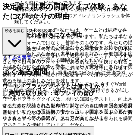
ームを楽にナビゲートできます。
決定版！世界の国旗クイズ体験：あな
電光石火のラウンド:
素早い反射神経が十分に報われ
たにぴったりの理由
る、迅速なゲームプレイのアドレナリンラッシュを体
験してください。
lass="mb-4 text-foreground">私たちは、ゲームとは純粋な喜
続きを読む
あなたがそれを好きになる理由
び、日常からの逃避であると信じています。私たちは単なる
プラットフォームではなく、哲学そのものです。私たちの揺
World Flags Quizは、好奇心旺盛な心と競争心をお持ちの方に
るぎない使命は、考えられるすべての摩擦点、すべての小さ
最適です。もしあなたが、素早い挑戦を好み、一般知識を広
な不便さを細心の注意を払って処理することです。そうする
よくある質問
げ、脳を鍛えながら楽しく時間を過ごしたいなら、このゲー
ことで、目利きのプレイヤーであるあなたが、妨げられるこ
ムはあなたのためです。学生、トリビア愛好家、または一度
とのないプレイの喜びを完全に満喫できるようになります。
よくある質問
に1つの国旗ずつ、楽しい発見の旅に出たい人に最適です。
複雑さ、待ち時間、隠された思惑をすべて排除し、あなたが
求める極上の楽しみだけを残します。
国旗マスターになる準備はできていますか？ 今すぐWorld
ワールドフラッグクイズとは何ですか？
Flags Quizに飛び込み、どれだけ高得点を獲得できるか試し
1. 時間を取り戻す：即プレイの喜び
てみましょう！
ワールドフラッグクイズは、地理の知識をテストし、向上さ
せるために設計された魅力的な雑学ゲームです。国名が表示
常に注意を求められる世界で、あなたの自由時間は貴重な財
され、いくつかの選択肢の中から正しい国旗を選ぶ必要があ
産です。私たちは、待機、ダウンロード、インストールに費
ります。早く答えるほど、スコアが高くなります！
やされるすべての瞬間が、あなたの楽しみから奪われる瞬間
であることを理解しています。だから
ワールドフラッグクイズとは何ですか？