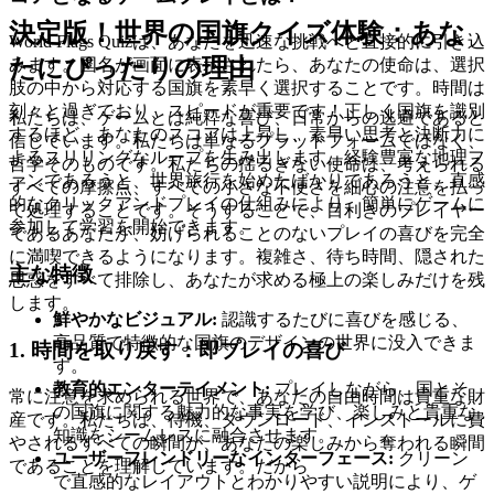
決定版！世界の国旗クイズ体験：あな
World Flags Quizは、あなたを迅速な挑戦へと直接的に引き込
たにぴったりの理由
みます。国名が画面に表示されたら、あなたの使命は、選択
肢の中から対応する国旗を素早く選択することです。時間は
刻々と過ぎており、スピードが重要です！正しく国旗を識別
私たちは、ゲームとは純粋な喜び、日常からの逃避であると
するほど、あなたのスコアは上昇し、素早い思考と決断力に
信じています。私たちは単なるプラットフォームではなく、
よるスリリングなループを生み出します。経験豊富な地理フ
哲学そのものです。私たちの揺るぎない使命は、考えられる
ァンであろうと、世界旅行を始めたばかりであろうと、直感
すべての摩擦点、すべての小さな不便さを細心の注意を払っ
的なクリックアンドプレイの仕組みにより、簡単にゲームに
て処理することです。そうすることで、目利きのプレイヤー
参加して学習を開始できます。
であるあなたが、妨げられることのないプレイの喜びを完全
に満喫できるようになります。複雑さ、待ち時間、隠された
主な特徴
思惑をすべて排除し、あなたが求める極上の楽しみだけを残
します。
鮮やかなビジュアル:
認識するたびに喜びを感じる、
高品質で特徴的な国旗のデザインの世界に没入できま
1. 時間を取り戻す：即プレイの喜び
す。
教育的エンターテイメント:
プレイしながら、国とそ
常に注意を求められる世界で、あなたの自由時間は貴重な財
の国旗に関する魅力的な事実を学び、楽しみと貴重な
産です。私たちは、待機、ダウンロード、インストールに費
知識をシームレスに融合させます。
やされるすべての瞬間が、あなたの楽しみから奪われる瞬間
ユーザーフレンドリーなインターフェース:
クリーン
であることを理解しています。だから
で直感的なレイアウトとわかりやすい説明により、ゲ