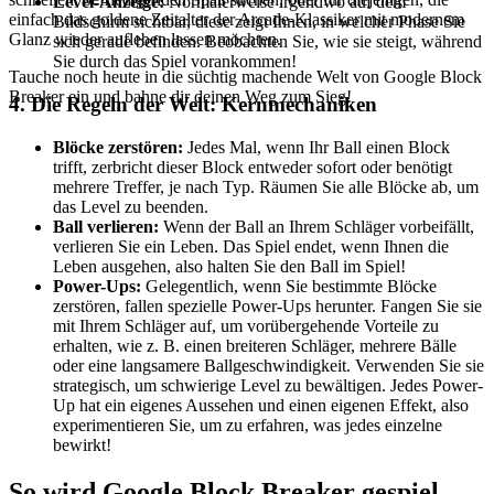
Level-Anzeige:
Normalerweise irgendwo auf dem
einfach das goldene Zeitalter der Arcade-Klassiker mit modernem
Bildschirm sichtbar, diese zeigt Ihnen, in welcher Phase Sie
Glanz wieder aufleben lassen möchten.
sich gerade befinden. Beobachten Sie, wie sie steigt, während
Sie durch das Spiel vorankommen!
Tauche noch heute in die süchtig machende Welt von Google Block
Breaker ein und bahne dir deinen Weg zum Sieg!
4. Die Regeln der Welt: Kernmechaniken
Blöcke zerstören:
Jedes Mal, wenn Ihr Ball einen Block
trifft, zerbricht dieser Block entweder sofort oder benötigt
mehrere Treffer, je nach Typ. Räumen Sie alle Blöcke ab, um
das Level zu beenden.
Ball verlieren:
Wenn der Ball an Ihrem Schläger vorbeifällt,
verlieren Sie ein Leben. Das Spiel endet, wenn Ihnen die
Leben ausgehen, also halten Sie den Ball im Spiel!
Power-Ups:
Gelegentlich, wenn Sie bestimmte Blöcke
zerstören, fallen spezielle Power-Ups herunter. Fangen Sie sie
mit Ihrem Schläger auf, um vorübergehende Vorteile zu
erhalten, wie z. B. einen breiteren Schläger, mehrere Bälle
oder eine langsamere Ballgeschwindigkeit. Verwenden Sie sie
strategisch, um schwierige Level zu bewältigen. Jedes Power-
Up hat ein eigenes Aussehen und einen eigenen Effekt, also
experimentieren Sie, um zu erfahren, was jedes einzelne
bewirkt!
So wird Google Block Breaker gespiel...