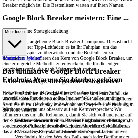
Breaker möglich ist. Die Bestenlisten warten auf Ihren Namen.
Google Block Breaker meistern: Eine ...
fortgeschrittene Strategieanleitung
Mehr lesen
Willkommen, angehende Block Breaker-Champions. Dies ist nicht
nur ein weiterer Tipp-Leitfaden; es ist Ihr Fahrplan, um das
Gelegenheitsspiel zu überwinden und die Bestenlisten zu
dominieren. Wir sezieren den Kern von Google Block Breaker, um
Warum hier spielen?
eine erfolgreiche Methodik zu entwickeln, die für diejenigen
konzipiert wurde, die nach Meisterschaft streben.
Das ultimative Google Block Breaker
Erlebnis: Warum Sie hierher gehören
1. Die Grundlage: Drei goldene Gewohnheiten
Bei [Your Platform Name] glauben wir, dass Gaming pure,
Hohe Punktzahlen in Google Block Breaker sind kein Zufall; sie
unverfälschte Freude sein sollte. In einer Welt voller unnötiger
sind das kumulative Ergebnis tadelloser Gewohnheiten. Integrieren
Komplikationen sind wir Ihr Zufluchtsort für nahtlose Unterhaltung.
Sie diese in Ihr Gameplay und beobachten Sie, wie Ihre Leistung in
Wir konzentrieren uns obsessiv auf ein Kernversprechen: Wir
die Höhe schnellt.
kümmern uns um alle Reibungen, damit Sie sich voll und ganz auf
Goldene Gewohnheit 1: Präzise Flugbahnvorhersage
- In
den Spaß konzentrieren können. Dies ist nicht nur eine Plattform,
ist jeder Abpraller ein kalkuliertes
sondern eine Philosophie, ein Bekenntnis zu einem Spielerlebnis,
Google Block Breaker
Risiko. Diese Gewohnheit besteht darin, ein fast intuitives
das auf Vertrauen, Respekt und mühelosem Spiel basiert.
Verständnis für den Weg des Balls nach jeder Berührung zu