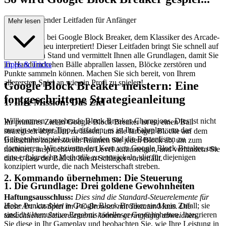
t: Ihr umfassender Leitfaden für Anfänger
Mehr lesen
Willkommen bei Google Block Breaker, dem Klassiker des Arcade-
Erlebnisses neu interpretiert! Dieser Leitfaden bringt Sie schnell auf
den neuesten Stand und vermittelt Ihnen alle Grundlagen, damit Sie
im Handumdrehen Bälle abprallen lassen, Blöcke zerstören und
Tipps & Tricks
Punkte sammeln können. Machen Sie sich bereit, von Ihrem
allerersten Spiel an wie ein Profi zu spielen!
Google Block Breaker meistern: Eine
fortgeschrittene Strategieanleitung
1. Ihre Mission: Das Ziel
Willkommen, angehende Block Breaker-Champions. Dies ist nicht
Ihr primäres Ziel in Google Block Breaker ist es, einen Ball
nur ein weiterer Tipp-Leitfaden; es ist Ihr Fahrplan, um das
strategisch abprallen zu lassen, um alle farbigen Blöcke auf dem
Gelegenheitsspiel zu überwinden und die Bestenlisten zu
Bildschirm zu zerstören. Räumen Sie jeden Block ab, um zum
dominieren. Wir sezieren den Kern von Google Block Breaker, um
nächsten, anspruchsvolleren Level aufzusteigen, und verhindern Sie
eine erfolgreiche Methodik zu entwickeln, die für diejenigen
dabei, dass der Ball an Ihrem Schläger vorbeifällt.
konzipiert wurde, die nach Meisterschaft streben.
2. Kommando übernehmen: Die Steuerung
1. Die Grundlage: Drei goldene Gewohnheiten
Haftungsausschluss:
Dies sind die Standard-Steuerelemente für
Hohe Punktzahlen in Google Block Breaker sind kein Zufall; sie
diese Art von Spiel im PC-Browser mit Tastatur/Maus. Die
sind das kumulative Ergebnis tadelloser Gewohnheiten. Integrieren
tatsächlichen Steuerelemente können geringfügig abweichen.
Sie diese in Ihr Gameplay und beobachten Sie, wie Ihre Leistung in