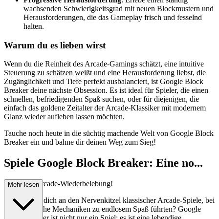
wachsenden Schwierigkeitsgrad mit neuen Blockmustern und
Herausforderungen, die das Gameplay frisch und fesselnd
halten.
Warum du es lieben wirst
Wenn du die Reinheit des Arcade-Gamings schätzt, eine intuitive
Steuerung zu schätzen weißt und eine Herausforderung liebst, die
Zugänglichkeit und Tiefe perfekt ausbalanciert, ist Google Block
Breaker deine nächste Obsession. Es ist ideal für Spieler, die einen
schnellen, befriedigenden Spaß suchen, oder für diejenigen, die
einfach das goldene Zeitalter der Arcade-Klassiker mit modernem
Glanz wieder aufleben lassen möchten.
Tauche noch heute in die süchtig machende Welt von Google Block
Breaker ein und bahne dir deinen Weg zum Sieg!
Spiele Google Block Breaker: Eine no...
stalgische Arcade-Wiederbelebung!
Mehr lesen
Erinnerst du dich an den Nervenkitzel klassischer Arcade-Spiele, bei
denen einfache Mechaniken zu endlosem Spaß führten? Google
Block Breaker ist nicht nur ein Spiel; es ist eine lebendige