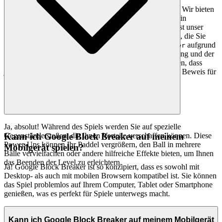
Hier finden Sie keine Tausenden von geklonten Spielen. Wir bieten
an, weil wir glauben, dass es ein
Google Block Breaker
außergewöhnliches Spiel ist, das Ihre Zeit wert ist. Das ist unser
kuratorisches Versprechen: weniger Lärm, mehr Qualität, die Sie
verdienen. Wir wählen Titel wie
aufgrund
Google Block Breaker
ihrer ansprechenden Mechanik, der reibungslosen Leistung und der
anhaltenden Attraktivität handverlesen, um sicherzustellen, dass
jedes Spiel, dem Sie auf unserer Plattform begegnen, ein Beweis für
unseren unerschütterlichen Exzellenzstandard ist.
Ja, absolut! Während des Spiels werden Sie auf spezielle
Gegenstände stoßen, die Ihnen Vorteile verschaffen können. Diese
Kann ich Google Block Breaker auf meinem
Power-Ups können Ihr Paddel vergrößern, den Ball in mehrere
Mobilgerät spielen?
Bälle vervielfachen oder andere hilfreiche Effekte bieten, um Ihnen
das Beenden der Level zu erleichtern.
Ja! Google Block Breaker ist so konzipiert, dass es sowohl mit
Desktop- als auch mit mobilen Browsern kompatibel ist. Sie können
das Spiel problemlos auf Ihrem Computer, Tablet oder Smartphone
genießen, was es perfekt für Spiele unterwegs macht.
Kann ich Google Block Breaker auf meinem Mobilgerät