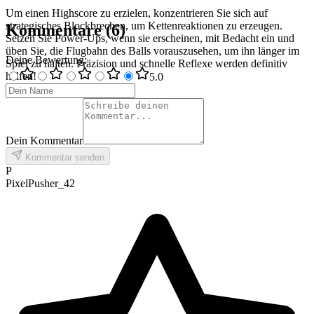
Um einen Highscore zu erzielen, konzentrieren Sie sich auf
strategisches Blockbrechen, um Kettenreaktionen zu erzeugen.
Kommentare
(
6
)
Setzen Sie Power-Ups, wenn sie erscheinen, mit Bedacht ein und
üben Sie, die Flugbahn des Balls vorauszusehen, um ihn länger im
Deine Bewertung
:
Spiel zu halten. Präzision und schnelle Reflexe werden definitiv
helfen!
5
.0
Dein Kommentar
Kommentar senden
P
PixelPusher_42