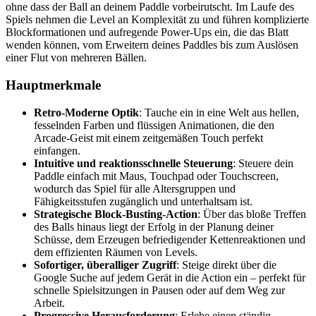
ohne dass der Ball an deinem Paddle vorbeirutscht. Im Laufe des
Spiels nehmen die Level an Komplexität zu und führen komplizierte
Blockformationen und aufregende Power-Ups ein, die das Blatt
wenden können, vom Erweitern deines Paddles bis zum Auslösen
einer Flut von mehreren Bällen.
Hauptmerkmale
Retro-Moderne Optik
: Tauche ein in eine Welt aus hellen,
fesselnden Farben und flüssigen Animationen, die den
Arcade-Geist mit einem zeitgemäßen Touch perfekt
einfangen.
Intuitive und reaktionsschnelle Steuerung
: Steuere dein
Paddle einfach mit Maus, Touchpad oder Touchscreen,
wodurch das Spiel für alle Altersgruppen und
Fähigkeitsstufen zugänglich und unterhaltsam ist.
Strategische Block-Busting-Action
: Über das bloße Treffen
des Balls hinaus liegt der Erfolg in der Planung deiner
Schüsse, dem Erzeugen befriedigender Kettenreaktionen und
dem effizienten Räumen von Levels.
Sofortiger, überalliger Zugriff
: Steige direkt über die
Google Suche auf jedem Gerät in die Action ein – perfekt für
schnelle Spielsitzungen in Pausen oder auf dem Weg zur
Arbeit.
Progressive Herausforderung
: Erlebe einen ständig