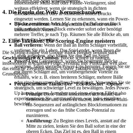
Sie durch das Spiel vorankommen!
insbesondere Multi-Ball oder Paddle-Verlängerer, sind
weitaus effektiver, wenn sie strategisch in dichten
4. Die Regeln der Welt: Kernmechaniken
Blockformationen oder in Momenten hohen Drucks
eingesetzt werden. Lernen Sie zu erkennen, wann ein Power-
Blöcke zerstören:
Jedes Mal, wenn Ihr Ball einen Block
Up seine
maximale
Wirkung entfaltet, nicht nur seinen
trifft, zerbricht dieser Block entweder sofort oder benötigt
unmittelbaren Nutzen.
mehrere Treffer, je nach Typ. Räumen Sie alle Blöcke ab, um
das Level zu beenden.
2. Elite-Taktiken: Die Scoring-Engine meistern
Ball verlieren:
Wenn der Ball an Ihrem Schläger vorbeifällt,
verlieren Sie ein Leben. Das Spiel endet, wenn Ihnen die
Die Scoring-Engine von Google Block Breaker belohnt stark
Leben ausgehen, also halten Sie den Ball im Spiel!
Geschwindigkeit & Combos
. Blöcke schnell zu räumen,
Power-Ups:
Gelegentlich, wenn Sie bestimmte Blöcke
insbesondere in schneller Folge, verstärkt Ihre Punktzahl weit über
zerstören, fallen spezielle Power-Ups herunter. Fangen Sie sie
das einfache Zerstören hinaus. Unsere Taktiken nutzen dieses
mit Ihrem Schläger auf, um vorübergehende Vorteile zu
Grundprinzip.
erhalten, wie z. B. einen breiteren Schläger, mehrere Bälle
oder eine langsamere Ballgeschwindigkeit. Verwenden Sie sie
Fortgeschrittene Taktik: Der "Eck-Ricochet"-Opener
strategisch, um schwierige Level zu bewältigen. Jedes Power-
Up hat ein eigenes Aussehen und einen eigenen Effekt, also
Prinzip:
Diese Taktik konzentriert sich darauf, die
experimentieren Sie, um zu erfahren, was jedes einzelne
Seitenwände und Ecken zu nutzen, um schnelle Multi-
bewirkt!
Hit-Sequenzen auf anfänglichen Blockformationen zu
erzeugen und so das frühe Combo-Potenzial zu
maximieren.
Ausführung:
Zu Beginn eines Levels, anstatt auf die
Mitte zu zielen, lenken Sie den Ball sofort in eine der
oberen Ecken. Das Ziel ist es, den Ball in einem