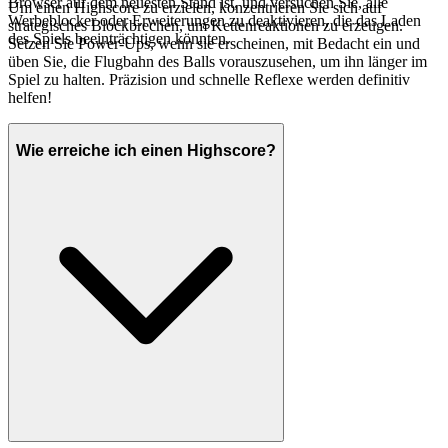
Browser auf dem neuesten Stand ist, und versuchen Sie, alle
Um einen Highscore zu erzielen, konzentrieren Sie sich auf
Werbeblocker oder Erweiterungen zu deaktivieren, die das Laden
strategisches Blockbrechen, um Kettenreaktionen zu erzeugen.
des Spiels beeinträchtigen könnten.
Setzen Sie Power-Ups, wenn sie erscheinen, mit Bedacht ein und
üben Sie, die Flugbahn des Balls vorauszusehen, um ihn länger im
Spiel zu halten. Präzision und schnelle Reflexe werden definitiv
helfen!
Wie erreiche ich einen Highscore?