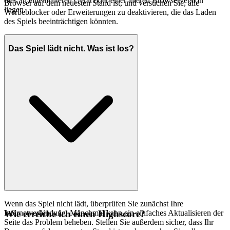
dies an einem älteren Gerät oder einer älteren Browserversion
Browser auf dem neuesten Stand ist, und versuchen Sie, alle
liegen.
Werbeblocker oder Erweiterungen zu deaktivieren, die das Laden
des Spiels beeinträchtigen könnten.
Das Spiel lädt nicht. Was ist los?
Wenn das Spiel nicht lädt, überprüfen Sie zunächst Ihre
Internetverbindung. Manchmal kann ein einfaches Aktualisieren der
Wie erreiche ich einen Highscore?
Seite das Problem beheben. Stellen Sie außerdem sicher, dass Ihr