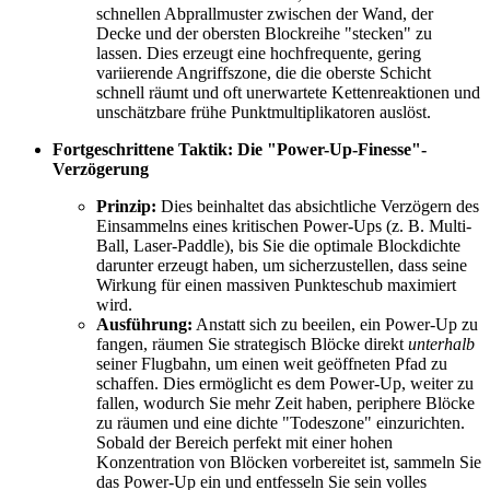
schnellen Abprallmuster zwischen der Wand, der
Decke und der obersten Blockreihe "stecken" zu
lassen. Dies erzeugt eine hochfrequente, gering
variierende Angriffszone, die die oberste Schicht
schnell räumt und oft unerwartete Kettenreaktionen und
unschätzbare frühe Punktmultiplikatoren auslöst.
Fortgeschrittene Taktik: Die "Power-Up-Finesse"-
Verzögerung
Prinzip:
Dies beinhaltet das absichtliche Verzögern des
Einsammelns eines kritischen Power-Ups (z. B. Multi-
Ball, Laser-Paddle), bis Sie die optimale Blockdichte
darunter erzeugt haben, um sicherzustellen, dass seine
Wirkung für einen massiven Punkteschub maximiert
wird.
Ausführung:
Anstatt sich zu beeilen, ein Power-Up zu
fangen, räumen Sie strategisch Blöcke direkt
unterhalb
seiner Flugbahn, um einen weit geöffneten Pfad zu
schaffen. Dies ermöglicht es dem Power-Up, weiter zu
fallen, wodurch Sie mehr Zeit haben, periphere Blöcke
zu räumen und eine dichte "Todeszone" einzurichten.
Sobald der Bereich perfekt mit einer hohen
Konzentration von Blöcken vorbereitet ist, sammeln Sie
das Power-Up ein und entfesseln Sie sein volles