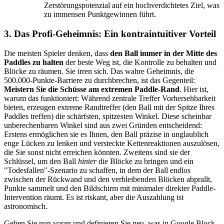
Zerstörungspotenzial auf ein hochverdichtetes Ziel, was
zu immensen Punktgewinnen führt.
3. Das Profi-Geheimnis: Ein kontraintuitiver Vorteil
Die meisten Spieler denken, dass
den Ball immer in der Mitte des
Paddles zu halten
der beste Weg ist, die Kontrolle zu behalten und
Blöcke zu räumen. Sie irren sich. Das wahre Geheimnis, die
500.000-Punkte-Barriere zu durchbrechen, ist das Gegenteil:
Meistern Sie die Schüsse am extremen Paddle-Rand
. Hier ist,
warum das funktioniert: Während zentrale Treffer Vorhersehbarkeit
bieten, erzeugen extreme Randtreffer (den Ball mit der Spitze Ihres
Paddles treffen) die schärfsten, spitzesten Winkel. Diese scheinbar
unberechenbaren Winkel sind aus zwei Gründen entscheidend:
Erstens ermöglichen sie es Ihnen, den Ball präzise in unglaublich
enge Lücken zu lenken und versteckte Kettenreaktionen auszulösen,
die Sie sonst nicht erreichen könnten. Zweitens sind sie der
Schlüssel, um den Ball
hinter
die Blöcke zu bringen und ein
"Todesfallen"-Szenario zu schaffen, in dem der Ball endlos
zwischen der Rückwand und den verbleibenden Blöcken abprallt,
Punkte sammelt und den Bildschirm mit minimaler direkter Paddle-
Intervention räumt. Es ist riskant, aber die Auszahlung ist
astronomisch.
Gehen Sie nun voran und definieren Sie neu, was in Google Block