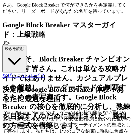
さあ、Google Block Breaker で何ができるかを再定義してく
ださい。リーダーボードがあなたの名前を待っています。
Google Block Breaker マスターガイ
ド：上級戦略
2>
続きを読む
ようこそ、Block Breaker チャンピオン
を目指す皆さん。これは単なる攻略ガ
なぜここでプレイ？
イドではありません。カジュアルプレ
イを超越し、リーダーボードを制覇す
決定版 Google Block Breaker 体験：あ
るための青写真です。Google Block
なたに最適な理由
Breaker の核心を徹底的に分析し、熟練
[Your Platform Name] では、ゲームは純粋で飾らない喜びで
を目指す人のために設計された、勝利
あるべきだと考えています。不要な複雑さにあふれた世界の
の方程式を構築します。
中で、私たちはシームレスなエンターテイメントの聖域とし
て存在します。私たちは、1つのコアな約束に執拗に焦点を