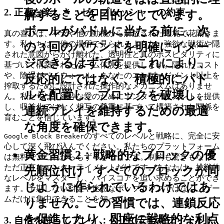
2. 正直な楽しさ：ゼロプレッシャーの約束
解することを目的としています。
ボールがパドルに当たる前に、次
真の喜びは、不安や他の動機から解放された環境で花開きま
す。私たちは、他の場所で見られるような、強欲な戦術や隠
の 3 回のバウンドを明確にイメー
された意図からかけ離れた、透明性と真のホスピタリティに
ジできるはずです。これにより、
基づいて構築されたゲーム体験を提供します。隠れたコスト
や、陰湿なペイウォール、あなたのエンゲージメント以上を
反応的にではなく、積極的にパド
搾取するために設計された操作的なメカニズムはありませ
ルを配置し、ブロックを破壊し、
ん。私たちは、純粋な愛のためにエンターテイメントを提供
し、収益化ではなく相互の尊重に基づいて構築された関係を
連続プレイを維持するための最適
育むことを信じています。
な角度を確保できます。
のすべてのレベルと戦略に、完全に安
Google Block Breaker
心して深く飛び込んでください。私たちのプラットフォーム
黄金習慣 2：戦略的なブロックの優
は無料で、これからもずっとそうです。制約も驚きもなく、
ただ正直なエンターテイメントだけです。あなたは、挑戦的
先順位付け
- すべてのブロックが同
なレベルをマスターし、ハイスコアを追い求めることができ
じように作られているわけではあ
ます。予期しない料金や迷惑なポップアップではなく、ゲー
ムだけに集中できることを知って。
りません。この習慣では、連鎖反応
を促進したり、即座に戦略的な利点
3. 自信を持ってプレイ：公正で安全なフィールド