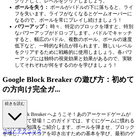
クリアして、レベルをクリアしましょう。
ボールを失う：
ボールがパドルの下に落ちると、ライ
フを失います。ライフがなくなるとゲームオーバーに
なるので、ボールを常にプレイし続けましょう！
パワーアップ：
時々、特定のブロックを壊すと、特別
なパワーアップがドロップします。パドルでキャッチ
すると、幅広のパドル、複数のボール、ボールの速度
低下など、一時的な利点が得られます。難しいレベル
をクリアするために戦略的に使用しましょう。各パワ
ーアップには独特の視覚効果と効果があるので、実験
してそれぞれが何をするのかを学びましょう！
Google Block Breaker の遊び方：初めて
の方向け完全ガ...
イド
続きを読む
Google Block Breaker へようこそ！あのアーケードゲームが
新しくなって登場！このガイドでは、すぐにゲームに慣れる
ための基礎知識をご紹介します。ボールを弾ませ、ブロック
コツとテクニック
を壊し、ハイスコアを叩き出すための基本を学び、最初のゲ