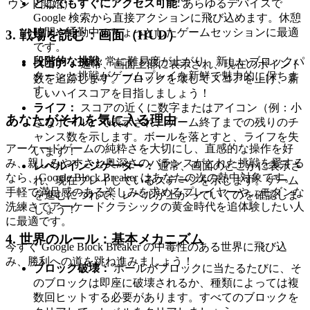
どこでもすぐにアクセス可能
: あらゆるデバイスで
ウンド開始）
Google 検索から直接アクションに飛び込めます。休憩
時間や通勤中のちょっとしたゲームセッションに最適
3. 戦場を読む：画面（HUD）
です。
段階的な挑戦
: 常に難易度が上がり、新しいブロックパ
スコア：
通常、画面上部に表示され、現在のポイント
ターンと挑戦がゲームプレイを新鮮で魅力的に保ちま
数を追跡します。ブロックを壊してスコアを上げ、新
す。
しいハイスコアを目指しましょう！
ライフ：
スコアの近くに数字またはアイコン（例：小
あなたがそれを気に入る理由
さなボール）で表示され、ゲーム終了までの残りのチ
ャンス数を示します。ボールを落とすと、ライフを失
アーケードゲームの純粋さを大切にし、直感的な操作を好
います！
み、親しみやすさと奥深さのバランスがとれた挑戦を愛する
レベルインジケーター：
通常、画面のどこかに表示さ
なら、Google Block Breaker はあなたの次の熱中対象です。
れ、現在プレイしているステージを示します。ゲーム
手軽で満足感のある楽しみを求めるプレイヤーや、モダンな
を進むにつれて、レベルが上がっていくのを確認しま
洗練さでアーケードクラシックの黄金時代を追体験したい人
しょう！
に最適です。
4. 世界のルール：基本メカニズム
今すぐ Google Block Breaker の中毒性のある世界に飛び込
み、勝利への道を跳ね進みましょう！
ブロック破壊：
ボールがブロックに当たるたびに、そ
のブロックは即座に破壊されるか、種類によっては複
数回ヒットする必要があります。すべてのブロックを