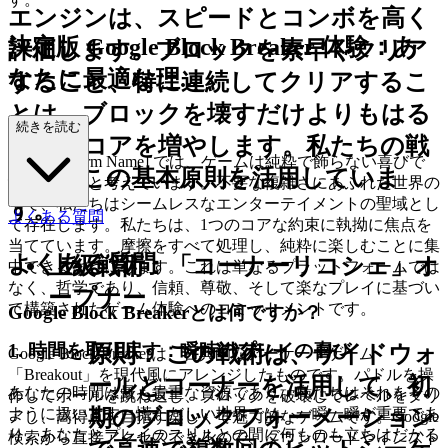
エンジンは、
スピードとコンボ
を高く
決定版 Google Block Breaker 体験：あ
評価します。ブロックを素早くクリア
なたに最適な理...
すること、特に連続してクリアするこ
とは、ブロックを壊すだけよりもはる
由
続きを読む
かにスコアを増やします。私たちの戦
[Your Platform Name] では、ゲームは純粋で飾らない喜びで
術は、この基本原則を活用していま
あるべきだと考えています。不要な複雑さにあふれた世界の
中で、私たちはシームレスなエンターテイメントの聖域とし
す。
よくある質問
て存在します。私たちは、1つのコアな約束に執拗に焦点を
当てています。摩擦をすべて処理し、純粋に楽しむことに集
よくある質問
上級戦術：「コーナーリコシェ」オ
中できるようにします。これは単なるプラットフォームでは
なく、哲学であり、信頼、尊敬、そして楽なプレイに基づい
ープナー
て構築されたゲーム体験へのコミットメントです。
Google Block Breakerとは何ですか？
1. 時間を取り戻す：瞬時のプレイの喜び
原則：
この戦術は、サイドウォ
Google Block Breakerは、古典的なアーケードゲーム
「Breakout」を現代風にアレンジしたものです。パドルを操
ールとコーナーを活用して、初
あなたの時間は最も貴重な資源であり、私たちはそれをその
作してボールを跳ね返し、ブロックを破壊してレベルをクリ
期のブロックフォーメーション
ように扱います。慌ただしい世界では、一瞬一瞬が重要であ
アし、高得点を目指す楽しくて魅力的なゲームです。Google
り、あなたとプレイのスリルとの間に何ものも立ちはだかる
検索から直接アクセスできるので、ダウンロードやインスト