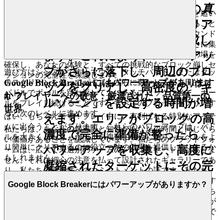
するのではなく、その軌道の
真
のリーダーボードでトップの座を追い
Google Block Breaker
下
のブロックを戦略的にクリア
求めることを知って、それがスキルの真のテストであること
を知ってください。私たちは安全で公正なプレイグラウンド
して、広々とした通路を作成し
を構築するので、あなたはあなたの遺産を構築することに集
ます。これにより、パワーアッ
中できます。私たちの堅牢なシステムは、公平な競争の場を
確保し、あなたの体験と、すべての挑戦的なブロック崩しセ
プがさらに落下し、周辺のブロ
遊び方はシンプルです！マウス、タッチパッド、またはタッ
ッションの完全性を保護します。
Google Block Breakerにはパワーアップがあります
チスクリーンを使ってパドルを左右に動かします。目的は、
ックをクリアし、高密度の「キ
パドルでボールを跳ね返して上にあるブロックに当て、ボー
か？
4. プレイヤーへの敬意：厳選された、品質第一の
ルゾーン」を設定する時間が増
ルをプレイし続けることです。すべてのブロックをクリアす
世界
ると次のレベルに進めます。
はい、もちろんです！プレイ中に、有利になる特別なアイテ
えます。エリアがブロックの高
ムに出会うことがあります。これらのパワーアップは、パド
私たちは、あなたの鑑識眼と知性があなたの時間と同じくら
濃度で完全に準備が整ったら、
ルを大きくしたり、ボールを複数に増やしたり、レベルをよ
い価値があることを認識しています。私たちのプラットフォ
り簡単にクリアするのに役立つ他の効果を提供したりするか
パワーアップを収集し、高度に
ームは、広大で未選別のゲームのジャンクヤードではありま
もしれません。
せん。それは細心の注意を払って設計されたギャラリーであ
凝縮されたターゲットにその完
り、私たちの卓越性へのコミットメントの証です。私たち
全な破壊力を解き放ち、莫大な
は、量よりも質を、あなたの洗練された好みを本当に尊重す
Google Block Breakerにはパワーアップがありますか？
る洗練された選択肢を提供することを信じています。私たち
スコアを獲得します。
のインターフェースはクリーンで直感的であり、散らかりが
なく、発見からプレイまでのあなたの旅が常にエレガントで