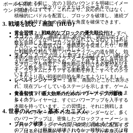
ルに当たる前に、次の 3 回のバウンドを明確にイメー
ボールを発射（ラ
左クリックまたはスペースキー
ジできるはずです。これにより、反応的にではなく、
ウンド開始）
積極的にパドルを配置し、ブロックを破壊し、連続プ
レイを維持するための最適な角度を確保できます。
3. 戦場を読む：画面（HUD）
黄金習慣 2：戦略的なブロックの優先順位付け
- すべ
スコア：
通常、画面上部に表示され、現在のポイント
てのブロックが同じように作られているわけではあり
数を追跡します。ブロックを壊してスコアを上げ、新
ません。この習慣では、連鎖反応を促進したり、即座
しいハイスコアを目指しましょう！
に戦略的な利点（例：パワーアップへの道を開く、効
ライフ：
スコアの近くに数字またはアイコン（例：小
率的な除去のためにクラスターを分離する）を提供す
さなボール）で表示され、ゲーム終了までの残りのチ
るブロックを特定し、優先順位を付ける必要がありま
ャンス数を示します。ボールを落とすと、ライフを失
す。ランダムにクリアする衝動を抑え、すべてのショ
います！
ットがより高い戦術的目的を果たすようにしましょ
レベルインジケーター：
通常、画面のどこかに表示さ
う。
れ、現在プレイしているステージを示します。ゲーム
を進むにつれて、レベルが上がっていくのを確認しま
黄金習慣 3：最大効果のためのパワーアップの蓄積
-
しょう！
多くのプレイヤーは、すぐにパワーアップを入手する
本能を持っています。この習慣は、それに挑戦しま
4. 世界のルール：基本メカニズム
す。マルチボールやパドルエクステンダーなど、多く
のパワーアップは、密集したブロックフォーメーショ
ブロック破壊：
ボールがブロックに当たるたびに、そ
ン内や、プレッシャーの高い瞬間に戦略的に配置する
のブロックは即座に破壊されるか、種類によっては複
と、はるかに効果的です。パワーアップが即座のメリ