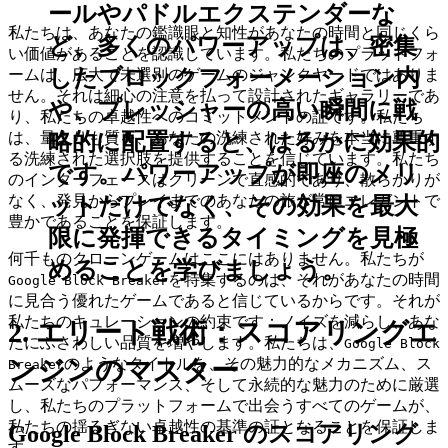
ールやパドルエクステンダーな
私たちは、あなたの鑑識眼と知性があなたの時間と同じくら
ど、多くのパワーアップは、密集
い価値があることを認識しています。私たちのプラットフォ
したブロックフォーメーション内
ームは、広大で未選別のゲームのジャンクヤードではありま
せん。それは細心の注意を払って設計されたギャラリーであ
や、プレッシャーの高い瞬間に戦
り、私たちの卓越性へのコミットメントの証です。私たち
略的に配置すると、はるかに効果的
は、量よりも質を、あなたの洗練された好みを本当に尊重す
る洗練された選択肢を提供することを信じています。私たち
です。パワーアップが即座のメリ
のインターフェースはクリーンで直感的であり、散らかりが
なく、発見からプレイまでのあなたの旅が常にエレガントで
ットだけでなく、その効果を最大
豊かであることを保証します。
限に発揮できるタイミングを見極
何千ものクローンゲームはここにはありません。私たちが
めることを学びましょう。
を特集するのは、それがあなたの時間
Google Block Breaker
に見合う優れたゲームであると信じているからです。それが
私たちのキュレーションの約束です：ノイズを減らし、あな
2. エリート戦術：スコアリングエ
たにふさわしい品質を増やします。私たちは、
Google Block
ンジンのマスター
のようなタイトルを、その魅力的なメカニズム、ス
Breaker
ムーズなパフォーマンス、そして永続的な魅力のために厳選
し、私たちのプラットフォームで出会うすべてのゲームが、
私たちの揺るぎない卓越性の基準の証となることを保証しま
Google Block Breaker のスコアリング
す。