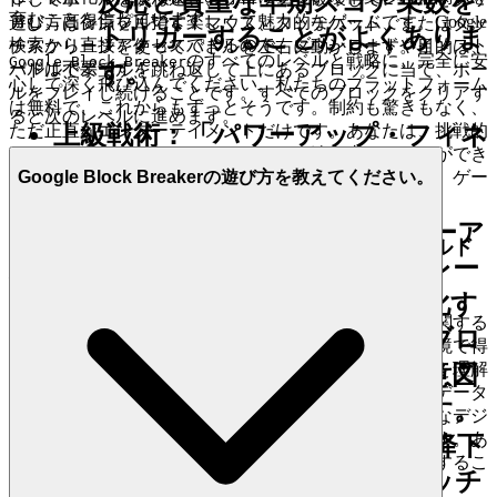
反応と貴重な早期スコア乗数を
育むことを信じています。
アし、高得点を目指す楽しくて魅力的なゲームです。Google
遊び方はシンプルです！マウス、タッチパッド、またはタッ
トリガーすることがよくありま
検索から直接アクセスできるので、ダウンロードやインスト
チスクリーンを使ってパドルを左右に動かします。目的は、
のすべてのレベルと戦略に、完全に安
Google Block Breaker
す。
ールは不要です！
パドルでボールを跳ね返して上にあるブロックに当て、ボー
心して深く飛び込んでください。私たちのプラットフォーム
ルをプレイし続けることです。すべてのブロックをクリアす
は無料で、これからもずっとそうです。制約も驚きもなく、
ると次のレベルに進めます。
ただ正直なエンターテイメントだけです。あなたは、挑戦的
上級戦術：「パワーアップ・フィネ
なレベルをマスターし、ハイスコアを追い求めることができ
ス」遅延
ます。予期しない料金や迷惑なポップアップではなく、ゲー
Google Block Breakerの遊び方を教えてください。
ムだけに集中できることを知って。
原則：
これは、重要なパワーア
3. 自信を持ってプレイ：公正で安全なフィールド
ップ（例：マルチボール、レー
へのコミットメント
ザーパドル）の効果を最大化す
ゲームは、スキル、献身、そして真の達成のスリルに関する
るために、その下の最適なブロ
ものです。私たちは、あなたの成果が安全で公平な環境で得
られたことを知ることから真の満足感が得られることを理解
ック密度を作成するまで、意図
しています。私たちは、完全性が最重要であり、個人データ
的に収集を遅らせることです。
が保護され、不当な利点が体系的に根絶される、安全なデジ
タルプレイグラウンドを細心の注意を払って作成します。あ
実行方法：
パワーアップが降下
なたの安心は交渉の余地がなく、あなたの努力は妥協するこ
してくる際に、急いでキャッチ
となく認められるに値します。