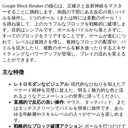
Google Block Breaker の核心は、正確さと反射神経をマスタ
ーすることに挑戦します。画面の下部にある反応の良いパド
ルを操作し、1つのボール（または時には多数のボール！）
を跳ね返して、上のカラフルなブロックを戦略的に破壊しま
す。目的はシンプルです。ボールをパドルから落とさずに、
すべてのブロックをクリアすることです。ゲームが進むにつ
れて、レベルは複雑さを増し、複雑なブロックの配置や、パ
ドルを拡大したり、複数のボールを解き放ったりするエキサ
イティングなパワーアップが登場し、プレイの流れを変える
ことができます。
主な特徴
レトロモダンなビジュアル
: 現代的なひねりを加えたア
ーケード精神を完璧に捉えた、明るく魅力的な色と流
れるようなアニメーションの世界に浸ってください。
直感的で反応の良い操作
: マウス、タッチパッド、また
はタッチスクリーンでパドルを簡単に操作でき、あら
ゆる年齢層やスキルレベルの人々がゲームを楽しめま
す。
戦略的なブロック破壊アクション
: ボールを打つだけで