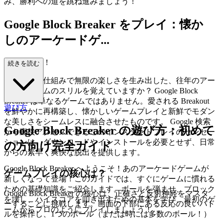
み、勝利への道を跳ね進みましょう！
Google Block Breaker をプレイ：懐か
しのアーケードゲ...
ームが復活！
続きを読む
シンプルな仕組みで無限の楽しさを生み出した、往年のアー
ケードゲームのスリルを覚えていますか？ Google Block
Breaker は単なるゲームではありません。愛される Breakout
遊び方
を鮮やかに再構築し、懐かしいゲームプレイと新鮮でモダン
な美しさをシームレスに融合させたものです。 Google 検索
Google Block Breaker の遊び方：初めて
から直接アクセスできるこのインスタントプレイのセンセー
ションは、ダウンロードやインストールを必要とせず、日常
の方向け完全ガイド
からの素早く爽快な脱出を提供します。
Google Block Breaker へようこそ！あのアーケードゲームが
ゲームプレイの核心は？
新しくなって登場！このガイドでは、すぐにゲームに慣れる
ための基礎知識をご紹介します。ボールを弾ませ、ブロック
Google Block Breaker の核心は、正確さと反射神経をマスタ
を壊し、ハイスコアを叩き出すための基本を学び、最初のゲ
ーすることに挑戦します。画面の下部にある反応の良いパド
ームからプロのようにプレイしましょう！
ルを操作し、1つのボール（または時には多数のボール！）