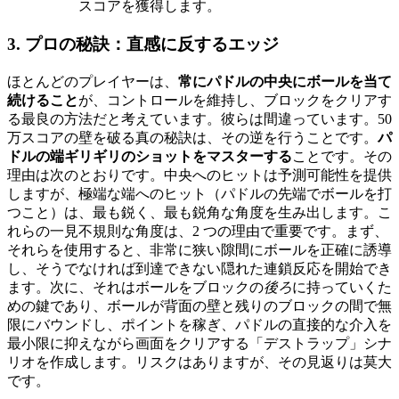
スコアを獲得します。
3. プロの秘訣：直感に反するエッジ
ほとんどのプレイヤーは、
常にパドルの中央にボールを当て
続けること
が、コントロールを維持し、ブロックをクリアす
る最良の方法だと考えています。彼らは間違っています。50
万スコアの壁を破る真の秘訣は、その逆を行うことです。
パ
ドルの端ギリギリのショットをマスターする
ことです。その
理由は次のとおりです。中央へのヒットは予測可能性を提供
しますが、極端な端へのヒット（パドルの先端でボールを打
つこと）は、最も鋭く、最も鋭角な角度を生み出します。こ
れらの一見不規則な角度は、2 つの理由で重要です。まず、
それらを使用すると、非常に狭い隙間にボールを正確に誘導
し、そうでなければ到達できない隠れた連鎖反応を開始でき
ます。次に、それはボールをブロックの
後ろ
に持っていくた
めの鍵であり、ボールが背面の壁と残りのブロックの間で無
限にバウンドし、ポイントを稼ぎ、パドルの直接的な介入を
最小限に抑えながら画面をクリアする「デストラップ」シナ
リオを作成します。リスクはありますが、その見返りは莫大
です。