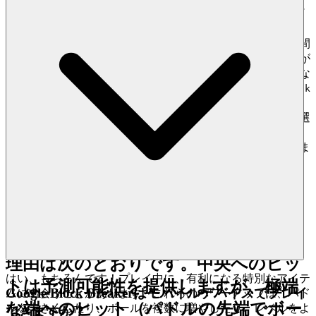
豊かであることを保証します。
3. プロの秘訣：直感に反するエッ
何千ものクローンゲームはここにはありません。私たちが
ジ
を特集するのは、それがあなたの時間
Google Block Breaker
に見合う優れたゲームであると信じているからです。それが
私たちのキュレーションの約束です：ノイズを減らし、あな
ほとんどのプレイヤーは、
常にパドル
たにふさわしい品質を増やします。私たちは、
Google Block
の中央にボールを当て続けること
が、
のようなタイトルを、その魅力的なメカニズム、ス
Breaker
ムーズなパフォーマンス、そして永続的な魅力のために厳選
コントロールを維持し、ブロックをク
し、私たちのプラットフォームで出会うすべてのゲームが、
私たちの揺るぎない卓越性の基準の証となることを保証しま
リアする最良の方法だと考えていま
す。
す。彼らは間違っています。50 万スコ
アの壁を破る真の秘訣は、その逆を行
うことです。
パドルの端ギリギリのシ
ョットをマスターする
ことです。その
理由は次のとおりです。中央へのヒッ
はい、もちろんです！プレイ中に、有利になる特別なアイテ
トは予測可能性を提供しますが、極端
Google Block Breakerはモバイルデバイスでプレイ
ムに出会うことがあります。これらのパワーアップは、パド
な端へのヒット（パドルの先端でボー
ルを大きくしたり、ボールを複数に増やしたり、レベルをよ
できますか？