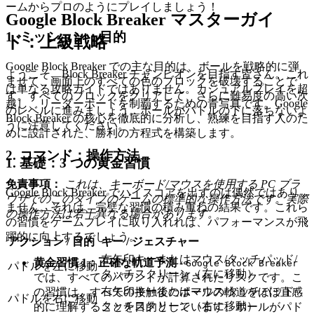
ームからプロのようにプレイしましょう！
Google Block Breaker マスターガイ
1. ミッション：目的
ド：上級戦略
Google Block Breaker での主な目的は、ボールを戦略的に弾
ようこそ、Block Breaker チャンピオンを目指す皆さん。これ
ませて、画面上のすべての色のブロックを破壊することで
は単なる攻略ガイドではありません。カジュアルプレイを超
す。すべてのブロックをクリアして、さらに難易度の高い次
越し、リーダーボードを制覇するための青写真です。Google
のレベルに進みましょう。ボールがパドルの下に落ちないよ
Block Breaker の核心を徹底的に分析し、熟練を目指す人のた
うに注意してください。
めに設計された、勝利の方程式を構築します。
2. コマンド：操作方法
1. 基礎：3 つの黄金習慣
免責事項：
これは、キーボード/マウスを使用する PC ブラ
Google Block Breaker でハイスコアを出すのは偶然ではあり
ウザでのこのタイプのゲームの標準的な操作方法です。実際
ません。それは、完璧な習慣の積み重ねの結果です。これら
の操作方法は若干異なる場合があります。
の習慣をゲームプレイに取り入れれば、パフォーマンスが飛
躍的に向上するでしょう。
アクション / 目的
キー / ジェスチャー
左矢印キーまたはマウス/タッチパッド/
黄金習慣 1：正確な軌道予測
-
Google Block Breaker
パドルを左に移動
タッチスクリーン（左に移動）
では、すべてのバウンドが計算されたリスクです。こ
右矢印キーまたはマウス/タッチパッド/
の習慣は、すべての接触後のボールの軌道をほぼ直感
パドルを右に移動
タッチスクリーン（右に移動）
的に理解することを目的としています。ボールがパド