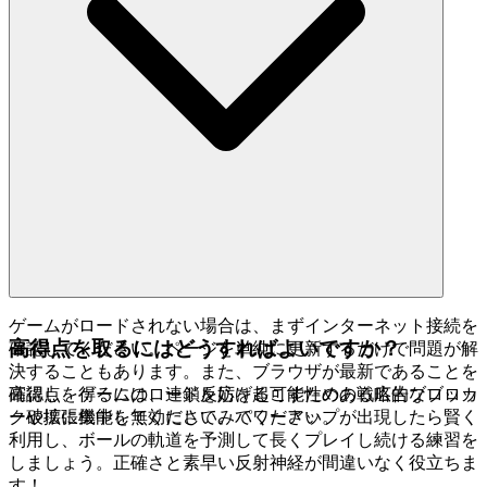
ゲームがロードされない場合は、まずインターネット接続を
高得点を取るにはどうすればよいですか？
確認してください。ページを単純に更新するだけで問題が解
決することもあります。また、ブラウザが最新であることを
確認し、ゲームのロードを妨げる可能性のある広告ブロッカ
高得点を得るには、連鎖反応を起こすための戦略的なブロッ
ーや拡張機能を無効にしてみてください。
ク破壊に集中してください。パワーアップが出現したら賢く
利用し、ボールの軌道を予測して長くプレイし続ける練習を
しましょう。正確さと素早い反射神経が間違いなく役立ちま
す！