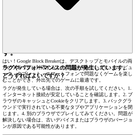
の見返りは莫大です。
さあ、Google Block Breaker で何がで
きるかを再定義してください。リーダ
ーボードがあなたの名前を待っていま
す。
はい！Google Block Breakerは、デスクトップとモバイルの両
ラグやパフォーマンスの問題が発生しています。
方のブラウザに対応するように設計されています。コンピュ
ータ、タブレット、スマートフォンで問題なくゲームを楽し
どうすればよいですか？
むことができ、外出先でのゲームに最適です。
ラグが発生している場合は、次の手順を試してください。1.
インターネット接続が安定していることを確認します。2. ブ
ラウザのキャッシュとCookieをクリアします。3. バックグラ
ウンドで実行されている不要なタブやアプリケーションを閉
じます。4. 別のブラウザでプレイしてみてください。問題が
解決しない場合は、古いデバイスまたはブラウザのバージョ
ンが原因である可能性があります。