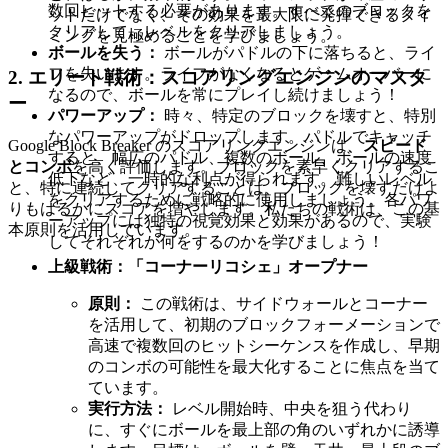
数回ヒットする必要があります。すべてのブロックを
ットだけでなく、その効果を最大限に発揮できるタイ
クリアして、レベルをクリアしましょう。
ミングを見極めることを学びましょう。
ボールを失う：
ボールがパドルの下に落ちると、ライ
フを失います。ライフがなくなるとゲームオーバーに
2. エリート戦術：スコアリングエンジンのマスタ
なるので、ボールを常にプレイし続けましょう！
ー
パワーアップ：
時々、特定のブロックを壊すと、特別
なパワーアップがドロップします。パドルでキャッチ
Google Block Breaker のスコアリングエンジンは、
スピード
すると、幅広のパドル、複数のボール、ボールの速度
とコンボ
を高く評価します。ブロックを素早くクリアするこ
低下など、一時的な利点が得られます。難しいレベル
と、特に連続してクリアすることは、ブロックを壊すだけよ
をクリアするために戦略的に使用しましょう。各パワ
りもはるかにスコアを増やします。私たちの戦術は、この基
ーアップには独特の視覚効果と効果があるので、実験
本原則を活用しています。
してそれぞれが何をするのかを学びましょう！
上級戦術：「コーナーリコシェ」オープナー
原則：
この戦術は、サイドウォールとコーナー
を活用して、初期のブロックフォーメーションで
高速で複数回のヒットシーケンスを作成し、早期
のコンボの可能性を最大化することに焦点を当て
ています。
実行方法：
レベル開始時、中央を狙う代わり
に、すぐにボールを最上部の角のいずれかに誘導