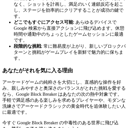
なく、ショットを計画し、満足のいく連鎖反応を起こ
し、ステージを効率的にクリアすることが成功の鍵で
す。
どこでもすぐにアクセス可能
: あらゆるデバイスで
Google 検索から直接アクションに飛び込めます。休憩
時間や通勤中のちょっとしたゲームセッションに最適
です。
段階的な挑戦
: 常に難易度が上がり、新しいブロックパ
ターンと挑戦がゲームプレイを新鮮で魅力的に保ちま
す。
あなたがそれを気に入る理由
アーケードゲームの純粋さを大切にし、直感的な操作を好
み、親しみやすさと奥深さのバランスがとれた挑戦を愛する
なら、Google Block Breaker はあなたの次の熱中対象です。
手軽で満足感のある楽しみを求めるプレイヤーや、モダンな
洗練さでアーケードクラシックの黄金時代を追体験したい人
に最適です。
今すぐ Google Block Breaker の中毒性のある世界に飛び込