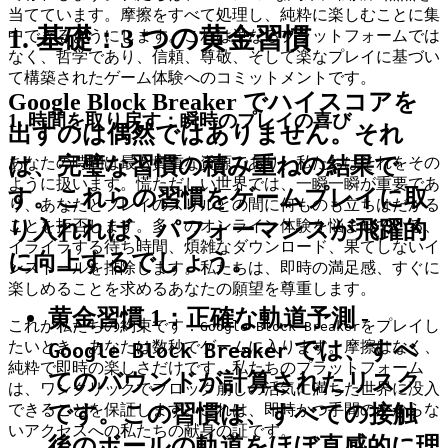
当てています。摩擦をすべて処理し、純粋に楽しむことに集
1. 基礎：3 つの黄金習慣
中できるようにします。これは単なるプラットフォームでは
なく、哲学であり、信頼、尊敬、そして楽なプレイに基づい
て構築されたゲーム体験へのコミットメントです。
Google Block Breaker でハイスコアを
1. 時間を取り戻す：瞬時のプレイの喜び
出すのは偶然ではありません。それ
は、完璧な習慣の積み重ねの結果で
あなたの時間は最も貴重な資源であり、私たちはそれをその
ように扱います。慌ただしい世界では、一瞬一瞬が重要であ
す。これらの習慣をゲームプレイに取
り、あなたとプレイのスリルとの間に何ものも立ちはだかる
り入れれば、パフォーマンスが飛躍的
ことを拒否します。多くのオンライン体験を悩ませている、
イライラする待ち時間、煩雑なダウンロード、果てしないイ
に向上するでしょう。
ンストールを排除します。私たちは、即時の満足感、すぐに
楽しめることを求めるあなたの願望を尊重します。
黄金習慣 1：正確な軌道予測
-
これが私たちの約束です：
をプレイし
Google Block Breaker
では、すべ
たいとき、あなたは数秒でゲームに入ります。摩擦はなく、
Google Block Breaker
純粋で即時の楽しさだけです。私たちのプラットフォーム
てのバウンドが計算されたリスク
は、ワンクリックでブロック崩しの活気に満ちた世界に没入
できることを保証します。これは、即時かつ手間のかからな
です。この習慣は、すべての接触
いアクセスへの私たちの献身の証です。
後のボールの軌道をほぼ直感的に理