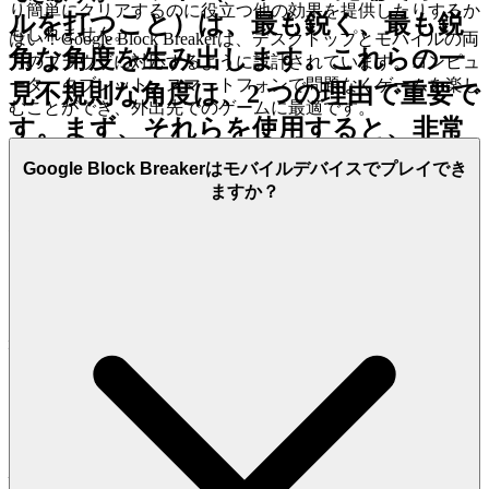
り簡単にクリアするのに役立つ他の効果を提供したりするか
ルを打つこと）は、最も鋭く、最も鋭
もしれません。
はい！Google Block Breakerは、デスクトップとモバイルの両
角な角度を生み出します。これらの一
方のブラウザに対応するように設計されています。コンピュ
ータ、タブレット、スマートフォンで問題なくゲームを楽し
見不規則な角度は、2 つの理由で重要で
むことができ、外出先でのゲームに最適です。
す。まず、それらを使用すると、非常
に狭い隙間にボールを正確に誘導し、
Google Block Breakerはモバイルデバイスでプレイでき
ますか？
そうでなければ到達できない隠れた連
鎖反応を開始できます。次に、それは
ボールをブロックの
後ろ
に持っていく
ための鍵であり、ボールが背面の壁と
残りのブロックの間で無限にバウンド
し、ポイントを稼ぎ、パドルの直接的
な介入を最小限に抑えながら画面をク
リアする「デストラップ」シナリオを
作成します。リスクはありますが、そ