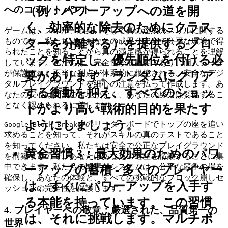
へのコミットメント
（例：パワーアップへの道を開
く、効率的な除去のためにクラス
ゲームは、スキル、献身、そして真の達成のスリルに関する
ものです。私たちは、あなたの成果が安全で公平な環境で得
ターを分離する）を提供するブロ
られたことを知ることから真の満足感が得られることを理解
ックを特定し、優先順位を付ける必
しています。私たちは、完全性が最重要であり、個人データ
が保護され、不当な利点が体系的に根絶される、安全なデジ
要があります。ランダムにクリア
タルプレイグラウンドを細心の注意を払って作成します。あ
する衝動を抑え、すべてのショッ
なたの安心は交渉の余地がなく、あなたの努力は妥協するこ
となく認められるに値します。
トがより高い戦術的目的を果たす
ようにしましょう。
のリーダーボードでトップの座を追い
Google Block Breaker
求めることを知って、それがスキルの真のテストであること
を知ってください。私たちは安全で公正なプレイグラウンド
黄金習慣 3：最大効果のためのパワ
を構築するので、あなたはあなたの遺産を構築することに集
中できます。私たちの堅牢なシステムは、公平な競争の場を
ーアップの蓄積
- 多くのプレイヤー
確保し、あなたの体験と、すべての挑戦的なブロック崩しセ
は、すぐにパワーアップを入手す
ッションの完全性を保護します。
る本能を持っています。この習慣
4. プレイヤーへの敬意：厳選された、品質第一の
は、それに挑戦します。マルチボ
世界