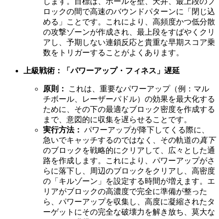
します。目標は、ボールを壁、天井、最上段のブ
ロックの間で高速のバウンドパターンに「閉じ込
める」ことです。これにより、高頻度かつ低分散
の攻撃ゾーンが作成され、最上段をすばやくクリ
アし、予期しない連鎖反応と貴重な早期スコア乗
数をトリガーすることがよくあります。
上級戦術：「パワーアップ・フィネス」遅延
原則：
これは、重要なパワーアップ（例：マル
チボール、レーザーパドル）の効果を最大化する
ために、その下の最適なブロック密度を作成する
まで、意図的に収集を遅らせることです。
実行方法：
パワーアップが降下してくる際に、
急いでキャッチするのではなく、その軌道の
真下
のブロックを戦略的にクリアして、広々とした通
路を作成します。これにより、パワーアップがさ
らに落下し、周辺のブロックをクリアし、高密度
の「キルゾーン」を設定する時間が増えます。エ
リアがブロックの高濃度で完全に準備が整った
ら、パワーアップを収集し、高度に凝縮されたタ
ーゲットにその完全な破壊力を解き放ち、莫大な