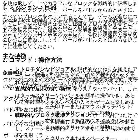
を跳ね返して、上のカラフルなブロックを戦略的に破壊しま
1. ミッション：目的
す。目的はシンプルです。ボールをパドルから落とさずに、
すべてのブロックをクリアすることです。ゲームが進むにつ
Google Block Breaker での主な目的は、ボールを戦略的に弾
れて、レベルは複雑さを増し、複雑なブロックの配置や、パ
ませて、画面上のすべての色のブロックを破壊することで
ドルを拡大したり、複数のボールを解き放ったりするエキサ
す。すべてのブロックをクリアして、さらに難易度の高い次
イティングなパワーアップが登場し、プレイの流れを変える
のレベルに進みましょう。ボールがパドルの下に落ちないよ
ことができます。
うに注意してください。
主な特徴
2. コマンド：操作方法
レトロモダンなビジュアル
: 現代的なひねりを加えたア
免責事項：
これは、キーボード/マウスを使用する PC ブラ
ーケード精神を完璧に捉えた、明るく魅力的な色と流
ウザでのこのタイプのゲームの標準的な操作方法です。実際
れるようなアニメーションの世界に浸ってください。
の操作方法は若干異なる場合があります。
直感的で反応の良い操作
: マウス、タッチパッド、また
はタッチスクリーンでパドルを簡単に操作でき、あら
アクション / 目的
キー / ジェスチャー
ゆる年齢層やスキルレベルの人々がゲームを楽しめま
左矢印キーまたはマウス/タッチパッド/
す。
パドルを左に移動
タッチスクリーン（左に移動）
戦略的なブロック破壊アクション
: ボールを打つだけで
右矢印キーまたはマウス/タッチパッド/
なく、ショットを計画し、満足のいく連鎖反応を起こ
パドルを右に移動
タッチスクリーン（右に移動）
し、ステージを効率的にクリアすることが成功の鍵で
す。
ボールを発射（ラ
左クリックまたはスペースキー