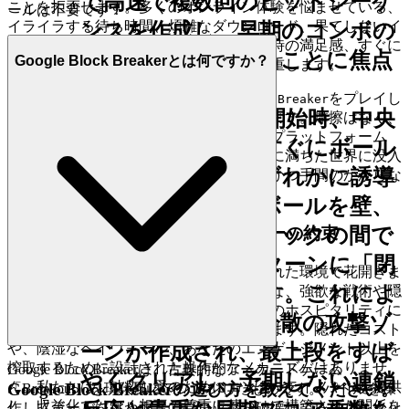
で高速で複数回のヒットシーケ
ことを拒否します。多くのオンライン体験を悩ませている、
ールは不要です！
イライラする待ち時間、煩雑なダウンロード、果てしないイ
ンスを作成し、早期のコンボの
ンストールを排除します。私たちは、即時の満足感、すぐに
可能性を最大化することに焦点
Google Block Breakerとは何ですか？
楽しめることを求めるあなたの願望を尊重します。
を当てています。
これが私たちの約束です：
をプレイし
Google Block Breaker
実行方法：
レベル開始時、中央
たいとき、あなたは数秒でゲームに入ります。摩擦はなく、
純粋で即時の楽しさだけです。私たちのプラットフォーム
を狙う代わりに、すぐにボール
は、ワンクリックでブロック崩しの活気に満ちた世界に没入
を最上部の角のいずれかに誘導
できることを保証します。これは、即時かつ手間のかからな
いアクセスへの私たちの献身の証です。
します。目標は、ボールを壁、
天井、最上段のブロックの間で
2. 正直な楽しさ：ゼロプレッシャーの約束
高速のバウンドパターンに「閉
真の喜びは、不安や他の動機から解放された環境で花開きま
じ込める」ことです。これによ
す。私たちは、他の場所で見られるような、強欲な戦術や隠
された意図からかけ離れた、透明性と真のホスピタリティに
り、高頻度かつ低分散の攻撃ゾ
基づいて構築されたゲーム体験を提供します。隠れたコスト
や、陰湿なペイウォール、あなたのエンゲージメント以上を
ーンが作成され、最上段をすば
搾取するために設計された操作的なメカニズムはありませ
Google Block Breakerは、古典的なアーケードゲーム
やくクリアし、予期しない連鎖
ん。私たちは、純粋な愛のためにエンターテイメントを提供
Google Block Breakerの遊び方を教えてください。
「Breakout」を現代風にアレンジしたものです。パドルを操
し、収益化ではなく相互の尊重に基づいて構築された関係を
作してボールを跳ね返し、ブロックを破壊してレベルをクリ