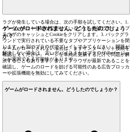
ラグが発生している場合は、次の手順を試してください。1.
ゲームがロードされません。どうしたのでしょう
インターネット接続が安定していることを確認します。2. ブ
ラウザのキャッシュとCookieをクリアします。3. バックグラ
か？
ウンドで実行されている不要なタブやアプリケーションを閉
じます。4. 別のブラウザでプレイしてみてください。問題が
ゲームがロードされない場合は、まずインターネット接続を
解決しない場合は、古いデバイスまたはブラウザのバージョ
確認してください。ページを単純に更新するだけで問題が解
ンが原因である可能性があります。
決することもあります。また、ブラウザが最新であることを
確認し、ゲームのロードを妨げる可能性のある広告ブロッカ
ーや拡張機能を無効にしてみてください。
ゲームがロードされません。どうしたのでしょうか？