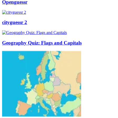
Openguessr
cityguessr 2
Geography Quiz: Flags and Capitals