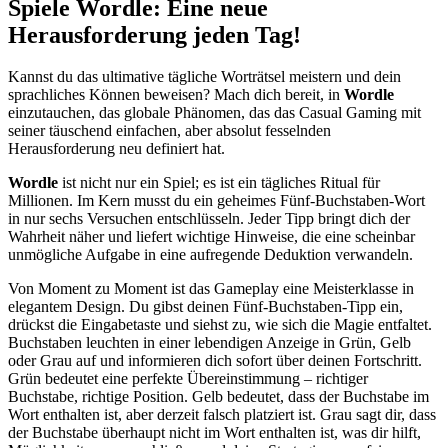
Spiele Wordle: Eine neue
Herausforderung jeden Tag!
Kannst du das ultimative tägliche Worträtsel meistern und dein
sprachliches Können beweisen? Mach dich bereit, in
Wordle
einzutauchen, das globale Phänomen, das das Casual Gaming mit
seiner täuschend einfachen, aber absolut fesselnden
Herausforderung neu definiert hat.
Wordle
ist nicht nur ein Spiel; es ist ein tägliches Ritual für
Millionen. Im Kern musst du ein geheimes Fünf-Buchstaben-Wort
in nur sechs Versuchen entschlüsseln. Jeder Tipp bringt dich der
Wahrheit näher und liefert wichtige Hinweise, die eine scheinbar
unmögliche Aufgabe in eine aufregende Deduktion verwandeln.
Von Moment zu Moment ist das Gameplay eine Meisterklasse in
elegantem Design. Du gibst deinen Fünf-Buchstaben-Tipp ein,
drückst die Eingabetaste und siehst zu, wie sich die Magie entfaltet.
Buchstaben leuchten in einer lebendigen Anzeige in Grün, Gelb
oder Grau auf und informieren dich sofort über deinen Fortschritt.
Grün bedeutet eine perfekte Übereinstimmung – richtiger
Buchstabe, richtige Position. Gelb bedeutet, dass der Buchstabe im
Wort enthalten ist, aber derzeit falsch platziert ist. Grau sagt dir, dass
der Buchstabe überhaupt nicht im Wort enthalten ist, was dir hilft,