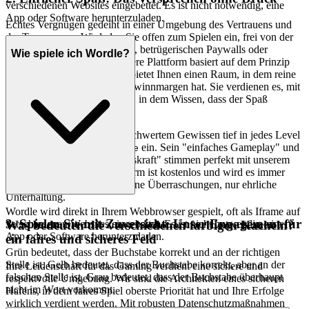
verschiedenen Websites eingebettet. Es ist nicht notwendig, eine
App oder Software herunterzuladen.
Echtes Vergnügen gedeiht in einer Umgebung des Vertrauens und
der Transparenz. Wir laden Sie offen zum Spielen ein, frei von der
Angst vor versteckten Kosten, betrügerischen Paywalls oder
Wie spiele ich Wordle?
manipulativen Taktiken. Unsere Plattform basiert auf dem Prinzip
echter Gastfreundschaft und bietet Ihnen einen Raum, in dem reine
Unterhaltung Vorrang vor Gewinnmargen hat. Sie verdienen es, mit
ruhigem Gewissen zu spielen, in dem Wissen, dass der Spaß
wirklich kostenlos ist.
Tauchen Sie mit völlig unbeschwertem Gewissen tief in jedes Level
und jede Strategie von
ein. Sein "einfaches Gameplay" und
Wordle
seine "universelle Anziehungskraft" stimmen perfekt mit unserem
Ethos überein. Unsere Plattform ist kostenlos und wird es immer
sein. Keine Bedingungen, keine Überraschungen, nur ehrliche
Unterhaltung.
Wordle wird direkt in Ihrem Webbrowser gespielt, oft als Iframe auf
3. Spielen Sie mit Zuversicht: Unser Engagement für
verschiedenen Websites eingebettet. Es ist nicht notwendig, eine
Was bedeuten die verschiedenen farbigen Kacheln?
App oder Software herunterzuladen.
ein faires und sicheres Feld
Grün bedeutet, dass der Buchstabe korrekt und an der richtigen
Stelle ist. Gelb bedeutet, dass der Buchstabe korrekt, aber an der
Ihre Leidenschaft für das Gaming verdient eine sichere und
falschen Stelle ist. Grau bedeutet, dass der Buchstabe überhaupt
respektvolle Umgebung. Wir sind die Architekten eines sicheren
nicht im Wort vorkommt.
Hafens, in dem faires Spiel oberste Priorität hat und Ihre Erfolge
wirklich verdient werden. Mit robusten Datenschutzmaßnahmen