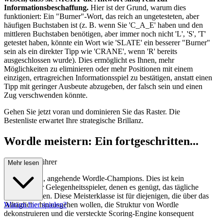
Informationsbeschaffung.
Hier ist der Grund, warum dies
funktioniert: Ein "Burner"-Wort, das reich an ungetesteten, aber
häufigen Buchstaben ist (z. B. wenn Sie 'C_A_E' haben und den
mittleren Buchstaben benötigen, aber immer noch nicht 'L', 'S', 'T'
getestet haben, könnte ein Wort wie 'SLATE' ein besserer "Burner"
sein als ein direkter Tipp wie 'CRANE', wenn 'R' bereits
ausgeschlossen wurde). Dies ermöglicht es Ihnen, mehr
Möglichkeiten zu eliminieren oder mehr Positionen mit einem
einzigen, ertragreichen Informationsspiel zu bestätigen, anstatt einen
Tipp mit geringer Ausbeute abzugeben, der falsch sein und einen
Zug verschwenden könnte.
Gehen Sie jetzt voran und dominieren Sie das Raster. Die
Bestenliste erwartet Ihre strategische Brillanz.
Wordle meistern: Ein fortgeschritten...
er Strategieführer
Mehr lesen
Willkommen, angehende Wordle-Champions. Dies ist kein
Leitfaden für Gelegenheitsspieler, denen es genügt, das tägliche
Rätsel zu lösen. Diese Meisterklasse ist für diejenigen, die über das
Alltägliche hinausgehen wollen, die Struktur von Wordle
Warum hier spielen?
dekonstruieren und die versteckte Scoring-Engine konsequent