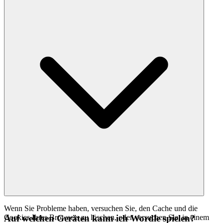
Wenn Sie Probleme haben, versuchen Sie, den Cache und die
Cookies Ihres Browsers zu löschen, oder versuchen Sie, in einem
Auf welchen Geräten kann ich Wordle spielen?