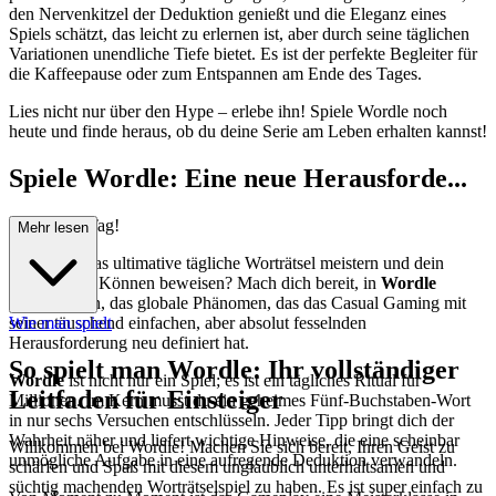
den Nervenkitzel der Deduktion genießt und die Eleganz eines
Spiels schätzt, das leicht zu erlernen ist, aber durch seine täglichen
Variationen unendliche Tiefe bietet. Es ist der perfekte Begleiter für
die Kaffeepause oder zum Entspannen am Ende des Tages.
Lies nicht nur über den Hype – erlebe ihn! Spiele Wordle noch
heute und finde heraus, ob du deine Serie am Leben erhalten kannst!
Spiele Wordle: Eine neue Herausforde...
rung jeden Tag!
Mehr lesen
Kannst du das ultimative tägliche Worträtsel meistern und dein
sprachliches Können beweisen? Mach dich bereit, in
Wordle
einzutauchen, das globale Phänomen, das das Casual Gaming mit
seiner täuschend einfachen, aber absolut fesselnden
Wie man spielt
Herausforderung neu definiert hat.
So spielt man Wordle: Ihr vollständiger
Wordle
ist nicht nur ein Spiel; es ist ein tägliches Ritual für
Leitfaden für Einsteiger
Millionen. Im Kern musst du ein geheimes Fünf-Buchstaben-Wort
in nur sechs Versuchen entschlüsseln. Jeder Tipp bringt dich der
Wahrheit näher und liefert wichtige Hinweise, die eine scheinbar
Willkommen bei Wordle! Machen Sie sich bereit, Ihren Geist zu
unmögliche Aufgabe in eine aufregende Deduktion verwandeln.
schärfen und Spaß mit diesem unglaublich unterhaltsamen und
süchtig machenden Worträtselspiel zu haben. Es ist super einfach zu