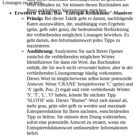
Lösungen zu sichern.
Wort enthalten ist. Sie können diesen Buchstaben aus
Ihren zukünftigen Vermutungen streichen.
Erweiterte Taktik: Das "Entropie-Reduktions"-Manöver
Prinzip:
Bei dieser Taktik geht es darum, nachfolgende
Raten auszuwählen, die, unabhängig vom Ergebnis
(grün, gelb oder grau), die bedeutendste Reduzierung
der verbleibenden möglichen Lösungen bewirken. Es
geht darum, den Informationswert jedes Tipps zu
maximieren.
Ausführung:
Analysieren Sie nach Ihrem Opener
zunächst die verbleibenden möglichen Wörter.
Identifizieren Sie dann ein Wort, das Buchstaben
enthält, die
Sie noch nicht verwendet haben
, aber in der
verbleibenden Lösungsmenge häufig vorkommen.
Dieses Wort ist möglicherweise selbst keine potenzielle
Antwort. Wenn 'CRANE' beispielsweise 'C' (grün) und
'A' (gelb, Pos. 2) ergab und viele verbleibende Wörter
'S', 'T', 'L', 'O' haben, könnte Ihr nächster Tipp
'SLOTH' sein. Dieses "Burner"-Wort zielt darauf ab,
mehr grau, grün oder gelb zu werden und maximale
Entropiereduktion für Ihren nächsten, entscheidenden
Tipp zu liefern. Sie müssen dem Drang widerstehen,
sofort eine potenzielle Antwort zu erraten, wenn ein
Entropiereduktionswort umfassendere Informationen
liefert.