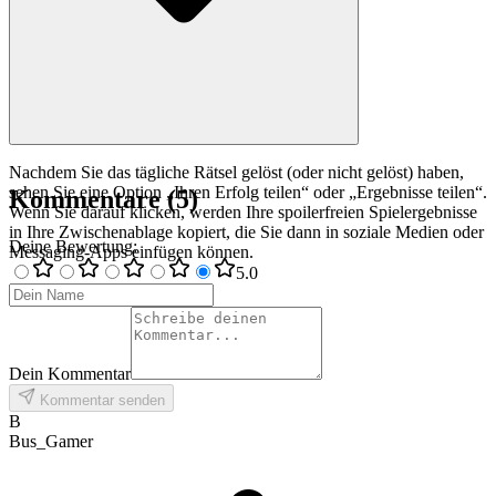
Nachdem Sie das tägliche Rätsel gelöst (oder nicht gelöst) haben,
sehen Sie eine Option „Ihren Erfolg teilen“ oder „Ergebnisse teilen“.
Kommentare
(
5
)
Wenn Sie darauf klicken, werden Ihre spoilerfreien Spielergebnisse
in Ihre Zwischenablage kopiert, die Sie dann in soziale Medien oder
Deine Bewertung
:
Messaging-Apps einfügen können.
5
.0
Dein Kommentar
Kommentar senden
B
Bus_Gamer