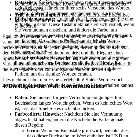
Ratezeilen:
Sie sehen sechs Reihen mit fünf leeren Kästchen.
keine Downloads, keine Konten, nur purer, unverfälschter
Jede Reihe steht für einen Ihrer sechs Versuche, das Wort zu
Worträtselspaß.
erraten. Während Sie tippen, erscheinen hier Buchstaben.
Teile deine Triumphe
: Teile deine spoilerfreien Ergebnisse
Bildschirmtastatur:
Unterhalb der Ratezeilen sehen Sie eine
ganz einfach mit Freunden und Familie, einschließlich
virtuelle Tastatur. Diese Tastatur aktualisiert sich visuell, wenn
Angeberei!
Sie Vermutungen anstellen, und ändert die Farbe, um
widerzuspiegeln, welche Buchstaben im Wort enthalten sind,
Egal, ob du ein erfahrener Wortakrobat bist oder einfach nur eine
am falschen Ort stehen oder überhaupt nicht im Wort
schnelle, befriedigende mentale Übung suchst, Wordle ist die
enthalten sind. Das ist entscheidend für die Planung Ihres
perfekte Wahl. Es ist für jeden geeignet, der ein gutes Rätsel liebt,
nächsten Zuges!
den Nervenkitzel der Deduktion genießt und die Eleganz eines
Farb-Feedback:
Nach jeder Vermutung ändern die von
Spiels schätzt, das leicht zu erlernen ist, aber durch seine täglichen
Ihnen eingegebenen Buchstaben die Farbe. Dies ist Ihr
Variationen unendliche Tiefe bietet. Es ist der perfekte Begleiter für
wichtigstes Hinweissystem. Achten Sie genau auf diese
die Kaffeepause oder zum Entspannen am Ende des Tages.
Farben, um das richtige Wort zu erraten.
Lies nicht nur über den Hype – erlebe ihn! Spiele Wordle noch
4. Die Regeln der Welt: Kernmechaniken
heute und finde heraus, ob du deine Serie am Leben erhalten kannst!
Raten:
Sie müssen für jede Vermutung ein gültiges fünf
Buchstaben langes Wort eingeben. Wenn es kein echtes Wort
ist, lässt das Spiel Sie es nicht abschicken.
Farbcodierte Hinweise:
Nachdem Sie eine Vermutung
abgeschickt haben, ändern die Kacheln die Farbe gemäß
diesen Regeln:
Grün:
Wenn ein Buchstabe grün wird, bedeutet dies,
dass dieser Buchstabe im Wort enthalten ist UND an