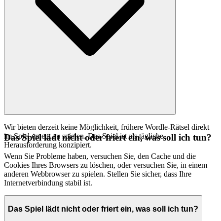
Wir bieten derzeit keine Möglichkeit, frühere Wordle-Rätsel direkt
im Spiel erneut zu spielen. Das Spiel ist als tägliche
Das Spiel lädt nicht oder friert ein, was soll ich tun?
Herausforderung konzipiert.
Wenn Sie Probleme haben, versuchen Sie, den Cache und die
Cookies Ihres Browsers zu löschen, oder versuchen Sie, in einem
anderen Webbrowser zu spielen. Stellen Sie sicher, dass Ihre
Internetverbindung stabil ist.
Das Spiel lädt nicht oder friert ein, was soll ich tun?