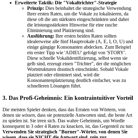
Erweiterte Taktik: Die "Vokaltrichter"-Strategie
Prinzip:
Dies beinhaltet die strategische Verwendung
Ihrer ersten Raten, um die Vokale zu lokalisieren, da
diese oft die am stärksten eingeschränkten und daher
die leistungsstärksten Hinweise für eine rasche
Eliminierung und Platzierung sind.
Ausführung:
Ihre ersten beiden Raten sollten
idealerweise alle fünf Hauptvokale (A, E, I, O, U) und
einige gängige Konsonanten abdecken. Zum Beispiel
ein erster Tipp wie 'ADIEU' gefolgt von 'STORY'.
Diese schnelle Vokalidentifizierung, selbst wenn sie
gelb sind, erzeugt einen "Trichter", der die möglichen
Wortstrukturen drastisch einschränkt. Sobald Vokale
platziert oder eliminiert sind, wird die
Konsonantenplatzierung deutlich einfacher, was zu
schnelleren Lösungen führt.
3. Das Profi-Geheimnis: Ein kontraintuitiver Vorteil
Die meisten Spieler denken, dass das Erraten von Wörtern, von
denen sie
wissen
, dass sie potenzielle Antworten sind, die beste Art
zu spielen ist. Sie irren sich. Das wahre Geheimnis, um Wordle
konsequent in 3 oder 4 Raten zu knacken, ist, das Gegenteil zu tun:
Verwenden Sie strategisch "Burner"-Wörter, von denen Sie
wissen, dass sie NICHT die Antwort sind, rein zur