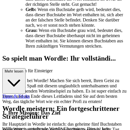
der richtigen Stelle steht. Gut gemacht!
Gelb:
Wenn ein Buchstabe gelb wird, bedeutet dies,
dass dieser Buchstabe im Wort enthalten ist, sich aber
an der falschen Stelle befindet. Denken Sie darüber
nach, wo er sonst noch stehen könnte.
Grau:
Wenn ein Buchstabe grau wird, bedeutet dies,
dass dieser Buchstabe überhaupt nicht im geheimen
Wort enthalten ist. Sie können diesen Buchstaben aus
Ihren zukünftigen Vermutungen streichen.
So spielt man Wordle: Ihr vollständi...
ger Leitfaden für Einsteiger
Mehr lesen
Willkommen bei Wordle! Machen Sie sich bereit, Ihren Geist zu
schärfen und Spaß mit diesem unglaublich unterhaltsamen und
süchtig machenden Worträtselspiel zu haben. Es ist super einfach zu
lernen, und am Ende dieses Leitfadens sind Sie auf dem besten
Tipps & Tricks
Weg, das tägliche Wort wie ein echter Profi zu erraten!
Wordle meistern: Ein fortgeschrittener
1. Ihre Mission: Das Ziel
Strategieführer
Ihr Hauptziel in Wordle ist einfach: das geheime fünf Buchstaben
Willkommen, angehende Wordle-Champions. Dies ist kein
lange Wort innerhalb von sechs Versuchen zu erraten. Jeder Tag