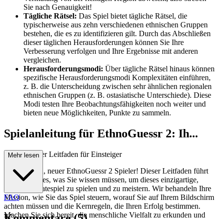
Sie nach Genauigkeit!
Tägliche Rätsel:
Das Spiel bietet tägliche Rätsel, die
typischerweise aus zehn verschiedenen ethnischen Gruppen
bestehen, die es zu identifizieren gilt. Durch das Abschließen
dieser täglichen Herausforderungen können Sie Ihre
Verbesserung verfolgen und Ihre Ergebnisse mit anderen
vergleichen.
Herausforderungsmodi:
Über tägliche Rätsel hinaus können
spezifische Herausforderungsmodi Komplexitäten einführen,
z. B. die Unterscheidung zwischen sehr ähnlichen regionalen
ethnischen Gruppen (z. B. ostasiatische Unterschiede). Diese
Modi testen Ihre Beobachtungsfähigkeiten noch weiter und
bieten neue Möglichkeiten, Punkte zu sammeln.
Spielanleitung für EthnoGuessr 2: Ih...
r umfassender Leitfaden für Einsteiger
Mehr lesen
Willkommen, neuer EthnoGuessr 2 Spieler! Dieser Leitfaden führt
Sie durch alles, was Sie wissen müssen, um dieses einzigartige,
lehrreiche Ratespiel zu spielen und zu meistern. Wir behandeln Ihre
Mission, wie Sie das Spiel steuern, worauf Sie auf Ihrem Bildschirm
FAQ
achten müssen und die Kernregeln, die Ihren Erfolg bestimmen.
Machen Sie sich bereit, die menschliche Vielfalt zu erkunden und
Kommentare
(
5
)