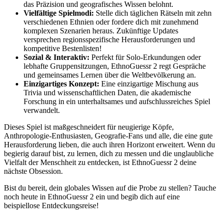
das Präzision und geografisches Wissen belohnt.
Vielfältige Spielmodi:
Stelle dich täglichen Rätseln mit zehn
verschiedenen Ethnien oder fordere dich mit zunehmend
komplexen Szenarien heraus. Zukünftige Updates
versprechen regionsspezifische Herausforderungen und
kompetitive Bestenlisten!
Sozial & Interaktiv:
Perfekt für Solo-Erkundungen oder
lebhafte Gruppensitzungen, EthnoGuessr 2 regt Gespräche
und gemeinsames Lernen über die Weltbevölkerung an.
Einzigartiges Konzept:
Eine einzigartige Mischung aus
Trivia und wissenschaftlichen Daten, die akademische
Forschung in ein unterhaltsames und aufschlussreiches Spiel
verwandelt.
Dieses Spiel ist maßgeschneidert für neugierige Köpfe,
Anthropologie-Enthusiasten, Geografie-Fans und alle, die eine gute
Herausforderung lieben, die auch ihren Horizont erweitert. Wenn du
begierig darauf bist, zu lernen, dich zu messen und die unglaubliche
Vielfalt der Menschheit zu entdecken, ist EthnoGuessr 2 deine
nächste Obsession.
Bist du bereit, dein globales Wissen auf die Probe zu stellen? Tauche
noch heute in EthnoGuessr 2 ein und begib dich auf eine
beispiellose Entdeckungsreise!