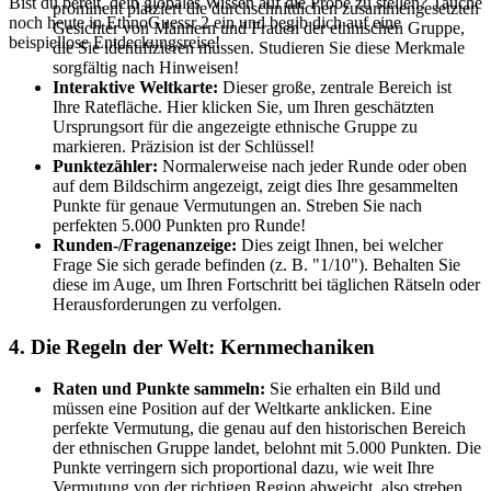
Bist du bereit, dein globales Wissen auf die Probe zu stellen? Tauche
prominent platziert die durchschnittlichen zusammengesetzten
noch heute in EthnoGuessr 2 ein und begib dich auf eine
Gesichter von Männern und Frauen der ethnischen Gruppe,
beispiellose Entdeckungsreise!
die Sie identifizieren müssen. Studieren Sie diese Merkmale
sorgfältig nach Hinweisen!
Interaktive Weltkarte:
Dieser große, zentrale Bereich ist
Ihre Ratefläche. Hier klicken Sie, um Ihren geschätzten
Ursprungsort für die angezeigte ethnische Gruppe zu
markieren. Präzision ist der Schlüssel!
Punktezähler:
Normalerweise nach jeder Runde oder oben
auf dem Bildschirm angezeigt, zeigt dies Ihre gesammelten
Punkte für genaue Vermutungen an. Streben Sie nach
perfekten 5.000 Punkten pro Runde!
Runden-/Fragenanzeige:
Dies zeigt Ihnen, bei welcher
Frage Sie sich gerade befinden (z. B. "1/10"). Behalten Sie
diese im Auge, um Ihren Fortschritt bei täglichen Rätseln oder
Herausforderungen zu verfolgen.
4. Die Regeln der Welt: Kernmechaniken
Raten und Punkte sammeln:
Sie erhalten ein Bild und
müssen eine Position auf der Weltkarte anklicken. Eine
perfekte Vermutung, die genau auf den historischen Bereich
der ethnischen Gruppe landet, belohnt mit 5.000 Punkten. Die
Punkte verringern sich proportional dazu, wie weit Ihre
Vermutung von der richtigen Region abweicht, also streben