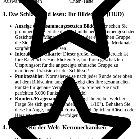
Auswahl bestätigen
'Enter'-Taste
3. Das Schlachtfeld lesen: Ihr Bildschirm (HUD)
Anzeige des zusammengesetzten Bildes:
Hier sehen Sie
prominent platziert die durchschnittlichen zusammengesetzten
Gesichter von Männern und Frauen der ethnischen Gruppe,
die Sie identifizieren müssen. Studieren Sie diese Merkmale
sorgfältig nach Hinweisen!
Interaktive Weltkarte:
Dieser große, zentrale Bereich ist
Ihre Ratefläche. Hier klicken Sie, um Ihren geschätzten
Ursprungsort für die angezeigte ethnische Gruppe zu
markieren. Präzision ist der Schlüssel!
Punktezähler:
Normalerweise nach jeder Runde oder oben
auf dem Bildschirm angezeigt, zeigt dies Ihre gesammelten
Punkte für genaue Vermutungen an. Streben Sie nach
perfekten 5.000 Punkten pro Runde!
Runden-/Fragenanzeige:
Dies zeigt Ihnen, bei welcher
Frage Sie sich gerade befinden (z. B. "1/10"). Behalten Sie
diese im Auge, um Ihren Fortschritt bei täglichen Rätseln oder
Herausforderungen zu verfolgen.
4. Die Regeln der Welt: Kernmechaniken