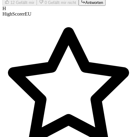
12
Gefällt mir
0
Gefällt mir nicht
Antworten
H
HighScorerEU