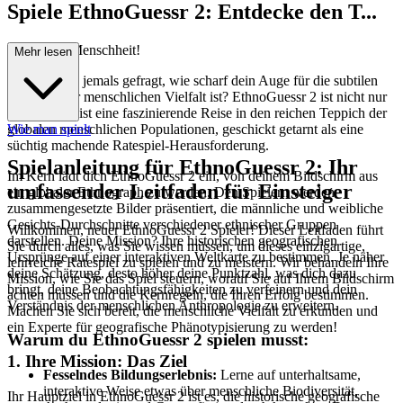
Spiele EthnoGuessr 2: Entdecke den T...
eppich der Menschheit!
Mehr lesen
Hast du dich jemals gefragt, wie scharf dein Auge für die subtilen
Nuancen der menschlichen Vielfalt ist? EthnoGuessr 2 ist nicht nur
ein Spiel; es ist eine faszinierende Reise in den reichen Teppich der
globalen menschlichen Populationen, geschickt getarnt als eine
Wie man spielt
süchtig machende Ratespiel-Herausforderung.
Spielanleitung für EthnoGuessr 2: Ihr
Im Kern lädt dich EthnoGuessr 2 ein, von deinem Bildschirm aus
umfassender Leitfaden für Einsteiger
ein globaler Ethnograph zu werden. Den Spielern werden
zusammengesetzte Bilder präsentiert, die männliche und weibliche
Gesichts-Durchschnitte verschiedener ethnischer Gruppen
Willkommen, neuer EthnoGuessr 2 Spieler! Dieser Leitfaden führt
darstellen. Deine Mission? Ihre historischen geografischen
Sie durch alles, was Sie wissen müssen, um dieses einzigartige,
Ursprünge auf einer interaktiven Weltkarte zu bestimmen. Je näher
lehrreiche Ratespiel zu spielen und zu meistern. Wir behandeln Ihre
deine Schätzung, desto höher deine Punktzahl, was dich dazu
Mission, wie Sie das Spiel steuern, worauf Sie auf Ihrem Bildschirm
bringt, deine Beobachtungsfähigkeiten zu verfeinern und dein
achten müssen und die Kernregeln, die Ihren Erfolg bestimmen.
Verständnis der menschlichen Anthropologie zu erweitern.
Machen Sie sich bereit, die menschliche Vielfalt zu erkunden und
ein Experte für geografische Phänotypisierung zu werden!
Warum du EthnoGuessr 2 spielen musst:
1. Ihre Mission: Das Ziel
Fesselndes Bildungserlebnis:
Lerne auf unterhaltsame,
interaktive Weise etwas über menschliche Biodiversität,
Ihr Hauptziel in EthnoGuessr 2 ist es, die historische geografische