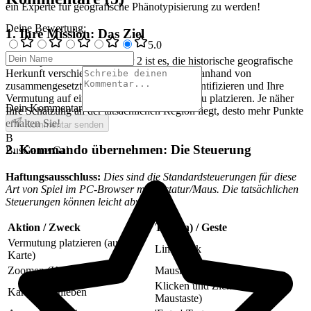
ein Experte für geografische Phänotypisierung zu werden!
Deine Bewertung
:
1. Ihre Mission: Das Ziel
5
.0
Ihr Hauptziel in EthnoGuessr 2 ist es, die historische geografische
Herkunft verschiedener ethnischer Gruppen anhand von
zusammengesetzten Gesichtern genau zu identifizieren und Ihre
Vermutung auf einer interaktiven Weltkarte zu platzieren. Je näher
Dein Kommentar
Ihre Schätzung an der tatsächlichen Region liegt, desto mehr Punkte
erhalten Sie!
Kommentar senden
B
2. Kommando übernehmen: Die Steuerung
BusGamerGal
Haftungsausschluss:
Dies sind die Standardsteuerungen für diese
Art von Spiel im PC-Browser mit Tastatur/Maus. Die tatsächlichen
Steuerungen können leicht abweichen.
Aktion / Zweck
Taste(n) / Geste
Vermutung platzieren (auf der
Linksklick
Karte)
Zoomen (Karte)
Mausrad
Klicken und Ziehen (linke
Karte verschieben
Maustaste)