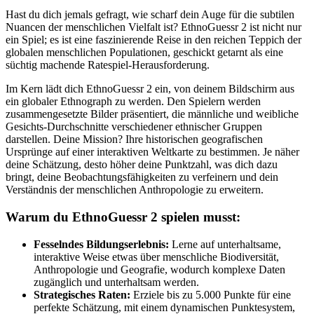
Hast du dich jemals gefragt, wie scharf dein Auge für die subtilen
Nuancen der menschlichen Vielfalt ist? EthnoGuessr 2 ist nicht nur
ein Spiel; es ist eine faszinierende Reise in den reichen Teppich der
globalen menschlichen Populationen, geschickt getarnt als eine
süchtig machende Ratespiel-Herausforderung.
Im Kern lädt dich EthnoGuessr 2 ein, von deinem Bildschirm aus
ein globaler Ethnograph zu werden. Den Spielern werden
zusammengesetzte Bilder präsentiert, die männliche und weibliche
Gesichts-Durchschnitte verschiedener ethnischer Gruppen
darstellen. Deine Mission? Ihre historischen geografischen
Ursprünge auf einer interaktiven Weltkarte zu bestimmen. Je näher
deine Schätzung, desto höher deine Punktzahl, was dich dazu
bringt, deine Beobachtungsfähigkeiten zu verfeinern und dein
Verständnis der menschlichen Anthropologie zu erweitern.
Warum du EthnoGuessr 2 spielen musst:
Fesselndes Bildungserlebnis:
Lerne auf unterhaltsame,
interaktive Weise etwas über menschliche Biodiversität,
Anthropologie und Geografie, wodurch komplexe Daten
zugänglich und unterhaltsam werden.
Strategisches Raten:
Erziele bis zu 5.000 Punkte für eine
perfekte Schätzung, mit einem dynamischen Punktesystem,