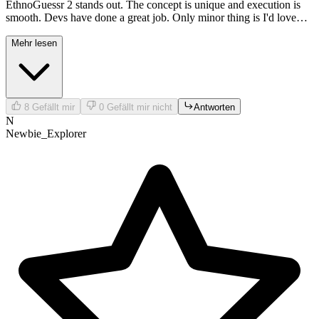
EthnoGuessr 2 stands out. The concept is unique and execution is
smooth. Devs have done a great job. Only minor thing is I'd love
more diverse image sets, but overall, a solid entry.
Mehr lesen
8
Gefällt mir
0
Gefällt mir nicht
Antworten
N
Newbie_Explorer