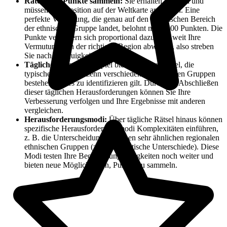
Raten und Punkte sammeln:
Sie erhalten ein Bild und
müssen eine Position auf der Weltkarte anklicken. Eine
perfekte Vermutung, die genau auf den historischen Bereich
der ethnischen Gruppe landet, belohnt mit 5.000 Punkten. Die
Punkte verringern sich proportional dazu, wie weit Ihre
Vermutung von der richtigen Region abweicht, also streben
Sie nach Genauigkeit!
Tägliche Rätsel:
Das Spiel bietet tägliche Rätsel, die
typischerweise aus zehn verschiedenen ethnischen Gruppen
bestehen, die es zu identifizieren gilt. Durch das Abschließen
dieser täglichen Herausforderungen können Sie Ihre
Verbesserung verfolgen und Ihre Ergebnisse mit anderen
vergleichen.
Herausforderungsmodi:
Über tägliche Rätsel hinaus können
spezifische Herausforderungsmodi Komplexitäten einführen,
z. B. die Unterscheidung zwischen sehr ähnlichen regionalen
ethnischen Gruppen (z. B. ostasiatische Unterschiede). Diese
Modi testen Ihre Beobachtungsfähigkeiten noch weiter und
bieten neue Möglichkeiten, Punkte zu sammeln.