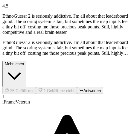
4.5
EthnoGuessr 2 is seriously addictive. I'm all about that leaderboard
grind. The scoring system is fair, but sometimes the map inputs feel
a tiny bit off, costing me those precious peak points. Still, highly
competitive and a real brain-teaser.
EthnoGuessr 2 is seriously addictive. I'm all about that leaderboard
grind. The scoring system is fair, but sometimes the map inputs feel
a tiny bit off, costing me those precious peak points. Still, highly
competitive and a real brain-teaser.
Mehr lesen
25
Gefällt mir
1
Gefällt mir nicht
Antworten
I
iFrameVeteran