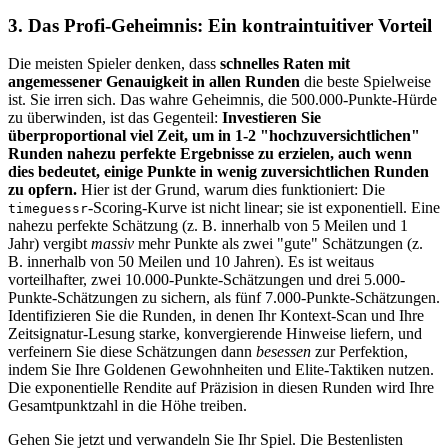
3. Das Profi-Geheimnis: Ein kontraintuitiver Vorteil
Die meisten Spieler denken, dass
schnelles Raten mit
angemessener Genauigkeit in allen Runden
die beste Spielweise
ist. Sie irren sich. Das wahre Geheimnis, die 500.000-Punkte-Hürde
zu überwinden, ist das Gegenteil:
Investieren Sie
überproportional viel Zeit, um in 1-2 "hochzuversichtlichen"
Runden nahezu perfekte Ergebnisse zu erzielen, auch wenn
dies bedeutet, einige Punkte in wenig zuversichtlichen Runden
zu opfern.
Hier ist der Grund, warum dies funktioniert: Die
-Scoring-Kurve ist nicht linear; sie ist exponentiell. Eine
timeguessr
nahezu perfekte Schätzung (z. B. innerhalb von 5 Meilen und 1
Jahr) vergibt
massiv
mehr Punkte als zwei "gute" Schätzungen (z.
B. innerhalb von 50 Meilen und 10 Jahren). Es ist weitaus
vorteilhafter, zwei 10.000-Punkte-Schätzungen und drei 5.000-
Punkte-Schätzungen zu sichern, als fünf 7.000-Punkte-Schätzungen.
Identifizieren Sie die Runden, in denen Ihr Kontext-Scan und Ihre
Zeitsignatur-Lesung starke, konvergierende Hinweise liefern, und
verfeinern Sie diese Schätzungen dann
besessen
zur Perfektion,
indem Sie Ihre Goldenen Gewohnheiten und Elite-Taktiken nutzen.
Die exponentielle Rendite auf Präzision in diesen Runden wird Ihre
Gesamtpunktzahl in die Höhe treiben.
Gehen Sie jetzt und verwandeln Sie Ihr Spiel. Die Bestenlisten