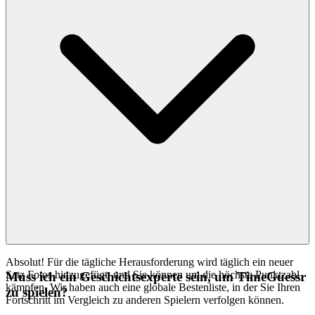
präsentieren
, weil wir glauben, dass es ein
timeguessr
außergewöhnliches Spiel ist, das Ihre Zeit wert ist. Das ist unser
kuratorisches Versprechen: weniger Lärm, mehr Qualität, die Sie
verdienen.
Absolut! Für die tägliche Herausforderung wird täglich ein neuer
Satz Fotos hinzugefügt, und Sie können um die höchste Punktzahl
Muss ich ein Geschichtsexperte sein, um TimeGuessr
kämpfen. Wir haben auch eine globale Bestenliste, in der Sie Ihren
zu spielen?
Fortschritt im Vergleich zu anderen Spielern verfolgen können.