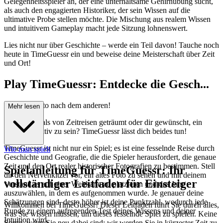
Gelegenheitsspieler an, der eine unterhaltsame Gehirnübung sucht,
als auch den engagierten Historiker, der sein Wissen auf die
ultimative Probe stellen möchte. Die Mischung aus realem Wissen
und intuitivem Gameplay macht jede Sitzung lohnenswert.
Lies nicht nur über Geschichte – werde ein Teil davon! Tauche noch
heute in TimeGuessr ein und beweise deine Meisterschaft über Zeit
und Ort!
Play TimeGuessr: Entdecke die Gesch...
ichte, ein Foto nach dem anderen!
Mehr lesen
Hast du jemals von Zeitreisen geträumt oder dir gewünscht, ein
Meisterdetektiv zu sein? TimeGuessr lässt dich beides tun!
TimeGuessr ist nicht nur ein Spiel; es ist eine fesselnde Reise durch
Wie man spielt
Geschichte und Geografie, die die Spieler herausfordert, die genaue
Zeit und den Ort realer historischer Fotografien zu bestimmen. Stell
Spielanleitung für TimeGuessr: Ihr
dir den Nervenkitzel vor, ein altes Foto zu sehen und mit deinem
vollständiger Leitfaden für Einsteiger
Verstand es auf einer Weltkarte zu platzieren und das Jahr
auszuwählen, in dem es aufgenommen wurde. Je genauer deine
Schätzungen sind, desto höher ist deine Punktzahl, wodurch jede
Willkommen bei TimeGuessr! Dieser Leitfaden führt Sie durch alles,
Runde zu einem aufregenden Test deines Wissens und deiner
was Sie wissen müssen, um dieses fesselnde Spiel zu spielen. Keine
Intuition wird.
Sorge, wenn Sie neu dabei sind; wir werden Sie in kürzester Zeit zu