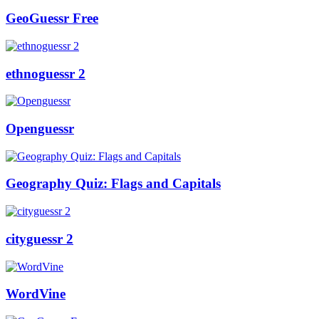
GeoGuessr Free
ethnoguessr 2
Openguessr
Geography Quiz: Flags and Capitals
cityguessr 2
WordVine