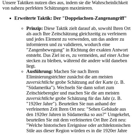
Unsere Taktiken nutzen dies aus, indem sie die Wahrscheinlichkeit
von nahezu perfekten Schätzungen maximieren.
Erweiterte Taktik: Der "Doppelachsen-Zangenangriff"
Prinzip:
Diese Taktik zielt darauf ab, sowohl Ihren Ort
als auch Ihre Zeitschätzung gleichzeitig zu verfeinern
und jedes Element zu verwenden, um das andere zu
informieren und zu validieren, wodurch eine
"Zangenbewegung" in Richtung der exakten Antwort
entsteht. Das Ziel ist es, zu vermeiden, auf einer Achse
stecken zu bleiben, während die andere wild daneben
liegt.
Ausführung:
Machen Sie nach Ihrem
Eliminierungstrichter zunächst die am meisten
zuversichtliche
grobe Schätzung auf der Karte (z. B.
"Südamerika"). Wechseln Sie dann sofort zum
Zeitschieberegler und machen Sie die am meisten
zuversichtliche
grobe Schätzung für das Jahr (z. B.
"1920er Jahre"). Beurteilen Sie nun anhand der
verfeinerten Zeit Ihren Ort neu: "Sehen Gebäude aus
den 1920er Jahren in Südamerika so aus?" Umgekehrt,
beurteilen Sie mit dem verfeinerten Ort Ihre Zeit neu:
"Welche historischen Ereignisse oder architektonischen
Stile aus dieser Region würden es in die 1920er Jahre