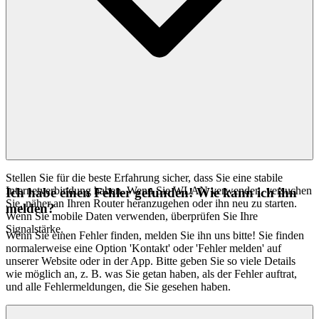
Stellen Sie für die beste Erfahrung sicher, dass Sie eine stabile
Internetverbindung haben. Wenn Sie WLAN verwenden, versuchen
Ich habe einen Fehler gefunden! Wie kann ich ihn
Sie, näher an Ihren Router heranzugehen oder ihn neu zu starten.
melden?
Wenn Sie mobile Daten verwenden, überprüfen Sie Ihre
Signalstärke.
Wenn Sie einen Fehler finden, melden Sie ihn uns bitte! Sie finden
normalerweise eine Option 'Kontakt' oder 'Fehler melden' auf
unserer Website oder in der App. Bitte geben Sie so viele Details
wie möglich an, z. B. was Sie getan haben, als der Fehler auftrat,
und alle Fehlermeldungen, die Sie gesehen haben.