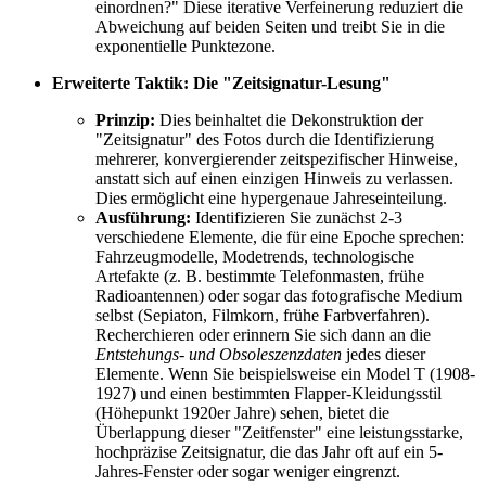
einordnen?" Diese iterative Verfeinerung reduziert die
Abweichung auf beiden Seiten und treibt Sie in die
exponentielle Punktezone.
Erweiterte Taktik: Die "Zeitsignatur-Lesung"
Prinzip:
Dies beinhaltet die Dekonstruktion der
"Zeitsignatur" des Fotos durch die Identifizierung
mehrerer, konvergierender zeitspezifischer Hinweise,
anstatt sich auf einen einzigen Hinweis zu verlassen.
Dies ermöglicht eine hypergenaue Jahreseinteilung.
Ausführung:
Identifizieren Sie zunächst 2-3
verschiedene Elemente, die für eine Epoche sprechen:
Fahrzeugmodelle, Modetrends, technologische
Artefakte (z. B. bestimmte Telefonmasten, frühe
Radioantennen) oder sogar das fotografische Medium
selbst (Sepiaton, Filmkorn, frühe Farbverfahren).
Recherchieren oder erinnern Sie sich dann an die
Entstehungs- und Obsoleszenzdaten
jedes dieser
Elemente. Wenn Sie beispielsweise ein Model T (1908-
1927) und einen bestimmten Flapper-Kleidungsstil
(Höhepunkt 1920er Jahre) sehen, bietet die
Überlappung dieser "Zeitfenster" eine leistungsstarke,
hochpräzise Zeitsignatur, die das Jahr oft auf ein 5-
Jahres-Fenster oder sogar weniger eingrenzt.