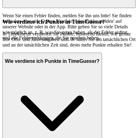
Wenn Sie einen Fehler finden, melden Sie ihn uns bitte! Sie finden
normalerweise eine Option 'Kontakt' oder 'Fehler melden' auf
Wie verdiene ich Punkte in TimeGuessr?
unserer Website oder in der App. Bitte geben Sie so viele Details
wie möglich an, z. B. was Sie getan haben, als der Fehler auftrat,
In TimeGuessr verdienen Sie Punkte, basierend darauf, wie genau
und alle Fehlermeldungen, die Sie gesehen haben.
Ihre Orts- und Jahresangaben sind. Je näher Sie am tatsächlichen Ort
und an der tatsächlichen Zeit sind, desto mehr Punkte erhalten Sie!
Wie verdiene ich Punkte in TimeGuessr?