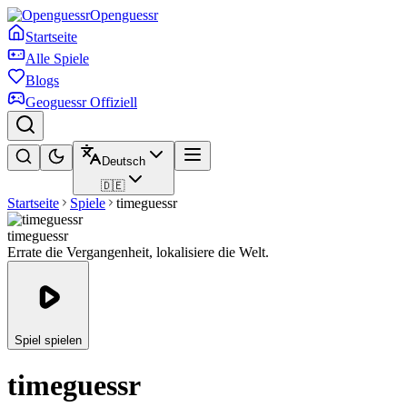
Openguessr
Startseite
Alle Spiele
Blogs
Geoguessr Offiziell
Deutsch
🇩🇪
Startseite
Spiele
timeguessr
timeguessr
Errate die Vergangenheit, lokalisiere die Welt.
Spiel spielen
timeguessr