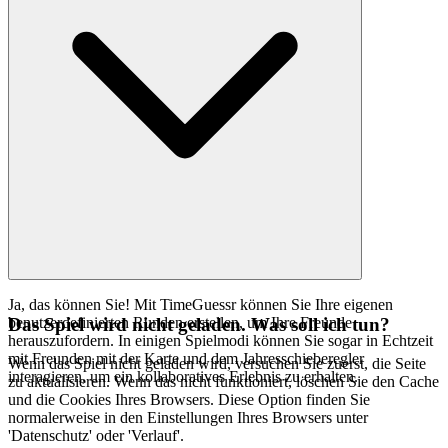
Ja, das können Sie! Mit TimeGuessr können Sie Ihre eigenen
benutzerdefinierten Runden erstellen, um Ihre Freunde
Das Spiel wird nicht geladen. Was soll ich tun?
herauszufordern. In einigen Spielmodi können Sie sogar in Echtzeit
mit Freunden mit der Karte und dem Jahresschieberegler
Wenn das Spiel nicht geladen wird, versuchen Sie zuerst, die Seite
interagieren, um ein kollaboratives Erlebnis zu erhalten.
zu aktualisieren. Wenn das nicht funktioniert, löschen Sie den Cache
und die Cookies Ihres Browsers. Diese Option finden Sie
normalerweise in den Einstellungen Ihres Browsers unter
'Datenschutz' oder 'Verlauf'.