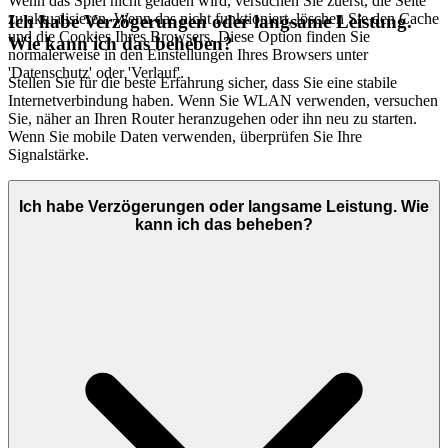
Wenn das Spiel nicht geladen wird, versuchen Sie zuerst, die Seite
zu aktualisieren. Wenn das nicht funktioniert, löschen Sie den Cache
Ich habe Verzögerungen oder langsame Leistung.
und die Cookies Ihres Browsers. Diese Option finden Sie
Wie kann ich das beheben?
normalerweise in den Einstellungen Ihres Browsers unter
'Datenschutz' oder 'Verlauf'.
Stellen Sie für die beste Erfahrung sicher, dass Sie eine stabile
Internetverbindung haben. Wenn Sie WLAN verwenden, versuchen
Sie, näher an Ihren Router heranzugehen oder ihn neu zu starten.
Wenn Sie mobile Daten verwenden, überprüfen Sie Ihre
Signalstärke.
Ich habe Verzögerungen oder langsame Leistung. Wie
kann ich das beheben?