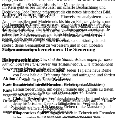
einem Profi im Schätzen historischer Momente machen.
Im Kern geht es bei TimeGuessr um scharfe Beobachtung und
Deduktion. Jede Runde präsentiert dir ein neues historisches Bild.
1. Ihre Mission: Das Ziel
Deine Aufgabe ist es, die visuellen Hinweise zu analysieren – von
Architekturstilen und Modetrends bis hin zu Fahrzeugdesigns und
Ihr Hauptziel in TimeGuessr ist es, sowohl den
Ort
als auch das
sogar subtilen Umgebungsdetails – dann eine Markierung auf der
Jahr
der Aufnahme eines historischen Fotos genau zu erraten. Je
Weltkarte zu setzen, um den Ort zu kennzeichnen, und einen
näher Ihre Schätzungen an der tatsächlichen Zeit und dem Ort
Schieberegler zu verwenden, um das Jahr auszuwählen. Der
liegen, desto mehr Punkte erhalten Sie.
Gameplay-Loop ist unglaublich fesselnd, da du ständig danach
strebst, deine Genauigkeit zu verbessern und in den globalen
2. Kommando übernehmen: Die Steuerung
Rängen aufzusteigen.
Haftungsausschluss:
Dies sind die Standardsteuerungen für diese
Hauptmerkmale:
Art von Spiel im PC-Browser mit Tastatur/Maus. Die tatsächlichen
Steuerungen können leicht abweichen.
Tägliche Herausforderungen:
Jeden Tag eine neue Reihe
von Fotos hält die Erfahrung frisch und aufregend und fördert
Aktion / Zweck
Taste(n) / Geste
einen Sinn für globalen Wettbewerb.
Benutzerdefinierte Runden:
Erstelle personalisierte
Karte verschieben
Klicken und Ziehen (linke Maustaste)
Herausforderungen, um deine Freunde und Familie zu testen,
Karte
Scrollrad (Maus) oder +/- Tasten
was es perfekt für Spieleabende macht.
vergrößern/verkleinern
Globale Bestenliste:
Verfolge deinen Fortschritt und sieh, wie
Ortsmarkierung setzen
Einzelklick (linke Maustaste) auf der Karte
deine historischen Detektivfähigkeiten im Vergleich zu
Jahr-Schieberegler
Klicken und Ziehen (linke Maustaste) auf
Spielern weltweit abschneiden.
anpassen
dem Schieberegler
Kooperatives Spiel:
Engagiere dich in Echtzeit mit Freunden
"Absenden"-Schaltfläche (auf dem
in bestimmten Spielmodi und arbeite zusammen, um die