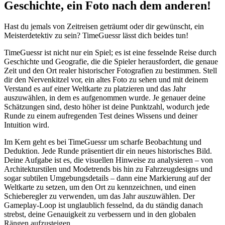
Geschichte, ein Foto nach dem anderen!
Hast du jemals von Zeitreisen geträumt oder dir gewünscht, ein
Meisterdetektiv zu sein? TimeGuessr lässt dich beides tun!
TimeGuessr ist nicht nur ein Spiel; es ist eine fesselnde Reise durch
Geschichte und Geografie, die die Spieler herausfordert, die genaue
Zeit und den Ort realer historischer Fotografien zu bestimmen. Stell
dir den Nervenkitzel vor, ein altes Foto zu sehen und mit deinem
Verstand es auf einer Weltkarte zu platzieren und das Jahr
auszuwählen, in dem es aufgenommen wurde. Je genauer deine
Schätzungen sind, desto höher ist deine Punktzahl, wodurch jede
Runde zu einem aufregenden Test deines Wissens und deiner
Intuition wird.
Im Kern geht es bei TimeGuessr um scharfe Beobachtung und
Deduktion. Jede Runde präsentiert dir ein neues historisches Bild.
Deine Aufgabe ist es, die visuellen Hinweise zu analysieren – von
Architekturstilen und Modetrends bis hin zu Fahrzeugdesigns und
sogar subtilen Umgebungsdetails – dann eine Markierung auf der
Weltkarte zu setzen, um den Ort zu kennzeichnen, und einen
Schieberegler zu verwenden, um das Jahr auszuwählen. Der
Gameplay-Loop ist unglaublich fesselnd, da du ständig danach
strebst, deine Genauigkeit zu verbessern und in den globalen
Rängen aufzusteigen.