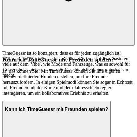
TimeGuessr ist so konzipiert, dass es für jeden zugänglich ist!
Während einige Hinweise historisches Wissen erfordern, basieren
Kann ich TimeGuessr mit Freunden spielen?
viele auf dem 'Vibe', wie Mode und Fahrzeuge, was es sowohl für
Gelegenheitsspieler als auch für Geschichtsliebhaber unterhaltsam
Ja, das können Sie! Mit TimeGuessr können Sie Ihre eigenen
macht.
benutzerdefinierten Runden erstellen, um Ihre Freunde
herauszufordern. In einigen Spielmodi können Sie sogar in Echtzeit
mit Freunden mit der Karte und dem Jahresschieberegler
interagieren, um ein kollaboratives Erlebnis zu erhalten.
Kann ich TimeGuessr mit Freunden spielen?