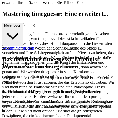
erwarten Ihre Präzision. Werden Sie Teil der Elite.
Mastering timeguessr: Eine erweitert...
e Strategieanleitung
Mehr lesen
Willkommen, angehende Champions, zur endgültigen taktischen
Aufschlüsselung von timeguessr. Dies ist kein Leitfaden für
Gelegenheitsentdecker; dies ist Ihr Blaupause, um die Bestenlisten
zu dominieren, das Wesen der Scoring-Engine des Spiels zu
Warum hier spielen?
verstehen und Ihre Schätzgenauigkeit auf ein Niveau zu heben, das
nur wenige jemals erreichen. Wenn Sie bereit sind, über die bloße
Das ultimative timeguessr-Erlebnis:
Teilnahme hinauszugehen und die Kunst der historischen und
Warum Sie hierher gehören
geografischen Deduktion wirklich zu meistern, dann achten Sie
genau auf. Wir werden timeguessr in seine Kernkomponenten
zerlegen und die Strategien enthüllen, die gute Spieler in legendäre
Wir glauben fest daran, dass Spielen eine ungetrübte Freude sein
verwandeln.
sollte, frei von den Frustrationen, die das Erlebnis so oft trüben. Wir
sind nicht nur eine Plattform; wir sind eine Philosophie. Unser
1. Die Grundlage: Drei goldene Gewohnheiten
unerschütterliches Engagement gilt der sorgfältigen Beseitigung
jeder erdenklichen Barriere zwischen Ihnen und dem puren,
ungetrübten Spaß. Wir kümmern uns um die gesamte Reibung,
Bevor wir uns in erweiterte Manöver stürzen, gibt es unabdingbare
damit Sie sich ganz auf den Nervenkitzel des Spiels konzentrieren
Gewohnheiten, die das Fundament jedes Elite-timeguessr-Spielers
können.
bilden. Diese sind nicht optional; sie sind die grundlegenden
Disziplinen, die ein konsistentes hohes Punktpotential