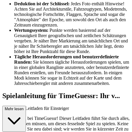
Deduktion ist der Schlüssel:
Jedes Foto enthält Hinweise!
Achten Sie auf Architekturstile, Fahrzeugtypen, Modetrends,
technologische Fortschritte, Flaggen, Sprache und sogar die
"Atmosphäre" der Epoche, um sowohl den Ort als auch den
Zeitraum einzugrenzen.
Wertungssystem:
Punkte werden basierend auf der
Genauigkeit Ihrer geografischen und zeitlichen Schätzungen
vergeben. Je näher Ihre Markierung am tatsächlichen Ort und
je näher Ihr Schieberegler am tatsächlichen Jahr liegt, desto
höher ist Ihre Punktzahl für diese Runde.
Tägliche Herausforderungen und benutzerdefinierte
Runden:
Sie können tägliche Herausforderungen spielen, um
in einer globalen Rangliste anzutreten, oder benutzerdefinierte
Runden erstellen, um Freunde herauszufordern. In einigen
Modi können Sie sogar in Echtzeit auf der Karte und dem
Jahresschieberegler mit anderen zusammenarbeiten.
Spielanleitung für TimeGuessr: Ihr v...
ollständiger Leitfaden für Einsteiger
Mehr lesen
Willkommen bei TimeGuessr! Dieser Leitfaden führt Sie durch alles,
was Sie wissen müssen, um dieses fesselnde Spiel zu spielen. Keine
Sorge, wenn Sie neu dabei sind; wir werden Sie in kürzester Zeit zu