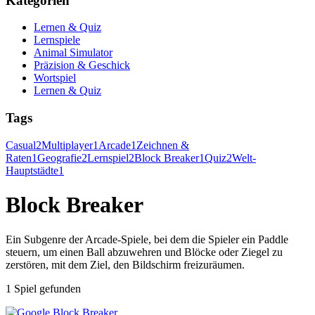
Kategorien
Lernen & Quiz
Lernspiele
Animal Simulator
Präzision & Geschick
Wortspiel
Lernen & Quiz
Tags
Casual
2
Multiplayer
1
Arcade
1
Zeichnen &
Raten
1
Geografie
2
Lernspiel
2
Block Breaker
1
Quiz
2
Welt-
Hauptstädte
1
Block Breaker
Ein Subgenre der Arcade-Spiele, bei dem die Spieler ein Paddle
steuern, um einen Ball abzuwehren und Blöcke oder Ziegel zu
zerstören, mit dem Ziel, den Bildschirm freizuräumen.
1 Spiel gefunden