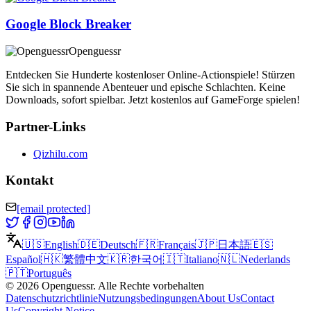
Google Block Breaker
Openguessr
Entdecken Sie Hunderte kostenloser Online-Actionspiele! Stürzen
Sie sich in spannende Abenteuer und epische Schlachten. Keine
Downloads, sofort spielbar. Jetzt kostenlos auf GameForge spielen!
Partner-Links
Qizhilu.com
Kontakt
[email protected]
🇺🇸
English
🇩🇪
Deutsch
🇫🇷
Français
🇯🇵
日本語
🇪🇸
Español
🇭🇰
繁體中文
🇰🇷
한국어
🇮🇹
Italiano
🇳🇱
Nederlands
🇵🇹
Português
©
2026
Openguessr
.
Alle Rechte vorbehalten
Datenschutzrichtlinie
Nutzungsbedingungen
About Us
Contact
Us
Copyright Notice