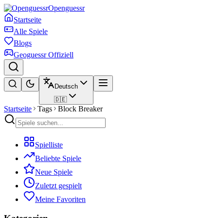
Openguessr
Startseite
Alle Spiele
Blogs
Geoguessr Offiziell
Deutsch
🇩🇪
Startseite
Tags
Block Breaker
Spielliste
Beliebte Spiele
Neue Spiele
Zuletzt gespielt
Meine Favoriten