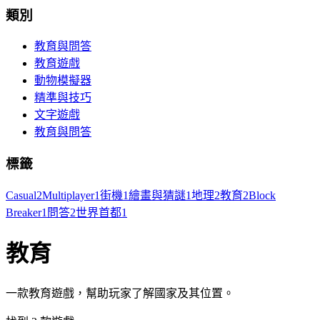
類別
教育與問答
教育遊戲
動物模擬器
精準與技巧
文字遊戲
教育與問答
標籤
Casual
2
Multiplayer
1
街機
1
繪畫與猜謎
1
地理
2
教育
2
Block
Breaker
1
問答
2
世界首都
1
教育
一款教育遊戲，幫助玩家了解國家及其位置。