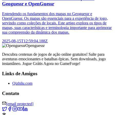
Geoguessr e OpenGuessr
Entendendo os fundamentos dos mapas no Geoguessr e
OpenGuessr. Os mapas são essenciais para a experiência de jogo,
servindo como coleções de locais. Este artigo explora os tipos de
mapas, suas características e terminologia importante para aprimorar
sua compreensão da dinâmica dos mapas.
2025-08-15T12:59:04.188Z
Openguessr
Descubra centenas de jogos de ação online gratuitos! Salte para
aventuras emocionantes e batalhas épicas. Sem downloads, jogo
instantâneo. Jogue Grátis Agora no GameForge!
Links de Amigos
Qizhilu.com
Contato
[email protected]