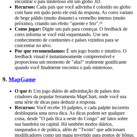
encontrar o país misterioso em um globo 3D.
Recursos:
Cada país que você adivinha é colorido no globo
com base em quão perto ele está da resposta. As cores variam
de bege pálido (muito distante) a vermelho intenso (muito
próximo), criando um efeito "quente e frio".¹³
Como jogar:
Digite um país para começar. O feedback de
cores informa se você está esquentando. Use seu
conhecimento de continentes e países vizinhos para se
concentrar no alvo.
Por que recomendamos:
É um jogo bonito e intuitivo. O
feedback visual é instantaneamente compreensível e
proporciona um momento de "aha!" realmente gratificante
quando você finalmente encontra o país misterioso.
9.
MapGame
O que é:
Um jogo diário de adivinhação de países dos
criadores da popular ferramenta MapChart, onde você usa
uma série de dicas para deduzir a resposta.
Recursos:
Você recebe 10 palpites, e cada palpite incorreto
desbloqueia uma nova dica. As dicas podem ser qualquer
coisa, desde "O país fica a oeste do Congo" até fatos sobre
sua bandeira ou capital. Há também modos diários,
ranqueados e de prática, além de "Twists" que adicionam
modificadores como um mapa invertido para pontos de bônus.