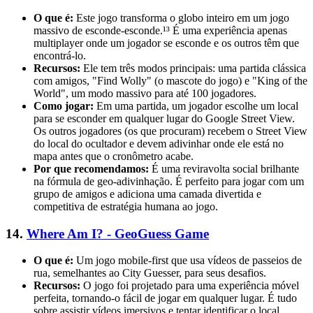
O que é:
Este jogo transforma o globo inteiro em um jogo
massivo de esconde-esconde.¹³ É uma experiência apenas
multiplayer onde um jogador se esconde e os outros têm que
encontrá-lo.
Recursos:
Ele tem três modos principais: uma partida clássica
com amigos, "Find Wolly" (o mascote do jogo) e "King of the
World", um modo massivo para até 100 jogadores.
Como jogar:
Em uma partida, um jogador escolhe um local
para se esconder em qualquer lugar do Google Street View.
Os outros jogadores (os que procuram) recebem o Street View
do local do ocultador e devem adivinhar onde ele está no
mapa antes que o cronômetro acabe.
Por que recomendamos:
É uma reviravolta social brilhante
na fórmula de geo-adivinhação. É perfeito para jogar com um
grupo de amigos e adiciona uma camada divertida e
competitiva de estratégia humana ao jogo.
14.
Where Am I? - GeoGuess Game
O que é:
Um jogo mobile-first que usa vídeos de passeios de
rua, semelhantes ao City Guesser, para seus desafios.
Recursos:
O jogo foi projetado para uma experiência móvel
perfeita, tornando-o fácil de jogar em qualquer lugar. É tudo
sobre assistir vídeos imersivos e tentar identificar o local.