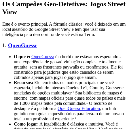
Os Campeões Geo-Detetives: Jogos Street
View
Este é o evento principal. A fórmula clássica: você é deixado em um
local aleatório do Google Street View e tem que usar sua
inteligência para descobrir onde você está na Terra.
1.
OpenGuessr
O que é:
OpenGuessr
é o herói que estávamos esperando -
uma experiência de geo-adivinhação completa e totalmente
gratuita, sem as frustrantes paywalls ou cronômetros. Ele foi
construído para jogadores que estão cansados de serem
cobrados apenas para jogar o jogo que amam.
Recursos:
Ele tem todos os modos principais que você
esperaria, incluindo intensos Duelos 1v1, Country Guesser e
toneladas de opções multiplayer.¹ Sua biblioteca de mapas é
enorme, com mapas oficiais para quase todos os países e mais
de 1.000 mapas feitos pela comunidade.¹ O recurso de
destaque é a plataforma
OpenGuessr Education
, um hub
gratuito com guias e questionários para levá-lo de um novato
total a um profissional experiente.²
Como jogar:
A jogabilidade é clássica e intuitiva. Você é