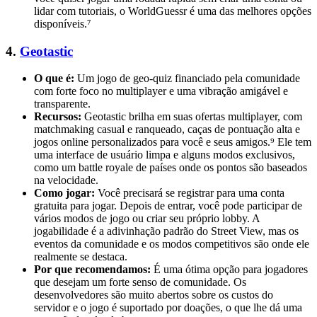
lidar com tutoriais, o WorldGuessr é uma das melhores opções
disponíveis.⁷
4.
Geotastic
O que é:
Um jogo de geo-quiz financiado pela comunidade
com forte foco no multiplayer e uma vibração amigável e
transparente.
Recursos:
Geotastic brilha em suas ofertas multiplayer, com
matchmaking casual e ranqueado, caças de pontuação alta e
jogos online personalizados para você e seus amigos.⁹ Ele tem
uma interface de usuário limpa e alguns modos exclusivos,
como um battle royale de países onde os pontos são baseados
na velocidade.
Como jogar:
Você precisará se registrar para uma conta
gratuita para jogar. Depois de entrar, você pode participar de
vários modos de jogo ou criar seu próprio lobby. A
jogabilidade é a adivinhação padrão do Street View, mas os
eventos da comunidade e os modos competitivos são onde ele
realmente se destaca.
Por que recomendamos:
É uma ótima opção para jogadores
que desejam um forte senso de comunidade. Os
desenvolvedores são muito abertos sobre os custos do
servidor e o jogo é suportado por doações, o que lhe dá uma