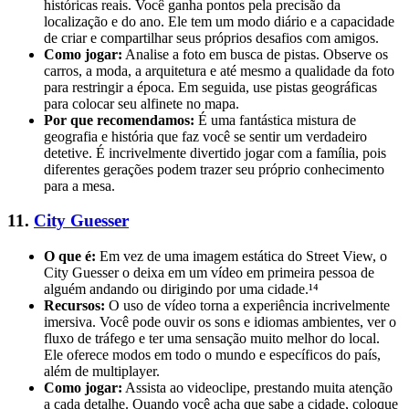
históricas reais. Você ganha pontos pela precisão da
localização e do ano. Ele tem um modo diário e a capacidade
de criar e compartilhar seus próprios desafios com amigos.
Como jogar:
Analise a foto em busca de pistas. Observe os
carros, a moda, a arquitetura e até mesmo a qualidade da foto
para restringir a época. Em seguida, use pistas geográficas
para colocar seu alfinete no mapa.
Por que recomendamos:
É uma fantástica mistura de
geografia e história que faz você se sentir um verdadeiro
detetive. É incrivelmente divertido jogar com a família, pois
diferentes gerações podem trazer seu próprio conhecimento
para a mesa.
11.
City Guesser
O que é:
Em vez de uma imagem estática do Street View, o
City Guesser o deixa em um vídeo em primeira pessoa de
alguém andando ou dirigindo por uma cidade.¹⁴
Recursos:
O uso de vídeo torna a experiência incrivelmente
imersiva. Você pode ouvir os sons e idiomas ambientes, ver o
fluxo de tráfego e ter uma sensação muito melhor do local.
Ele oferece modos em todo o mundo e específicos do país,
além de multiplayer.
Como jogar:
Assista ao videoclipe, prestando muita atenção
a cada detalhe. Quando você acha que sabe a cidade, coloque