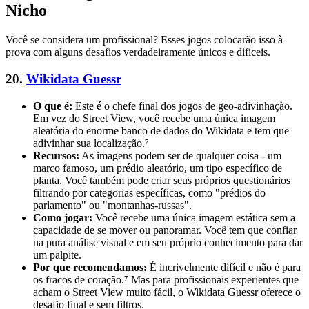
Nicho
Você se considera um profissional? Esses jogos colocarão isso à
prova com alguns desafios verdadeiramente únicos e difíceis.
20.
Wikidata Guessr
O que é:
Este é o chefe final dos jogos de geo-adivinhação.
Em vez do Street View, você recebe uma única imagem
aleatória do enorme banco de dados do Wikidata e tem que
adivinhar sua localização.⁷
Recursos:
As imagens podem ser de qualquer coisa - um
marco famoso, um prédio aleatório, um tipo específico de
planta. Você também pode criar seus próprios questionários
filtrando por categorias específicas, como "prédios do
parlamento" ou "montanhas-russas".
Como jogar:
Você recebe uma única imagem estática sem a
capacidade de se mover ou panoramar. Você tem que confiar
na pura análise visual e em seu próprio conhecimento para dar
um palpite.
Por que recomendamos:
É incrivelmente difícil e não é para
os fracos de coração.⁷ Mas para profissionais experientes que
acham o Street View muito fácil, o Wikidata Guessr oferece o
desafio final e sem filtros.