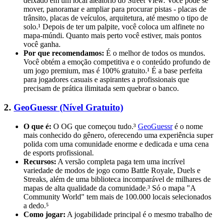
deixado em um local aleatório do Street View. Você pode se
mover, panoramar e ampliar para procurar pistas - placas de
trânsito, placas de veículos, arquitetura, até mesmo o tipo de
solo.¹ Depois de ter um palpite, você coloca um alfinete no
mapa-múndi. Quanto mais perto você estiver, mais pontos
você ganha.
Por que recomendamos:
É o melhor de todos os mundos.
Você obtém a emoção competitiva e o conteúdo profundo de
um jogo premium, mas é 100% gratuito.¹ É a base perfeita
para jogadores casuais e aspirantes a profissionais que
precisam de prática ilimitada sem quebrar o banco.
2.
GeoGuessr (Nível Gratuito)
O que é:
O OG que começou tudo.³
GeoGuessr
é o nome
mais conhecido do gênero, oferecendo uma experiência super
polida com uma comunidade enorme e dedicada e uma cena
de esports profissional.
Recursos:
A versão completa paga tem uma incrível
variedade de modos de jogo como Battle Royale, Duels e
Streaks, além de uma biblioteca incomparável de milhares de
mapas de alta qualidade da comunidade.³ Só o mapa "A
Community World" tem mais de 100.000 locais selecionados
a dedo.⁵
Como jogar:
A jogabilidade principal é o mesmo trabalho de