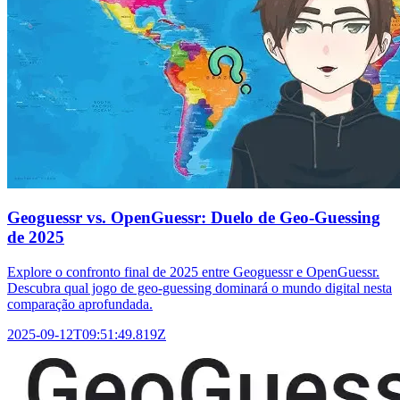
Geoguessr vs. OpenGuessr: Duelo de Geo-Guessing
de 2025
Explore o confronto final de 2025 entre Geoguessr e OpenGuessr.
Descubra qual jogo de geo-guessing dominará o mundo digital nesta
comparação aprofundada.
2025-09-12T09:51:49.819Z