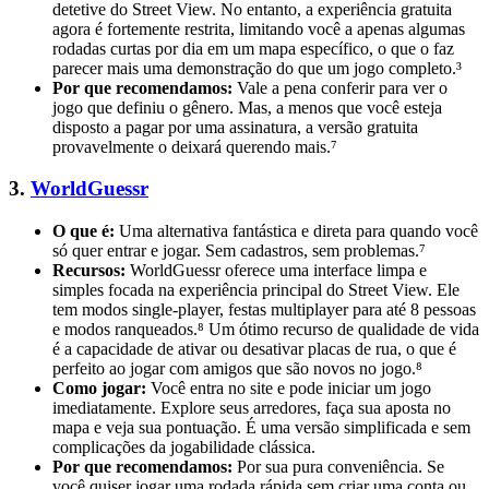
detetive do Street View. No entanto, a experiência gratuita
agora é fortemente restrita, limitando você a apenas algumas
rodadas curtas por dia em um mapa específico, o que o faz
parecer mais uma demonstração do que um jogo completo.³
Por que recomendamos:
Vale a pena conferir para ver o
jogo que definiu o gênero. Mas, a menos que você esteja
disposto a pagar por uma assinatura, a versão gratuita
provavelmente o deixará querendo mais.⁷
3.
WorldGuessr
O que é:
Uma alternativa fantástica e direta para quando você
só quer entrar e jogar. Sem cadastros, sem problemas.⁷
Recursos:
WorldGuessr oferece uma interface limpa e
simples focada na experiência principal do Street View. Ele
tem modos single-player, festas multiplayer para até 8 pessoas
e modos ranqueados.⁸ Um ótimo recurso de qualidade de vida
é a capacidade de ativar ou desativar placas de rua, o que é
perfeito ao jogar com amigos que são novos no jogo.⁸
Como jogar:
Você entra no site e pode iniciar um jogo
imediatamente. Explore seus arredores, faça sua aposta no
mapa e veja sua pontuação. É uma versão simplificada e sem
complicações da jogabilidade clássica.
Por que recomendamos:
Por sua pura conveniência. Se
você quiser jogar uma rodada rápida sem criar uma conta ou