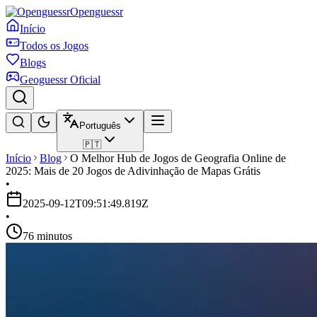
Openguessr
Início
Todos os Jogos
Blogs
Geoguessr Oficial
Português
🇵🇹
Início
Blog
O Melhor Hub de Jogos de Geografia Online de
2025: Mais de 20 Jogos de Adivinhação de Mapas Grátis
•
2025-09-12T09:51:49.819Z
•
76 minutos