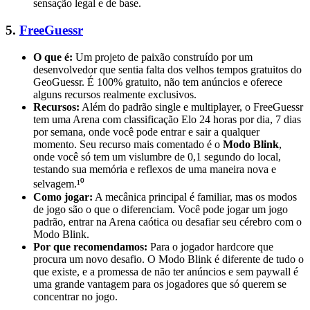
sensação legal e de base.
5.
FreeGuessr
O que é:
Um projeto de paixão construído por um
desenvolvedor que sentia falta dos velhos tempos gratuitos do
GeoGuessr. É 100% gratuito, não tem anúncios e oferece
alguns recursos realmente exclusivos.
Recursos:
Além do padrão single e multiplayer, o FreeGuessr
tem uma Arena com classificação Elo 24 horas por dia, 7 dias
por semana, onde você pode entrar e sair a qualquer
momento. Seu recurso mais comentado é o
Modo Blink
,
onde você só tem um vislumbre de 0,1 segundo do local,
testando sua memória e reflexos de uma maneira nova e
selvagem.¹⁰
Como jogar:
A mecânica principal é familiar, mas os modos
de jogo são o que o diferenciam. Você pode jogar um jogo
padrão, entrar na Arena caótica ou desafiar seu cérebro com o
Modo Blink.
Por que recomendamos:
Para o jogador hardcore que
procura um novo desafio. O Modo Blink é diferente de tudo o
que existe, e a promessa de não ter anúncios e sem paywall é
uma grande vantagem para os jogadores que só querem se
concentrar no jogo.