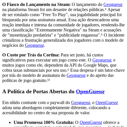
O Fiasco do Lançamento na Steam:
O lançamento do
Geoguessr
na plataforma Steam foi um desastre de relações públicas.⁶ Apesar
de ser rotulado como "Free To Play", sua jogabilidade principal foi
bloqueada por uma assinatura anual. Essa ação desencadeou uma
reação imediata e intensa da comunidade de jogadores, rendendo-lhe
uma classificação "Extremamente Negativa" na Steam e acusações
de "monetização predatória" e "publicidade enganosa".⁶ O incidente
cristalizou a frustração generalizada dos jogadores com o modelo de
negócios do
Geoguessr
.
O Custo por Trás da Cortina:
Para ser justo, há custos
significativos para executar um jogo como este. O
Geoguessr
, e
muitos jogos como ele, dependem da API do Google Maps, que
cobra taxas substanciais por seu uso.⁶ Essa despesa é um fator-chave
por trás do modelo de assinatura do
Geoguessr
e do aperto das
políticas de jogo gratuito.¹¹
A Política de Portas Abertas do
OpenGuessr
Em nítido contraste com o paywall do
Geoguessr
, o
OpenGuessr
adota uma abordagem completamente diferente, colocando a
acessibilidade no centro de sua proposta de valor.
Uma Promessa 100% Gratuita:
O
OpenGuessr
oferece a