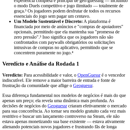
experiência completa e principal de geo-guessing — incluindo
o modo Duels competitivo e jogo ilimitado — totalmente de
graça.³ Os jogadores podem desfrutar de todos os recursos
essenciais do jogo sem pagar um centavo.
Um Modelo Sustentável e Discreto:
A plataforma é
financiada por meio de anúncios e "compras de apoiadores"
opcionais, permitindo que ela mantenha sua "promessa de
zero pressão".³ Isso significa que os jogadores não são
confrontados com paywalls obrigatórios ou solicitações
intrusivas de compras no aplicativo, permitindo que se
concentrem puramente no jogo.⁴
Veredicto e Análise da Rodada 1
Veredicto:
Para acessibilidade e valor, o
OpenGuessr
é o vencedor
indiscutível. Ele remove a maior barreira de entrada e fonte de
frustração da comunidade que aflige o
Geoguessr
.
Essa diferença fundamental nos modelos de negócios é mais do que
apenas um preço; ela revela uma dinâmica mais profunda. As
decisões de negócios do
Geoguessr
criaram efetivamente o mercado
para sua concorrência. Ao tornar seu modelo gratuito cada vez mais
restritivo e buscar um lançamento controverso na Steam, ele não
estava apenas monetizando sua base existente — estava ativamente
alienando potenciais novos jogadores e frustrando fãs de longa