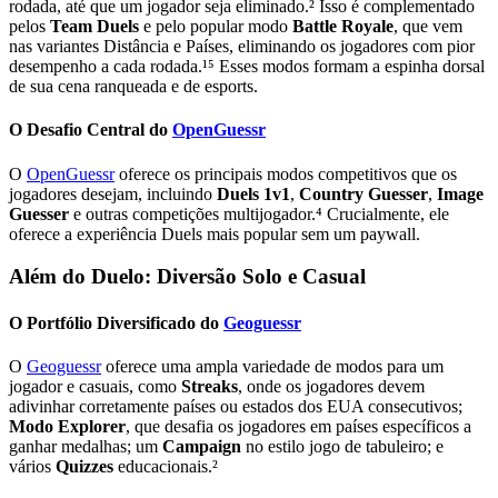
rodada, até que um jogador seja eliminado.² Isso é complementado
pelos
Team Duels
e pelo popular modo
Battle Royale
, que vem
nas variantes Distância e Países, eliminando os jogadores com pior
desempenho a cada rodada.¹⁵ Esses modos formam a espinha dorsal
de sua cena ranqueada e de esports.
O Desafio Central do
OpenGuessr
O
OpenGuessr
oferece os principais modos competitivos que os
jogadores desejam, incluindo
Duels 1v1
,
Country Guesser
,
Image
Guesser
e outras competições multijogador.⁴ Crucialmente, ele
oferece a experiência Duels mais popular sem um paywall.
Além do Duelo: Diversão Solo e Casual
O Portfólio Diversificado do
Geoguessr
O
Geoguessr
oferece uma ampla variedade de modos para um
jogador e casuais, como
Streaks
, onde os jogadores devem
adivinhar corretamente países ou estados dos EUA consecutivos;
Modo Explorer
, que desafia os jogadores em países específicos a
ganhar medalhas; um
Campaign
no estilo jogo de tabuleiro; e
vários
Quizzes
educacionais.²