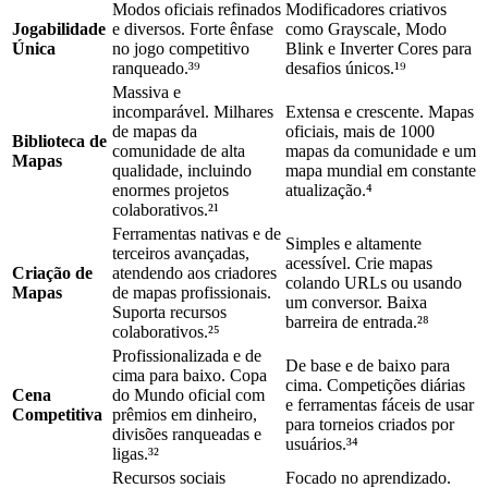
Modos oficiais refinados
Modificadores criativos
Jogabilidade
e diversos. Forte ênfase
como Grayscale, Modo
Única
no jogo competitivo
Blink e Inverter Cores para
ranqueado.³⁹
desafios únicos.¹⁹
Massiva e
incomparável. Milhares
Extensa e crescente. Mapas
de mapas da
oficiais, mais de 1000
Biblioteca de
comunidade de alta
mapas da comunidade e um
Mapas
qualidade, incluindo
mapa mundial em constante
enormes projetos
atualização.⁴
colaborativos.²¹
Ferramentas nativas e de
Simples e altamente
terceiros avançadas,
acessível. Crie mapas
Criação de
atendendo aos criadores
colando URLs ou usando
Mapas
de mapas profissionais.
um conversor. Baixa
Suporta recursos
barreira de entrada.²⁸
colaborativos.²⁵
Profissionalizada e de
De base e de baixo para
cima para baixo. Copa
cima. Competições diárias
Cena
do Mundo oficial com
e ferramentas fáceis de usar
Competitiva
prêmios em dinheiro,
para torneios criados por
divisões ranqueadas e
usuários.³⁴
ligas.³²
Recursos sociais
Focado no aprendizado.