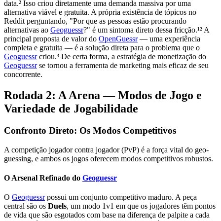
data.² Isso criou diretamente uma demanda massiva por uma
alternativa viável e gratuita. A própria existência de tópicos no
Reddit perguntando, "Por que as pessoas estão procurando
alternativas ao
Geoguessr
?" é um sintoma direto dessa fricção.¹² A
principal proposta de valor do
OpenGuessr
— uma experiência
completa e gratuita — é a solução direta para o problema que o
Geoguessr
criou.³ De certa forma, a estratégia de monetização do
Geoguessr
se tornou a ferramenta de marketing mais eficaz de seu
concorrente.
Rodada 2: A Arena — Modos de Jogo e
Variedade de Jogabilidade
Confronto Direto: Os Modos Competitivos
A competição jogador contra jogador (PvP) é a força vital do geo-
guessing, e ambos os jogos oferecem modos competitivos robustos.
O Arsenal Refinado do
Geoguessr
O
Geoguessr
possui um conjunto competitivo maduro. A peça
central são os
Duels
, um modo 1v1 em que os jogadores têm pontos
de vida que são esgotados com base na diferença de palpite a cada