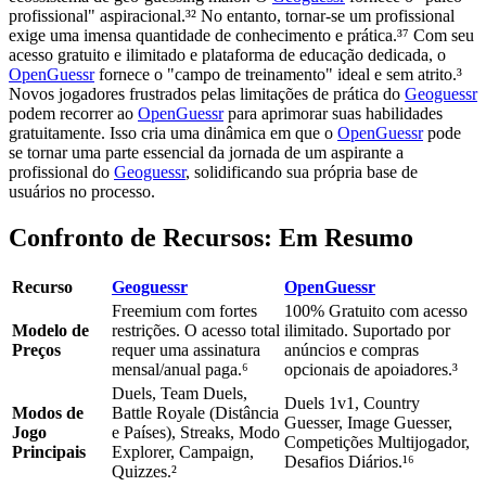
profissional" aspiracional.³² No entanto, tornar-se um profissional
exige uma imensa quantidade de conhecimento e prática.³⁷ Com seu
acesso gratuito e ilimitado e plataforma de educação dedicada, o
OpenGuessr
fornece o "campo de treinamento" ideal e sem atrito.³
Novos jogadores frustrados pelas limitações de prática do
Geoguessr
podem recorrer ao
OpenGuessr
para aprimorar suas habilidades
gratuitamente. Isso cria uma dinâmica em que o
OpenGuessr
pode
se tornar uma parte essencial da jornada de um aspirante a
profissional do
Geoguessr
, solidificando sua própria base de
usuários no processo.
Confronto de Recursos: Em Resumo
Recurso
Geoguessr
OpenGuessr
Freemium com fortes
100% Gratuito com acesso
Modelo de
restrições. O acesso total
ilimitado. Suportado por
Preços
requer uma assinatura
anúncios e compras
mensal/anual paga.⁶
opcionais de apoiadores.³
Duels, Team Duels,
Duels 1v1, Country
Modos de
Battle Royale (Distância
Guesser, Image Guesser,
Jogo
e Países), Streaks, Modo
Competições Multijogador,
Principais
Explorer, Campaign,
Desafios Diários.¹⁶
Quizzes.²