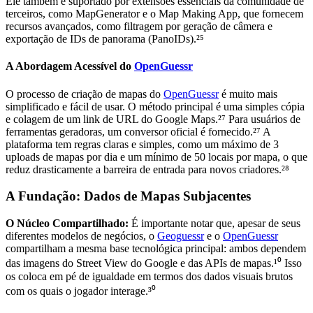
Ele também é suportado por extensões essenciais da comunidade de
terceiros, como MapGenerator e o Map Making App, que fornecem
recursos avançados, como filtragem por geração de câmera e
exportação de IDs de panorama (PanoIDs).²⁵
A Abordagem Acessível do
OpenGuessr
O processo de criação de mapas do
OpenGuessr
é muito mais
simplificado e fácil de usar. O método principal é uma simples cópia
e colagem de um link de URL do Google Maps.²⁷ Para usuários de
ferramentas geradoras, um conversor oficial é fornecido.²⁷ A
plataforma tem regras claras e simples, como um máximo de 3
uploads de mapas por dia e um mínimo de 50 locais por mapa, o que
reduz drasticamente a barreira de entrada para novos criadores.²⁸
A Fundação: Dados de Mapas Subjacentes
O Núcleo Compartilhado:
É importante notar que, apesar de seus
diferentes modelos de negócios, o
Geoguessr
e o
OpenGuessr
compartilham a mesma base tecnológica principal: ambos dependem
das imagens do Street View do Google e das APIs de mapas.¹⁰ Isso
os coloca em pé de igualdade em termos dos dados visuais brutos
com os quais o jogador interage.³⁰