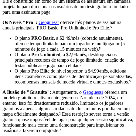
Ele é construído em torno de um sistema de assinatura em camadas,
projetado para direcionar os usuários de um teste gratuito limitado
para uma assinatura paga.
Os Níveis "Pro":
Geoguessr
oferece três planos de assinatura
anuais principais: PRO Basic, Pro Unlimited e Pro Elite.⁵
O plano
PRO Basic
, a $2,49/mês (cobrado anualmente),
oferece tempo limitado para um jogador e multijogador (5
minutos de jogo a cada 15 minutos na web).⁵
O plano
Pro Unlimited
, a $2,99/mês, desbloqueia os
principais recursos de tempo de jogo ilimitado, criação de
festas públicas e jogo para celular.⁵
O plano
Pro Elite
de nível superior, a $4,99/mês, adiciona
itens cosméticos como placas de identificação personalizadas,
recompensas mensais de moeda virtual e emotes exclusivos.⁵
A Ilusão de "Gratuito":
Antigamente, o
Geoguessr
oferecia um
modelo gratuito relativamente generoso. No início de 2024, no
entanto, isso foi drasticamente reduzido, limitando os jogadores
gratuitos a apenas algumas rodadas de dois minutos por dia em um
mapa oficialmente designado.² Essa restrição severa torna a versão
gratuita quase impossível de jogar para qualquer sessão significativa,
funcionando mais como uma demonstração para impulsionar os
usuários a fazerem o upgrade.⁷