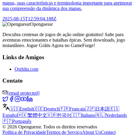
mapas, suas características e terminologia importante para aprimorar
sua compreensão da dinâmica dos mapas.
2025-08-15T12:59:04.188Z
Openguessr
Descubra centenas de jogos de ação online gratuitos! Salte para
aventuras emocionantes e batalhas épicas. Sem downloads, jogo
instantâneo. Jogue Grátis Agora no GameForge!
Links de Amigos
Qizhilu.com
Contato
[email protected]
🇺🇸
English
🇩🇪
Deutsch
🇫🇷
Français
🇯🇵
日本語
🇪🇸
Español
🇭🇰
繁體中文
🇰🇷
한국어
🇮🇹
Italiano
🇳🇱
Nederlands
🇵🇹
Português
©
2026
Openguessr
.
Todos os direitos reservados
Política de Privacidade
Termos de Serviço
About Us
Contact