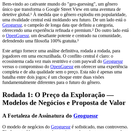
Bem-vindo ao cativante mundo do "geo-guessing", um gênero
único que transforma o Google Street View em uma aventura de
detetive global.¹ À medida que o gênero explodiu em popularidade,
uma rivalidade central está moldando seu futuro. De um lado está o
Geoguessr
, o campeão de longa data que definiu a categoria,
oferecendo uma experiência refinada e premium.² Do outro lado está
o
OpenGuessr
, um desafiante potente e centrado na comunidade,
defendendo uma filosofia 100% gratuita.³
Este artigo fornece uma análise definitiva, rodada a rodada, para
jogadores em uma encruzilhada. O conflito central é claro: o
ecossistema cada vez mais restritivo e com paywall do
Geoguessr
versus o compromisso do
OpenGuessr
em oferecer uma experiência
completa e de alta qualidade sem o preço. Esta não é apenas uma
batalha entre dois jogos; é um choque entre duas visões
fundamentalmente diferentes para o futuro do gênero.
Rodada 1: O Preço da Exploração —
Modelos de Negócios e Proposta de Valor
A Fortaleza de Assinatura do
Geoguessr
O modelo de negócios do
Geoguessr
é sofisticado, mas controverso.