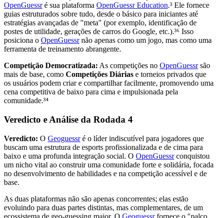
OpenGuessr
é sua plataforma
OpenGuessr Education
.³ Ele fornece
guias estruturados sobre tudo, desde o básico para iniciantes até
estratégias avançadas de "meta" (por exemplo, identificação de
postes de utilidade, gerações de carros do Google, etc.).³⁶ Isso
posiciona o
OpenGuessr
não apenas como um jogo, mas como uma
ferramenta de treinamento abrangente.
Competição Democratizada:
As competições no
OpenGuessr
são
mais de base, como
Competições Diárias
e torneios privados que
os usuários podem criar e compartilhar facilmente, promovendo uma
cena competitiva de baixo para cima e impulsionada pela
comunidade.³⁴
Veredicto e Análise da Rodada 4
Veredicto:
O
Geoguessr
é o líder indiscutível para jogadores que
buscam uma estrutura de esports profissionalizada e de cima para
baixo e uma profunda integração social. O
OpenGuessr
conquistou
um nicho vital ao construir uma comunidade forte e solidária, focada
no desenvolvimento de habilidades e na competição acessível e de
base.
As duas plataformas não são apenas concorrentes; elas estão
evoluindo para duas partes distintas, mas complementares, de um
ecossistema de geo-guessing maior. O
Geoguessr
fornece o "palco