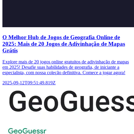
O Melhor Hub de Jogos de Geografia Online de
2025: Mais de 20 Jogos de Adivinhação de Mapas
Grátis
Explore mais de 20 jogos online gratuitos de adivinhação de mapas
em 2025! Desafie suas habilidades de geografia, de iniciante a
especialista, com nossa coleção definitiva. Comece a jogar agora!
2025-09-12T09:51:49.819Z