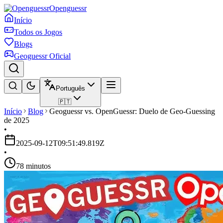
Openguessr
Início
Todos os Jogos
Blogs
Geoguessr Oficial
Português
🇵🇹
Início
Blog
Geoguessr vs. OpenGuessr: Duelo de Geo-Guessing
de 2025
•
2025-09-12T09:51:49.819Z
•
78 minutos