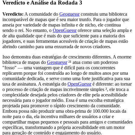
Veredicto e Análise da Rodada 3
Veredicto:
A comunidade do
Geoguessr
construiu uma biblioteca
incomparável de mapas que é seu maior trunfo. Para o jogador que
anseia por variedade de mapas infinita e de nicho, ele continua
sendo o rei. No entanto, o
OpenGuessr
oferece uma seleção ampla e
de alta qualidade que é mais do que suficiente para a maioria dos
jogadores, e suas ferramentas acessíveis de criação de mapas estão
abrindo caminho para uma enxurrada de novos criadores.
Isso demonstra duas estratégias de crescimento diferentes. A enorme
biblioteca de mapas do
Geoguessr
²¹ atua como um poderoso
"fosso" — uma vantagem que é difícil para os concorrentes
replicarem porque foi construída ao longo de muitos anos por uma
comunidade dedicada, e serve como uma forte justificativa para sua
taxa de assinatura. A estratégia do
OpenGuessr
é diferente: ao tornar
o processo de criação de mapas incrivelmente simples ², ele troca a
complexidade desejada pelos criadores de elite pela acessibilidade
necessária para o jogador médio. Essa é uma escolha estratégica
projetada para promover o rápido crescimento da comunidade.
Embora possa não produzir uma obra-prima de 100.000 locais da
noite para o dia, ela incentiva milhares de usuários a criar e
compartilhar mapas pequenos e pessoais para amigos e comunidades
específicas, transformando a própria acessibilidade em um motor
para geração de conteúdo e engajamento do usuário.