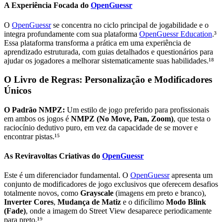
A Experiência Focada do
OpenGuessr
O
OpenGuessr
se concentra no ciclo principal de jogabilidade e o
integra profundamente com sua plataforma
OpenGuessr Education
.³
Essa plataforma transforma a prática em uma experiência de
aprendizado estruturada, com guias detalhados e questionários para
ajudar os jogadores a melhorar sistematicamente suas habilidades.¹⁸
O Livro de Regras: Personalização e Modificadores
Únicos
O Padrão NMPZ:
Um estilo de jogo preferido para profissionais
em ambos os jogos é
NMPZ (No Move, Pan, Zoom)
, que testa o
raciocínio dedutivo puro, em vez da capacidade de se mover e
encontrar pistas.¹⁵
As Reviravoltas Criativas do
OpenGuessr
Este é um diferenciador fundamental. O
OpenGuessr
apresenta um
conjunto de modificadores de jogo exclusivos que oferecem desafios
totalmente novos, como
Grayscale
(imagens em preto e branco),
Inverter Cores
,
Mudança de Matiz
e o dificílimo
Modo Blink
(Fade)
, onde a imagem do Street View desaparece periodicamente
para preto.¹⁹