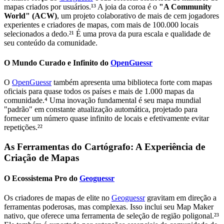
mapas criados por usuários.¹³ A joia da coroa é o
"A Community
World" (ACW)
, um projeto colaborativo de mais de cem jogadores
experientes e criadores de mapas, com mais de 100.000 locais
selecionados a dedo.²¹ É uma prova da pura escala e qualidade de
seu conteúdo da comunidade.
O Mundo Curado e Infinito do
OpenGuessr
O
OpenGuessr
também apresenta uma biblioteca forte com mapas
oficiais para quase todos os países e mais de 1.000 mapas da
comunidade.⁴ Uma inovação fundamental é seu mapa mundial
"padrão" em constante atualização automática, projetado para
fornecer um número quase infinito de locais e efetivamente evitar
repetições.²²
As Ferramentas do Cartógrafo: A Experiência de
Criação de Mapas
O Ecossistema Pro do
Geoguessr
Os criadores de mapas de elite no
Geoguessr
gravitam em direção a
ferramentas poderosas, mas complexas. Isso inclui seu Map Maker
nativo, que oferece uma ferramenta de seleção de região poligonal.²³