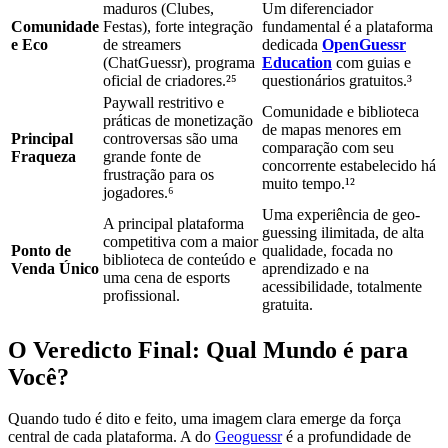
maduros (Clubes,
Um diferenciador
Comunidade
Festas), forte integração
fundamental é a plataforma
e Eco
de streamers
dedicada
OpenGuessr
(ChatGuessr), programa
Education
com guias e
oficial de criadores.²⁵
questionários gratuitos.³
Paywall restritivo e
Comunidade e biblioteca
práticas de monetização
de mapas menores em
Principal
controversas são uma
comparação com seu
Fraqueza
grande fonte de
concorrente estabelecido há
frustração para os
muito tempo.¹²
jogadores.⁶
Uma experiência de geo-
A principal plataforma
guessing ilimitada, de alta
competitiva com a maior
Ponto de
qualidade, focada no
biblioteca de conteúdo e
Venda Único
aprendizado e na
uma cena de esports
acessibilidade, totalmente
profissional.
gratuita.
O Veredicto Final: Qual Mundo é para
Você?
Quando tudo é dito e feito, uma imagem clara emerge da força
central de cada plataforma. A do
Geoguessr
é a profundidade de