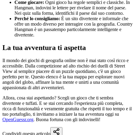
Come giocare:
Ogni gioco ha regole semplici e classiche. In
Hangman, indovini le lettere per rivelare il nome del paese.
Nei quiz sulla forma, identifichi il paese dal suo contorno.
Perché lo consigliamo:
È un sito divertente e informale che
offre un modo diverso per interagire con la geografia. Country
Hangman è un passatempo particolarmente intelligente e
divertente.
La tua avventura ti aspetta
Il mondo dei giochi di geografia online non è mai stato così ricco e
accessibile. Dalla competizione ad alto rischio dei duelli di Street
View al semplice piacere di un puzzle quotidiano, c'è un gioco
perfetto per te. Questo elenco è la tua mappa per esplorare nuovi
angoli del globo, affinare la tua mente e unirti a una comunità
appassionata di altri avventurieri.
Allora, cosa stai aspettando? Scegli un gioco che ti sembra
divertente e tuffati. E se stai cercando l'esperienza più completa,
ricca di funzionalità e veramente gratuita che rispetti il tuo tempo e il
tuo portafoglio, ti invitiamo a iniziare la tua avventura oggi su
OpenGuessr.org
. Buona fortuna con gli indovinelli!
Condividi questo articolo