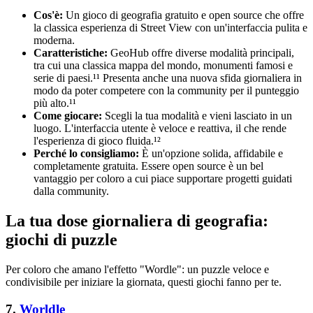
Cos'è:
Un gioco di geografia gratuito e open source che offre
la classica esperienza di Street View con un'interfaccia pulita e
moderna.
Caratteristiche:
GeoHub offre diverse modalità principali,
tra cui una classica mappa del mondo, monumenti famosi e
serie di paesi.¹¹ Presenta anche una nuova sfida giornaliera in
modo da poter competere con la community per il punteggio
più alto.¹¹
Come giocare:
Scegli la tua modalità e vieni lasciato in un
luogo. L'interfaccia utente è veloce e reattiva, il che rende
l'esperienza di gioco fluida.¹²
Perché lo consigliamo:
È un'opzione solida, affidabile e
completamente gratuita. Essere open source è un bel
vantaggio per coloro a cui piace supportare progetti guidati
dalla community.
La tua dose giornaliera di geografia:
giochi di puzzle
Per coloro che amano l'effetto "Wordle": un puzzle veloce e
condivisibile per iniziare la giornata, questi giochi fanno per te.
7.
Worldle