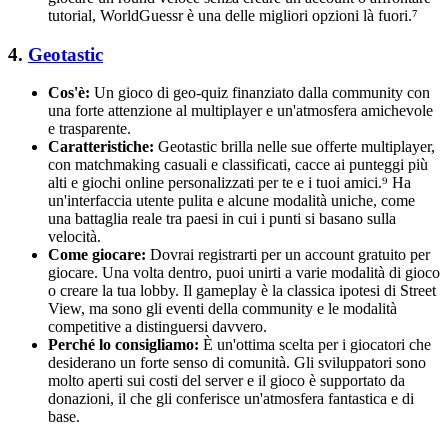
tutorial, WorldGuessr è una delle migliori opzioni là fuori.⁷
4.
Geotastic
Cos'è:
Un gioco di geo-quiz finanziato dalla community con
una forte attenzione al multiplayer e un'atmosfera amichevole
e trasparente.
Caratteristiche:
Geotastic brilla nelle sue offerte multiplayer,
con matchmaking casuali e classificati, cacce ai punteggi più
alti e giochi online personalizzati per te e i tuoi amici.⁹ Ha
un'interfaccia utente pulita e alcune modalità uniche, come
una battaglia reale tra paesi in cui i punti si basano sulla
velocità.
Come giocare:
Dovrai registrarti per un account gratuito per
giocare. Una volta dentro, puoi unirti a varie modalità di gioco
o creare la tua lobby. Il gameplay è la classica ipotesi di Street
View, ma sono gli eventi della community e le modalità
competitive a distinguersi davvero.
Perché lo consigliamo:
È un'ottima scelta per i giocatori che
desiderano un forte senso di comunità. Gli sviluppatori sono
molto aperti sui costi del server e il gioco è supportato da
donazioni, il che gli conferisce un'atmosfera fantastica e di
base.