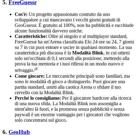
5.
FreeGuessr
Cos'è:
Un progetto appassionato costruito da uno
sviluppatore a cui mancavano i vecchi giorni gratuiti di
GeoGuessr. È gratuito al 100%, non ha pubblicità e racchiude
alcune funzionalità davvero uniche.
Caratteristiche:
Oltre al singolo e al multiplayer standard,
FreeGuessr ha un'Arena classificata Elo 24 ore su 24, 7 giorni
su 7 in cui puoi entrare e uscire in qualsiasi momento. La sua
caratteristica più discussa è la
Modalità Blink
, in cui ottieni
solo un'occhiata di 0,1 secondi alla posizione, mettendo alla
prova la tua memoria e i tuoi riflessi in un modo nuovo e
selvaggio.¹⁰
Come giocare:
Le meccaniche principali sono familiari, ma
sono le modalità di gioco a distinguerlo. Puoi giocare una
partita standard, unirti alla caotica Arena o sfidare il tuo
cervello con la Modalità Blink.
Perché lo consigliamo:
Per il giocatore hardcore alla ricerca
di una nuova sfida. La Modalità Blink non assomiglia a
nient'altro là fuori, e la promessa senza pubblicità e senza
paywall è un enorme vantaggio per i giocatori che vogliono
solo concentrarsi sul gioco.
6.
GeoHub