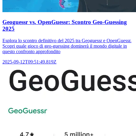
Geoguessr vs. OpenGuessr: Scontro Geo-Guessing
2025
Esplora lo scontro definitivo del 2025 tra Geoguessr e OpenGuessr.
Scopri quale gioco di geo-guessing dominerà il mondo digitale in
questo confronto approfondito
2025-09-12T09:51:49.819Z