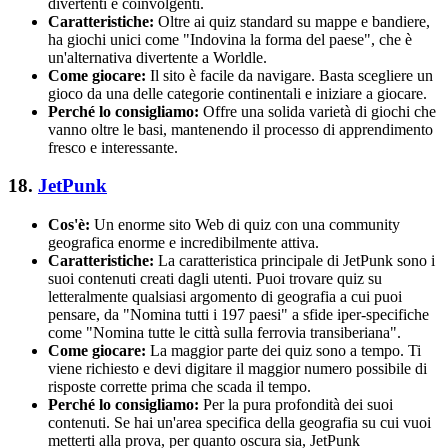
divertenti e coinvolgenti.
Caratteristiche:
Oltre ai quiz standard su mappe e bandiere,
ha giochi unici come "Indovina la forma del paese", che è
un'alternativa divertente a Worldle.
Come giocare:
Il sito è facile da navigare. Basta scegliere un
gioco da una delle categorie continentali e iniziare a giocare.
Perché lo consigliamo:
Offre una solida varietà di giochi che
vanno oltre le basi, mantenendo il processo di apprendimento
fresco e interessante.
18.
JetPunk
Cos'è:
Un enorme sito Web di quiz con una community
geografica enorme e incredibilmente attiva.
Caratteristiche:
La caratteristica principale di JetPunk sono i
suoi contenuti creati dagli utenti. Puoi trovare quiz su
letteralmente qualsiasi argomento di geografia a cui puoi
pensare, da "Nomina tutti i 197 paesi" a sfide iper-specifiche
come "Nomina tutte le città sulla ferrovia transiberiana".
Come giocare:
La maggior parte dei quiz sono a tempo. Ti
viene richiesto e devi digitare il maggior numero possibile di
risposte corrette prima che scada il tempo.
Perché lo consigliamo:
Per la pura profondità dei suoi
contenuti. Se hai un'area specifica della geografia su cui vuoi
metterti alla prova, per quanto oscura sia, JetPunk