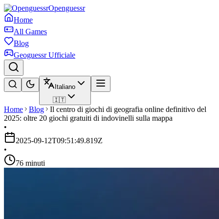
Openguessr
Home
All Games
Blog
Geoguessr Ufficiale
Italiano
🇮🇹
Home
Blog
Il centro di giochi di geografia online definitivo del
2025: oltre 20 giochi gratuiti di indovinelli sulla mappa
•
2025-09-12T09:51:49.819Z
•
76 minuti