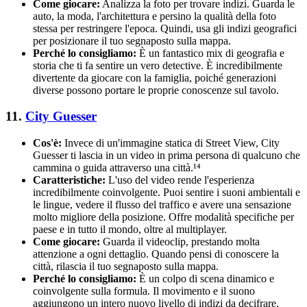
Come giocare:
Analizza la foto per trovare indizi. Guarda le
auto, la moda, l'architettura e persino la qualità della foto
stessa per restringere l'epoca. Quindi, usa gli indizi geografici
per posizionare il tuo segnaposto sulla mappa.
Perché lo consigliamo:
È un fantastico mix di geografia e
storia che ti fa sentire un vero detective. È incredibilmente
divertente da giocare con la famiglia, poiché generazioni
diverse possono portare le proprie conoscenze sul tavolo.
11.
City Guesser
Cos'è:
Invece di un'immagine statica di Street View, City
Guesser ti lascia in un video in prima persona di qualcuno che
cammina o guida attraverso una città.¹⁴
Caratteristiche:
L'uso del video rende l'esperienza
incredibilmente coinvolgente. Puoi sentire i suoni ambientali e
le lingue, vedere il flusso del traffico e avere una sensazione
molto migliore della posizione. Offre modalità specifiche per
paese e in tutto il mondo, oltre al multiplayer.
Come giocare:
Guarda il videoclip, prestando molta
attenzione a ogni dettaglio. Quando pensi di conoscere la
città, rilascia il tuo segnaposto sulla mappa.
Perché lo consigliamo:
È un colpo di scena dinamico e
coinvolgente sulla formula. Il movimento e il suono
aggiungono un intero nuovo livello di indizi da decifrare,