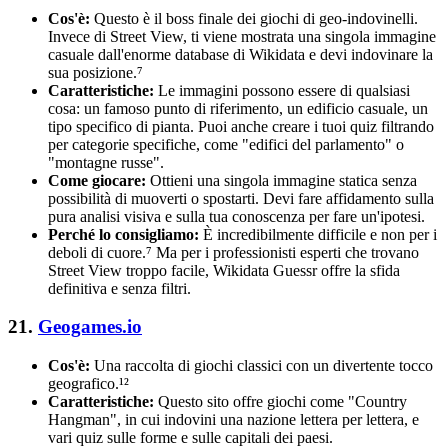
Cos'è:
Questo è il boss finale dei giochi di geo-indovinelli.
Invece di Street View, ti viene mostrata una singola immagine
casuale dall'enorme database di Wikidata e devi indovinare la
sua posizione.⁷
Caratteristiche:
Le immagini possono essere di qualsiasi
cosa: un famoso punto di riferimento, un edificio casuale, un
tipo specifico di pianta. Puoi anche creare i tuoi quiz filtrando
per categorie specifiche, come "edifici del parlamento" o
"montagne russe".
Come giocare:
Ottieni una singola immagine statica senza
possibilità di muoverti o spostarti. Devi fare affidamento sulla
pura analisi visiva e sulla tua conoscenza per fare un'ipotesi.
Perché lo consigliamo:
È incredibilmente difficile e non per i
deboli di cuore.⁷ Ma per i professionisti esperti che trovano
Street View troppo facile, Wikidata Guessr offre la sfida
definitiva e senza filtri.
21.
Geogames.io
Cos'è:
Una raccolta di giochi classici con un divertente tocco
geografico.¹²
Caratteristiche:
Questo sito offre giochi come "Country
Hangman", in cui indovini una nazione lettera per lettera, e
vari quiz sulle forme e sulle capitali dei paesi.