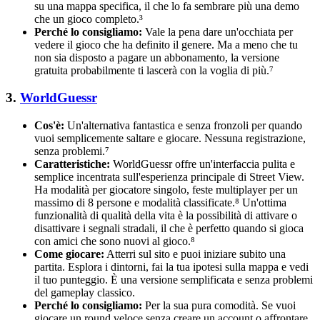
su una mappa specifica, il che lo fa sembrare più una demo
che un gioco completo.³
Perché lo consigliamo:
Vale la pena dare un'occhiata per
vedere il gioco che ha definito il genere. Ma a meno che tu
non sia disposto a pagare un abbonamento, la versione
gratuita probabilmente ti lascerà con la voglia di più.⁷
3.
WorldGuessr
Cos'è:
Un'alternativa fantastica e senza fronzoli per quando
vuoi semplicemente saltare e giocare. Nessuna registrazione,
senza problemi.⁷
Caratteristiche:
WorldGuessr offre un'interfaccia pulita e
semplice incentrata sull'esperienza principale di Street View.
Ha modalità per giocatore singolo, feste multiplayer per un
massimo di 8 persone e modalità classificate.⁸ Un'ottima
funzionalità di qualità della vita è la possibilità di attivare o
disattivare i segnali stradali, il che è perfetto quando si gioca
con amici che sono nuovi al gioco.⁸
Come giocare:
Atterri sul sito e puoi iniziare subito una
partita. Esplora i dintorni, fai la tua ipotesi sulla mappa e vedi
il tuo punteggio. È una versione semplificata e senza problemi
del gameplay classico.
Perché lo consigliamo:
Per la sua pura comodità. Se vuoi
giocare un round veloce senza creare un account o affrontare