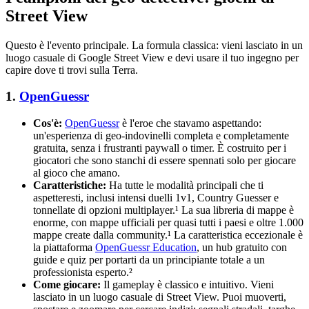
Street View
Questo è l'evento principale. La formula classica: vieni lasciato in un
luogo casuale di Google Street View e devi usare il tuo ingegno per
capire dove ti trovi sulla Terra.
1.
OpenGuessr
Cos'è:
OpenGuessr
è l'eroe che stavamo aspettando:
un'esperienza di geo-indovinelli completa e completamente
gratuita, senza i frustranti paywall o timer. È costruito per i
giocatori che sono stanchi di essere spennati solo per giocare
al gioco che amano.
Caratteristiche:
Ha tutte le modalità principali che ti
aspetteresti, inclusi intensi duelli 1v1, Country Guesser e
tonnellate di opzioni multiplayer.¹ La sua libreria di mappe è
enorme, con mappe ufficiali per quasi tutti i paesi e oltre 1.000
mappe create dalla community.¹ La caratteristica eccezionale è
la piattaforma
OpenGuessr Education
, un hub gratuito con
guide e quiz per portarti da un principiante totale a un
professionista esperto.²
Come giocare:
Il gameplay è classico e intuitivo. Vieni
lasciato in un luogo casuale di Street View. Puoi muoverti,