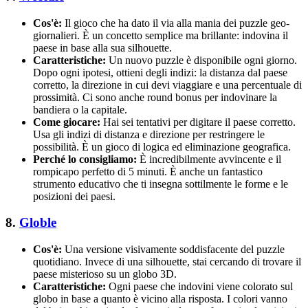
Cos'è:
Il gioco che ha dato il via alla mania dei puzzle geo-
giornalieri. È un concetto semplice ma brillante: indovina il
paese in base alla sua silhouette.
Caratteristiche:
Un nuovo puzzle è disponibile ogni giorno.
Dopo ogni ipotesi, ottieni degli indizi: la distanza dal paese
corretto, la direzione in cui devi viaggiare e una percentuale di
prossimità. Ci sono anche round bonus per indovinare la
bandiera o la capitale.
Come giocare:
Hai sei tentativi per digitare il paese corretto.
Usa gli indizi di distanza e direzione per restringere le
possibilità. È un gioco di logica ed eliminazione geografica.
Perché lo consigliamo:
È incredibilmente avvincente e il
rompicapo perfetto di 5 minuti. È anche un fantastico
strumento educativo che ti insegna sottilmente le forme e le
posizioni dei paesi.
8.
Globle
Cos'è:
Una versione visivamente soddisfacente del puzzle
quotidiano. Invece di una silhouette, stai cercando di trovare il
paese misterioso su un globo 3D.
Caratteristiche:
Ogni paese che indovini viene colorato sul
globo in base a quanto è vicino alla risposta. I colori vanno