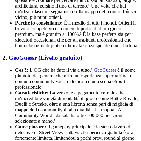
spostare e zoomare per cercare indizi: segnali stradali, targhe,
architettura, persino il tipo di terreno.¹ Una volta che hai
un'idea, rilasci un segnaposto sulla mappa del mondo. Più sei
vicino, più punti ottieni.
Perché lo consigliamo:
È il meglio di tutti i mondi. Ottieni il
brivido competitivo e i contenuti profondi di un gioco
premium, ma è gratuito al 100%.¹ È la base perfetta sia per i
giocatori occasionali che per gli aspiranti professionisti che
hanno bisogno di pratica illimitata senza spendere una fortuna.
2.
GeoGuessr (Livello gratuito)
Cos'è:
L'OG che ha dato il via a tutto.³
GeoGuessr
è il nome
più noto del genere, che offre un'esperienza super raffinata
con una community vasta e dedicata e una scena eSport
professionale.
Caratteristiche:
La versione a pagamento completa ha
un'incredibile varietà di modalità di gioco come Battle Royale,
Duelli e Streaks, oltre a una libreria senza pari di migliaia di
mappe della community di alta qualità.³ La mappa "A
Community World" da sola ha oltre 100.000 posizioni
selezionate a mano.⁵
Come giocare:
Il gameplay principale è lo stesso lavoro di
detective di Street View. Tuttavia, l'esperienza gratuita è ora
fortemente limitata, limitandoti a pochi brevi round al giorno