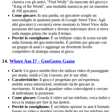
classica con gli amici, "Find Wolly" (la mascotte del gioco) e
"King of the World", una modalità massiccia per un massimo
di 100 giocatori.
Come giocare:
In una partita, un giocatore sceglie un
nascondiglio in qualsiasi punto di Google Street View. Agli
altri giocatori (i cercatori) viene mostrato lo Street View della
posizione del nasconditore e devono indovinare dove si trova
sulla mappa prima che scada il tempo.
Perché lo consigliamo:
È un brillante colpo di scena sociale
sulla formula del geo-indovinello. È perfetto per giocare con
un gruppo di amici e aggiunge un divertente livello
competitivo di strategia umana al gioco.
14.
Where Am I? - GeoGuess Game
Cos'è:
Un gioco mobile-first che utilizza video di passeggiate
per strada, simili a City Guesser, per le sue sfide.
Caratteristiche:
Il gioco è progettato per un'esperienza
mobile senza interruzioni, rendendo facile giocare in
movimento. Si tratta di guardare video coinvolgenti e cercare
di individuare la posizione.
Come giocare:
Guarda il video sul tuo telefono, cerca indizi e
tocca la mappa per fare la tua ipotesi.
Perché lo consigliamo:
È un'ottima opzione se ami il formato
basato su video e desideri un'app dedicata sul tuo telefono per