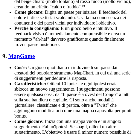
dal beige chiaro (molto lontano) al rosso fuoco (molto vicino),
creando un effetto "caldo e freddo".¹³
Come giocare:
Digita un paese per iniziare. Il feedback del
colore ti dice se ti stai scaldando. Usa la tua conoscenza dei
continenti e dei paesi vicini per individuare l'obiettivo.
Perché lo consigliamo:
È un gioco bello e intuitivo. Il
feedback visivo è immediatamente comprensibile e crea un
momento "ah-ha!" davvero gratificante quando finalmente
trovi il paese misterioso.
9.
MapGame
Cos'è:
Un gioco quotidiano di indovinelli sui paesi dai
creatori del popolare strumento MapChart, in cui usi una serie
di suggerimenti per dedurre la risposta.
Caratteristiche:
Ottieni 10 ipotesi e ogni ipotesi errata
sblocca un nuovo suggerimento. I suggerimenti possono
essere qualsiasi cosa, da "Il paese è a ovest del Congo" a fatti
sulla sua bandiera o capitale. Ci sono anche modalità
giornaliere, classificate e di pratica, oltre a "Twist" che
aggiungono modificatori come una mappa capovolta per punti
bonus.
Come giocare:
Inizia con una mappa vuota e un singolo
suggerimento. Fai un'ipotesi. Se sbagli, ottieni un altro
suggerimento. L'obiettivo è usare il minor numero possibile di