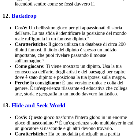
facendoti sentire come se fossi davvero lì.
12.
Backdrop
Cos'è:
Un bellissimo gioco per gli appassionati di storia
dell'arte. La tua sfida è identificare la posizione del mondo
reale raffigurata in un famoso dipinto.⁷
Caratteristiche:
Il gioco utilizza un database di circa 200
dipinti famosi. Il titolo del dipinto è spesso un indizio
importante, che puoi rivelare passando il mouse
sull'immagine.⁷
Come giocare:
Ti viene mostrato un dipinto. Usa la tua
conoscenza dell'arte, degli artisti e dei paesaggi per capire
dove è stato dipinto e posiziona la tua ipotesi sulla mappa.
Perché lo consigliamo:
È una versione unica e colta del
genere. È un'esperienza rilassante ed educativa che collega
arte, storia e geografia in un modo davvero fantastico.
13.
Hide and Seek World
Cos'è:
Questo gioco trasforma l'intero globo in un enorme
gioco di nascondino.¹³ È un'esperienza solo multiplayer in cui
un giocatore si nasconde e gli altri devono trovarlo.
Caratteristiche:
Ha tre modalità principali: una partita