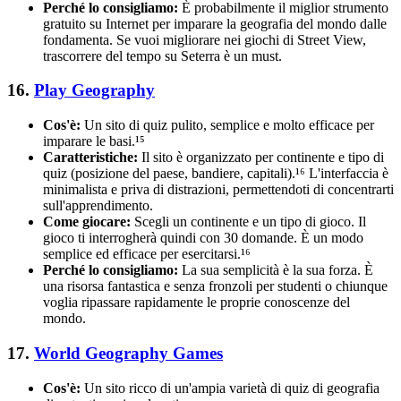
Perché lo consigliamo:
È probabilmente il miglior strumento
gratuito su Internet per imparare la geografia del mondo dalle
fondamenta. Se vuoi migliorare nei giochi di Street View,
trascorrere del tempo su Seterra è un must.
16.
Play Geography
Cos'è:
Un sito di quiz pulito, semplice e molto efficace per
imparare le basi.¹⁵
Caratteristiche:
Il sito è organizzato per continente e tipo di
quiz (posizione del paese, bandiere, capitali).¹⁶ L'interfaccia è
minimalista e priva di distrazioni, permettendoti di concentrarti
sull'apprendimento.
Come giocare:
Scegli un continente e un tipo di gioco. Il
gioco ti interrogherà quindi con 30 domande. È un modo
semplice ed efficace per esercitarsi.¹⁶
Perché lo consigliamo:
La sua semplicità è la sua forza. È
una risorsa fantastica e senza fronzoli per studenti o chiunque
voglia ripassare rapidamente le proprie conoscenze del
mondo.
17.
World Geography Games
Cos'è:
Un sito ricco di un'ampia varietà di quiz di geografia