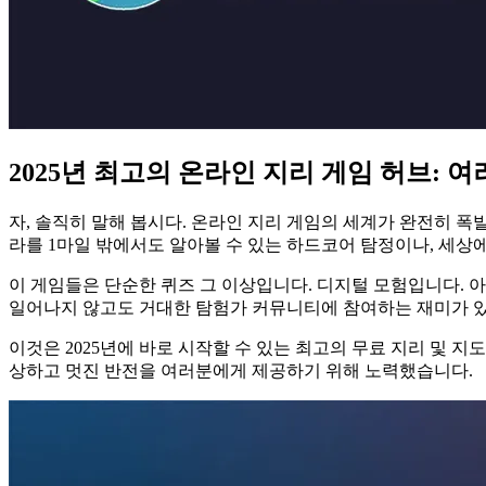
2025년 최고의 온라인 지리 게임 허브: 
자, 솔직히 말해 봅시다. 온라인 지리 게임의 세계가 완전히 폭발
라를 1마일 밖에서도 알아볼 수 있는 하드코어 탐정이나, 세상
이 게임들은 단순한 퀴즈 그 이상입니다. 디지털 모험입니다. 
일어나지 않고도 거대한 탐험가 커뮤니티에 참여하는 재미가 
이것은 2025년에 바로 시작할 수 있는 최고의 무료 지리 및 지
상하고 멋진 반전을 여러분에게 제공하기 위해 노력했습니다.