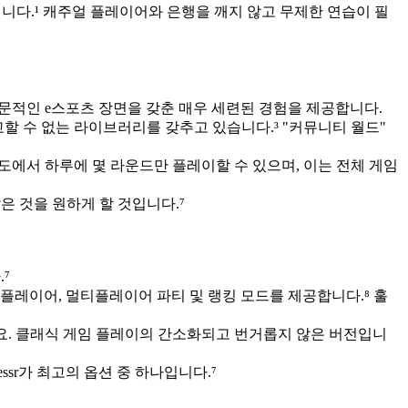
입니다.¹ 캐주얼 플레이어와 은행을 깨지 않고 무제한 연습이 필
전문적인 e스포츠 장면을 갖춘 매우 세련된 경험을 제공합니다.
할 수 없는 라이브러리를 갖추고 있습니다.³ "커뮤니티 월드"
도에서 하루에 몇 라운드만 플레이할 수 있으며, 이는 전체 게임
은 것을 원하게 할 것입니다.⁷
⁷
글 플레이어, 멀티플레이어 파티 및 랭킹 모드를 제공합니다.⁸ 훌
요. 클래식 게임 플레이의 간소화되고 번거롭지 않은 버전입니
sr가 최고의 옵션 중 하나입니다.⁷