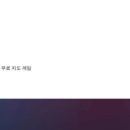
의 무료 지도 게임