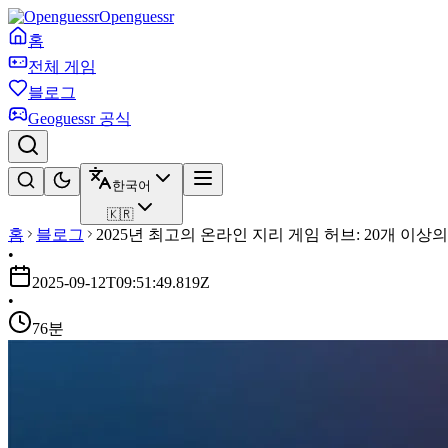
Openguessr
홈
전체 게임
블로그
Geoguessr 공식
한국어
🇰🇷
홈
블로그
2025년 최고의 온라인 지리 게임 허브: 20개 이상
•
2025-09-12T09:51:49.819Z
•
76분