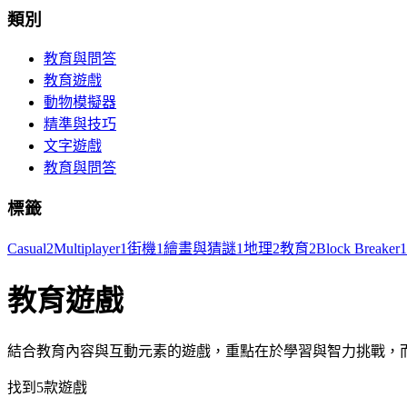
類別
教育與問答
教育遊戲
動物模擬器
精準與技巧
文字遊戲
教育與問答
標籤
Casual
2
Multiplayer
1
街機
1
繪畫與猜謎
1
地理
2
教育
2
Block Breaker
1
教育遊戲
結合教育內容與互動元素的遊戲，重點在於學習與智力挑戰，
找到5款遊戲