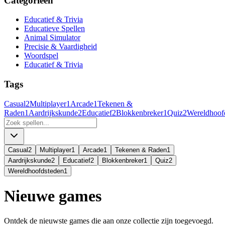
Categorieën
Educatief & Trivia
Educatieve Spellen
Animal Simulator
Precisie & Vaardigheid
Woordspel
Educatief & Trivia
Tags
Casual
2
Multiplayer
1
Arcade
1
Tekenen &
Raden
1
Aardrijkskunde
2
Educatief
2
Blokkenbreker
1
Quiz
2
Wereldhoof
Casual
2
Multiplayer
1
Arcade
1
Tekenen & Raden
1
Aardrijkskunde
2
Educatief
2
Blokkenbreker
1
Quiz
2
Wereldhoofdsteden
1
Nieuwe games
Ontdek de nieuwste games die aan onze collectie zijn toegevoegd.