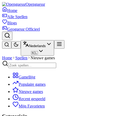
Openguessr
Home
Alle Spellen
Blogs
Geoguessr Officieel
Nederlands
🇳🇱
Home
Spellen
Nieuwe games
Gamellijst
Populaire games
Nieuwe games
Recent gespeeld
Mijn Favorieten