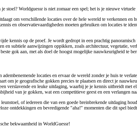
e stoel? Worldguessr is niet zomaar een spel; het is je nieuwe virtuele
itdaagt om verschillende locaties over de hele wereld te verkennen en 
nis en observatievaardigheden moeten gebruiken om locaties te identif
e kennis op de proef. Je wordt gedropt in een prachtig panoramisch uit
n subtiele aanwijzingen oppikken, zoals architectuur, vegetatie, verke
e beste gok aan, met als doel de hoogst mogelijke nauwkeurigheid te bere
 en adembenemende locaties en ervaar de wereld zonder je huis te verlate
aart om je geografische gokken precies te plaatsen en direct je nauwkeur
een verslavende en leuke uitdaging, waarbij je je kennis uitbreidt met e
abijheid van je gokken, wat een competitieve geest en een verlangen naa
n leunstoel, of iedereen die van een goede breinbrekende uitdaging houd
deloze ontdekkingen en bevredigende "aha!" momenten die dit spel biedt
fische bekwaamheid in WorldGuessr!