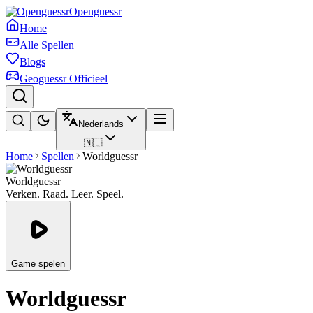
Openguessr
Home
Alle Spellen
Blogs
Geoguessr Officieel
Nederlands
🇳🇱
Home
Spellen
Worldguessr
Worldguessr
Verken. Raad. Leer. Speel.
Game spelen
Worldguessr