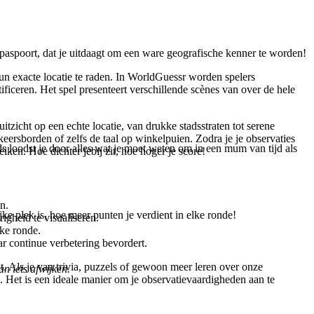
 paspoort, dat je uitdaagt om een ware geografische kenner te worden!
hun exacte locatie te raden. In WorldGuessr worden spelers
iceren. Het spel presenteert verschillende scènes van over de hele
zicht op een echte locatie, van drukke stadsstraten tot serene
ersborden of zelfs de taal op winkelpuien. Zodra je je observaties
 loodst je door alles wat je moet weten om in een mum van tijd als
iken. Hoe dichter jebij zit, hoe hoger je score!
n.
ke plek is, hoe meer punten je verdient in elke ronde!
igheid te visualiseren.
lke ronde.
r continue verbetering bevordert.
t. Als je van trivia, puzzels of gewoon meer leren over onze
n iets afwijken.
. Het is een ideale manier om je observatievaardigheden aan te