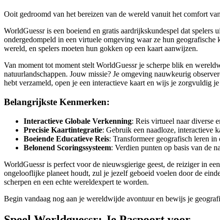
Ooit gedroomd van het bereizen van de wereld vanuit het comfort van j
WorldGuessr is een boeiend en gratis aardrijkskundespel dat spelers u
ondergedompeld in een virtuele omgeving waar ze hun geografische ken
wereld, en spelers moeten hun gokken op een kaart aanwijzen.
Van moment tot moment stelt WorldGuessr je scherpe blik en wereldwijd
natuurlandschappen. Jouw missie? Je omgeving nauwkeurig observeren e
hebt verzameld, open je een interactieve kaart en wijs je zorgvuldig j
Belangrijkste Kenmerken:
Interactieve Globale Verkenning
: Reis virtueel naar diverse
Precisie Kaartintegratie
: Gebruik een naadloze, interactieve k
Boeiende Educatieve Reis
: Transformeer geografisch leren in 
Belonend Scoringssysteem
: Verdien punten op basis van de n
WorldGuessr is perfect voor de nieuwsgierige geest, de reiziger in ee
ongelooflijke planeet houdt, zul je jezelf geboeid voelen door de ein
scherpen en een echte wereldexpert te worden.
Begin vandaag nog aan je wereldwijde avontuur en bewijs je geogra
Speel Worldguessr: Je Paspoort voor ...