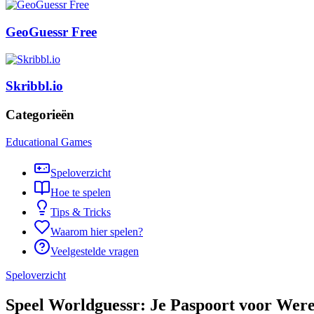
GeoGuessr Free
Skribbl.io
Categorieën
Educational Games
Speloverzicht
Hoe te spelen
Tips & Tricks
Waarom hier spelen?
Veelgestelde vragen
Speloverzicht
Speel Worldguessr: Je Paspoort voor Wer