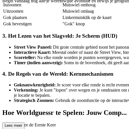
Begin vandaag nog aan je wereldwijde avontuur en bewijs je geogra
Inzoomen
Muiswiel omhoog
Uitzoomen
Muiswiel omlaag
Gok plaatsen
Linkermuisklik op de kaart
Gok bevestigen
"Gok" knop
3. Het Lezen van het Slagveld: Je Scherm (HUD)
Street View Paneel:
Dit grote centrale gebied toont het panora
Interactieve Kaart:
Meestal onder of naast de Street View, hier
Scoreteller:
Na elke ronde worden je punten weergegeven, wat a
Timer (indien aanwezig):
Soms in de bovenhoek, dit geeft aan 
4. De Regels van de Wereld: Kernmechanismen
Goknauwkeurigheid:
Je score voor elke ronde is recht evenred
Verkenning:
Je kunt "lopen" over wegen en je omdraaien om r
je locatie te bepalen.
Strategisch Zoomen:
Gebruik de zoomfunctie op de interactiev
Hoe Worldguessr te Spelen: Jouw Comp...
lete Gids voor de Eerste Keer
Lees meer