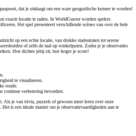
 paspoort, dat je uitdaagt om een ware geografische kenner te worden!
hun exacte locatie te raden. In WorldGuessr worden spelers
iceren. Het spel presenteert verschillende scènes van over de hele
zicht op een echte locatie, van drukke stadsstraten tot serene
ersborden of zelfs de taal op winkelpuien. Zodra je je observaties
iken. Hoe dichter jebij zit, hoe hoger je score!
n.
igheid te visualiseren.
lke ronde.
r continue verbetering bevordert.
t. Als je van trivia, puzzels of gewoon meer leren over onze
. Het is een ideale manier om je observatievaardigheden aan te