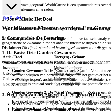
Welkom, nieuwe geograaf! WorldGuessr is een spannende reis over de h
een pro te verkennen en te raden.
Tips & Tricks
1. Jouw Missie: Het Doel
WorldGuessr Meester worden: Een Geavan
Je primaire doel in WorldGuessr is om je huidige locatie nauwkeurig a
2. Commando's: De Besturing
Welkom, aspirerende kampioenen, bij de definitieve tactische analyse
geografische bekwaamheid tot het absolute uiterste te drijven en de s
Disclaimer:
Dit zijn de standaard besturingselementen voor dit type 
1. De Basis: Drie Gouden Gewoontes
Actie / Doel
Toets(en) / Gebaar
Om een WorldGuessr-meester te worden, moet u eerst deze ononderha
Verkennen (camera verplaatsen)
Klikken en slepen met de muis
Inzoomen
Muiswiel omhoog
Gouden Gewoonte 1: De "Contextuele Scan"
- Voordat u zel
Uitzoomen
Muiswiel omlaag
over het bekijken van bezienswaardigheden; het gaat over het abs
Gok plaatsen
Linkermuisklik op de kaart
weelderige tropen), architectuur (dakstijlen, bouwmaterialen), v
gewoonte is cruciaal omdat het onmiddellijk uw potentiële conti
Gok bevestigen
"Gok" knop
Gouden Gewoonte 2: De "Grid Verfijning"
- Zodra u een al
3. Het Lezen van het Slagveld: Je Scherm (HUD)
toegestaan) uw doelregio in een fijner raster. Gebruik belangri
Elke pixel nauwkeurigheid in WorldGuessr vertaalt zich direct n
Street View Paneel:
Dit grote centrale gebied toont het panora
Interactieve Kaart:
Meestal onder of naast de Street View, hier
Gouden Gewoonte 3: De "Zoom & Bevestig"
- Veel spelers