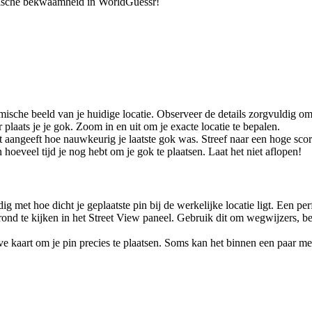
fische bekwaamheid in WorldGuessr!
mische beeld van je huidige locatie. Observeer de details zorgvuldig om
 plaats je je gok. Zoom in en uit om je exacte locatie te bepalen.
angeeft hoe nauwkeurig je laatste gok was. Streef naar een hoge score
hoeveel tijd je nog hebt om je gok te plaatsen. Laat het niet aflopen!
ig met hoe dicht je geplaatste pin bij de werkelijke locatie ligt. Een p
ond te kijken in het Street View paneel. Gebruik dit om wegwijzers, 
e kaart om je pin precies te plaatsen. Soms kan het binnen een paar m