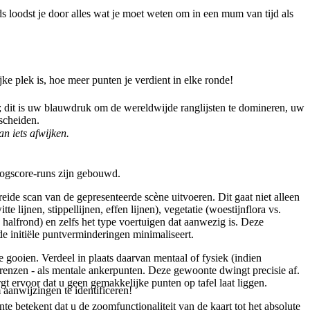
 loodst je door alles wat je moet weten om in een mum van tijd als
ke plek is, hoe meer punten je verdient in elke ronde!
s; dit is uw blauwdruk om de wereldwijde ranglijsten te domineren, uw
scheiden.
n iets afwijken.
oogscore-runs zijn gebouwd.
reide scan van de gepresenteerde scène uitvoeren. Dit gaat niet alleen
lijnen, stippellijnen, effen lijnen), vegetatie (woestijnflora vs.
k halfrond) en zelfs het type voertuigen dat aanwezig is. Deze
de initiële puntverminderingen minimaliseert.
 gooien. Verdeel in plaats daarvan mentaal of fysiek (indien
sgrenzen - als mentale ankerpunten. Deze gewoonte dwingt precisie af.
gt ervoor dat u geen gemakkelijke punten op tafel laat liggen.
 aanwijzingen te identificeren!
 betekent dat u de zoomfunctionaliteit van de kaart tot het absolute