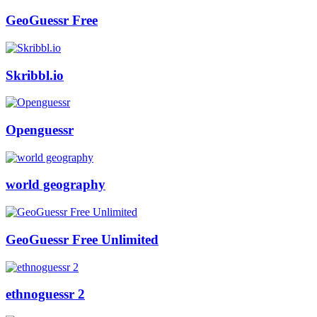
GeoGuessr Free
Skribbl.io
Openguessr
world geography
GeoGuessr Free Unlimited
ethnoguessr 2