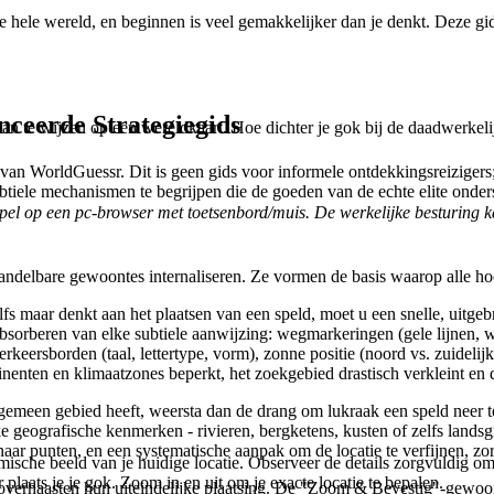
ele wereld, en beginnen is veel gemakkelijker dan je denkt. Deze gids
ceerde Strategiegids
an te wijzen op een wereldkaart. Hoe dichter je gok bij de daadwerkelij
 van WorldGuessr. Dit is geen gids voor informele ontdekkingsreiziger
ubtiele mechanismen te begrijpen die de goeden van de echte elite onder
spel op een pc-browser met toetsenbord/muis. De werkelijke besturing ka
ndelbare gewoontes internaliseren. Ze vormen de basis waarop alle h
fs maar denkt aan het plaatsen van een speld, moet u een snelle, uitgeb
orberen van elke subtiele aanwijzing: wegmarkeringen (gele lijnen, witte 
erkeersborden (taal, lettertype, vorm), zonne positie (noord vs. zuidelij
nenten en klimaatzones beperkt, het zoekgebied drastisch verkleint en 
gemeen gebied heeft, weersta dan de drang om lukraak een speld neer te
jke geografische kenmerken - rivieren, bergketens, kusten of zelfs land
aar punten, en een systematische aanpak om de locatie te verfijnen, zor
mische beeld van je huidige locatie. Observeer de details zorgvuldig om
 plaats je je gok. Zoom in en uit om je exacte locatie te bepalen.
 overhaasten hun uiteindelijke plaatsing. De "Zoom & Bevestig"-gewoonte