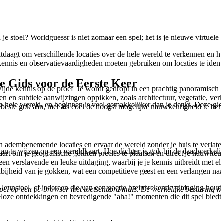
e stoel? Worldguessr is niet zomaar een spel; het is je nieuwe virtuele
itdaagt om verschillende locaties over de hele wereld te verkennen en 
nis en observatievaardigheden moeten gebruiken om locaties te identif
e Gids voor de Eerste Keer
e kennis op de proef. Je wordt gedropt in een prachtig panoramisch uit
n subtiele aanwijzingen oppikken, zoals architectuur, vegetatie, verke
ele wereld, en beginnen is veel gemakkelijker dan je denkt. Deze gids
e beste gok aan, met als doel de hoogst mogelijke nauwkeurigheid te bere
 en adembenemende locaties en ervaar de wereld zonder je huis te verlate
an te wijzen op een wereldkaart. Hoe dichter je gok bij de daadwerkelij
aart om je geografische gokken precies te plaatsen en direct je nauwkeur
een verslavende en leuke uitdaging, waarbij je je kennis uitbreidt met e
abijheid van je gokken, wat een competitieve geest en een verlangen naa
n leunstoel, of iedereen die van een goede breinbrekende uitdaging houd
spel op een pc-browser met toetsenbord/muis. De werkelijke besturing ka
deloze ontdekkingen en bevredigende "aha!" momenten die dit spel biedt