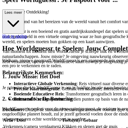
Wereldwijde Ontdekking!
Lees meer
Ooit gedroomd van het bereizen van de wereld vanuit het comfort van j
WorldGuessr is een boeiend en gratis aardrijkskundespel dat spelers u
Hoe te spelen
ondergedompeld in een virtuele omgeving waar ze hun geografische ken
wereld, en spelers moeten hun gokken op een kaart aanwijzen.
Hoe Worldguessr te Spelen: Jouw Complet
Van moment tot moment stelt WorldGuessr je scherpe blik en wereldwijd
natuurlandschappen. Jouw missie? Je omgeving nauwkeurig observeren e
Welkom, nieuwe geograaf! WorldGuessr is een spannende reis over de h
hebt verzameld, open je een interactieve kaart en wijs je zorgvuldig j
een pro te verkennen en te raden.
Belangrijkste Kenmerken:
1. Jouw Missie: Het Doel
Interactieve Globale Verkenning
: Reis virtueel naar diverse
Je primaire doel in WorldGuessr is om je huidige locatie nauwkeurig a
Precisie Kaartintegratie
: Gebruik een naadloze, interactieve k
Boeiende Educatieve Reis
: Transformeer geografisch leren in 
2. Commando's: De Besturing
Belonend Scoringssysteem
: Verdien punten op basis van de n
WorldGuessr is perfect voor de nieuwsgierige geest, de reiziger in ee
Disclaimer:
Dit zijn de standaard besturingselementen voor dit type 
ongelooflijke planeet houdt, zul je jezelf geboeid voelen door de ein
scherpen en een echte wereldexpert te worden.
Actie / Doel
Toets(en) / Gebaar
Verkennen (camera verplaatsen)
Klikken en slepen met de muis