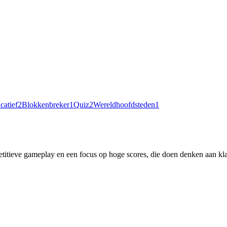
catief
2
Blokkenbreker
1
Quiz
2
Wereldhoofdsteden
1
titieve gameplay en een focus op hoge scores, die doen denken aan kl