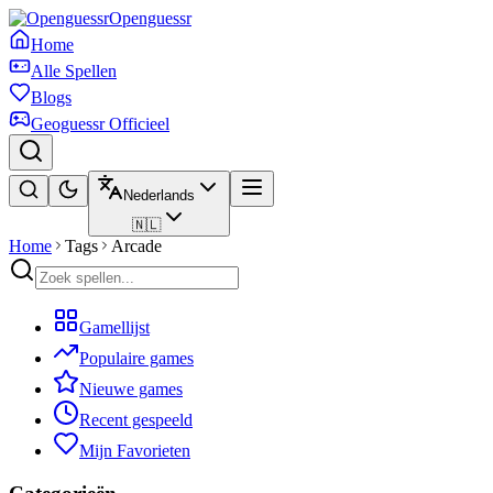
Openguessr
Home
Alle Spellen
Blogs
Geoguessr Officieel
Nederlands
🇳🇱
Home
Tags
Arcade
Gamellijst
Populaire games
Nieuwe games
Recent gespeeld
Mijn Favorieten