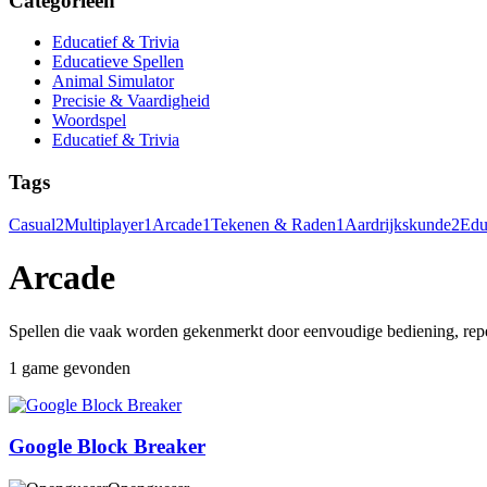
Categorieën
Educatief & Trivia
Educatieve Spellen
Animal Simulator
Precisie & Vaardigheid
Woordspel
Educatief & Trivia
Tags
Casual
2
Multiplayer
1
Arcade
1
Tekenen & Raden
1
Aardrijkskunde
2
Edu
Arcade
Spellen die vaak worden gekenmerkt door eenvoudige bediening, repe
1 game gevonden
Google Block Breaker