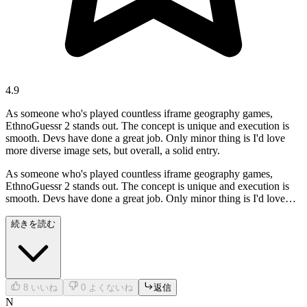
4.9
As someone who's played countless iframe geography games,
EthnoGuessr 2 stands out. The concept is unique and execution is
smooth. Devs have done a great job. Only minor thing is I'd love
more diverse image sets, but overall, a solid entry.
As someone who's played countless iframe geography games,
EthnoGuessr 2 stands out. The concept is unique and execution is
smooth. Devs have done a great job. Only minor thing is I'd love
more diverse image sets, but overall, a solid entry.
続きを読む
8
いいね
0
よくないね
返信
N