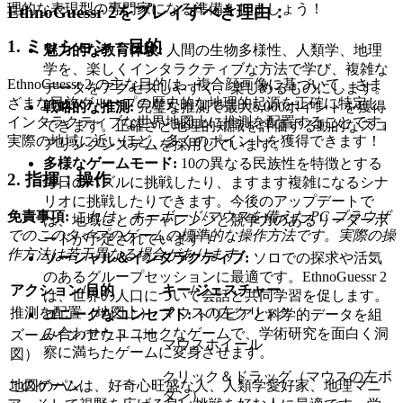
理的な表現型の専門家になる準備をしましょう！
EthnoGuessr 2をプレイすべき理由：
1. ミッション：目的
魅力的な教育体験:
人間の生物多様性、人類学、地理
学を、楽しくインタラクティブな方法で学び、複雑な
EthnoGuessr 2 の主な目的は、複合顔画像に基づいて、さま
データをアクセスしやすく、楽しめるものにします。
ざまな民族グループの歴史的な地理的起源を正確に特定し、
戦略的な推測:
完璧な推測で最大5,000ポイントを獲得
インタラクティブな世界地図上に推測を配置することです。
できます。正確さと地理的知識を評価する動的なスコ
実際の地域に近いほど、多くのポイントを獲得できます！
アリングシステムを採用しています。
多様なゲームモード:
10の異なる民族性を特徴とする
2. 指揮：操作
毎日のパズルに挑戦したり、ますます複雑になるシナ
リオに挑戦したりできます。今後のアップデートで
免責事項:
これは、キーボード/マウスを備えた PC ブラウザ
は、地域ごとのチャレンジと競争力のあるリーダーボ
でのこのタイプのゲームの標準的な操作方法です。実際の操
ードが予定されています！
作方法は若干異なる場合があります。
ソーシャル＆インタラクティブ:
ソロでの探求や活気
のあるグループセッションに最適です。EthnoGuessr 2
アクション/目的
キー/ジェスチャー
は、世界の人口について会話と共同学習を促します。
推測を配置（地図上）
マウスの左クリック
ユニークなコンセプト:
トリビアと科学的データを組
み合わせたユニークなゲームで、学術研究を面白く洞
ズームイン/アウト（地
マウスホイール
察に満ちたゲームに変身させます。
図）
クリック＆ドラッグ（マウスの左ボ
このゲームは、好奇心旺盛な人、人類学愛好家、地理マニ
地図のパン
タン）