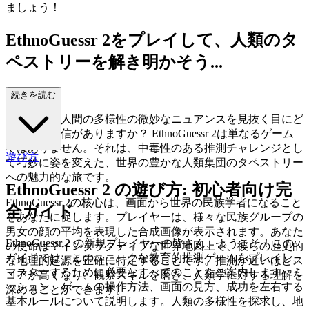
ましょう！
EthnoGuessr 2をプレイして、人類のタ
ペストリーを解き明かそう...
！
続きを読む
あなたは、人間の多様性の微妙なニュアンスを見抜く目にど
れほどの自信がありますか？ EthnoGuessr 2は単なるゲーム
ではありません。それは、中毒性のある推測チャレンジとし
遊び方
て巧妙に姿を変えた、世界の豊かな人類集団のタペストリー
への魅力的な旅です。
EthnoGuessr 2 の遊び方: 初心者向け完
EthnoGuessr 2の核心は、画面から世界の民族学者になること
全ガイド
をあなたに促します。プレイヤーは、様々な民族グループの
男女の顔の平均を表現した合成画像が表示されます。あなた
EthnoGuessr 2 の新規プレイヤーの皆さん、ようこそ！この
の使命は？インタラクティブな世界地図上で、彼らの歴史的
ガイドでは、このユニークな教育的推測ゲームをプレイし、
な地理的起源を正確に特定することです。推測が近いほどス
マスターするために必要なすべてのことをご案内します。ミ
コアが高くなり、観察スキルを磨き、人類学に対する理解を
ッション、ゲームの操作方法、画面の見方、成功を左右する
深めることができます。
基本ルールについて説明します。人類の多様性を探求し、地