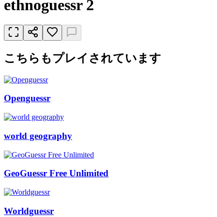
ethnoguessr 2
こちらもプレイされています
Openguessr
world geography
GeoGuessr Free Unlimited
Worldguessr