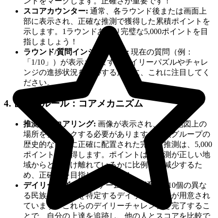
ントをマークします。正確さが重要です！
スコアカウンター:
通常、各ラウンド後または画面上
部に表示され、正確な推測で獲得した累積ポイントを
示します。1ラウンドあたり完璧な5,000ポイントを目
指しましょう！
ラウンド/質問インジケーター:
現在の質問（例：
「1/10」）が表示されます。デイリーパズルやチャレ
ンジの進捗状況を追跡するために、これに注目してく
ださい。
4. 世界のルール：コアメカニズム
推測とスコアリング:
画像が表示され、世界地図上の
場所をクリックする必要があります。民族グループの
歴史的な範囲に正確に配置された完璧な推測は、5,000
ポイントを獲得します。ポイントは、推測が正しい地
域からどれだけ離れているかに比例して減少するた
め、正確さを目指しましょう！
デイリーパズル:
このゲームには、通常、10個の異な
る民族グループを特定するデイリーパズルが用意され
ています。これらのデイリーチャレンジを完了するこ
とで、自分の上達を追跡し、他の人とスコアを比較で