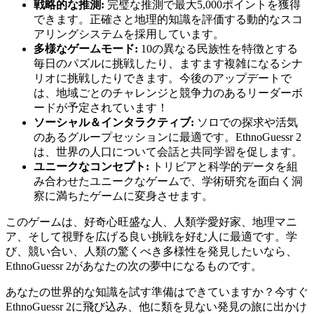
戦略的な推測:
完璧な推測で最大5,000ポイントを獲得
できます。正確さと地理的知識を評価する動的なスコ
アリングシステムを採用しています。
多様なゲームモード:
10の異なる民族性を特徴とする
毎日のパズルに挑戦したり、ますます複雑になるシナ
リオに挑戦したりできます。今後のアップデートで
は、地域ごとのチャレンジと競争力のあるリーダーボ
ードが予定されています！
ソーシャル＆インタラクティブ:
ソロでの探求や活気
のあるグループセッションに最適です。EthnoGuessr 2
は、世界の人口について会話と共同学習を促します。
ユニークなコンセプト:
トリビアと科学的データを組
み合わせたユニークなゲームで、学術研究を面白く洞
察に満ちたゲームに変身させます。
このゲームは、好奇心旺盛な人、人類学愛好家、地理マニ
ア、そして視野を広げる良い挑戦を好む人に最適です。学
び、競い合い、人類の驚くべき多様性を発見したいなら、
EthnoGuessr 2があなたの次の夢中になるものです。
あなたの世界的な知識を試す準備はできていますか？今すぐ
EthnoGuessr 2に飛び込み、他に類を見ない発見の旅に出かけ