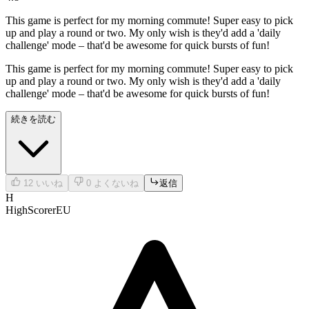
This game is perfect for my morning commute! Super easy to pick
up and play a round or two. My only wish is they'd add a 'daily
challenge' mode – that'd be awesome for quick bursts of fun!
This game is perfect for my morning commute! Super easy to pick
up and play a round or two. My only wish is they'd add a 'daily
challenge' mode – that'd be awesome for quick bursts of fun!
続きを読む
12
いいね
0
よくないね
返信
H
HighScorerEU