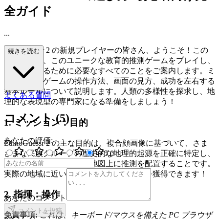
全ガイド
...
EthnoGuessr 2 の新規プレイヤーの皆さん、ようこそ！この
続きを読む
ガイドでは、このユニークな教育的推測ゲームをプレイし、
マスターするために必要なすべてのことをご案内します。ミ
ッション、ゲームの操作方法、画面の見方、成功を左右する
基本ルールについて説明します。人類の多様性を探求し、地
よくある質問
理的な表現型の専門家になる準備をしましょう！
コメント
(
5
)
1. ミッション：目的
あなたの評価
:
EthnoGuessr 2 の主な目的は、複合顔画像に基づいて、さま
ざまな民族グループの歴史的な地理的起源を正確に特定し、
5
.0
インタラクティブな世界地図上に推測を配置することです。
実際の地域に近いほど、多くのポイントを獲得できます！
2. 指揮：操作
あなたのコメント
コメントを投稿
免責事項:
これは、キーボード/マウスを備えた PC ブラウザ