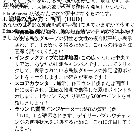
ア、そして視野を広げる良い挑戦を好む人に最適です。学
選択の確認
「Enter」キー
び、競い合い、人類の驚くべき多様性を発見したいなら、
EthnoGuessr 2があなたの次の夢中になるものです。
3. 戦場の読み方：画面（HUD）
あなたの世界的な知識を試す準備はできていますか？今すぐ
EthnoGuessr 2に飛び込み、他に類を見ない発見の旅に出かけ
複合画像表示:
目立つ場所に配置され、特定する必要
ましょう！
がある民族グループの男性と女性の複合顔平均が表示
されます。手がかりを得るために、これらの特徴を注
意深く調べてください！
インタラクティブな世界地図:
この広々とした中央エ
リアは、あなたの推測キャンバスです。ここでクリッ
クして、表示されている民族グループの推定起源ポイ
ントをマークします。正確さが重要です！
スコアカウンター:
通常、各ラウンド後または画面上
部に表示され、正確な推測で獲得した累積ポイントを
示します。1ラウンドあたり完璧な5,000ポイントを目
指しましょう！
ラウンド/質問インジケーター:
現在の質問（例：
「1/10」）が表示されます。デイリーパズルやチャレ
ンジの進捗状況を追跡するために、これに注目してく
ださい。