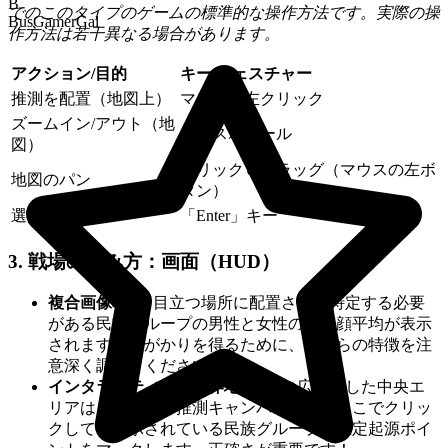
B
でのこのタイプのゲームの標準的な操作方法です。実際の操
BusGamerGal
作方法は若干異なる場合があります。
アクション/目的
キー/ジェスチャー
推測を配置（地図上）
マウスの左クリック
ズームイン/アウト（地
マウスホイール
図）
クリック＆ドラッグ（マウスの左ボ
地図のパン
タン）
選択の確認
「Enter」キー
3. 戦場の読み方：画面（HUD）
複合画像表示:
目立つ場所に配置され、特定する必要
がある民族グループの男性と女性の複合顔平均が表示
されます。手がかりを得るために、これらの特徴を注
意深く調べてください！
インタラクティブな世界地図:
この広々とした中央エ
リアは、あなたの推測キャンバスです。ここでクリッ
クして、表示されている民族グループの推定起源ポイ