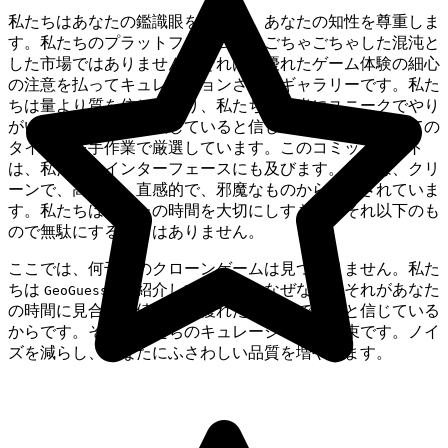
私たちはあなたの鑑識眼を認識し、あなたの知性を尊重しま
す。私たちのプラットフォームは、ごちゃごちゃした混沌と
した市場ではありません。それは、優れたゲーム体験の細心
の注意を払ってキュレーションされたギャラリーです。私た
ちは量より質を信じており、私たちが本当にユニークでやり
がいのあるものを提供していると信じているため、すべての
タイトルを手作業で厳選しています。このコミットメント
は、私たちのインターフェースにも及びます。それは、クリ
ーンで、高速で、直感的で、邪魔なものから解放されていま
す。私たちはあなたの時間を大切にしすぎて、それ以下のも
ので無駄にすることはありません。
ここでは、何千ものクローンゲームは見つかりません。私た
ちは
を紹介しています。なぜなら、それがあなた
GeoGuessr
の時間に見合う価値のある優れたゲームであると信じている
からです。それが私たちのキュレーションの約束です。ノイ
ズを減らし、あなたにふさわしい品質を増やします。