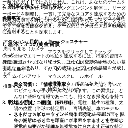
ー向けのガイドではありません。これは、あなたのゲームを
2. 指揮を執る：操作方法
レベルアップさせ、スコアリングエンジンを解体し、リーダ
ーボードを制覇し、一貫して完璧なスコアを達成するための
免責事項：
これは、PCブラウザでのキーボード/マウス操作
戦術的な腕前を身につけるために設計されたマスタークラス
の標準的な操作方法です。実際の操作方法は若干異なる場合
です。単なる観察を超え、ゲームのコアメカニズムを戦略的
があります。
に活用することを探求します。
アクション / 目的
キー / ジェスチャー
1. 基本：3つの黄金習慣
周りを見る（カメラ
マウスをクリックしてドラッグ
をパン）
GeoGuessrでエリートの地位を達成するには、特定の習慣を
前進/後退
W、S、または上/下矢印キー
身につけなければなりません。これらは交渉の余地のない基
本的なものであり、すべての成功したプレイの基盤を形成し
左右に曲がる
A、D、または左/右矢印キー
ます。
ズームイン/アウト
マウススクロールホイール
「推測する」ボタンをクリックし、
黄金習慣1：「情報収集家」
- GeoGuessrでは、すべて
推測する
地図をクリック
のピクセルが手がかりになり得ます。この習慣は、ど
んなに些細な情報であっても、飽くなき探究心を持つ
3. 戦場を読む：画面（HUD）
ことです。つまり、道路標識、電柱、植生の種類、太
陽の位置（半球の特定用）、言語表記、車のモデル、
ストリートビューウィンドウ：
画面の主要部分で、現
さらにはストリートビュー画像の劣化レベルに至るま
在の場所のパノラマビューが表示されます。すべての
で、あらゆるものを即座にスキャンすることを意味し
視覚的な手がかりはここで見つけられます。
ます。わずかな詳細を無視することさえ、正確な特定