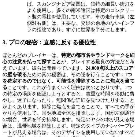
ば、スカンジナビア諸国は、独特の細長い街灯を
よく使用し、多くの南米諸国は特定のコンクリー
ト製の電柱を使用しています。車の走行車線（左
側対右側）は、主要な、交渉の余地のないインフ
ラの指紋であり、すぐに世界を半分にします。
3. プロの秘密：直感に反する優位性
ほとんどのプレイヤーは、
特定の都市名やランドマークを細
心の注意を払って探すこと
が、プレイする最良の方法だと考
えています。彼らは間違っています。
24,000点以上のスコア
の壁を破る
ための真の秘密は、その逆を行うことです：
1つ
を確定するのではなく、可能性を排除することに焦点を当て
る
ことです。これがうまくいく理由は次のとおりです。1つ
の特定の場所を確認しようとすると、貴重な時間を移動に費
やし、迷子になったり、無関係な詳細を見つけたりすること
がよくあります。排除に焦点を当てることで、すべての手が
かりを使用して、国や地域全体を排除します。国が左側通行
の場合、世界を半分排除します。特定のヤシの木が見える場
合は、温帯地域を排除します。特定のタイプのナンバープレ
ートが見える場合は、そのデザインを使用していないすべて