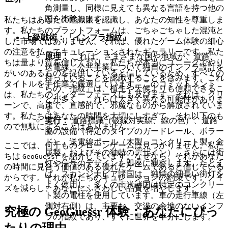
角測量し、同様に見えても異なる言語を持つ他の
国を排除します。
私たちはあなたの鑑識眼を認識し、あなたの知性を尊重しま
す。私たちのプラットフォームは、ごちゃごちゃした混沌と
上級戦術：「インフラ指紋」
した市場ではありません。それは、優れたゲーム体験の細心
の注意を払ってキュレーションされたギャラリーです。私た
原理：
これは、さまざまな国や地域が、道路、
ちは量より質を信じており、私たちが本当にユニークでやり
送電線、公共事業について独自のインフラ設計を
がいのあるものを提供していると信じているため、すべての
持っていることを認識することを含みます。これ
タイトルを手作業で厳選しています。このコミットメント
らの「指紋」は、植生や天候よりも信頼できるこ
は、私たちのインターフェースにも及びます。それは、クリ
とが多く、これらは大きく異なる可能性がありま
ーンで、高速で、直感的で、邪魔なものから解放されていま
す。
す。私たちはあなたの時間を大切にしすぎて、それ以下のも
実行：
道路標識（破線対実線、線の色）、道路
ので無駄にすることはありません。
脇の設備（特定のタイプのガードレール、ボラー
ド）、送電線ポール（木製、コンクリート製、金
ここでは、何千ものクローンゲームは見つかりません。私た
属製、およびその独特のデザイン）、さらには街
ちは
を紹介しています。なぜなら、それがあなた
GeoGuessr
灯や信号のデザインを即座に観察します。たとえ
の時間に見合う価値のある優れたゲームであると信じている
ば、スカンジナビア諸国は、独特の細長い街灯を
からです。それが私たちのキュレーションの約束です。ノイ
よく使用し、多くの南米諸国は特定のコンクリー
ズを減らし、あなたにふさわしい品質を増やします。
ト製の電柱を使用しています。車の走行車線（左
側対右側）は、主要な、交渉の余地のないインフ
究極の GeoGuessr 体験：あなたにぴっ
ラの指紋であり、すぐに世界を半分にします。