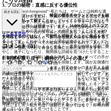
たりの理由
3. プロの秘密：直感に反する優位性
class="mb-4 text-foreground">私たちは、ゲームとは純粋な逃
続きを読む
ほとんどのプレイヤーは、
特定の都市名やランドマークを細
避であり、喜びが支配し、不満が完全に消え去る領域である
心の注意を払って探すこと
が、プレイする最良の方法だと考
と信じています。私たちは単なるプラットフォームではな
えています。彼らは間違っています。
24,000点以上のスコア
く、純粋な遊びの建築家です。私たちの揺るぎないこだわり
の壁を破る
ための真の秘密は、その逆を行うことです：
1つ
は、あなたとゲームのスリルとの間にある、あらゆる摩擦、
よくある質問
を確定するのではなく、可能性を排除することに焦点を当て
あらゆる小さな煩わしさ、あらゆる隠れた障壁を排除するこ
る
ことです。これがうまくいく理由は次のとおりです。1つ
とです。私たちがすべての複雑さを処理するので、あなたは
コメント
(
5
)
の特定の場所を確認しようとすると、貴重な時間を移動に費
楽しさ、挑戦、そして奔放な冒険に完全に没頭できます。
やし、迷子になったり、無関係な詳細を見つけたりすること
がよくあります。排除に焦点を当てることで、すべての手が
あなたの評価
:
1. 時間を取り戻す：瞬時のプレイの喜び
かりを使用して、国や地域全体を排除します。国が左側通行
5
.0
の場合、世界を半分排除します。特定のヤシの木が見える場
常に私たちの注意と時間を要求される世界で、あなたの余暇
合は、温帯地域を排除します。特定のタイプのナンバープレ
の瞬間は貴重です。私たちはそれを深く理解しています。あ
ートが見える場合は、そのデザインを使用していないすべて
なたが切望しているのが即時の楽しさであるなら、延々とダ
の国を排除します。この迅速な排除プロセスは、「インフラ
ウンロードしたり、複雑なインストールに苦労したり、アッ
あなたのコメント
指紋」と「言語的三角測量」戦術によって推進され、都市標
プデートを待ったりする必要はありません。私たちはあなた
コメントを投稿
識を1つも見つけられなくても、非常に高い信頼性で非常に
の時間を尊重するようにプラットフォームを開発し、遊びた
B
狭い地理的エリアに絞り込むことができます。それは、
最も
い衝動に駆られたときに、すぐにアクションに参加できるよ
BusStopGamer
間違っている
ものを体系的に削除することによって、
最も間
うにしました。私たちは、遅延した喜びではなく、即時の満
違っていない
答えを見つけることです。
足を信じています。