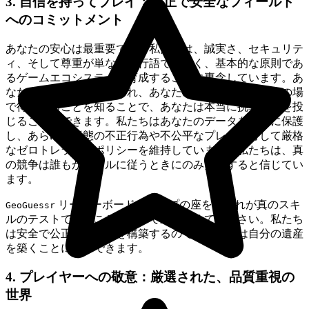
3. 自信を持ってプレイ：公正で安全なフィールド
へのコミットメント
あなたの安心は最重要です。私たちは、誠実さ、セキュリテ
ィ、そして尊重が単なる流行語ではなく、基本的な原則であ
るゲームエコシステムを育成することに専念しています。あ
なたの努力が本当に報われ、あなたの成果が公平な競争の場
で得られることを知ることで、あなたは本当に挑戦に身を投
じることができます。私たちはあなたのデータを厳重に保護
し、あらゆる形態の不正行為や不公平なプレイに対して厳格
なゼロトレランスポリシーを維持しています。私たちは、真
の競争は誰もがルールに従うときにのみ繁栄すると信じてい
ます。
リーダーボードのトップの座を、それが真のスキ
GeoGuessr
ルのテストであることを知って追い求めてください。私たち
は安全で公正な遊び場を構築するので、あなたは自分の遺産
を築くことに集中できます。
4. プレイヤーへの敬意：厳選された、品質重視の
世界