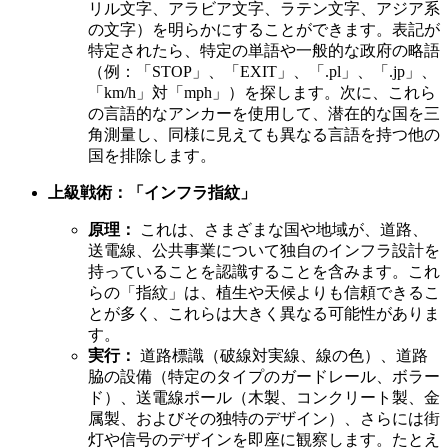
リル文字、アラビア文字、ラテン文字、アジア系
の文字）を明らかにすることができます。表記が
特定されたら、特定の単語や一般的な政府の略語
（例：「STOP」、「EXIT」、「.pl」、「.jp」、
「km/h」対「mph」）を探します。次に、これら
の言語的なアンカーを使用して、潜在的な国を三
角測量し、同様に見えても異なる言語を持つ他の
国を排除します。
上級戦術：「インフラ指紋」
原理：
これは、さまざまな国や地域が、道路、
送電線、公共事業について独自のインフラ設計を
持っていることを認識することを含みます。これ
らの「指紋」は、植生や天候よりも信頼できるこ
とが多く、これらは大きく異なる可能性がありま
す。
実行：
道路標識（破線対実線、線の色）、道路
脇の設備（特定のタイプのガードレール、ボラー
ド）、送電線ポール（木製、コンクリート製、金
属製、およびその独特のデザイン）、さらには街
灯や信号のデザインを即座に観察します。たとえ