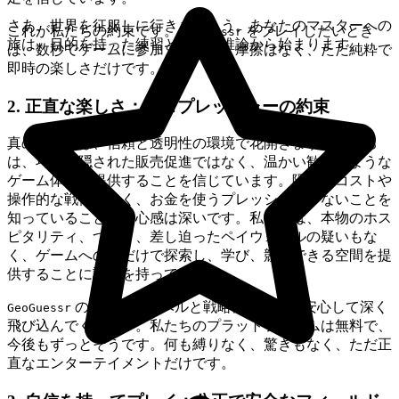
さあ、世界を征服しに行きましょう。あなたのマスターへの
これが私たちの約束です。
をプレイしたいとき
GeoGuessr
旅は、目的を持った練習と執拗な推論から始まります。
は、数秒でゲームに参加できます。摩擦はなく、ただ純粋で
即時の楽しさだけです。
2. 正直な楽しさ：ゼロプレッシャーの約束
真の楽しみは、信頼と透明性の環境で花開きます。私たち
は、巧妙に隠された販売促進ではなく、温かい歓迎のような
ゲーム体験を提供することを信じています。隠れたコストや
操作的な戦術がなく、お金を使うプレッシャーがないことを
知っていることの安心感は深いです。私たちは、本物のホス
ピタリティ、つまり、差し迫ったペイウォールの疑いもな
く、ゲームへの愛だけで探索し、学び、競争できる空間を提
供することに誇りを持っています。
のすべてのレベルと戦略に、完全に安心して深く
GeoGuessr
飛び込んでください。私たちのプラットフォームは無料で、
今後もずっとそうです。何も縛りなく、驚きもなく、ただ正
直なエンターテイメントだけです。