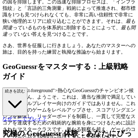
の国を排除します。この迅速な排除プロセスは、「インフラ
指紋」と「言語的三角測量」戦術によって推進され、都市標
識を1つも見つけられなくても、非常に高い信頼性で非常に
狭い地理的エリアに絞り込むことができます。それは、
最も
間違っている
ものを体系的に削除することによって、
最も間
違っていない
答えを見つけることです。
さあ、世界を征服しに行きましょう。あなたのマスターへの
旅は、目的を持った練習と執拗な推論から始まります。
GeoGuessrをマスターする：上級戦略
ガイド
ss="mb-4 text-foreground">熱心なGeoGuessrのチャンピオン候
続きを読む
補生の皆さん、ようこそ。これは、適当な推測で満足してい
るカジュアルプレイヤー向けのガイドではありません。これ
は、あなたのゲームをレベルアップさせ、スコアリングエン
ジンを解体し、リーダーボードを制覇し、一貫して完璧なス
なぜここでプレイ？
コアを達成するための戦術的な腕前を身につけるために設計
されたマスタークラスです。単なる観察を超え、ゲームのコ
究極の GeoGuessr 体験：あなたにぴっ
アメカニズムを戦略的に活用することを探求します。