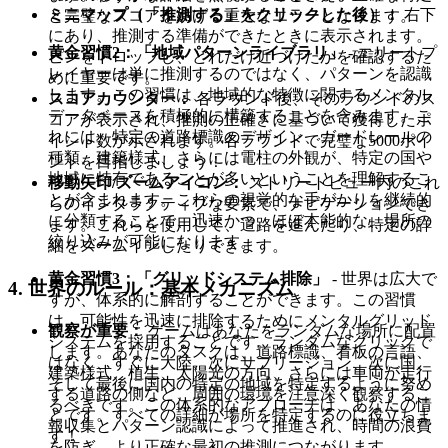
ミニマップ（「推測する」をクリックした後）：
右下
と完璧なスコアを妨げる重大なエラーとなります。
にあり、推測する準備ができたときに表示されます。
黄金習慣2：「地域パターンライブラリ」
- エリートプ
ピンをドロップし、どれだけ近づけたかを確認するた
レイヤーは単に推測するのではなく、パターンを認識
めに重要です。
します。この習慣は、地域的な特徴に関するメンタル
スコアカウンター：
各ラウンド後、そのラウンドのス
データベースを積極的に構築することを含みます。こ
コアが表示され、推測の正確さに基づいて獲得したポ
れには、特定の道路標識のデザイン、ガードレールの
イント数が示されます。各ラウンドで完璧な5000ポイ
種類、建築様式、さらには電柱の外観が、特定の国や
ントを目指しましょう！
地域に特有であることが多いということを理解するこ
移動矢印/ズームアイコン：
ストリートビュー内のこれ
とが含まれます。これらの視覚的な手がかりを継続的
らのインタラクティブな要素で、ナビゲーションでき
に分類することで、迅速かつ、ほぼ本能的な、場所の
ます。これらを使用して、道路を進んだり、特定の詳
絞り込みが可能になります。
細をズームインしたりできます。
黄金習慣3：「グリッドシステム排除」
- 世界は広大で
4. 世界のルール：基本メカニズム
すが、体系的に解剖することができます。この習慣
は、可能性を迅速に排除するためにメンタルグリッド
観察が重要：
ゲームはあなたをランダムな場所に配置
システムを採用することです。ランダムなクリックで
します。あなたのタスクは、道路標識、看板の言語、
はなく、すぐに大陸、次にサブリージョン、次に国、
建築様式、植生、太陽光の方向、さらには車両が走行
そして最後に国内の特定の地域を特定するように努め
する道路の側など、周囲の環境を注意深く観察するこ
るべきです。この体系的なアプローチは、あなたの情
とです。すべての詳細が場所を特定するのに役立ちま
報収集とパターン認識によって推進され、時間の浪費
す！
を防ぎ、より正確な最初の推測につながります。