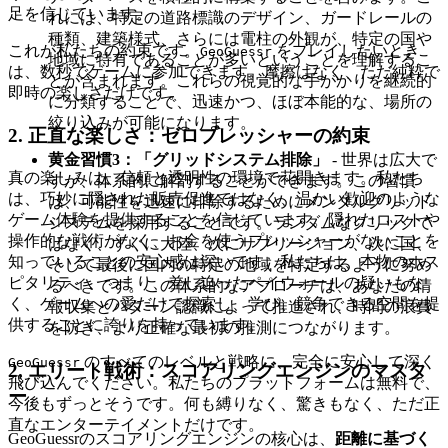
足を信じています。
れには、特定の道路標識のデザイン、ガードレールの
種類、建築様式、さらには電柱の外観が、特定の国や
これが私たちの約束です。
をプレイしたいとき
GeoGuessr
地域に特有であることが多いということを理解するこ
は、数秒でゲームに参加できます。摩擦はなく、ただ純粋で
とが含まれます。これらの視覚的な手がかりを継続的
即時の楽しさだけです。
に分類することで、迅速かつ、ほぼ本能的な、場所の
絞り込みが可能になります。
2. 正直な楽しさ：ゼロプレッシャーの約束
黄金習慣3：「グリッドシステム排除」
- 世界は広大で
真の楽しみは、信頼と透明性の環境で花開きます。私たち
すが、体系的に解剖することができます。この習慣
は、巧妙に隠された販売促進ではなく、温かい歓迎のような
は、可能性を迅速に排除するためにメンタルグリッド
ゲーム体験を提供することを信じています。隠れたコストや
システムを採用することです。ランダムなクリックで
操作的な戦術がなく、お金を使うプレッシャーがないことを
はなく、すぐに大陸、次にサブリージョン、次に国、
知っていることの安心感は深いです。私たちは、本物のホス
そして最後に国内の特定の地域を特定するように努め
ピタリティ、つまり、差し迫ったペイウォールの疑いもな
るべきです。この体系的なアプローチは、あなたの情
く、ゲームへの愛だけで探索し、学び、競争できる空間を提
報収集とパターン認識によって推進され、時間の浪費
供することに誇りを持っています。
を防ぎ、より正確な最初の推測につながります。
のすべてのレベルと戦略に、完全に安心して深く
GeoGuessr
2. エリート戦術：スコアリングエンジンのマスタ
飛び込んでください。私たちのプラットフォームは無料で、
ー
今後もずっとそうです。何も縛りなく、驚きもなく、ただ正
直なエンターテイメントだけです。
GeoGuessrのスコアリングエンジンの核心は、
距離に基づく