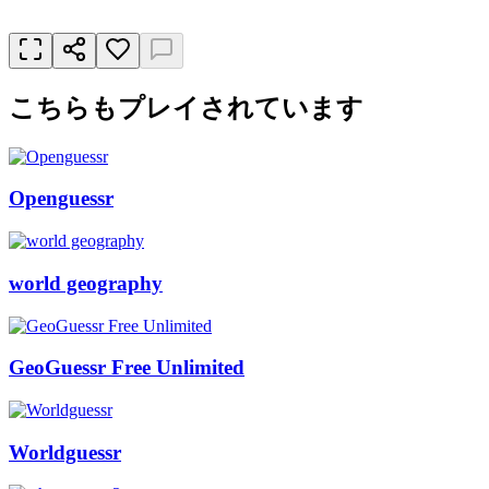
こちらもプレイされています
Openguessr
world geography
GeoGuessr Free Unlimited
Worldguessr