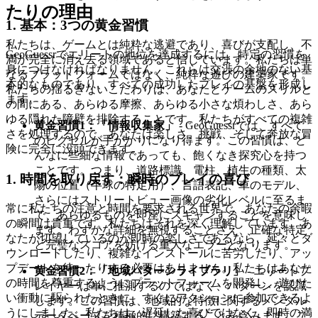
たりの理由
1. 基本：3つの黄金習慣
私たちは、ゲームとは純粋な逃避であり、喜びが支配し、不
GeoGuessrでエリートの地位を達成するには、特定の習慣を
満が完全に消え去る領域であると信じています。私たちは単
身につけなければなりません。これらは交渉の余地のない基
なるプラットフォームではなく、純粋な遊びの建築家です。
本的なものであり、すべての成功したプレイの基盤を形成し
私たちの揺るぎないこだわりは、あなたとゲームのスリルと
ます。
の間にある、あらゆる摩擦、あらゆる小さな煩わしさ、あら
ゆる隠れた障壁を排除することです。私たちがすべての複雑
黄金習慣1：「情報収集家」
- GeoGuessrでは、すべて
さを処理するので、あなたは楽しさ、挑戦、そして奔放な冒
のピクセルが手がかりになり得ます。この習慣は、ど
険に完全に没頭できます。
んなに些細な情報であっても、飽くなき探究心を持つ
ことです。つまり、道路標識、電柱、植生の種類、太
1. 時間を取り戻す：瞬時のプレイの喜び
陽の位置（半球の特定用）、言語表記、車のモデル、
さらにはストリートビュー画像の劣化レベルに至るま
常に私たちの注意と時間を要求される世界で、あなたの余暇
で、あらゆるものを即座にスキャンすることを意味し
の瞬間は貴重です。私たちはそれを深く理解しています。あ
ます。わずかな詳細を無視することさえ、正確な特定
なたが切望しているのが即時の楽しさであるなら、延々とダ
と完璧なスコアを妨げる重大なエラーとなります。
ウンロードしたり、複雑なインストールに苦労したり、アッ
プデートを待ったりする必要はありません。私たちはあなた
黄金習慣2：「地域パターンライブラリ」
- エリートプ
の時間を尊重するようにプラットフォームを開発し、遊びた
レイヤーは単に推測するのではなく、パターンを認識
い衝動に駆られたときに、すぐにアクションに参加できるよ
します。この習慣は、地域的な特徴に関するメンタル
うにしました。私たちは、遅延した喜びではなく、即時の満
データベースを積極的に構築することを含みます。こ