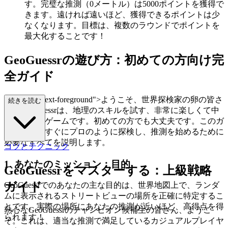
す。完璧な推測（0メートル）は5000ポイントを獲得で
きます。遠ければ遠いほど、獲得できるポイントは少
なくなります。目標は、複数のラウンドでポイントを
最大化することです！
GeoGuessrの遊び方：初めての方向け完
全ガイド
lass="mb-4 text-foreground">ようこそ、世界探検家の卵の皆さ
続きを読む
ん！GeoGuessrは、地理のスキルを試す、非常に楽しくて中
毒性のあるゲームです。初めての方でも大丈夫です。このガ
イドでは、すぐにプロのように探検し、推測を始めるために
必要なすべてを説明します。
コツとテクニック
1. あなたのミッション：目的
GeoGuessrをマスターする：上級戦略
ガイド
GeoGuessrでのあなたの主な目的は、世界地図上で、ランダ
ムに表示されるストリートビューの場所を正確に特定するこ
とです。実際の場所にあなたの推測が近いほど、高得点を得
熱心なGeoGuessrのチャンピオン候補生の皆さん、ようこ
られます！
そ。これは、適当な推測で満足しているカジュアルプレイヤ