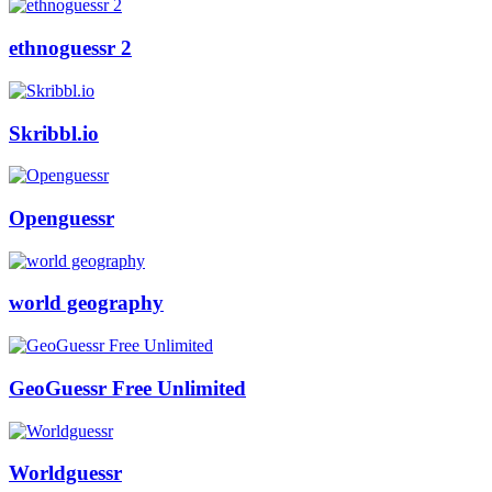
ethnoguessr 2
Skribbl.io
Openguessr
world geography
GeoGuessr Free Unlimited
Worldguessr