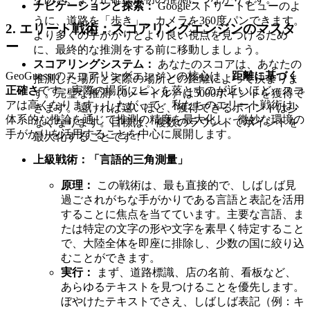
ナビゲーションと探索：
Googleストリートビューのよ
うに、道路を「歩き」、カメラを360度パンできます。
2. エリート戦術：スコアリングエンジンのマスタ
より多くの手がかりとより良い視点を見つけるため
ー
に、最終的な推測をする前に移動しましょう。
スコアリングシステム：
あなたのスコアは、あなたの
GeoGuessrのスコアリングエンジンの核心は、
距離に基づく
推測した場所と実際の場所との距離によって決まりま
正確さ
です。実際の場所にピンを落とすのが近いほど、スコ
す。完璧な推測（0メートル）は5000ポイントを獲得で
アは高くなります。したがって、私たちのエリート戦術は、
きます。遠ければ遠いほど、獲得できるポイントは少
体系的な推論を通じて推測の精度を最大化し、微妙な環境の
なくなります。目標は、複数のラウンドでポイントを
手がかりを活用することを中心に展開します。
最大化することです！
上級戦術：「言語的三角測量」
原理：
この戦術は、最も直接的で、しばしば見
過ごされがちな手がかりである言語と表記を活用
することに焦点を当てています。主要な言語、ま
たは特定の文字の形や文字を素早く特定すること
で、大陸全体を即座に排除し、少数の国に絞り込
むことができます。
実行：
まず、道路標識、店の名前、看板など、
あらゆるテキストを見つけることを優先します。
ぼやけたテキストでさえ、しばしば表記（例：キ