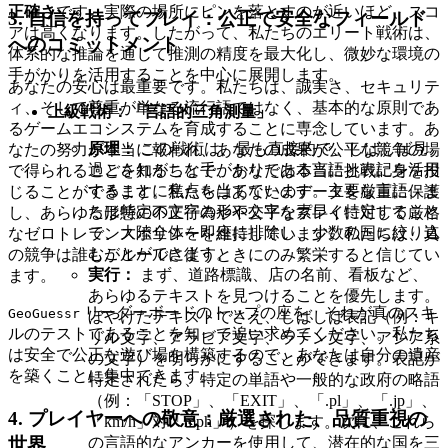
正確さ
です。実際の場所にピンを落とすのが近いほど、スコ
3. 自信を持ってプレイ：公正で安全なフィールド
アは高くなります。したがって、私たちのエリート戦術は、
へのコミットメント
体系的な推論を通じて推測の精度を最大化し、微妙な環境の
手がかりを活用することを中心に展開します。
あなたの安心は最重要です。私たちは、誠実さ、セキュリテ
ィ、そして尊重が単なる流行語ではなく、基本的な原則であ
上級戦術：「言語的三角測量」
るゲームエコシステムを育成することに専念しています。あ
原理：
この戦術は、最も直接的で、しばしば見
なたの努力が本当に報われ、あなたの成果が公平な競争の場
過ごされがちな手がかりである言語と表記を活用
で得られることを知ることで、あなたは本当に挑戦に身を投
することに焦点を当てています。主要な言語、ま
じることができます。私たちはあなたのデータを厳重に保護
たは特定の文字の形や文字を素早く特定すること
し、あらゆる形態の不正行為や不公平なプレイに対して厳格
で、大陸全体を即座に排除し、少数の国に絞り込
なゼロトレランスポリシーを維持しています。私たちは、真
むことができます。
の競争は誰もがルールに従うときにのみ繁栄すると信じてい
実行：
まず、道路標識、店の名前、看板など、
ます。
あらゆるテキストを見つけることを優先します。
リーダーボードのトップの座を、それが真のスキ
GeoGuessr
ぼやけたテキストでさえ、しばしば表記（例：キ
ルのテストであることを知って追い求めてください。私たち
リル文字、アラビア文字、ラテン文字、アジア系
は安全で公正な遊び場を構築するので、あなたは自分の遺産
の文字）を明らかにすることができます。表記が
を築くことに集中できます。
特定されたら、特定の単語や一般的な政府の略語
（例：「STOP」、「EXIT」、「.pl」、「.jp」、
4. プレイヤーへの敬意：厳選された、品質重視の
「km/h」対「mph」）を探します。次に、これら
世界
の言語的なアンカーを使用して、潜在的な国を三