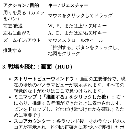
アクション / 目的
キー / ジェスチャー
周りを見る（カメラ
マウスをクリックしてドラッグ
をパン）
前進/後退
W、S、または上/下矢印キー
左右に曲がる
A、D、または左/右矢印キー
ズームイン/アウト
マウススクロールホイール
「推測する」ボタンをクリックし、
推測する
地図をクリック
3. 戦場を読む：画面（HUD）
ストリートビューウィンドウ：
画面の主要部分で、現
在の場所のパノラマビューが表示されます。すべての
視覚的な手がかりはここで見つけられます。
ミニマップ（「推測する」をクリックした後）：
右下
にあり、推測する準備ができたときに表示されます。
ピンをドロップし、どれだけ近づけたかを確認するた
めに重要です。
スコアカウンター：
各ラウンド後、そのラウンドのス
コアが表示され、推測の正確さに基づいて獲得したポ