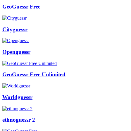
GeoGuessr Free
Cityguessr
Openguessr
GeoGuessr Free Unlimited
Worldguessr
ethnoguessr 2