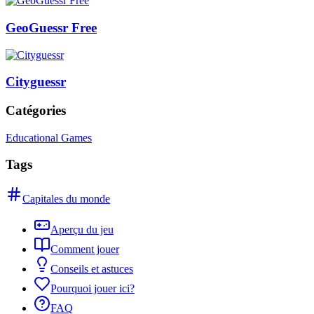
GeoGuessr Free
Cityguessr
Catégories
Educational Games
Tags
Capitales du monde
Aperçu du jeu
Comment jouer
Conseils et astuces
Pourquoi jouer ici?
FAQ