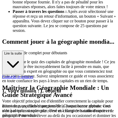
bonne réponse fournie. Il n'y a pas de pénalité pour les
mauvaises réponses, alors faites toujours de votre mieux !
Passer à travers les questions :
Après avoir sélectionné une
réponse et reçu un retour d'information, un bouton « Suivant »
apparaîtra. Vous devez cliquer sur ce bouton pour passer à la
question suivante. Le jeu se compose de 25 questions par
session.
Comment jouer à la géographie mondia...
le : Votre guide complet pour débutants
Lire la suite
Bienvenue sur le quiz des capitales de géographie mondiale ! Ce jeu
est conçu pour être incroyablement facile à prendre en main, que
vous soyez un expert en géographie ou que vous commenciez tout
juste votre aventure. Suivez simplement ce guide et vous associerez
Conseils et astuces
en toute confiance les pays à leurs capitales en un rien de temps.
Maîtriser la Géographie Mondiale : Un
1. Votre mission : L'objectif
Guide Stratégique Avancé
Votre objectif principal est d'identifier correctement la capitale pour
autant de pays affichés que possible. Chaque bonne réponse vous
Bienvenue, aspirants champions de la connaissance globale. Ceci
aide à obtenir un score plus élevé et à élargir vos connaissances en
n'est pas qu'un simple quiz ; c'est un champ de bataille d'esprit et de
géographie mondiale.
mémoire. Pour vous élever au-delà du jeu occasionnel et dominer les