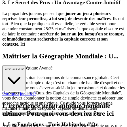
3. Le Secret des Pros : Un Avantage Contre-Intuitif
La plupart des joueurs pensent que
jouer au jeu à plusieurs
reprises leur permettra, à lui seul, de devenir des maîtres
. Ils ont
tort. Bien que la pratique soit essentielle, le véritable secret pour
atteindre constamment 25/25 et maîtriser chaque capitale obscure est
de faire le contraire :
arrêter de jouer au jeu lorsqu'on se trompe,
et immédiatement rechercher la capitale correcte et son
contexte.
Ici
Maîtriser la Géographie Mondiale : U...
n Guide Stratégique Avancé
Lire la suite
Bienvenue, aspirants champions de la connaissance globale. Ceci
n'est pas qu'un simple quiz ; c'est un champ de bataille d'esprit et de
mémoire. Pour vous élever au-delà du jeu occasionnel et dominer les
classements dans "Quiz des Capitales de la Géographie Mondiale",
Pourquoi jouer ici?
vous devez abandonner la notion de simple devinette et adopter une
approche tactique et analytique. Ce guide vous forgera en une
L'expérience géographique mondiale
machine à marquer des points, capable de démanteler
ultime : Pourquoi vous devriez être ici
systématiquement chaque question que le jeu vous pose.
1. Les Fondations : Trois Habitudes d'Or
Au fond, nous croyons que le jeu vidéo doit être une joie pure, une