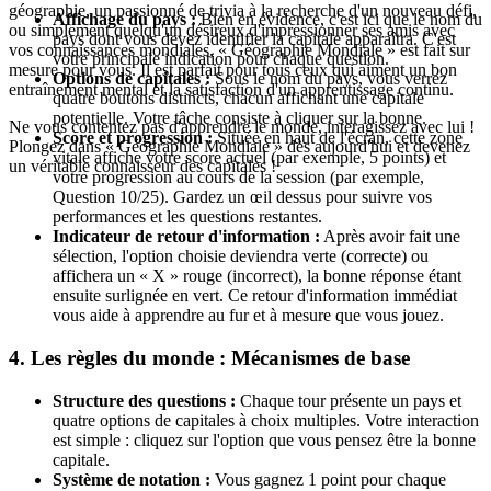
géographie, un passionné de trivia à la recherche d'un nouveau défi,
Affichage du pays :
Bien en évidence, c'est ici que le nom du
ou simplement quelqu'un désireux d'impressionner ses amis avec
pays dont vous devez identifier la capitale apparaîtra. C'est
vos connaissances mondiales, « Géographie Mondiale » est fait sur
votre principale indication pour chaque question.
mesure pour vous. Il est parfait pour tous ceux qui aiment un bon
Options de capitales :
Sous le nom du pays, vous verrez
entraînement mental et la satisfaction d'un apprentissage continu.
quatre boutons distincts, chacun affichant une capitale
potentielle. Votre tâche consiste à cliquer sur la bonne.
Ne vous contentez pas d'apprendre le monde, interagissez avec lui !
Score et progression :
Située en haut de l'écran, cette zone
Plongez dans « Géographie Mondiale » dès aujourd'hui et devenez
vitale affiche votre score actuel (par exemple, 5 points) et
un véritable connaisseur des capitales !
votre progression au cours de la session (par exemple,
Question 10/25). Gardez un œil dessus pour suivre vos
performances et les questions restantes.
Indicateur de retour d'information :
Après avoir fait une
sélection, l'option choisie deviendra verte (correcte) ou
affichera un « X » rouge (incorrect), la bonne réponse étant
ensuite surlignée en vert. Ce retour d'information immédiat
vous aide à apprendre au fur et à mesure que vous jouez.
4. Les règles du monde : Mécanismes de base
Structure des questions :
Chaque tour présente un pays et
quatre options de capitales à choix multiples. Votre interaction
est simple : cliquez sur l'option que vous pensez être la bonne
capitale.
Système de notation :
Vous gagnez 1 point pour chaque