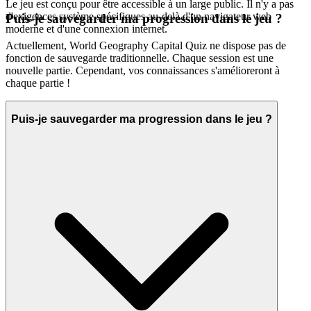
Le jeu est conçu pour être accessible à un large public. Il n'y a pas
d'exigences système spécifiques au-delà d'un navigateur web
Puis-je sauvegarder ma progression dans le jeu ?
moderne et d'une connexion internet.
Actuellement, World Geography Capital Quiz ne dispose pas de
fonction de sauvegarde traditionnelle. Chaque session est une
nouvelle partie. Cependant, vos connaissances s'amélioreront à
chaque partie !
Puis-je sauvegarder ma progression dans le jeu ?