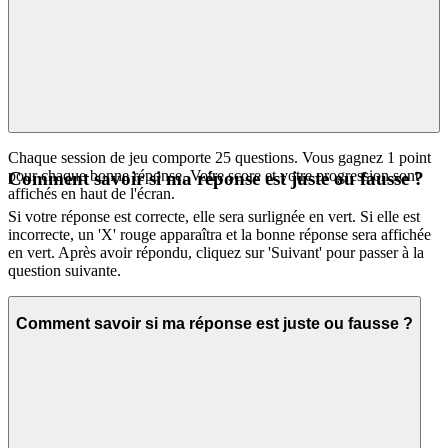
Chaque session de jeu comporte 25 questions. Vous gagnez 1 point
pour chaque bonne réponse. Votre score et votre progression sont
Comment savoir si ma réponse est juste ou fausse ?
affichés en haut de l'écran.
Si votre réponse est correcte, elle sera surlignée en vert. Si elle est
incorrecte, un 'X' rouge apparaîtra et la bonne réponse sera affichée
en vert. Après avoir répondu, cliquez sur 'Suivant' pour passer à la
question suivante.
Comment savoir si ma réponse est juste ou fausse ?