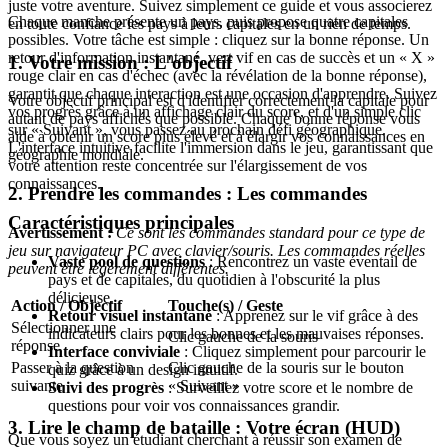
juste votre aventure. Suivez simplement ce guide et vous associerez
Chaque manche présente un pays, puis propose quatre capitales
en toute confiance les pays à leurs capitales en un rien de temps.
possibles. Votre tâche est simple : cliquez sur la bonne réponse. Un
retour d'information instantané, vert vif en cas de succès et un « X »
1. Votre mission : L'objectif
rouge clair en cas d'échec (avec la révélation de la bonne réponse),
garantit que chaque interaction est une occasion d'apprendre. Suivez
Votre objectif principal est d'identifier correctement la capitale pour
vos progrès grâce à un affichage clair du score, et d'un simple clic
autant de pays affichés que possible. Chaque bonne réponse vous
sur « Suivant », vous passez au prochain défi géographique.
aide à obtenir un score plus élevé et à élargir vos connaissances en
L'interface intuitive facilite l'immersion dans le jeu, garantissant que
géographie mondiale.
votre attention reste concentrée sur l'élargissement de vos
connaissances.
2. Prendre les commandes : Les commandes
Caractéristiques principales
Avertissement :
Ce sont les commandes standard pour ce type de
jeu sur navigateur PC avec clavier/souris. Les commandes réelles
Vaste pool de questions
: Rencontrez un vaste éventail de
peuvent être légèrement différentes.
pays et de capitales, du quotidien à l'obscurité la plus
délicieuse.
Action / Objectif
Touche(s) / Geste
Retour visuel instantané
: Apprenez sur le vif grâce à des
Sélectionner une
indicateurs clairs pour les bonnes et les mauvaises réponses.
Clic gauche de la souris
réponse
Interface conviviale
: Cliquez simplement pour parcourir le
Passer à la question
Clic gauche de la souris sur le bouton
quiz grâce à un design intuitif.
suivante
« Suivant »
Suivi des progrès
: Surveillez votre score et le nombre de
questions pour voir vos connaissances grandir.
3. Lire le champ de bataille : Votre écran (HUD)
Que vous soyez un étudiant cherchant à réussir son examen de