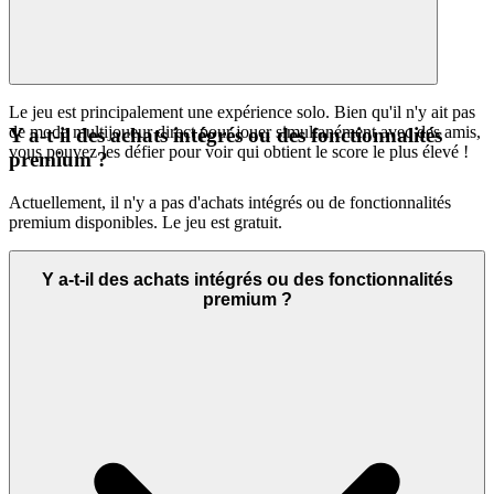
Le jeu est principalement une expérience solo. Bien qu'il n'y ait pas
de mode multijoueur direct pour jouer simultanément avec des amis,
Y a-t-il des achats intégrés ou des fonctionnalités
vous pouvez les défier pour voir qui obtient le score le plus élevé !
premium ?
Actuellement, il n'y a pas d'achats intégrés ou de fonctionnalités
premium disponibles. Le jeu est gratuit.
Y a-t-il des achats intégrés ou des fonctionnalités
premium ?