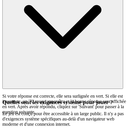
Si votre réponse est correcte, elle sera surlignée en vert. Si elle est
incorrecte, un 'X' rouge apparaîtra et la bonne réponse sera affichée
Quelles sont les exigences système pour jouer ?
en vert. Après avoir répondu, cliquez sur 'Suivant' pour passer à la
question suivante.
Le jeu est conçu pour être accessible à un large public. Il n'y a pas
d'exigences système spécifiques au-delà d'un navigateur web
moderne et d'une connexion internet.