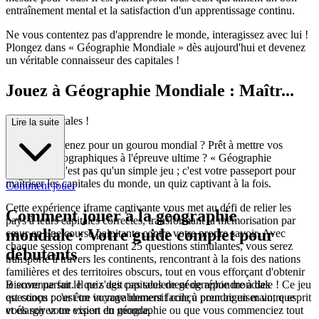
entraînement mental et la satisfaction d'un apprentissage continu.
Ne vous contentez pas d'apprendre le monde, interagissez avec lui !
Plongez dans « Géographie Mondiale » dès aujourd'hui et devenez
un véritable connaisseur des capitales !
Jouez à Géographie Mondiale : Maîtr...
isez vos capitales !
Lire la suite
Vous vous prenez pour un gourou mondial ? Prêt à mettre vos
prouesses géographiques à l'épreuve ultime ? « Géographie
Mondiale » n'est pas qu'un simple jeu ; c'est votre passeport pour
maîtriser les capitales du monde, un quiz captivant à la fois.
Comment jouer
Cette expérience iframe captivante vous met au défi de relier les
Comment jouer à la géographie
pays à leurs capitales correctes, transformant la mémorisation par
mondiale : Votre guide complet pour
cœur en une course palpitante contre votre propre savoir. Avec
chaque session comprenant 25 questions stimulantes, vous serez
débutants
transporté à travers les continents, rencontrant à la fois des nations
familières et des territoires obscurs, tout en vous efforçant d'obtenir
Bienvenue sur le quiz des capitales de géographie mondiale ! Ce jeu
le score parfait. Il ne s'agit pas seulement de répondre à des
est conçu pour être incroyablement facile à prendre en main, que
questions ; c'est un voyage immersif conçu pour aiguiser votre esprit
vous soyez un expert en géographie ou que vous commenciez tout
et élargir votre vision du monde.