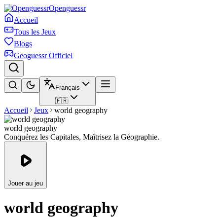
Openguessr
Accueil
Tous les Jeux
Blogs
Geoguessr Officiel
Français
🇫🇷
Accueil
Jeux
world geography
world geography
Conquérez les Capitales, Maîtrisez la Géographie.
Jouer au jeu
world geography