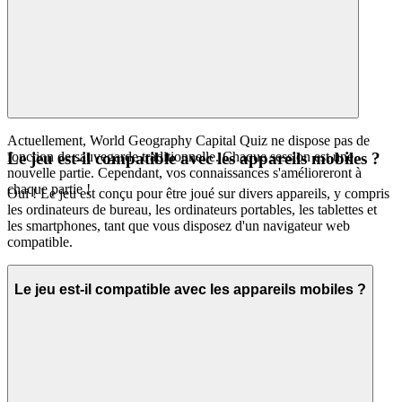
Actuellement, World Geography Capital Quiz ne dispose pas de
fonction de sauvegarde traditionnelle. Chaque session est une
Le jeu est-il compatible avec les appareils mobiles ?
nouvelle partie. Cependant, vos connaissances s'amélioreront à
chaque partie !
Oui ! Le jeu est conçu pour être joué sur divers appareils, y compris
les ordinateurs de bureau, les ordinateurs portables, les tablettes et
les smartphones, tant que vous disposez d'un navigateur web
compatible.
Le jeu est-il compatible avec les appareils mobiles ?