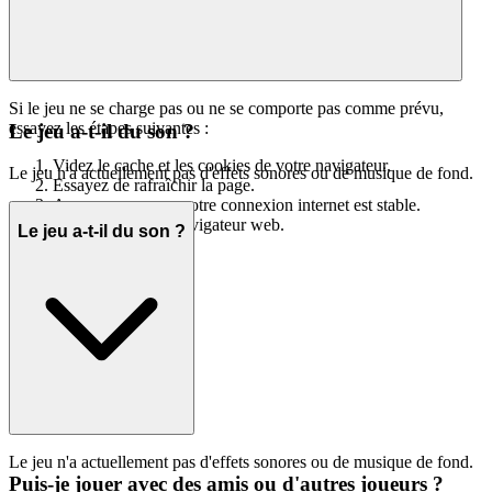
Si le jeu ne se charge pas ou ne se comporte pas comme prévu,
essayez les étapes suivantes :
Le jeu a-t-il du son ?
Videz le cache et les cookies de votre navigateur.
Le jeu n'a actuellement pas d'effets sonores ou de musique de fond.
Essayez de rafraîchir la page.
Assurez-vous que votre connexion internet est stable.
Essayez un autre navigateur web.
Le jeu a-t-il du son ?
Le jeu n'a actuellement pas d'effets sonores ou de musique de fond.
Puis-je jouer avec des amis ou d'autres joueurs ?