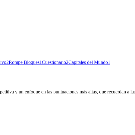
ivo
2
Rompe Bloques
1
Cuestionario
2
Capitales del Mundo
1
petitiva y un enfoque en las puntuaciones más altas, que recuerdan a las