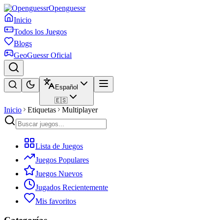
Openguessr
Inicio
Todos los Juegos
Blogs
GeoGuessr Oficial
Español
🇪🇸
Inicio
Etiquetas
Multiplayer
Lista de Juegos
Juegos Populares
Juegos Nuevos
Jugados Recientemente
Mis favoritos