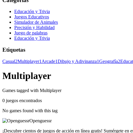
Categorías
Educación y Trivia
Juegos Educativos
Simulador de Animales
Precisión y Habilidad
Juego de palabras
Educación y Trivia
Etiquetas
Casual
2
Multiplayer
1
Arcade
1
Dibujo y Adivinanza
1
Geografía
2
Educat
Multiplayer
Games tagged with Multiplayer
0 juegos encontrados
No games found with this tag
Openguessr
¡Descubre cientos de juegos de acción en línea gratis! Sumérgete en e