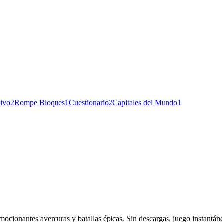
ivo
2
Rompe Bloques
1
Cuestionario
2
Capitales del Mundo
1
mocionantes aventuras y batallas épicas. Sin descargas, juego instantá