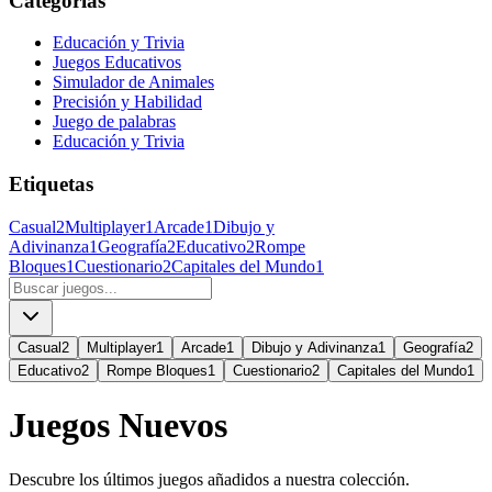
Categorías
Educación y Trivia
Juegos Educativos
Simulador de Animales
Precisión y Habilidad
Juego de palabras
Educación y Trivia
Etiquetas
Casual
2
Multiplayer
1
Arcade
1
Dibujo y
Adivinanza
1
Geografía
2
Educativo
2
Rompe
Bloques
1
Cuestionario
2
Capitales del Mundo
1
Casual
2
Multiplayer
1
Arcade
1
Dibujo y Adivinanza
1
Geografía
2
Educativo
2
Rompe Bloques
1
Cuestionario
2
Capitales del Mundo
1
Juegos Nuevos
Descubre los últimos juegos añadidos a nuestra colección.