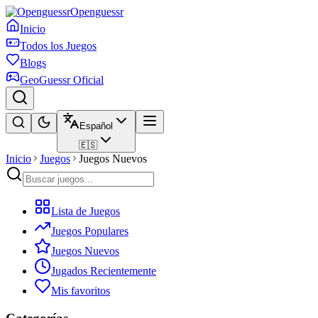
Openguessr
Inicio
Todos los Juegos
Blogs
GeoGuessr Oficial
Español
🇪🇸
Inicio
Juegos
Juegos Nuevos
Lista de Juegos
Juegos Populares
Juegos Nuevos
Jugados Recientemente
Mis favoritos