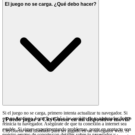
El juego no se carga. ¿Qué debo hacer?
Si el juego no se carga, primero intenta actualizar tu navegador. Si
eso no funciona, borra la caché y las cookies de tu navegador, luego
¿Puedo jugar a CityGuessr en mi dispositivo móvil?
reinicia tu navegador. Asegúrate de que tu conexión a internet sea
estable. Si sigues experimentando problemas, ponte en contacto con
CityGuessr está diseñado para ser jugado en un navegador web. Si
nuestro equipo de soporte con detalles sobre tu navegador y