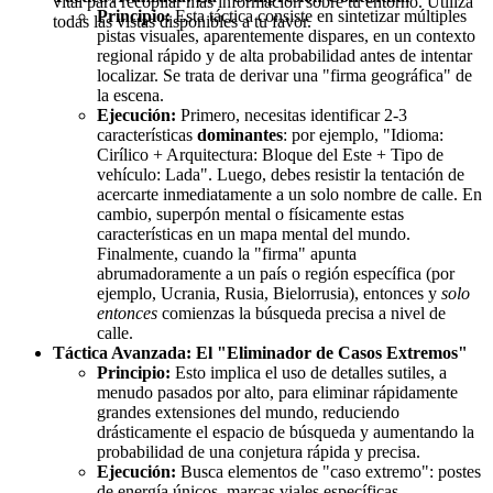
vital para recopilar más información sobre tu entorno. Utiliza
Principio:
Esta táctica consiste en sintetizar múltiples
todas las vistas disponibles a tu favor.
pistas visuales, aparentemente dispares, en un contexto
regional rápido y de alta probabilidad antes de intentar
localizar. Se trata de derivar una "firma geográfica" de
la escena.
Ejecución:
Primero, necesitas identificar 2-3
características
dominantes
: por ejemplo, "Idioma:
Cirílico + Arquitectura: Bloque del Este + Tipo de
vehículo: Lada". Luego, debes resistir la tentación de
acercarte inmediatamente a un solo nombre de calle. En
cambio, superpón mental o físicamente estas
características en un mapa mental del mundo.
Finalmente, cuando la "firma" apunta
abrumadoramente a un país o región específica (por
ejemplo, Ucrania, Rusia, Bielorrusia), entonces y
solo
entonces
comienzas la búsqueda precisa a nivel de
calle.
Táctica Avanzada: El "Eliminador de Casos Extremos"
Principio:
Esto implica el uso de detalles sutiles, a
menudo pasados por alto, para eliminar rápidamente
grandes extensiones del mundo, reduciendo
drásticamente el espacio de búsqueda y aumentando la
probabilidad de una conjetura rápida y precisa.
Ejecución:
Busca elementos de "caso extremo": postes
de energía únicos, marcas viales específicas,