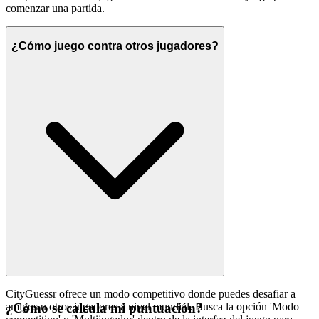
comenzar una partida.
¿Cómo juego contra otros jugadores?
CityGuessr ofrece un modo competitivo donde puedes desafiar a
amigos u otros jugadores a nivel mundial. Busca la opción 'Modo
¿Cómo se calcula mi puntuación?