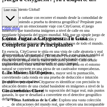
l Descubrimiento Global!
Leer más
¿Alguna vez soñaste con recorrer el mundo desde la comodidad de
tu hogar, poniendo a prueba tu destreza geográfica? Prepárate para
embarcarte en un emocionante viaje con CityGuessr, el juego
Cómo jugar
inmersivo que transforma imágenes a nivel de calle en una
trepidante búsqueda del tesoro mundial. Más que un simple juego de
Cómo Jugar a Cityguessr: Tu Guía
preguntas, CityGuessr desafía tus habilidades de observación y
amplía tus conocimientos de los paisajes urbanos de todo el mundo.
Completa para Principiantes
En esencia, CityGuessr te sitúa en una vista de calle aleatoria y real
¡Bienvenido a Cityguessr! Empezar es fácil, y esta guía te pondrá al
de una miríada de ciudades. ¿Tu misión? Precisar tu ubicación
día rápidamente. ¡Estarás explorando y adivinando como un
exacta en un mapa con la mayor precisión posible. Cada detalle
explorador urbano experimentado en poco tiempo!
arquitectónico, cada señal de tráfico, cada sutil pista en el entorno
natural se convierte en una pieza de un cautivador rompecabezas.
1. Tu Misión: El Objetivo
Cuanto más cerca esté tu conjetura, mayor será tu puntuación,
convirtiendo cada ronda en una prueba de deducción e intuición
geográfica muy atractiva.
Tu objetivo principal en Cityguessr es identificar con precisión tu
ubicación dentro de una ciudad basándote en imágenes a nivel de la
Características Clave:
calle. Cuanto más cerca esté tu suposición del lugar real, más puntos
ganarás, lo que te desafiará a convertirte en el detective geográfico
definitivo.
Vistas Auténticas de la Calle
: Explora una vasta colección
de ubicaciones del mundo real, que ofrecen una incomparable