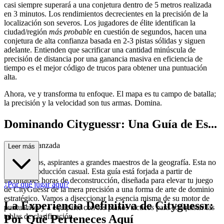
casi siempre superará a una conjetura dentro de 5 metros realizada
en 3 minutos. Los rendimientos decrecientes en la precisión de la
localización son severos. Los jugadores de élite identifican la
ciudad/región
más probable
en cuestión de segundos, hacen una
conjetura de alta confianza basada en 2-3 pistas sólidas y siguen
adelante. Entienden que sacrificar una cantidad minúscula de
precisión de distancia por una ganancia masiva en eficiencia de
tiempo es el mejor código de trucos para obtener una puntuación
alta.
Ahora, ve y transforma tu enfoque. El mapa es tu campo de batalla;
la precisión y la velocidad son tus armas. Domina.
Dominando Cityguessr: Una Guía de Es...
trategia Avanzada
Leer más
Bienvenidos, aspirantes a grandes maestros de la geografía. Esta no
es otra introducción casual. Esta guía está forjada a partir de
incontables horas de deconstrucción, diseñada para elevar tu juego
¿Por qué jugar aquí?
de CityGuessr de la mera precisión a una forma de arte de dominio
estratégico. Vamos a diseccionar la esencia misma de su motor de
La Experiencia Definitiva de Cityguessr:
puntuación y a equiparte con los planos tácticos para conquistar las
tablas de clasificación.
Por Qué Perteneces Aquí