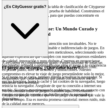
Persigue ese primer puesto en la tabla de clasificación de Cityguessr
¿Es CityGuessr gratis?
sabiendo que es una verdadera prueba de habilidad. Construimos el
campo de juego seguro y justo, para que puedas concentrarte en
construir tu legado.
4. Respeto por el Jugador: Un Mundo Curado y
Prioritario en la Calidad
Reconocemos que tu tiempo y atención son invaluables. No te
abrumamos con un mar interminable e indiferenciado de juegos. En
cambio, actuamos como curadores meticulosos, seleccionando solo
aquellas experiencias que cumplen con nuestros rigurosos estándares
de calidad, innovación y puro disfrute. Creemos en proporcionar
¡CityGuessr es completamente gratis! Puedes disfrutar de todas las
una interfaz refinada y optimizada que sitúe el juego y tu experiencia
características principales y explorar ciudades sin ningún coste.
El juego no se carga. ¿Qué debo hacer?
en primer plano, libre de desorden y distracciones. Nuestro
compromiso es elevar tu viaje de juego presentándote solo lo mejor,
Si el juego no se carga, primero intenta actualizar tu navegador. Si
asegurando que cada momento que pasas con nosotros sea un
eso no funciona, borra la caché y las cookies de tu navegador, luego
momento bien invertido.
reinicia tu navegador. Asegúrate de que tu conexión a internet sea
estable. Si sigues experimentando problemas, ponte en contacto con
No encontrarás miles de juegos clonados aquí. Presentamos
nuestro equipo de soporte con detalles sobre tu navegador y
Cityguessr porque creemos que es un juego excepcional que vale la
dispositivo.
pena tu tiempo. Esa es nuestra promesa curatorial: menos ruido, más
de la calidad que te mereces.