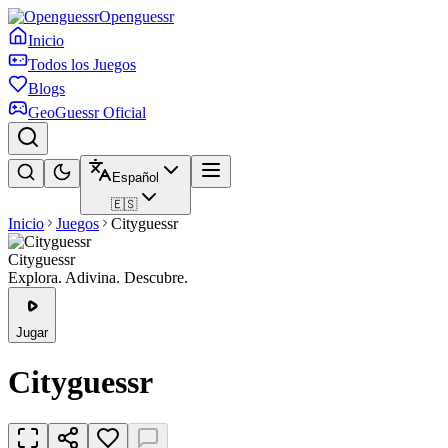
Openguessr
Inicio
Todos los Juegos
Blogs
GeoGuessr Oficial
Español
🇪🇸
Inicio
Juegos
Cityguessr
Cityguessr
Explora. Adivina. Descubre.
Jugar
Cityguessr