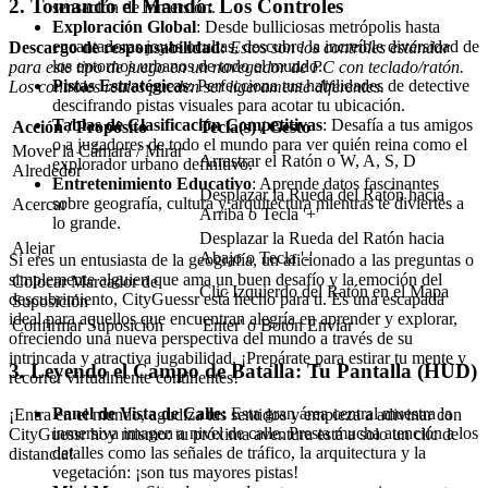
2. Tomando el Mando: Los Controles
sensación de inmersión.
Exploración Global
: Desde bulliciosas metrópolis hasta
encantadoras joyas ocultas, descubre la increíble diversidad de
Descargo de responsabilidad:
Estos son los controles estándar
los entornos urbanos de todo el mundo.
para este tipo de juego en un navegador de PC con teclado/ratón.
Pistas Estratégicas
: Perfecciona tus habilidades de detective
Los controles reales pueden ser ligeramente diferentes.
descifrando pistas visuales para acotar tu ubicación.
Tablas de Clasificación Competitivas
: Desafía a tus amigos
Acción / Propósito
Tecla(s) / Gesto
o a jugadores de todo el mundo para ver quién reina como el
Mover la Cámara / Mirar
Arrastrar el Ratón o W, A, S, D
explorador urbano definitivo.
Alrededor
Entretenimiento Educativo
: Aprende datos fascinantes
Desplazar la Rueda del Ratón hacia
sobre geografía, cultura y arquitectura mientras te diviertes a
Acercar
Arriba o Tecla '+'
lo grande.
Desplazar la Rueda del Ratón hacia
Alejar
Abajo o Tecla '-'
Si eres un entusiasta de la geografía, un aficionado a las preguntas o
simplemente alguien que ama un buen desafío y la emoción del
Colocar Marcador de
Clic Izquierdo del Ratón en el Mapa
descubrimiento, CityGuessr está hecho para ti. Es una escapada
Suposición
ideal para aquellos que encuentran alegría en aprender y explorar,
Confirmar Suposición
'Enter' o Botón Enviar
ofreciendo una nueva perspectiva del mundo a través de su
intrincada y atractiva jugabilidad. ¡Prepárate para estirar tu mente y
3. Leyendo el Campo de Batalla: Tu Pantalla (HUD)
recorrer virtualmente continentes!
Panel de Vista de Calle:
Esta gran área central muestra la
¡Entra en el mundo, agudiza tus sentidos y empieza a adivinar con
inmersiva imagen a nivel de calle. Presta mucha atención a los
CityGuessr hoy mismo: tu próxima aventura está a solo un clic de
detalles como las señales de tráfico, la arquitectura y la
distancia!
vegetación: ¡son tus mayores pistas!