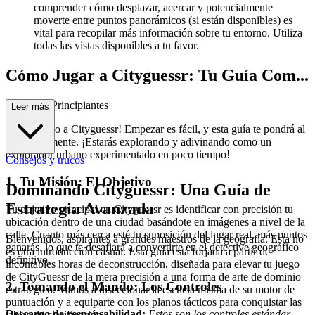
comprender cómo desplazar, acercar y potencialmente
moverte entre puntos panorámicos (si están disponibles) es
vital para recopilar más información sobre tu entorno. Utiliza
todas las vistas disponibles a tu favor.
Cómo Jugar a Cityguessr: Tu Guía Com...
pleta para Principiantes
Leer más
¡Bienvenido a Cityguessr! Empezar es fácil, y esta guía te pondrá al
día rápidamente. ¡Estarás explorando y adivinando como un
explorador urbano experimentado en poco tiempo!
Consejos y trucos
1. Tu Misión: El Objetivo
Dominando Cityguessr: Una Guía de
Estrategia Avanzada
Tu objetivo principal en Cityguessr es identificar con precisión tu
ubicación dentro de una ciudad basándote en imágenes a nivel de la
calle. Cuanto más cerca esté tu suposición del lugar real, más puntos
Bienvenidos, aspirantes a grandes maestros de la geografía. Esta no
ganarás, lo que te desafiará a convertirte en el detective geográfico
es otra introducción casual. Esta guía está forjada a partir de
definitivo.
incontables horas de deconstrucción, diseñada para elevar tu juego
de CityGuessr de la mera precisión a una forma de arte de dominio
2. Tomando el Mando: Los Controles
estratégico. Vamos a diseccionar la esencia misma de su motor de
puntuación y a equiparte con los planos tácticos para conquistar las
Descargo de responsabilidad:
Estos son los controles estándar
tablas de clasificación.