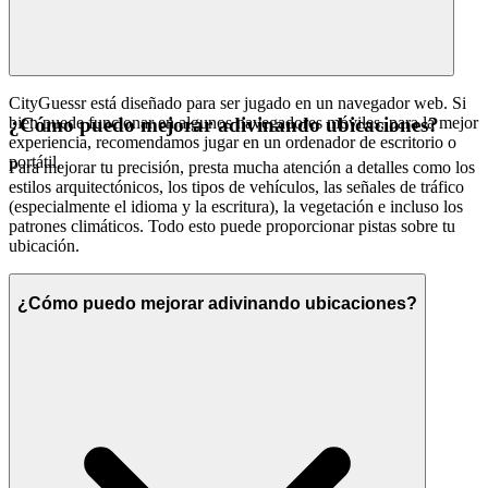
CityGuessr está diseñado para ser jugado en un navegador web. Si
bien puede funcionar en algunos navegadores móviles, para la mejor
¿Cómo puedo mejorar adivinando ubicaciones?
experiencia, recomendamos jugar en un ordenador de escritorio o
portátil.
Para mejorar tu precisión, presta mucha atención a detalles como los
estilos arquitectónicos, los tipos de vehículos, las señales de tráfico
(especialmente el idioma y la escritura), la vegetación e incluso los
patrones climáticos. Todo esto puede proporcionar pistas sobre tu
ubicación.
¿Cómo puedo mejorar adivinando ubicaciones?