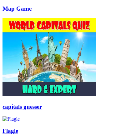
Map Game
capitals guesser
Flagle