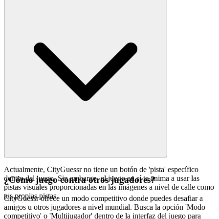
Actualmente, CityGuessr no tiene un botón de 'pista' específico
dentro del juego. Sin embargo, el juego en sí te anima a usar las
¿Cómo juego contra otros jugadores?
pistas visuales proporcionadas en las imágenes a nivel de calle como
tus propias pistas.
CityGuessr ofrece un modo competitivo donde puedes desafiar a
amigos u otros jugadores a nivel mundial. Busca la opción 'Modo
competitivo' o 'Multijugador' dentro de la interfaz del juego para