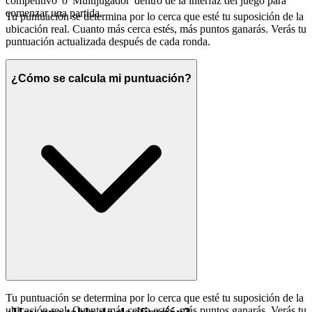
competitivo' o 'Multijugador' dentro de la interfaz del juego para
comenzar una partida.
Tu puntuación se determina por lo cerca que esté tu suposición de la
ubicación real. Cuanto más cerca estés, más puntos ganarás. Verás tu
puntuación actualizada después de cada ronda.
¿Cómo se calcula mi puntuación?
Tu puntuación se determina por lo cerca que esté tu suposición de la
ubicación real. Cuanto más cerca estés, más puntos ganarás. Verás tu