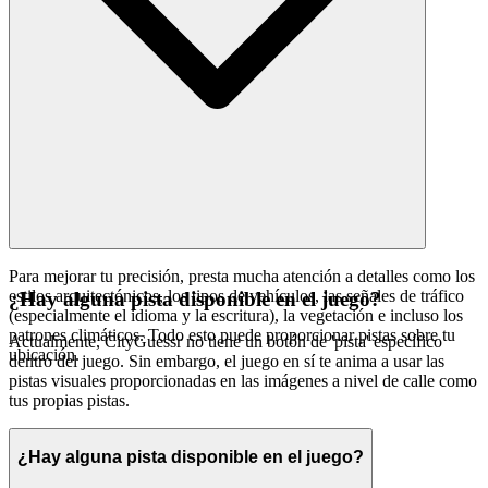
Para mejorar tu precisión, presta mucha atención a detalles como los
estilos arquitectónicos, los tipos de vehículos, las señales de tráfico
¿Hay alguna pista disponible en el juego?
(especialmente el idioma y la escritura), la vegetación e incluso los
patrones climáticos. Todo esto puede proporcionar pistas sobre tu
Actualmente, CityGuessr no tiene un botón de 'pista' específico
ubicación.
dentro del juego. Sin embargo, el juego en sí te anima a usar las
pistas visuales proporcionadas en las imágenes a nivel de calle como
tus propias pistas.
¿Hay alguna pista disponible en el juego?