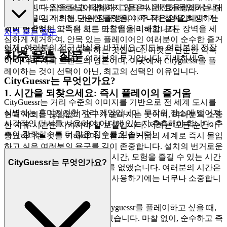
추측하고, 다음으로 넘어갑니다. 그들은 시간 효율성에서 막대
고 믿습니다. 짐을 덜고, 타협하지 않으며, 완전히 몰입하는 경
한 이득을 얻기 위해, 거리 정확성의 아주 적은 양을 희생하는
험 말입니다. 저희는 단순한 플랫폼이 아니라 철학입니다. 저
것이 궁극적인 고득점 치트 코드임을 이해합니다.
희의 변함없는 약속은 모든 마찰을 처리하고, 모든 장벽을 세
자주 묻는 질문
심하게 제거하여, 안목 있는 플레이어인 여러분이 순수한 즐거
이제, 여러분의 접근 방식을 바꾸세요. 지도는 여러분의 전장
움에만 집중할 수 있도록 하는 것입니다. 이것은 단순한 약속
자주 묻는 질문
이며, 정확성과 속도는 여러분의 무기입니다. 지배하세요.
이 아니라 저희 브랜드의 영혼이며, 이곳에서 Cityguessr를 플
레이하는 것이 선택이 아닌, 최고의 선택인 이유입니다.
CityGuessr는 무엇인가요?
1. 시간을 되찾으세요: 즉시 플레이의 즐거움
CityGuessr는 거리 수준의 이미지를 기반으로 전 세계 도시를
식별하는 흥미진진한 지리 게임입니다. 무작위 장소에 떨어져
현대 사회는 끊임없이 요구가 쏟아지는 곳이며, 여러분의 소중
시각적인 단서를 사용하여 어디에 있는지 추측해야 합니다. 추
한 자유 시간은 지켜져야 할 보물입니다. 저희는 모든 순간이
측이 정확할수록 더 많은 점수를 얻습니다!
중요하다는 것을 이해하며, 도전과 즐거움의 세계로 즉시 몰입
하고 싶은 여러분의 욕구를 깊이 존중합니다. 설치의 번거로운
절차, 다운로드의 지루한 대기 시간, 모험을 즐길 수 있는 시간
CityGuessr는 무엇인가요?
을 앗아가는 끝없는 업데이트를 없앴습니다. 여러분의 시간은
순수한 플레이 외에 다른 것에 사용하기에는 너무나 소중합니
다.
이것이 저희의 약속입니다. Cityguessr를 플레이하고 싶을 때,
몇 초 안에 게임을 시작할 수 있습니다. 마찰 없이, 순수하고 즉