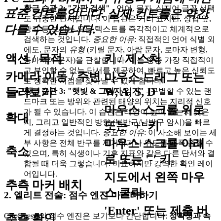
황금 습관 2: "간판 검색"
- 언어, 문자, 심지어 글꼴 선택
표준 컨트롤입니다. 실제 컨트롤은 약간
도 귀중한 단서입니다. 이 습관은 거리 표지판, 상점 앞,
다를 수 있습니다.
광고 등 보이는 모든 텍스트를 즉각적이고 체계적으로
검색하는 것입니다.
중요한 이유
: 직접적인 언어 식별 외
에도, 문자의
유형
(키릴 문자, 아랍 문자, 로마자 변형,
액션 / 목적
키 / 제스처
동아시아 문자)을 관찰합니다. 이는 종종 가장 직접적이
고 부인할 수 없는 단서를 제공하여, 빠르고 높은 신뢰도
카메라 이동 / 주변
마우스 드래그 또는
로 정확한 지점을 찾아낼 수 있게 합니다.
W, A, S, D
둘러보기
황금 습관 3: "햇빛 & 그림자 읽기"
- 구별할 수 있는 랜
드마크 또는 방위와 관련된 태양의 위치는 지리적 신호
마우스 스크롤 위로
가 될 수 있습니다. 이 습관은 태양이 높이 있는지 낮은
확대
지, 그리고 일반적인 방향 (북반구/남반구 암시)을 빠르
또는 '+' 키
게 결정하는 것입니다.
중요한 이유
: 이 사소해 보이는 세
마우스 스크롤 아래
부 사항은 전체 반구를 제거하거나 위도를 대폭 좁힐 수
축소
있으며, 특히 식생이나 기후 지표와 같은 다른 단서와 결
로 또는 '-' 키
합될 때 더욱 그렇습니다. 미묘하지만 강력한 확인 레이
어입니다.
지도에서 왼쪽 마우
추측 마커 배치
스 클릭
2. 엘리트 전술: 점수 엔진 마스터하기
'Enter' 또는 제출 버
CityGuessr의 점수 엔진은 보기보다 간단합니다:
정확성과 속
추측 확인