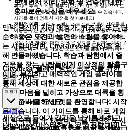
보내면서 지리, 문화 및 건축에 대한
위치에 추측 마커를 매우 가깝게 배치하면 일반적인 도
흥미로운 사실을 배우세요.
시 추측에 비해 훨씬 더 많은 점수를 얻을 수 있습니다.
시간을 들여 정확한 지점을 찾아보세요!
전략적 이동:
모든 모드에서 스트리트 뷰에서 자유롭게
만약 당신이 지리 애호가, 퀴즈광, 또는 단
이동할 수는 없지만, 파노라마 지점 간에 이동하고, 확대/
순히 좋은 도전과 발견의 스릴을 좋아하
축소하고, 이동하는 방법(사용 가능한 경우)을 이해하는
것은 주변 환경에 대한 더 많은 정보를 수집하는 데 매우
는 사람이라면, CityGuessr는 당신을 위
중요합니다. 사용 가능한 모든 보기를 활용하여 유리하
해 만들어졌습니다. 학습과 탐험에서 즐
게 사용하세요.
거움을 찾는 사람들에게 이상적인 탈출구
Cityguessr 플레이 방법: 초보자를 위한
이며, 복잡하고 매력적인 게임 플레이를
완벽 가이드
통해 세상에 대한 새로운 관점을 제공합
2>
니다. 마음을 넓히고 가상으로 대륙을 횡
더 읽기
단할 준비를 하세요!
Cityguessr에 오신 것을 환영합니다! 시작
은 쉽습니다. 이 가이드를 통해 바로 게임
팁과 요령
세상으로 들어가 감각을 날카롭게 하고
에 익숙해질 수 있습니다. 곧 노련한 도시
Cityguessr 마스터하기: 고급 전략 가이드
오늘 CityGuessr로 추측을 시작하세요.
탐험가처럼 탐험하고 추측하게 될 것입니