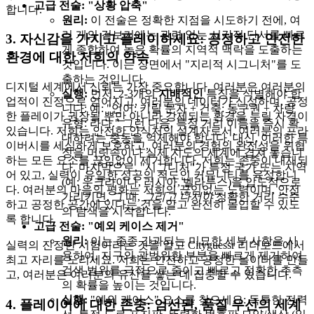
고급 전술: "상황 압축"
합니다.
원리:
이 전술은 정확한 지점을 시도하기 전에, 여
러 개의 겉보기에는 관련 없는 시각적 단서를 빠르
3. 자신감을 가지고 플레이하세요: 공정하고 안전한
게 종합하여 높은 확률의 지역적 맥락을 도출하는
환경에 대한 저희의 약속
것입니다. 이는 장면에서 "지리적 시그니처"를 도
출하는 것입니다.
디지털 세계에서 신뢰는 가장 중요합니다. 여러분은 여러분의
실행:
먼저, 2-3개의
지배적인
특징을 식별해야 합
업적이 진정으로 얻어지고, 여러분의 데이터가 신성하며, 공정
니다: 예: "언어: 키릴 문자 + 건축: 동구권 + 차량
한 플레이가 권장될 뿐만 아니라 강제되는 환경을 누릴 자격이
유형: 라다." 그런 다음, 특정 거리 이름을 즉시 확
있습니다. 저희는 안전한 안식처의 설계자로서, 여러분의 프라
대하려는 충동을 억제해야 합니다. 대신, 이러한 특
이버시를 세심하게 보호하고, 여러분의 경험의 완전성을 위협
징을 머릿속이나 실제 지도의 세계에 겹쳐 놓습니
하는 모든 요소를 끊임없이 제거합니다. 저희는 존중이 내재되
다. 마지막으로, "시그니처"가 특정 국가 또는 지역
어 있고, 실력이 유일한 성공의 척도인 커뮤니티를 육성합니
(예: 우크라이나, 러시아, 벨라루스)을 압도적으로
다. 여러분의 마음의 평화는 저희의 끊임없는 노력이며, 안전
가리키면, 그 때,
그리고 나서야
정확한 거리 수준
하고 공정한 공간에 있다는 것을 알고 완전히 몰입할 수 있도
의 탐색을 시작합니다.
록 합니다.
고급 전술: "예외 케이스 제거"
원리:
이는 종종 간과되는 미묘한 세부 사항을 사
실력의 진정한 시험이라는 것을 알고 Cityguessr 리더보드에서
용하여, 지구의 광범위한 부분을 빠르게 제거하여
최고 자리를 노리세요. 저희는 안전하고 공정한 놀이터를 만들
검색 범위를 극적으로 줄이고 빠르고 정확한 추측
고, 여러분은 여러분의 유산을 쌓는 데 집중할 수 있습니다.
의 확률을 높이는 것입니다.
실행:
"예외 케이스" 요소를 찾으세요: 독특한 전력
4. 플레이어에 대한 존중: 엄선된, 품질 우선의 세계