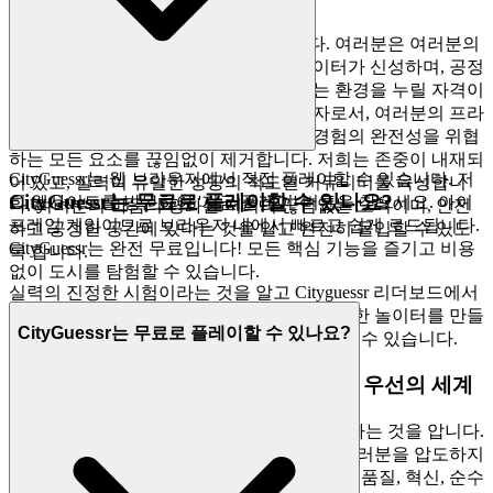
디지털 세계에서 신뢰는 가장 중요합니다. 여러분은 여러분의
업적이 진정으로 얻어지고, 여러분의 데이터가 신성하며, 공정
한 플레이가 권장될 뿐만 아니라 강제되는 환경을 누릴 자격이
있습니다. 저희는 안전한 안식처의 설계자로서, 여러분의 프라
이버시를 세심하게 보호하고, 여러분의 경험의 완전성을 위협
하는 모든 요소를 끊임없이 제거합니다. 저희는 존중이 내재되
CityGuessr는 웹 브라우저에서 직접 플레이할 수 있습니다. 저
어 있고, 실력이 유일한 성공의 척도인 커뮤니티를 육성합니
CityGuessr는 무료로 플레이할 수 있나요?
희 웹사이트를 방문하여 '지금 플레이' 버튼을 찾으세요. 아이
다. 여러분의 마음의 평화는 저희의 끊임없는 노력이며, 안전
프레임 게임이므로 브라우저 내에서 빠르고 쉽게 로드됩니다.
하고 공정한 공간에 있다는 것을 알고 완전히 몰입할 수 있도
CityGuessr는 완전 무료입니다! 모든 핵심 기능을 즐기고 비용
록 합니다.
없이 도시를 탐험할 수 있습니다.
실력의 진정한 시험이라는 것을 알고 Cityguessr 리더보드에서
최고 자리를 노리세요. 저희는 안전하고 공정한 놀이터를 만들
CityGuessr는 무료로 플레이할 수 있나요?
고, 여러분은 여러분의 유산을 쌓는 데 집중할 수 있습니다.
4. 플레이어에 대한 존중: 엄선된, 품질 우선의 세계
저희는 여러분의 시간과 주의가 매우 중요하다는 것을 압니다.
저희는 끝없이, 차별성 없는 게임의 바다로 여러분을 압도하지
않습니다. 대신, 저희는 세심한 큐레이터로서, 품질, 혁신, 순수