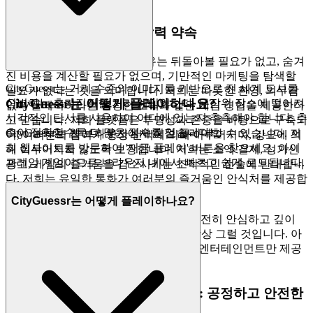
각적인 즐거움만 남습니다.
2. 정직한 즐거움: 제로 압력 약속
엔터테인먼트에서 진정한 자유는 뒤돌아볼 필요가 없고, 숨겨
진 비용을 계산할 필요가 없으며, 기만적인 마케팅을 탐색할
CityGuessr는 거리 수준의 이미지를 기반으로 전 세계 도시를
필요가 없다는 것을 의미합니다. 저희는 따뜻한 환영, 의무감
CityGuessr는 어떻게 플레이하나요?
식별하는 흥미진진한 지리 게임입니다. 무작위 장소에 떨어져
없이 플레이하라는 진정한 초대와 같은 게임 경험을 제공한다
시각적인 단서를 사용하여 어디에 있는지 추측해야 합니다. 추
고 믿습니다. 저희 플랫폼은 투명성과 존중을 바탕으로 구축되
측이 정확할수록 더 많은 점수를 얻습니다!
CityGuessr는 웹 브라우저에서 직접 플레이할 수 있습니다. 저
어, 여러분의 참여가 항상 선택에 의해 이루어지며, 강요에 의
희 웹사이트를 방문하여 '지금 플레이' 버튼을 찾으세요. 아이
해 이루어지지 않도록 보장합니다. 저희는 소액 결제, 성가신
프레임 게임이므로 브라우저 내에서 빠르고 쉽게 로드됩니다.
광고, 게임의 즐거움을 감소시키는 조작적인 전술에 반대합니
다. 저희는 유일한 통화가 여러분의 즐거움인 안식처를 제공합
니다.
CityGuessr는 어떻게 플레이하나요?
Cityguessr의 모든 레벨과 전략에 대해 완전히 안심하고 깊이
몰입하세요. 저희 플랫폼은 무료이며, 항상 그럴 것입니다. 아
무런 조건 없이, 놀라운 일 없이, 진정한 엔터테인먼트만 제공
합니다.
3. 자신감을 가지고 플레이하세요: 공정하고 안전한
환경에 대한 저희의 약속