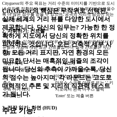
Cityguessr의 주요 목표는 거리 수준의 이미지를 기반으로 도시
내 위치를 정확하게 식별하는 것입니다. 실제 위치에 가까울수
CityGuessr의 핵심은 무작위로 선택된,
록 더 많은 점수를 얻을 수 있으며, 궁극의 지리적 탐정이 되는
실제 세계의 거리 뷰를 다양한 도시에서
데 도전합니다.
제공합니다. 당신의 임무는? 가능한 한 정
2. 지휘하기: 컨트롤
확하게 지도에서 당신의 정확한 위치를
면책 조항:
이것은 키보드/마우스가 있는 PC 브라우저에서 이
파악하는 것입니다. 모든 건축적 세부 사
유형의 게임에 대한 표준 컨트롤입니다. 실제 컨트롤은 약간
항, 모든 거리 표지판, 자연 환경의 모든
다를 수 있습니다.
미묘한 단서는 매혹적인 퍼즐의 조각이
액션 / 목적
키 / 제스처
됩니다. 당신의 추측이 가까울수록, 당신
카메라 이동 / 주변 둘러보기
마우스 드래그 또는 W, A, S, D
확대
마우스 스크롤 위로 또는 '+' 키
의 점수는 높아지며, 각 라운드는 고도로
축소
마우스 스크롤 아래로 또는 '-' 키
매력적인 추론 및 지리적 직관력 테스트
추측 마커 배치
지도에서 왼쪽 마우스 클릭
가 됩니다.
추측 확인
'Enter' 또는 제출 버튼
3. 전장 읽기: 화면 (HUD)
주요 기능: