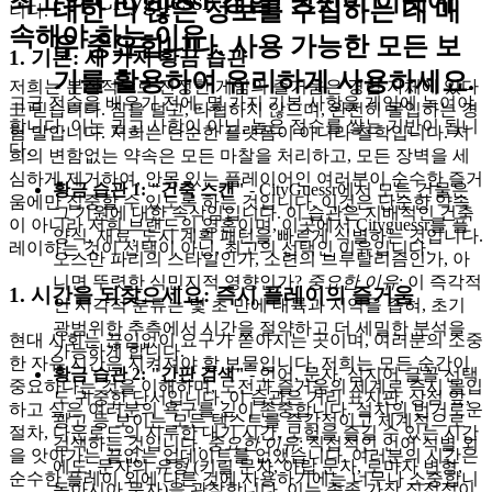
최고의 Cityguessr 경험: 당신이 이곳에
대한 더 많은 정보를 수집하는 데 매
니다.
속해야 하는 이유
우 중요합니다. 사용 가능한 모든 보
1. 기본: 세 가지 황금 습관
기를 활용하여 유리하게 사용하세요.
저희는 본질적으로 진정한 게임의 즐거움은 경험 자체에 있다
고급 전술을 배우기 전에, 몇 가지 기본 사항을 게임에 녹여야
고 믿습니다. 짐을 덜고, 타협하지 않으며, 완전히 몰입하는 경
합니다. 이는 권고 사항이 아닌, 높은 점수를 쌓는 기반이 됩니
험 말입니다. 저희는 단순한 플랫폼이 아니라 철학입니다. 저
다.
희의 변함없는 약속은 모든 마찰을 처리하고, 모든 장벽을 세
심하게 제거하여, 안목 있는 플레이어인 여러분이 순수한 즐거
황금 습관 1: "건축 스캔"
- CityGuessr에서 모든 건물은
움에만 집중할 수 있도록 하는 것입니다. 이것은 단순한 약속
그 기원에 대한 속삭임입니다. 이 습관은 지배적인 건축
이 아니라 저희 브랜드의 영혼이며, 이곳에서 Cityguessr를 플
양식, 재료, 도시 계획 패턴을 빠르게 식별하는 것입니다.
레이하는 것이 선택이 아닌, 최고의 선택인 이유입니다.
오스만 파리의 스타일인가, 소련의 브루탈리즘인가, 아
니면 뚜렷한 식민지적 영향인가?
중요한 이유
: 이 즉각적
1. 시간을 되찾으세요: 즉시 플레이의 즐거움
인 시각적 분류는 몇 초 만에 대륙과 지역을 좁혀, 초기
광범위한 추측에서 시간을 절약하고 더 세밀한 분석을
현대 사회는 끊임없이 요구가 쏟아지는 곳이며, 여러분의 소중
가능하게 합니다.
한 자유 시간은 지켜져야 할 보물입니다. 저희는 모든 순간이
황금 습관 2: "간판 검색"
- 언어, 문자, 심지어 글꼴 선택
중요하다는 것을 이해하며, 도전과 즐거움의 세계로 즉시 몰입
도 귀중한 단서입니다. 이 습관은 거리 표지판, 상점 앞,
하고 싶은 여러분의 욕구를 깊이 존중합니다. 설치의 번거로운
광고 등 보이는 모든 텍스트를 즉각적이고 체계적으로
절차, 다운로드의 지루한 대기 시간, 모험을 즐길 수 있는 시간
검색하는 것입니다.
중요한 이유
: 직접적인 언어 식별 외
을 앗아가는 끝없는 업데이트를 없앴습니다. 여러분의 시간은
에도, 문자의
유형
(키릴 문자, 아랍 문자, 로마자 변형,
순수한 플레이 외에 다른 것에 사용하기에는 너무나 소중합니
동아시아 문자)을 관찰합니다. 이는 종종 가장 직접적이