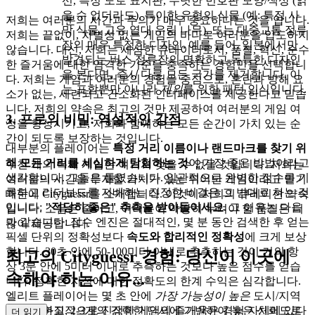
선, 특정 도로 표지판, 뚜렷한 번호판 모양/색상 (읽
을 수 없더라도), 특이한 유형의 식물 (예: 특정 사
저희는 여러분의 시간과 주의가 매우 중요하다는 것을 압니다.
막 식물, 고유 열대 우림 나무), 또는 대중교통 정류
저희는 끝없이, 차별성 없는 게임의 바다로 여러분을 압도하지
장의 매우 특정한 디자인. 예를 들어, 일본에서만
않습니다. 대신, 저희는 세심한 큐레이터로서, 품질, 혁신, 순수
발견되는 버스 정류장의 명확하고 독특한 디자인
한 즐거움에 대한 엄격한 기준을 충족하는 경험만을 선택합니
을 본다면,
즉시
다른 모든 국가를 제거합니다. 이
다. 저희는 게임과 여러분의 경험을 중심으로, 혼란과 방해 요
는 포함뿐만 아니라
제외
를 위한 패턴 인식입니다.
소가 없는, 세련되고 간소화된 인터페이스를 제공한다고 믿습
니다. 저희의 약속은 최고의 것만 제공하여 여러분의 게임 여
3. 프로의 비밀: 역설적인 강점
정을 향상시키고, 저희와 함께하는 모든 순간이 가치 있는 순
간이 되도록 보장하는 것입니다.
대부분의 플레이어는
특정 거리 이름이나 랜드마크를 찾기 위
해 모든 거리를 세심하게 탐험하는 것
이 가장 좋은 방법이라고
수천 개의 복제 게임은 여기서 찾을 수 없을 것입니다. 저희는
생각합니다. 그들은 틀렸습니다. 일관적으로 완벽한 점수를 기
여러분의 시간을 투자할 가치가 있는 뛰어난 게임이라고 믿기
록하고 리더보드를 지배하는 진정한 비결은 그 반대로 하는 것
때문에 Cityguessr를 소개합니다. 이것이 저희의 큐레이션 약속
입니다:
"적당히 좋은" 추측을 받아들이세요
. 그 이유는 다음
입니다. 소음은 줄이고, 여러분이 마땅히 누려야 할 품질은 더
과 같습니다: 점수 엔진은 절대적인, 몇 분 동안 검색한 후 얻는
많이 제공합니다.
픽셀 단위의 정확성보다
속도와 합리적인 정확성
에 크게 보상
합니다. 30초 안에 50-100미터 이내로 추측하는 것이 거의 항
최고의 Cityguessr 경험: 당신이 이곳에
상 3분 안에 5미터 이내로 추측하는 것보다 높은 점수를 얻습
속해야 하는 이유...
니다. 정확한 지점에 대한 정확도의 한계 수익은 심각합니다.
엘리트 플레이어는 몇 초 안에
가장 가능성이 높은
도시/지역
을 식별하고, 2-3개의 강력한 단서에 기반하여 높은 신뢰도로
저희는 본질적으로 진정한 게임의 즐거움은 경험 자체에 있다
더 읽기