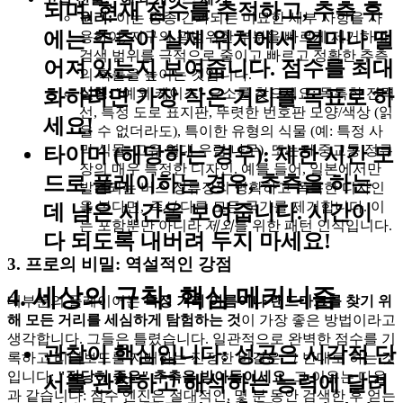
되며, 현재 점수를 추적하고, 추측 후
원리:
이는 종종 간과되는 미묘한 세부 사항을 사
에는 추측이 실제 위치에서 얼마나 떨
용하여, 지구의 광범위한 부분을 빠르게 제거하여
검색 범위를 극적으로 줄이고 빠르고 정확한 추측
어져 있는지 보여줍니다. 점수를 최대
의 확률을 높이는 것입니다.
화하려면 가장 작은 거리를 목표로 하
실행:
"예외 케이스" 요소를 찾으세요: 독특한 전력
선, 특정 도로 표지판, 뚜렷한 번호판 모양/색상 (읽
세요!
을 수 없더라도), 특이한 유형의 식물 (예: 특정 사
막 식물, 고유 열대 우림 나무), 또는 대중교통 정류
타이머 (해당하는 경우):
제한 시간 모
장의 매우 특정한 디자인. 예를 들어, 일본에서만
드로 플레이하는 경우, 추측을 하는
발견되는 버스 정류장의 명확하고 독특한 디자인
을 본다면,
즉시
다른 모든 국가를 제거합니다. 이
데 남은 시간을 보여줍니다. 시간이
는 포함뿐만 아니라
제외
를 위한 패턴 인식입니다.
다 되도록 내버려 두지 마세요!
3. 프로의 비밀: 역설적인 강점
4. 세상의 규칙: 핵심 메커니즘
대부분의 플레이어는
특정 거리 이름이나 랜드마크를 찾기 위
해 모든 거리를 세심하게 탐험하는 것
이 가장 좋은 방법이라고
생각합니다. 그들은 틀렸습니다. 일관적으로 완벽한 점수를 기
관찰이 핵심입니다:
성공은 시각적 단
록하고 리더보드를 지배하는 진정한 비결은 그 반대로 하는 것
입니다:
"적당히 좋은" 추측을 받아들이세요
. 그 이유는 다음
서를 관찰하고 해석하는 능력에 달려
과 같습니다: 점수 엔진은 절대적인, 몇 분 동안 검색한 후 얻는