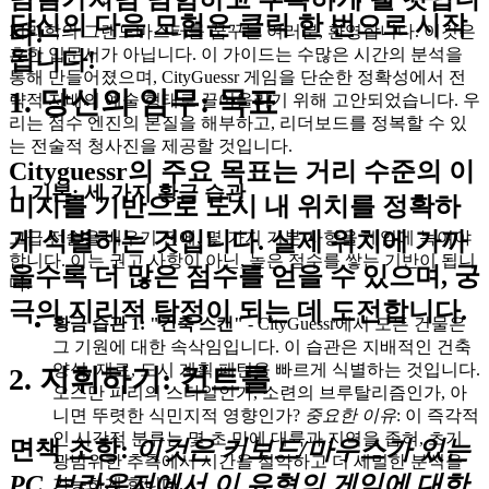
당신의 다음 모험은 클릭 한 번으로 시작
다!
지리학의 그랜드마스터를 꿈꾸는 여러분, 환영합니다. 이것은
흔한 입문서가 아닙니다. 이 가이드는 수많은 시간의 분석을
됩니다!
통해 만들어졌으며, CityGuessr 게임을 단순한 정확성에서 전
1. 당신의 임무: 목표
략적 지배의 예술 형태로 끌어올리기 위해 고안되었습니다. 우
리는 점수 엔진의 본질을 해부하고, 리더보드를 정복할 수 있
는 전술적 청사진을 제공할 것입니다.
Cityguessr의 주요 목표는 거리 수준의 이
1. 기본: 세 가지 황금 습관
미지를 기반으로 도시 내 위치를 정확하
게 식별하는 것입니다. 실제 위치에 가까
고급 전술을 배우기 전에, 몇 가지 기본 사항을 게임에 녹여야
합니다. 이는 권고 사항이 아닌, 높은 점수를 쌓는 기반이 됩니
울수록 더 많은 점수를 얻을 수 있으며, 궁
다.
극의 지리적 탐정이 되는 데 도전합니다.
황금 습관 1: "건축 스캔"
- CityGuessr에서 모든 건물은
그 기원에 대한 속삭임입니다. 이 습관은 지배적인 건축
양식, 재료, 도시 계획 패턴을 빠르게 식별하는 것입니다.
2. 지휘하기: 컨트롤
오스만 파리의 스타일인가, 소련의 브루탈리즘인가, 아
니면 뚜렷한 식민지적 영향인가?
중요한 이유
: 이 즉각적
인 시각적 분류는 몇 초 만에 대륙과 지역을 좁혀, 초기
면책 조항:
이것은 키보드/마우스가 있는
광범위한 추측에서 시간을 절약하고 더 세밀한 분석을
PC 브라우저에서 이 유형의 게임에 대한
가능하게 합니다.