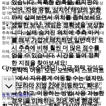
있습니다. 독특한 건축물, 표지판의
픽셀 단위의 정확성보다
속도와 합리적인 정확성
에 크게 보상
합니다. 30초 안에 50-100미터 이내로 추측하는 것이 거의 항
언어, 차량 유형, 심지어 태양의 방향
상 3분 안에 5미터 이내로 추측하는 것보다 높은 점수를 얻습
까지 살펴보면서 위치를 좁혀보세요.
니다. 정확한 지점에 대한 정확도의 한계 수익은 심각합니다.
엘리트 플레이어는 몇 초 안에
가장 가능성이 높은
도시/지역
정밀한 보상:
게임은 정확성을 보상합
을 식별하고, 2-3개의 강력한 단서에 기반하여 높은 신뢰도로
니다. 실제 숨겨진 위치에 추측 마커
추측하고, 다음으로 넘어갑니다. 그들은 시간 효율성에서 막대
한 이득을 얻기 위해, 거리 정확성의 아주 적은 양을 희생하는
를 매우 가깝게 배치하면 일반적인 도
것이 궁극적인 고득점 치트 코드임을 이해합니다.
시 추측에 비해 훨씬 더 많은 점수를
이제, 여러분의 접근 방식을 바꾸세요. 지도는 여러분의 전장
얻을 수 있습니다. 시간을 들여 정확
이며, 정확성과 속도는 여러분의 무기입니다. 지배하세요.
한 지점을 찾아보세요!
Cityguessr 마스터하기: 고급 전략 가이드
전략적 이동:
모든 모드에서 스트리트
뷰에서 자유롭게 이동할 수는 없지만,
class="mb-4 text-foreground">지리학의 그랜드마스터를 꿈꾸는
더 읽기
여러분, 환영합니다. 이것은 흔한 입문서가 아닙니다. 이 가이
파노라마 지점 간에 이동하고, 확대/
드는 수많은 시간의 분석을 통해 만들어졌으며, CityGuessr 게
축소하고, 이동하는 방법(사용 가능한
임을 단순한 정확성에서 전략적 지배의 예술 형태로 끌어올리
왜 여기서 플레이?
기 위해 고안되었습니다. 우리는 점수 엔진의 본질을 해부하
경우)을 이해하는 것은 주변 환경에
고, 리더보드를 정복할 수 있는 전술적 청사진을 제공할 것입