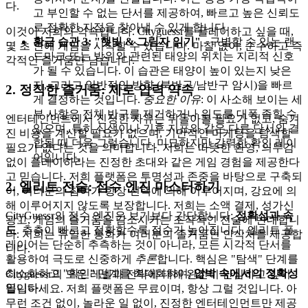
다.
고 부인할 수 없는 단서를 제공하여, 빠르고 높은 신뢰도
로 정확한 지점을 찾아낼 수 있게 합니다.
이것이 저희의 약속입니다. Cityguessr를 플레이하고 싶을 때,
황금 습관 3: "햇빛 & 그림자 읽기"
- 구별할 수 있는 랜
몇 초 안에 게임을 시작할 수 있습니다. 마찰 없이, 순수하고 즉
드마크 또는 방위와 관련된 태양의 위치는 지리적 신호
각적인 즐거움만 남습니다.
가 될 수 있습니다. 이 습관은 태양이 높이 있는지 낮은
지, 그리고 일반적인 방향 (북반구/남반구 암시)을 빠르
2. 정직한 즐거움: 제로 압력 약속
게 결정하는 것입니다.
중요한 이유
: 이 사소해 보이는 세
부 사항은 전체 반구를 제거하거나 위도를 대폭 좁힐 수
엔터테인먼트에서 진정한 자유는 뒤돌아볼 필요가 없고, 숨겨
있으며, 특히 식생이나 기후 지표와 같은 다른 단서와 결
진 비용을 계산할 필요가 없으며, 기만적인 마케팅을 탐색할
합될 때 더욱 그렇습니다. 미묘하지만 강력한 확인 레이
필요가 없다는 것을 의미합니다. 저희는 따뜻한 환영, 의무감
어입니다.
없이 플레이하라는 진정한 초대와 같은 게임 경험을 제공한다
고 믿습니다. 저희 플랫폼은 투명성과 존중을 바탕으로 구축되
2. 엘리트 전술: 점수 엔진 마스터하기
어, 여러분의 참여가 항상 선택에 의해 이루어지며, 강요에 의
해 이루어지지 않도록 보장합니다. 저희는 소액 결제, 성가신
CityGuessr의 점수 엔진은 보기보다 간단합니다:
정확성과 속
광고, 게임의 즐거움을 감소시키는 조작적인 전술에 반대합니
도
. 추측이 빠르고 정확할수록 점수가 높아집니다. 엘리트 플
다. 저희는 유일한 통화가 여러분의 즐거움인 안식처를 제공합
레이어는 단순히 추측하는 것이 아니라, 모든 시각적 단서를
니다.
활용하여 극도로 신중하게
추론
합니다. 핵심은 "탐색" 단계를
최소화하고 "확인" 단계를 최대화하여,
압박 속에서의 정확성
Cityguessr의 모든 레벨과 전략에 대해 완전히 안심하고 깊이
입니다.
몰입하세요. 저희 플랫폼은 무료이며, 항상 그럴 것입니다. 아
무런 조건 없이, 놀라운 일 없이, 진정한 엔터테인먼트만 제공