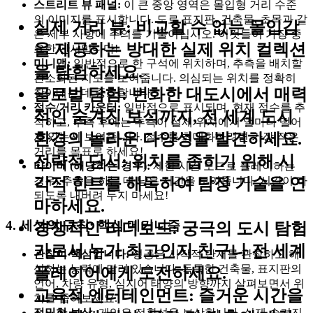
스트리트 뷰 패널:
이 큰 중앙 영역은 몰입형 거리 수준
의 이미지를 표시합니다. 도로 표지판, 건축물, 초목과 같
실제 거리 뷰
: 비교할 수 없는 몰입감
은 세부 사항에 주의를 기울이십시오. 이것들이 가장 중
을 제공하는 방대한 실제 위치 컬렉션
요한 단서입니다!
미니맵:
일반적으로 한 구석에 위치하며, 추측을 배치할
을 탐험하세요.
간소화된 지도를 보여줍니다. 의심되는 위치를 정확히
글로벌 탐험
: 번화한 대도시에서 매력
찾아내는 데 중요합니다.
점수/거리 카운터:
일반적으로 표시되며, 현재 점수를 추
적인 숨겨진 보석까지, 전 세계 도시
적하고, 추측 후에는 추측이 실제 위치에서 얼마나 떨어
환경의 놀라운 다양성을 발견하세요.
져 있는지 보여줍니다. 점수를 최대화하려면 가장 작은
거리를 목표로 하세요!
전략적 단서
: 위치를 좁히기 위해 시
타이머 (해당하는 경우):
제한 시간 모드로 플레이하는
경우, 추측을 하는 데 남은 시간을 보여줍니다. 시간이 다
각적 힌트를 해독하여 탐정 기술을 연
되도록 내버려 두지 마세요!
마하세요.
4. 세상의 규칙: 핵심 메커니즘
경쟁적인 리더보드
: 궁극의 도시 탐험
가로서 누가 최고인지 친구나 전 세계
관찰이 핵심입니다:
성공은 시각적 단서를 관찰하고 해
석하는 능력에 달려 있습니다. 독특한 건축물, 표지판의
플레이어에게 도전하세요.
언어, 차량 유형, 심지어 태양의 방향까지 살펴보면서 위
교육적 엔터테인먼트
: 즐거운 시간을
치를 좁혀보세요.
정밀한 보상:
게임은 정확성을 보상합니다. 실제 숨겨진