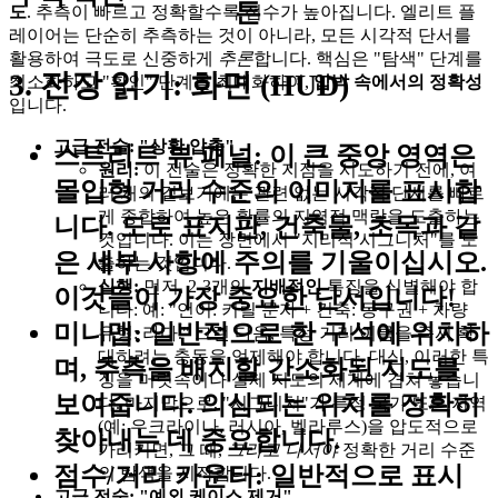
튼
도
. 추측이 빠르고 정확할수록 점수가 높아집니다. 엘리트 플
레이어는 단순히 추측하는 것이 아니라, 모든 시각적 단서를
활용하여 극도로 신중하게
추론
합니다. 핵심은 "탐색" 단계를
3. 전장 읽기: 화면 (HUD)
최소화하고 "확인" 단계를 최대화하여,
압박 속에서의 정확성
입니다.
고급 전술: "상황 압축"
스트리트 뷰 패널:
이 큰 중앙 영역은
원리:
이 전술은 정확한 지점을 시도하기 전에, 여
몰입형 거리 수준의 이미지를 표시합
러 개의 겉보기에는 관련 없는 시각적 단서를 빠르
게 종합하여 높은 확률의 지역적 맥락을 도출하는
니다. 도로 표지판, 건축물, 초목과 같
것입니다. 이는 장면에서 "지리적 시그니처"를 도
은 세부 사항에 주의를 기울이십시오.
출하는 것입니다.
실행:
먼저, 2-3개의
지배적인
특징을 식별해야 합
이것들이 가장 중요한 단서입니다!
니다: 예: "언어: 키릴 문자 + 건축: 동구권 + 차량
미니맵:
일반적으로 한 구석에 위치하
유형: 라다." 그런 다음, 특정 거리 이름을 즉시 확
대하려는 충동을 억제해야 합니다. 대신, 이러한 특
며, 추측을 배치할 간소화된 지도를
징을 머릿속이나 실제 지도의 세계에 겹쳐 놓습니
보여줍니다. 의심되는 위치를 정확히
다. 마지막으로, "시그니처"가 특정 국가 또는 지역
(예: 우크라이나, 러시아, 벨라루스)을 압도적으로
찾아내는 데 중요합니다.
가리키면, 그 때,
그리고 나서야
정확한 거리 수준
점수/거리 카운터:
일반적으로 표시
의 탐색을 시작합니다.
고급 전술: "예외 케이스 제거"