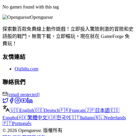
No games found with this tag
Openguessr
探索數百款免費線上動作遊戲！立即投入驚險刺激的冒險和史
詩般的戰鬥。無需下載，立即暢玩。現在就在 GameForge 免
費玩！
友情連結
Qizhilu.com
聯絡我們
[email protected]
🇺🇸
English
🇩🇪
Deutsch
🇫🇷
Français
🇯🇵
日本語
🇪🇸
Español
🇭🇰
繁體中文
🇰🇷
한국어
🇮🇹
Italiano
🇳🇱
Nederlands
🇵🇹
Português
©
2026
Openguessr
.
版權所有