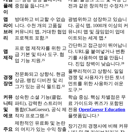
플레
중점을 둡니다.³⁹
전과 같은 창의적인 수정자.¹⁹
이
맵
방대하고 비교할 수 없습
광범위하고 성장하고 있습니
라이
니다. 수천 개의 고품질
다. 공식 맵, 1000개 이상의 커
브러
커뮤니티 맵, 거대한 협업
뮤니티 맵 및 끊임없이 업데
리
프로젝트 포함.²¹
이트되는 세계 맵.⁴
간단하고 접근성이 뛰어납니
프로 맵 제작자를 위한 고
맵
다. URL을 붙여넣거나 변환
급 기본 및 타사 도구. 협
제작
기를 사용하여 맵을 만듭니
업 기능 지원.²⁵
다. 진입 장벽이 낮습니다.²⁸
풀뿌리적이고 상향식. 일일
전문화되고 상향식. 현금
경쟁
경쟁 및 사용자가 만든 토너
상금, 랭킹 디비전 및 리
장면
먼트를 위한 사용하기 쉬운
그가 있는 공식 월드컵.³²
도구.³⁴
커뮤
성숙한 소셜 기능(클럽,
학습 중심. 핵심 차별점은 무
니티
파티), 강력한 스트리머
료 가이드와 퀴즈가 포함된
및
통합(ChatGuessr), 공식 제
전용
OpenGuessr Education
에코
작자 프로그램.²⁵
플랫폼입니다.³
제한적인 유료화 및 논란
장기간의 경쟁사에 비해 커뮤
주요
의 여지가 있는 수익 창출