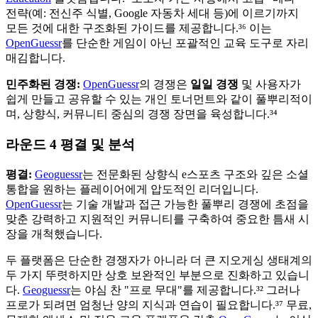
전략(예: 전신주 식별, Google 자동차 세대 등)에 이르기까지
모든 것에 대한 구조화된 가이드를 제공합니다.³⁶ 이는
OpenGuessr
를 단순한 게임이 아닌 포괄적인 교육 도구로 자리
매김합니다.
민주화된 경쟁:
OpenGuessr
의 경쟁은
일일 경쟁
및 사용자가
쉽게 만들고 공유할 수 있는 개인 토너먼트와 같이 풀뿌리적이
며, 상향식, 커뮤니티 중심의 경쟁 장면을 육성합니다.³⁴
라운드 4 평결 및 분석
평결:
Geoguessr
는 전문화된 상향식 e스포츠 구조와 깊은 소셜
통합을 원하는 플레이어에게 압도적인 리더입니다.
OpenGuessr
는 기술 개발과 접근 가능한 풀뿌리 경쟁에 초점을
맞춘 강력하고 지원적인 커뮤니티를 구축하여 중요한 틈새 시
장을 개척했습니다.
두 플랫폼은 단순한 경쟁자가 아니라 더 큰 지오게싱 생태계의
두 가지 뚜렷하지만 상호 보완적인 부분으로 진화하고 있습니
다.
Geoguessr
는 야심 찬 "프로 무대"를 제공합니다.³² 그러나
프로가 되려면 엄청난 양의 지식과 연습이 필요합니다.³⁷ 무료,