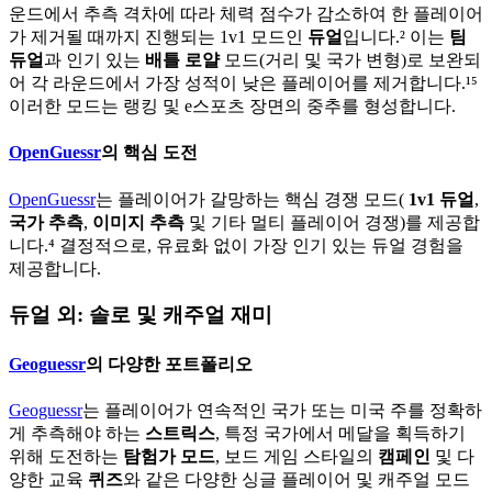
운드에서 추측 격차에 따라 체력 점수가 감소하여 한 플레이어
가 제거될 때까지 진행되는 1v1 모드인
듀얼
입니다.² 이는
팀
듀얼
과 인기 있는
배틀 로얄
모드(거리 및 국가 변형)로 보완되
어 각 라운드에서 가장 성적이 낮은 플레이어를 제거합니다.¹⁵
이러한 모드는 랭킹 및 e스포츠 장면의 중추를 형성합니다.
OpenGuessr
의 핵심 도전
OpenGuessr
는 플레이어가 갈망하는 핵심 경쟁 모드(
1v1 듀얼
,
국가 추측
,
이미지 추측
및 기타 멀티 플레이어 경쟁)를 제공합
니다.⁴ 결정적으로, 유료화 없이 가장 인기 있는 듀얼 경험을
제공합니다.
듀얼 외: 솔로 및 캐주얼 재미
Geoguessr
의 다양한 포트폴리오
Geoguessr
는 플레이어가 연속적인 국가 또는 미국 주를 정확하
게 추측해야 하는
스트릭스
, 특정 국가에서 메달을 획득하기
위해 도전하는
탐험가 모드
, 보드 게임 스타일의
캠페인
및 다
양한 교육
퀴즈
와 같은 다양한 싱글 플레이어 및 캐주얼 모드