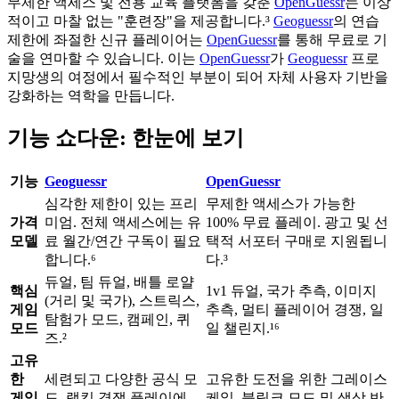
무제한 액세스 및 전용 교육 플랫폼을 갖춘
OpenGuessr
는 이상
적이고 마찰 없는 "훈련장"을 제공합니다.³
Geoguessr
의 연습
제한에 좌절한 신규 플레이어는
OpenGuessr
를 통해 무료로 기
술을 연마할 수 있습니다. 이는
OpenGuessr
가
Geoguessr
프로
지망생의 여정에서 필수적인 부분이 되어 자체 사용자 기반을
강화하는 역학을 만듭니다.
기능 쇼다운: 한눈에 보기
기능
Geoguessr
OpenGuessr
심각한 제한이 있는 프리
무제한 액세스가 가능한
가격
미엄. 전체 액세스에는 유
100% 무료 플레이. 광고 및 선
모델
료 월간/연간 구독이 필요
택적 서포터 구매로 지원됩니
합니다.⁶
다.³
듀얼, 팀 듀얼, 배틀 로얄
핵심
1v1 듀얼, 국가 추측, 이미지
(거리 및 국가), 스트릭스,
게임
추측, 멀티 플레이어 경쟁, 일
탐험가 모드, 캠페인, 퀴
모드
일 챌린지.¹⁶
즈.²
고유
한
세련되고 다양한 공식 모
고유한 도전을 위한 그레이스
게임
드. 랭킹 경쟁 플레이에
케일, 블링크 모드 및 색상 반