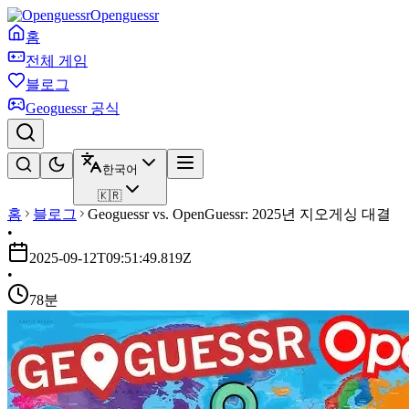
Openguessr
홈
전체 게임
블로그
Geoguessr 공식
한국어
🇰🇷
홈
블로그
Geoguessr vs. OpenGuessr: 2025년 지오게싱 대결
•
2025-09-12T09:51:49.819Z
•
78분