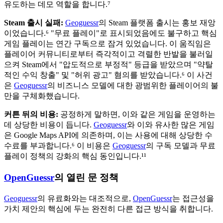
유도하는 데모 역할을 합니다.⁷
Steam 출시 실패:
Geoguessr
의 Steam 플랫폼 출시는 홍보 재앙
이었습니다.⁶ "무료 플레이"로 표시되었음에도 불구하고 핵심
게임 플레이는 연간 구독으로 잠겨 있었습니다. 이 움직임은
플레이어 커뮤니티로부터 즉각적이고 격렬한 반발을 불러일
으켜 Steam에서 "압도적으로 부정적" 등급을 받았으며 "약탈
적인 수익 창출" 및 "허위 광고" 혐의를 받았습니다.⁶ 이 사건
은
Geoguessr
의 비즈니스 모델에 대한 광범위한 플레이어의 불
만을 구체화했습니다.
커튼 뒤의 비용:
공정하게 말하면, 이와 같은 게임을 운영하는
데 상당한 비용이 듭니다.
Geoguessr
와 이와 유사한 많은 게임
은 Google Maps API에 의존하며, 이는 사용에 대해 상당한 수
수료를 부과합니다.⁶ 이 비용은
Geoguessr
의 구독 모델과 무료
플레이 정책의 강화의 핵심 동인입니다.¹¹
OpenGuessr
의 열린 문 정책
Geoguessr
의 유료화와는 대조적으로,
OpenGuessr
는 접근성을
가치 제안의 핵심에 두는 완전히 다른 접근 방식을 취합니다.