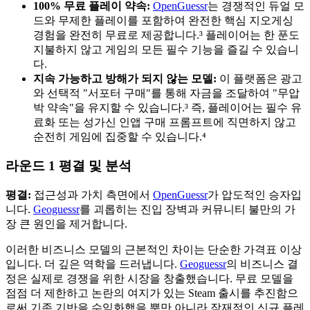
100% 무료 플레이 약속:
OpenGuessr
는 경쟁적인 듀얼 모
드와 무제한 플레이를 포함하여 완전한 핵심 지오게싱
경험을 완전히 무료로 제공합니다.³ 플레이어는 한 푼도
지불하지 않고 게임의 모든 필수 기능을 즐길 수 있습니
다.
지속 가능하고 방해가 되지 않는 모델:
이 플랫폼은 광고
와 선택적 "서포터 구매"를 통해 자금을 조달하여 "무압
박 약속"을 유지할 수 있습니다.³ 즉, 플레이어는 필수 유
료화 또는 성가신 인앱 구매 프롬프트에 직면하지 않고
순전히 게임에 집중할 수 있습니다.⁴
라운드 1 평결 및 분석
평결:
접근성과 가치 측면에서
OpenGuessr
가 압도적인 승자입
니다.
Geoguessr
를 괴롭히는 진입 장벽과 커뮤니티 불만의 가
장 큰 원인을 제거합니다.
이러한 비즈니스 모델의 근본적인 차이는 단순한 가격표 이상
입니다. 더 깊은 역학을 드러냅니다.
Geoguessr
의 비즈니스 결
정은 실제로 경쟁을 위한 시장을 창출했습니다. 무료 모델을
점점 더 제한하고 논란의 여지가 있는 Steam 출시를 추진함으
로써 기존 기반을 수익화했을 뿐만 아니라 잠재적인 신규 플레