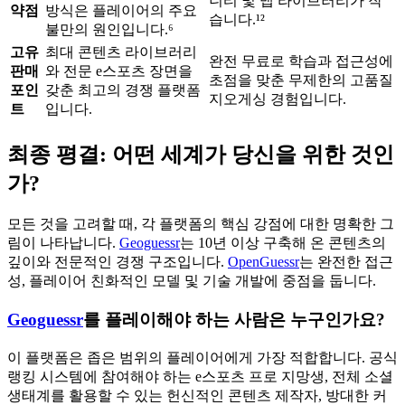
니티 및 맵 라이브러리가 작
약점
방식은 플레이어의 주요
습니다.¹²
불만의 원인입니다.⁶
고유
최대 콘텐츠 라이브러리
완전 무료로 학습과 접근성에
판매
와 전문 e스포츠 장면을
초점을 맞춘 무제한의 고품질
포인
갖춘 최고의 경쟁 플랫폼
지오게싱 경험입니다.
트
입니다.
최종 평결: 어떤 세계가 당신을 위한 것인
가?
모든 것을 고려할 때, 각 플랫폼의 핵심 강점에 대한 명확한 그
림이 나타납니다.
Geoguessr
는 10년 이상 구축해 온 콘텐츠의
깊이와 전문적인 경쟁 구조입니다.
OpenGuessr
는 완전한 접근
성, 플레이어 친화적인 모델 및 기술 개발에 중점을 둡니다.
Geoguessr
를 플레이해야 하는 사람은 누구인가요?
이 플랫폼은 좁은 범위의 플레이어에게 가장 적합합니다. 공식
랭킹 시스템에 참여해야 하는 e스포츠 프로 지망생, 전체 소셜
생태계를 활용할 수 있는 헌신적인 콘텐츠 제작자, 방대한 커