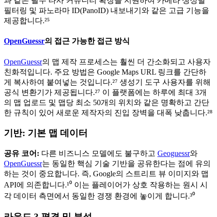
과 같은 필수 타사 커뮤니티 확장을 지원하여 카메라 생성별
필터링 및 파노라마 ID(PanoID) 내보내기와 같은 고급 기능을
제공합니다.²⁵
OpenGuessr
의 접근 가능한 접근 방식
OpenGuessr
의 맵 제작 프로세스는 훨씬 더 간소화되고 사용자
친화적입니다. 주요 방법은 Google Maps URL 링크를 간단하
게 복사하여 붙여넣는 것입니다.²⁷ 생성기 도구 사용자를 위해
공식 변환기가 제공됩니다.²⁷ 이 플랫폼에는 하루에 최대 3개
의 맵 업로드 및 맵당 최소 50개의 위치와 같은 명확하고 간단
한 규칙이 있어 새로운 제작자의 진입 장벽을 대폭 낮춥니다.²⁸
기반: 기본 맵 데이터
공유 코어:
다른 비즈니스 모델에도 불구하고
Geoguessr
와
OpenGuessr
는 동일한 핵심 기술 기반을 공유한다는 점에 유의
하는 것이 중요합니다. 즉, Google의 스트리트 뷰 이미지와 맵
API에 의존합니다.¹⁰ 이는 플레이어가 상호 작용하는 원시 시
각 데이터 측면에서 동일한 경쟁 환경에 놓이게 합니다.³⁰
라운드 3 평결 및 분석