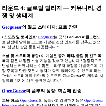
라운드 4: 글로벌 빌리지 — 커뮤니티, 경
쟁 및 생태계
Geoguessr
의 월드 스테이지: 프로 장면
e스포츠 및 토너먼트:
Geoguessr
는 공식
GeoGuessr 월드컵
으
로 절정에 달하는 고도로 개발된 경쟁 인프라를 갖추고 있으
며, 상당한 상금 풀을 제공합니다.³²
소셜 및 스트리머 통합:
이 게임은
공개 파티, 클럽 및 친구 목
록
과 같은 내장된 소셜 기능을 갖추고 있습니다.⁵ 결정적으로,
번성하는 커뮤니티는 수많은 브라우저 확장을 개발했으며, 가
장 주목할 만한 것은 시청자가 함께 플레이할 수 있도록 하는
Twitch 스트리머를 위한 필수 도구인
ChatGuessr
로, 게임의 시
청률과 인기에 매우 중요했습니다.¹⁵
OpenGuessr
의 풀뿌리 성장: 학습에 집중
교육 허브:
OpenGuessr
의 독특하고 강력한 기능은
OpenGuessr
Education
플랫폼입니다.³ 초보자 기본 사항에서 고급 "메타"