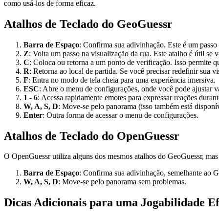
como usá-los de forma eficaz.
Atalhos de Teclado do GeoGuessr
Barra de Espaço
: Confirma sua adivinhação. Este é um passo 
Z
: Volta um passo na visualização da rua. Este atalho é útil se 
C
: Coloca ou retorna a um ponto de verificação. Isso permite q
R
: Retorna ao local de partida. Se você precisar redefinir sua v
F
: Entra no modo de tela cheia para uma experiência imersiva.
ESC
: Abre o menu de configurações, onde você pode ajustar v
1 - 6
: Acessa rapidamente emotes para expressar reações durant
W, A, S, D
: Move-se pelo panorama (isso também está disponí
Enter
: Outra forma de acessar o menu de configurações.
Atalhos de Teclado do OpenGuessr
O OpenGuessr utiliza alguns dos mesmos atalhos do GeoGuessr, mas 
Barra de Espaço
: Confirma sua adivinhação, semelhante ao 
W, A, S, D
: Move-se pelo panorama sem problemas.
Dicas Adicionais para uma Jogabilidade Ef