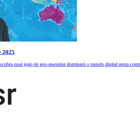
e 2025
scubra qual jogo de geo-guessing dominará o mundo digital nesta com