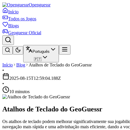
Openguessr
Início
Todos os Jogos
Blogs
Geoguessr Oficial
Português
🇵🇹
Início
Blog
Atalhos de Teclado do GeoGuessr
•
2025-08-15T12:59:04.188Z
•
10 minutos
Atalhos de Teclado do GeoGuessr
Os atalhos de teclado podem melhorar significativamente sua jogabili
navegação mais rápida e uma adivinhação mais eficiente, dando a voc