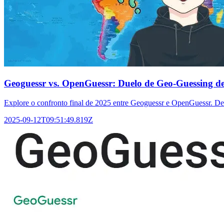
Geoguessr vs. OpenGuessr: Duelo de Geo-Guessing d
Explore o confronto final de 2025 entre Geoguessr e OpenGuessr. De
2025-09-12T09:51:49.819Z