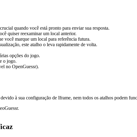
crucial quando você está pronto para enviar sua resposta.
você quiser reexaminar um local anterior.
ue você marque um local para referência futura.
isualização, este atalho o leva rapidamente de volta.
árias opções do jogo.
e o jogo.
vel no OpenGuessr).
devido à sua configuração de Iframe, nem todos os atalhos podem fun
GeoGuessr.
icaz