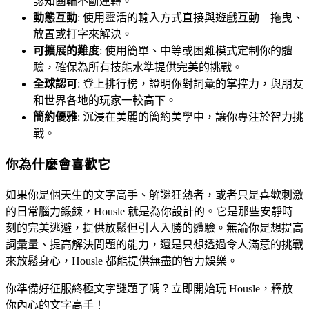
認知齒輪不斷運轉。
動態互動
: 使用靈活的輸入方式直接與遊戲互動 – 拖曳、
放置或打字來解決。
可擴展的難度
: 使用簡單、中等或困難模式定制你的體
驗，確保為所有技能水準提供完美的挑戰。
全球認可
: 登上排行榜，證明你對詞彙的掌控力，與朋友
和世界各地的玩家一較高下。
簡約優雅
: 沉浸在美麗的簡約美學中，讓你專注於智力挑
戰。
你為什麼會喜歡它
如果你是個天生的文字高手、解謎狂熱者，或者只是喜歡刺激
的日常腦力鍛鍊，Housle 就是為你設計的。它是那些安靜時
刻的完美逃避，提供放鬆但引人入勝的體驗。無論你是想提高
詞彙量、提高解決問題的能力，還是只想透過令人滿意的挑戰
來放鬆身心，Housle 都能提供無盡的智力娛樂。
你準備好征服終極文字謎題了嗎？立即開始玩 Housle，釋放
你內心的文字高手！