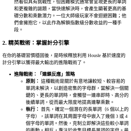
然看似具有挑戰性，但困難模式通常會呈現更長的單詞
和更複雜的謎題，當快速解決時，會產生顯著更高的基
礎分數和乘數潛力。一位大師級玩家不會迴避困難；他
們會擁抱它，以此作為解鎖指數級分數收益的一種手
段。
2. 精英戰術：掌握計分引擎
在你的基礎習慣穩固後，是時候釋放利用 Housle 基於速度的
計分引擎以獲得最大輸出的進階戰術了。
進階戰術：「連鎖反應」策略
原則：
這種戰術是關於有意地讓較短、較容易的
單詞未解決，以創造密集的字母群，當解決一個關
鍵的、更長的單詞時，會觸發一連串即時、高分的
後續單詞，從而最大限度地提高連擊乘數。
執行：
首先，確定一個潛在的長單詞（6 個以上的
字母），該單詞在其周圍字母中嵌入了幾個 3 或 4
個字母的單詞。然後，克制立即解決這些較小單詞
的衝動。相反，專注於收集目標長單詞的字母。最