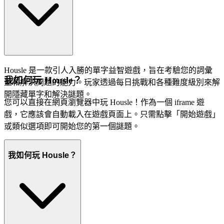
Housle 是一款引人入勝的單字益智遊戲，旨在考驗您的詞彙
我如何玩 Housle？
量和解決問題的能力。玩家透過每日挑戰和各種難度級別來解
開隱藏單字和解決謎題。
您可以直接在網頁瀏覽器中玩 Housle！作為一個 iframe 遊
戲，它應該會自動載入在遊戲頁面上。只需點擊「開始遊戲」
或類似選項即可開始您的第一個謎題。
我如何玩 Housle？