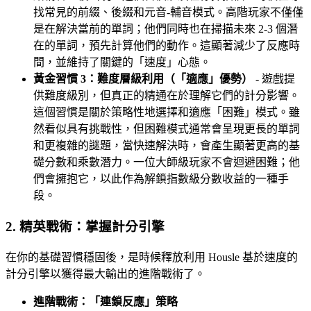
找常見的前綴、後綴和元音-輔音模式。高階玩家不僅僅
是在解決當前的單詞；他們同時也在掃描未來 2-3 個潛
在的單詞，預先計算他們的動作。這顯著減少了反應時
間，並維持了關鍵的「速度」心態。
黃金習慣 3：難度層級利用（「適應」優勢）
- 遊戲提
供難度級別，但真正的精通在於理解它們的計分影響。
這個習慣是關於策略性地選擇和適應「困難」模式。雖
然看似具有挑戰性，但困難模式通常會呈現更長的單詞
和更複雜的謎題，當快速解決時，會產生顯著更高的基
礎分數和乘數潛力。一位大師級玩家不會迴避困難；他
們會擁抱它，以此作為解鎖指數級分數收益的一種手
段。
2. 精英戰術：掌握計分引擎
在你的基礎習慣穩固後，是時候釋放利用 Housle 基於速度的
計分引擎以獲得最大輸出的進階戰術了。
進階戰術：「連鎖反應」策略