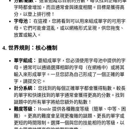
分數/點數：
這會追蹤您目前的分數，每次找到正確的單
字時都會增加，而且通常會與速度相關。目標是獲得高
分，以登上排行榜！
字母池：
在這裡，您將看到可以用來組成單字的可用字
母。它們可能會混亂，或以網格形式呈現，供您拖曳、
放置或輸入。
4. 世界規則：核心機制
單字組成：
要組成單字，您必須使用字母池中提供的字
母。通常可以通過選擇相鄰的字母（在網格中）或將其
輸入來形成單字。一旦您認為自己形成了一個正確的單
字，請提交它。
計分系統：
您找到的每個正確單字都會獲得點數。較長
的單字和快速找到的單字通常會獲得更高的分數。找到
謎題中的所有單字將給您額外的點數！
難度等級：
Housle 提供各種難度等級（簡單、中等、困
難）。更高的難度會呈現更複雜的謎題、更長的單字或
更短的時間限制。選擇一個與您的技能相符的等級，以