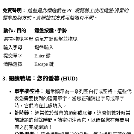
免責聲明：
這些是此類遊戲在 PC 瀏覽器上使用鍵盤/滑鼠的
標準控制方式。實際控制方式可能略有不同。
動作 / 目的
鍵盤按鍵 / 手勢
選擇/拖曳字母
滑鼠左鍵點擊並拖曳
輸入字母
鍵盤輸入
提交單字
Enter 鍵
清除選擇
Escape 鍵
3. 閱讀戰場：您的螢幕 (HUD)
單字槽/空格：
通常顯示為一系列空白行或空格，這些代
表您需要找到的隱藏單字。當您正確猜出字母或單字
時，它們將在此處填入。
計時器：
通常位於螢幕的頂部或底部，這會倒數計時當
前謎題的剩餘時間。請密切注意它，以確保您在時間用
完之前完成謎題！