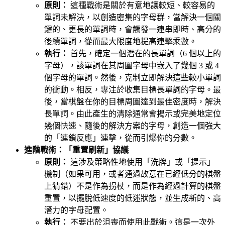
原則：
這種戰術是關於有意地讓較短、較容易的
單詞未解決，以創造密集的字母群，當解決一個關
鍵的、更長的單詞時，會觸發一連串即時、高分的
後續單詞，從而最大限度地提高連擊乘數。
執行：
首先，確定一個潛在的長單詞（6 個以上的
字母），該單詞在其周圍字母中嵌入了幾個 3 或 4
個字母的單詞。然後，克制立即解決這些較小單詞
的衝動。相反，專注於收集目標長單詞的字母。最
後，當棋盤在你的目標周圍達到最佳密度時，解決
長單詞。由此產生的清除通常會揭示或完美地定位
幾個快速、隨後的解決方案的字母，創造一個強大
的「連鎖反應」連擊，從而引爆你的分數。
進階戰術：「重置刷新」協議
原則：
這涉及策略性地使用「洗牌」或「提示」
機制（如果可用，或者通過故意在已經低分的棋盤
上猜錯）不是作為拐杖，而是作為經過計算的棋盤
重置，以擺脫低速度的低迷狀態，並生成新的、高
潛力的字母配置。
執行：
不要出於沮喪而使用此戰術。這是一次外