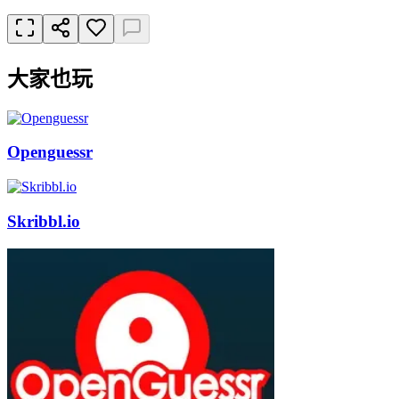
大家也玩
Openguessr
Skribbl.io