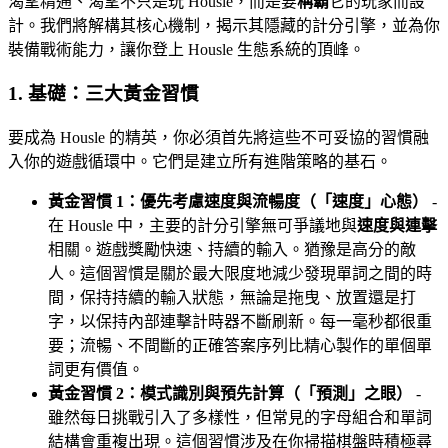
渴望精通、渴望不只是玩 Housle，而是要
稱霸
它的玩家而設
計。我們將解構其核心機制，揭示其隱藏的計分引擎，並為你
裝備戰術能力，讓你登上 Housle 生態系統的頂峰。
1. 基礎：三大黃金習慣
要成為 Housle 的精英，你必須首先將這些不可妥協的習慣融
入你的遊戲循環中。它們是建立所有進階策略的基石。
黃金習慣 1：優先考慮速度與流暢度（「速度」心態）
-
在 Housle 中，主要的計分引擎無可爭議地與
速度與連擊
相關。遊戲獎勵快速、持續的輸入。猶豫是高分的敵
人。這個習慣是關於最大限度地減少發現單詞之間的時
間，保持持續的輸入狀態，無論是拖曳、放置還是打
字，以保持內部連擊計時器不斷刷新。每一毫秒都很重
要；流暢、不間斷的正確答案序列比精心製作的單個單
詞更有價值。
黃金習慣 2：模式識別與預先計算（「預測」之眼）
-
雖然每日挑戰引入了多樣性，但常見的字母組合和單詞
結構會重複出現。這個習慣涉及在你掃描棋盤時積極尋