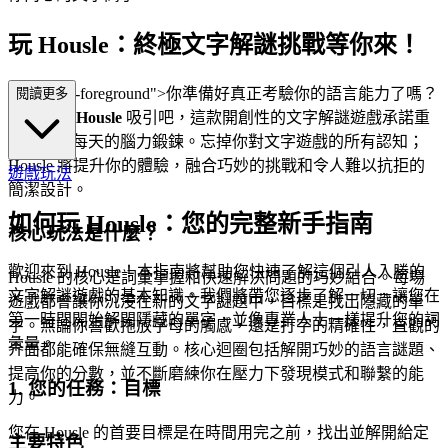
玩 Housle：終極文字解謎挑戰等你來！
"mb-4 text-foreground">你準備好真正考驗你的語言能力了嗎？
閱讀更多
準備好被
Housle
吸引吧，這款開創性的文字解謎遊戲承諾重
新定義你每天的腦力鍛鍊。忘掉你對文字遊戲的所有認知；
Housle 將提升你的體驗，融合巧妙的挑戰和令人難以抗拒的
遊戲玩法
簡潔設計。
如何玩 Housle：您的完整新手指南
核心玩法是什麼？
歡迎來到 Housle！本指南將幫助您快速了解這個引人入勝的
Housle 的核心是詞彙掌握和快速解決問題的巧妙結合。每場
文字解謎遊戲的基本知識。我們將帶您逐步了解一切，讓您在
遊戲都會讓你沉浸在新的文字謎題中，目標是找出隱藏的單
第一時間開始解開隱藏的單字，並像專業人士一樣提升您的詞
字。無論你喜歡拖放字母的觸感，還是打字的精確性，直觀的
彙量。
介面都能確保無縫互動。核心迴圈包括解開巧妙的語言謎題、
提高你的分數，並不斷磨練你在壓力下發現模式和聯繫的能
1. 您的任務：目標
力。
您在 Housle 的首要目標是在時間用完之前，找出並解開給定
主要特色