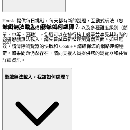
Housle 提供每日挑戰，每天都有新的謎題，互動式玩法（您
遊戲無法載入，我該如何處理？
可以拖曳、放置或輸入來尋找單字），以及多種難度級別（簡
單、中等、困難）。您還可以在排行榜上競爭並享受其時尚的
如果遊戲無法載入，請先嘗試重新整理瀏覽器頁面。如果無
設計。
效，請清除瀏覽器的快取和 Cookie。請確保您的網路連線穩
定。如果問題仍然存在，請向支援人員提供您的瀏覽器和裝置
詳細資訊。
遊戲無法載入，我該如何處理？