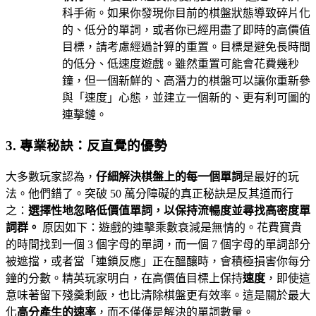
科手術。如果你發現你目前的棋盤狀態導致碎片化
的、低分的單詞，或者你已經用盡了即時的高價值
目標，請考慮經過計算的重置。目標是避免長時間
的低分、低速度遊戲。雖然重置可能會花費幾秒
鐘，但一個新鮮的、高潛力的棋盤可以讓你重新參
與「速度」心態，並建立一個新的、更有利可圖的
連擊鏈。
3. 專業秘訣：反直覺的優勢
大多數玩家認為，
仔細解決棋盤上的每一個單詞
是最好的玩
法。他們錯了。突破 50 萬分障礙的真正秘訣是反其道而行
之：
選擇性地忽略低價值單詞，以保持流暢度並尋找高密度單
詞群。
原因如下：遊戲的連擊乘數衰減是無情的。花費寶貴
的時間找到一個 3 個字母的單詞，而一個 7 個字母的單詞部分
被遮擋，或者當「連鎖反應」正在醞釀時，會積極損害你每分
鐘的分數。精英玩家明白，在高價值目標上保持
速度
，即使這
意味著留下殘羹剩飯，也比清除棋盤更有效率。這是關於最大
化
高分產生的速率
，而不僅僅是解決的單詞數量。