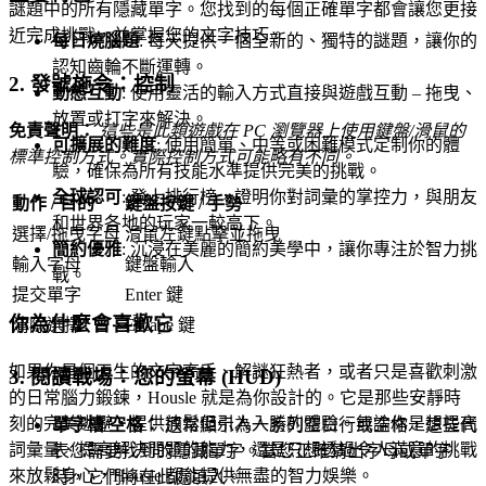
謎題中的所有隱藏單字。您找到的每個正確單字都會讓您更接
近完成挑戰，並掌握您的文字技巧。
每日燒腦題
: 每天提供一個全新的、獨特的謎題，讓你的
認知齒輪不斷運轉。
2. 發號施令：控制
動態互動
: 使用靈活的輸入方式直接與遊戲互動 – 拖曳、
放置或打字來解決。
免責聲明：
這些是此類遊戲在 PC 瀏覽器上使用鍵盤/滑鼠的
可擴展的難度
: 使用簡單、中等或困難模式定制你的體
標準控制方式。實際控制方式可能略有不同。
驗，確保為所有技能水準提供完美的挑戰。
全球認可
: 登上排行榜，證明你對詞彙的掌控力，與朋友
動作 / 目的
鍵盤按鍵 / 手勢
和世界各地的玩家一較高下。
選擇/拖曳字母
滑鼠左鍵點擊並拖曳
簡約優雅
: 沉浸在美麗的簡約美學中，讓你專注於智力挑
輸入字母
鍵盤輸入
戰。
提交單字
Enter 鍵
你為什麼會喜歡它
清除選擇
Escape 鍵
如果你是個天生的文字高手、解謎狂熱者，或者只是喜歡刺激
3. 閱讀戰場：您的螢幕 (HUD)
的日常腦力鍛鍊，Housle 就是為你設計的。它是那些安靜時
刻的完美逃避，提供放鬆但引人入勝的體驗。無論你是想提高
單字槽/空格：
通常顯示為一系列空白行或空格，這些代
詞彙量、提高解決問題的能力，還是只想透過令人滿意的挑戰
表您需要找到的隱藏單字。當您正確猜出字母或單字
來放鬆身心，Housle 都能提供無盡的智力娛樂。
時，它們將在此處填入。