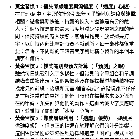
黃金習慣 1：優先考慮速度與流暢度（「速度」心態）
-
在 Housle 中，主要的計分引擎無可爭議地與
速度與連擊
相關。遊戲獎勵快速、持續的輸入。猶豫是高分的敵
人。這個習慣是關於最大限度地減少發現單詞之間的時
間，保持持續的輸入狀態，無論是拖曳、放置還是打
字，以保持內部連擊計時器不斷刷新。每一毫秒都很重
要；流暢、不間斷的正確答案序列比精心製作的單個單
詞更有價值。
黃金習慣 2：模式識別與預先計算（「預測」之眼）
-
雖然每日挑戰引入了多樣性，但常見的字母組合和單詞
結構會重複出現。這個習慣涉及在你掃描棋盤時積極尋
找常見的前綴、後綴和元音-輔音模式。高階玩家不僅僅
是在解決當前的單詞；他們同時也在掃描未來 2-3 個潛
在的單詞，預先計算他們的動作。這顯著減少了反應時
間，並維持了關鍵的「速度」心態。
黃金習慣 3：難度層級利用（「適應」優勢）
- 遊戲提
供難度級別，但真正的精通在於理解它們的計分影響。
這個習慣是關於策略性地選擇和適應「困難」模式。雖