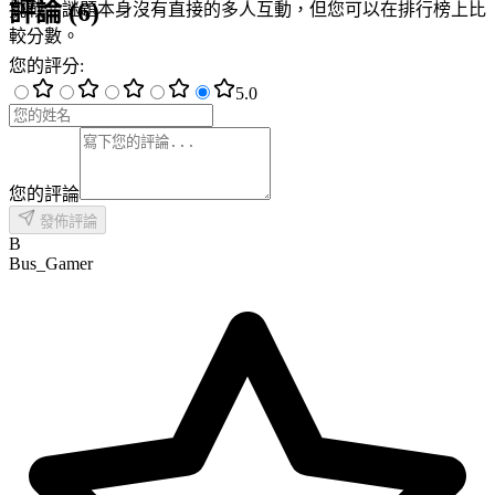
評論
(
6
)
挑戰。謎題本身沒有直接的多人互動，但您可以在排行榜上比
較分數。
您的評分
:
5
.0
您的評論
發佈評論
B
Bus_Gamer