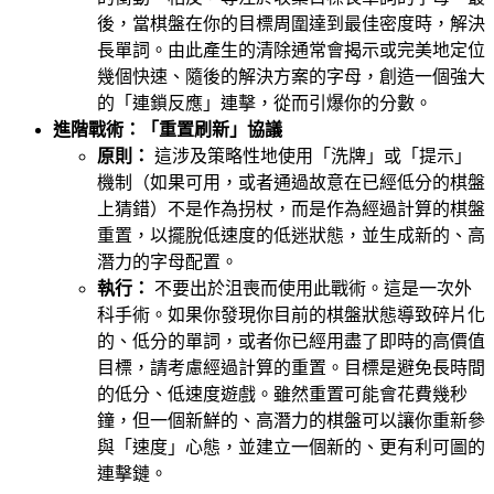
後，當棋盤在你的目標周圍達到最佳密度時，解決
長單詞。由此產生的清除通常會揭示或完美地定位
幾個快速、隨後的解決方案的字母，創造一個強大
的「連鎖反應」連擊，從而引爆你的分數。
進階戰術：「重置刷新」協議
原則：
這涉及策略性地使用「洗牌」或「提示」
機制（如果可用，或者通過故意在已經低分的棋盤
上猜錯）不是作為拐杖，而是作為經過計算的棋盤
重置，以擺脫低速度的低迷狀態，並生成新的、高
潛力的字母配置。
執行：
不要出於沮喪而使用此戰術。這是一次外
科手術。如果你發現你目前的棋盤狀態導致碎片化
的、低分的單詞，或者你已經用盡了即時的高價值
目標，請考慮經過計算的重置。目標是避免長時間
的低分、低速度遊戲。雖然重置可能會花費幾秒
鐘，但一個新鮮的、高潛力的棋盤可以讓你重新參
與「速度」心態，並建立一個新的、更有利可圖的
連擊鏈。