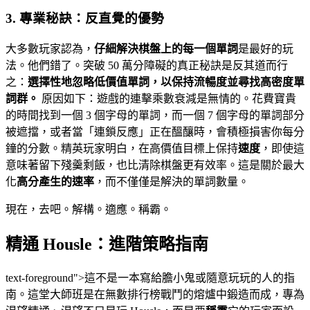
3. 專業秘訣：反直覺的優勢
大多數玩家認為，
仔細解決棋盤上的每一個單詞
是最好的玩
法。他們錯了。突破 50 萬分障礙的真正秘訣是反其道而行
之：
選擇性地忽略低價值單詞，以保持流暢度並尋找高密度單
詞群。
原因如下：遊戲的連擊乘數衰減是無情的。花費寶貴
的時間找到一個 3 個字母的單詞，而一個 7 個字母的單詞部分
被遮擋，或者當「連鎖反應」正在醞釀時，會積極損害你每分
鐘的分數。精英玩家明白，在高價值目標上保持
速度
，即使這
意味著留下殘羹剩飯，也比清除棋盤更有效率。這是關於最大
化
高分產生的速率
，而不僅僅是解決的單詞數量。
現在，去吧。解構。適應。稱霸。
精通 Housle：進階策略指南
text-foreground">這不是一本寫給膽小鬼或隨意玩玩的人的指
南。這堂大師班是在無數排行榜戰鬥的熔爐中鍛造而成，專為