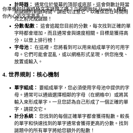
計時器：
通常位於螢幕的頂部或底部，這會倒數計時當
你準備好征服終極文字謎題了嗎？立即開始玩 Housle，釋放
前謎題的剩餘時間。請密切注意它，以確保您在時間用
你內心的文字高手！
完之前完成謎題！
分數/點數：
這會追蹤您目前的分數，每次找到正確的單
字時都會增加，而且通常會與速度相關。目標是獲得高
分，以登上排行榜！
字母池：
在這裡，您將看到可以用來組成單字的可用字
母。它們可能會混亂，或以網格形式呈現，供您拖曳、
放置或輸入。
4. 世界規則：核心機制
單字組成：
要組成單字，您必須使用字母池中提供的字
母。通常可以通過選擇相鄰的字母（在網格中）或將其
輸入來形成單字。一旦您認為自己形成了一個正確的單
字，請提交它。
計分系統：
您找到的每個正確單字都會獲得點數。較長
的單字和快速找到的單字通常會獲得更高的分數。找到
謎題中的所有單字將給您額外的點數！