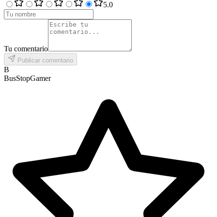
5
.0
Tu comentario
Publicar comentario
B
BusStopGamer