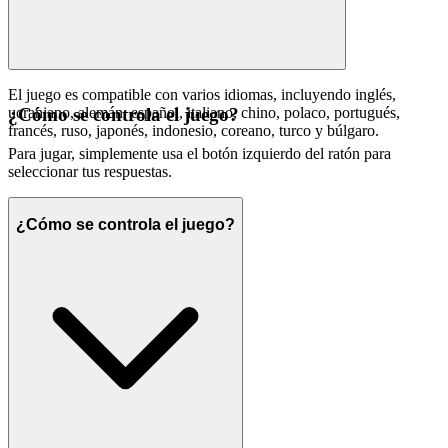
El juego es compatible con varios idiomas, incluyendo inglés,
ucraniano, alemán, español, italiano, chino, polaco, portugués,
¿Cómo se controla el juego?
francés, ruso, japonés, indonesio, coreano, turco y búlgaro.
Para jugar, simplemente usa el botón izquierdo del ratón para
seleccionar tus respuestas.
¿Cómo se controla el juego?