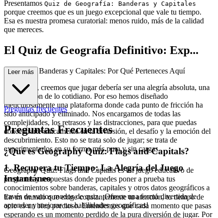
Presentamos
Quiz de Geografía: Banderas y Capitales
porque creemos que es un juego excepcional que vale tu tiempo.
Esa es nuestra promesa curatorial: menos ruido, más de la calidad
que mereces.
El Quiz de Geografía Definitivo: Exp...
eriencia de Banderas y Capitales: Por Qué Perteneces Aquí
Leer más
En esencia, creemos que jugar debería ser una alegría absoluta, una
pura evasión de lo cotidiano. Por eso hemos diseñado
meticulosamente una plataforma donde cada punto de fricción ha
Preguntas frecuentes
sido anticipado y eliminado. Nos encargamos de todas las
complejidades, los retrasos y las distracciones, para que puedas
Preguntas Frecuentes
concentrarte únicamente en la diversión, el desafío y la emoción del
descubrimiento. Esto no se trata solo de jugar; se trata de
experimentarlos en su forma más pura y sin cargas.
¿Qué es Geography Quiz: Flags and Capitals?
1. Recupera tu Tiempo: La Alegría del Juego
Geography Quiz: Flags and Capitals es un juego educativo de
Instantáneo
preguntas y respuestas donde puedes poner a prueba tus
conocimientos sobre banderas, capitales y otros datos geográficos a
través de varios modos de quiz. ¡Ofrece una forma divertida de
En un mundo que exige constantemente tu atención, tu tiempo de
aprender y mejorar tus habilidades geográficas!
ocio es un bien precioso. Entendemos que cada momento que pasas
esperando es un momento perdido de la pura diversión de jugar. Por