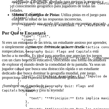
aprendizaje y diversión, diseñada para mejorar la memoria y
      "text": "El motor de puntuación central de Cuesti
el conocimiento geográfico para jugadores de todas las
    },

edades.
    {

      "type": "list",

Sistema Estratégico de Pistas
: Utiliza pistas en el juego para
      "items": [

eliminar la mitad de las respuestas incorrectas,
        {

proporcionando una ayuda útil cuando te encuentras atascado.
          "text": "**Táctica Avanzada: La \"Avalancha d
        },

Por Qué te Encantará
        {

          "type": "list",

          "items": [

Si eres un entusiasta de las trivia, un estudiante ansioso por aprender,
            {

o simplemente alguien que disfruta de un buen desafío
              "text": "**Principio:** Esta táctica cons
            },

rompecabezas,
está
Geography Quiz: Flags and Capitals
            {

hecho a tu medida. Es ideal para aquellos que aprecian los juegos
              "text": "**Ejecución:** Primero, comprome
con un claro beneficio educativo, ofreciendo una forma encantadora
            }

de explorar el mundo desde la comodidad de tu pantalla. Ya seas un
          ]

jugador casual que busca una distracción rápida o un estudiante
        },

        {

dedicado que busca dominar la geografía mundial, este juego
          "text": "**Táctica Avanzada: El \"Impulso de 
proporciona una experiencia infinitamente gratificante.
        },

        {

¡Sumérgete en el mundo de
Geography Quiz: Flags and
          "type": "list",

hoy mismo y crea tu leyenda!
Capitals
          "items": [

            {

              "text": "**Principio:** Esto implica maxi
            },

            {
