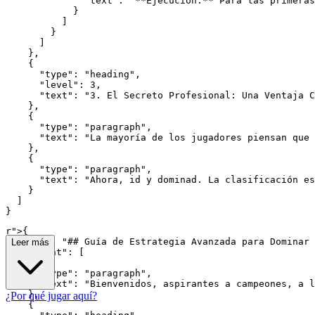
              "text": "**Ejecución:** Para las primeras
            }

          ]

        }

      ]

    },

    {

      "type": "heading",

      "level": 3,

      "text": "3. El Secreto Profesional: Una Ventaja C
    },

    {

      "type": "paragraph",

      "text": "La mayoría de los jugadores piensan que 
    },

    {

      "type": "paragraph",

      "text": "Ahora, id y dominad. La clasificación es
    }

  ]

r">
{

  "text": "## Guía de Estrategia Avanzada para Dominar 
Leer más
  "content": [

    {

      "type": "paragraph",

      "text": "Bienvenidos, aspirantes a campeones, a l
    },

¿Por qué jugar aquí?
    {
