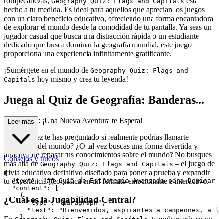
rompecabezas,
está
Geography Quiz: Flags and Capitals
hecho a tu medida. Es ideal para aquellos que aprecian los juegos
con un claro beneficio educativo, ofreciendo una forma encantadora
de explorar el mundo desde la comodidad de tu pantalla. Ya seas un
jugador casual que busca una distracción rápida o un estudiante
dedicado que busca dominar la geografía mundial, este juego
proporciona una experiencia infinitamente gratificante.
¡Sumérgete en el mundo de
Geography Quiz: Flags and
hoy mismo y crea tu leyenda!
Capitals
Juega al Quiz de Geografía: Banderas...
y Capitales: ¡Una Nueva Aventura te Espera!
Leer más
¿Alguna vez te has preguntado si realmente podrías llamarte
ciudadano del mundo? ¿O tal vez buscas una forma divertida y
atractiva de repasar tus conocimientos sobre el mundo? No busques
Consejos y trucos
más allá de
– el juego de
Geography Quiz: Flags and Capitals
trivia educativo definitivo diseñado para poner a prueba y expandir
{

tu experiencia geográfica en un formato emocionante e interactivo.
  "text": "## Guía de Estrategia Avanzada para Dominar 
  "content": [

    {

¿Cuál es la Jugabilidad Central?
      "type": "paragraph",

      "text": "Bienvenidos, aspirantes a campeones, a l
    },

En
, te embarcarás en un