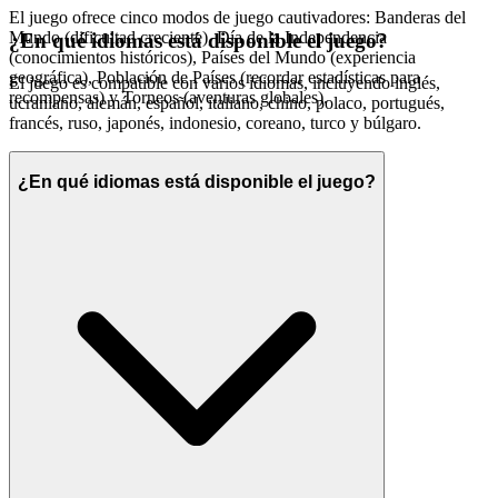
El juego ofrece cinco modos de juego cautivadores: Banderas del
Mundo (dificultad creciente), Día de la Independencia
¿En qué idiomas está disponible el juego?
(conocimientos históricos), Países del Mundo (experiencia
geográfica), Población de Países (recordar estadísticas para
El juego es compatible con varios idiomas, incluyendo inglés,
recompensas) y Torneos (aventuras globales).
ucraniano, alemán, español, italiano, chino, polaco, portugués,
francés, ruso, japonés, indonesio, coreano, turco y búlgaro.
¿En qué idiomas está disponible el juego?