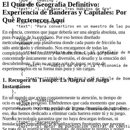
      "type": "heading",

El Quiz de Geografía Definitivo:
      "level": 3,

      "text": "1. La Base: Tres Hábitos de Oro"

Experiencia de Banderas y Capitales: Por
    },

    {

Qué Perteneces Aquí
      "type": "paragraph",

      "text": "Para convertiros en un maestro de las pu
    },

En esencia, creemos que jugar debería ser una alegría absoluta, una
    {

pura evasión de lo cotidiano. Por eso hemos diseñado
      "type": "list",

meticulosamente una plataforma donde cada punto de fricción ha
      "items": [

sido anticipado y eliminado. Nos encargamos de todas las
        {

          "text": "**Hábito de Oro 1: El \"Reflejo de R
complejidades, los retrasos y las distracciones, para que puedas
        },

concentrarte únicamente en la diversión, el desafío y la emoción del
        {

descubrimiento. Esto no se trata solo de jugar; se trata de
          "text": "**Hábito de Oro 2: La \"Economía de 
experimentarlos en su forma más pura y sin cargas.
        },

        {

          "text": "**Hábito de Oro 3: El \"Bucle de Dom
1. Recupera tu Tiempo: La Alegría del Juego
        }

Instantáneo
      ]

    },

    {

En un mundo que exige constantemente tu atención, tu tiempo de
      "type": "heading",

ocio es un bien precioso. Entendemos que cada momento que pasas
      "level": 3,

esperando es un momento perdido de la pura diversión de jugar. Por
      "text": "2. Tácticas de Élite: Dominando el Motor
eso, nos hemos dedicado a eliminar cada barrera entre tú y tu juego.
    },

    {

Nuestra tecnología garantiza que no haya descargas tediosas, ni
      "type": "paragraph",

instalaciones engorrosas, ni actualizaciones frustrantes que navegar.
      "text": "El motor de puntuación central de Cuesti
Se trata de la gratificación inmediata, de respetar tu tiempo y poner