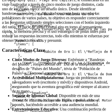
Geography Quiz: Flags and Capitals
    {

viaje cautivador a través de cinco modos de juego distintos, cada
      "type": "heading",

uno de los cuales ofrece un desafío único. Desde identificar
      "level": 3,

banderas nacionales con dificultad creciente hasta recordar las
      "text": "1. La Base: Tres Hábitos de Oro"

poblaciones de varios países, tu objetivo es responder correctamente
    },

    {

a las preguntas utilizando simples selecciones con el botón izquierdo
      "type": "paragraph",

del ratón. El bucle de juego central gira en torno al pensamiento
      "text": "Para convertiros en un maestro de las pu
rápido, la memoria precisa y el uso estratégico de pistas útiles para
    },

reducir las respuestas incorrectas, todo ello mientras te esfuerzas por
    {

obtener puntuaciones altas y presumir.
      "type": "list",

      "items": [

        {

Características Clave
          "text": "**Hábito de Oro 1: El \"Reflejo de R
        },

        {

Cinco Modos de Juego Diversos
: Enfréntate a "Banderas
          "text": "**Hábito de Oro 2: La \"Economía de 
del Mundo", rompecabezas del "Día de la Independencia",
        },

desafíos de "Países del Mundo", trivia de "Población de
        {

Países" y "Torneos" competitivos.
          "text": "**Hábito de Oro 3: El \"Bucle de Dom
Accesibilidad Multiplataforma
: Juega sin problemas en
        }

      ]

navegadores web (escritorio y móvil) y dispositivos Android,
    },

asegurando que tu aventura geográfica esté siempre al alcance
    {

de tu mano.
      "type": "heading",

Soporte de Idiomas Global
: Disponible en más de una
      "level": 3,

docena de idiomas, incluyendo inglés, español, chino y
      "text": "2. Tácticas de Élite: Dominando el Motor
    },

japonés, haciéndolo accesible a una audiencia mundial.
    {

Entretenimiento Educativo
: Una combinación perfecta de
      "type": "paragraph",
