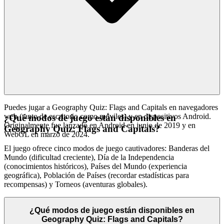
plataforma cumpla con nuestros estrictos estándares de participación,
entretenimiento y rendimiento. Nuestra interfaz es limpia, rápida y
discreta, diseñada para mejorar tu enfoque en el juego en sí, no para
distraerte de él. No encontrarás miles de juegos clonados aquí.
Presentamos
Quiz de Geografía: Banderas y Capitales
porque creemos que es un juego excepcional que vale tu tiempo.
Esa es nuestra promesa curatorial: menos ruido, más de la calidad
que mereces.
Puedes jugar a Geography Quiz: Flags and Capitals en navegadores
web (tanto de escritorio como móviles) y en dispositivos Android.
¿Qué modos de juego están disponibles en
Originalmente fue lanzado en Android en junio de 2019 y en
Geography Quiz: Flags and Capitals?
WebGL en marzo de 2024.
El juego ofrece cinco modos de juego cautivadores: Banderas del
Mundo (dificultad creciente), Día de la Independencia
(conocimientos históricos), Países del Mundo (experiencia
geográfica), Población de Países (recordar estadísticas para
recompensas) y Torneos (aventuras globales).
¿Qué modos de juego están disponibles en
Geography Quiz: Flags and Capitals?