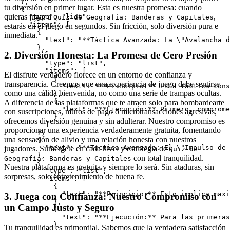
    },

tu diversión en primer lugar. Esta es nuestra promesa: cuando
    {

quieras jugar a
,
      "type": "list",

Quiz de Geografía: Banderas y Capitales
      "items": [

estarás en el juego en segundos. Sin fricción, solo diversión pura e
        {

inmediata.
          "text": "**Táctica Avanzada: La \"Avalancha d
        },

2. Diversión Honesta: La Promesa de Cero Presión
        {

          "type": "list",

          "items": [

El disfrute verdadero florece en un entorno de confianza y
            {

transparencia. Creemos que una experiencia de juego debe sentirse
              "text": "**Principio:** Esta táctica cons
como una cálida bienvenida, no como una serie de trampas ocultas.
            },

            {

A diferencia de las plataformas que te atraen solo para bombardearte
              "text": "**Ejecución:** Primero, comprome
con suscripciones, muros de pago o microtransacciones agresivas,
            }

ofrecemos diversión genuina y sin adulterar. Nuestro compromiso es
          ]

proporcionar una experiencia verdaderamente gratuita, fomentando
        },

una sensación de alivio y una relación honesta con nuestros
        {

          "text": "**Táctica Avanzada: El \"Impulso de 
jugadores. Sumérgete en cada nivel y estrategia de
Quiz de
        },

con total tranquilidad.
Geografía: Banderas y Capitales
        {

Nuestra plataforma es gratuita y siempre lo será. Sin ataduras, sin
          "type": "list",

sorpresas, solo entretenimiento de buena fe.
          "items": [

            {

              "text": "**Principio:** Esto implica maxi
3. Juega con Confianza: Nuestro Compromiso con
            },

un Campo Justo y Seguro
            {

              "text": "**Ejecución:** Para las primeras
            }

Tu tranquilidad es primordial. Sabemos que la verdadera satisfacción