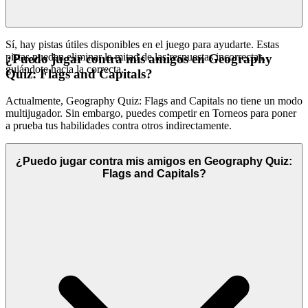
Sí, hay pistas útiles disponibles en el juego para ayudarte. Estas
pistas pueden eliminar la mitad de las respuestas incorrectas,
¿Puedo jugar contra mis amigos en Geography
guiándote hacia la correcta.
Quiz: Flags and Capitals?
Actualmente, Geography Quiz: Flags and Capitals no tiene un modo
multijugador. Sin embargo, puedes competir en Torneos para poner
a prueba tus habilidades contra otros indirectamente.
¿Puedo jugar contra mis amigos en Geography Quiz:
Flags and Capitals?