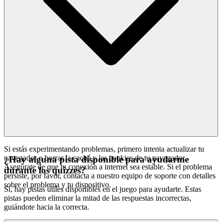
Si estás experimentando problemas, primero intenta actualizar tu
navegador o borrar la caché y las cookies de tu navegador.
¿Hay alguna pista disponible para ayudarme
Asegúrate de que tu conexión a internet sea estable. Si el problema
durante los quizzes?
persiste, por favor, contacta a nuestro equipo de soporte con detalles
sobre el problema y tu dispositivo.
Sí, hay pistas útiles disponibles en el juego para ayudarte. Estas
pistas pueden eliminar la mitad de las respuestas incorrectas,
guiándote hacia la correcta.