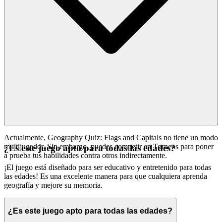
Actualmente, Geography Quiz: Flags and Capitals no tiene un modo
multijugador. Sin embargo, puedes competir en Torneos para poner
¿Es este juego apto para todas las edades?
a prueba tus habilidades contra otros indirectamente.
¡El juego está diseñado para ser educativo y entretenido para todas
las edades! Es una excelente manera para que cualquiera aprenda
geografía y mejore su memoria.
¿Es este juego apto para todas las edades?