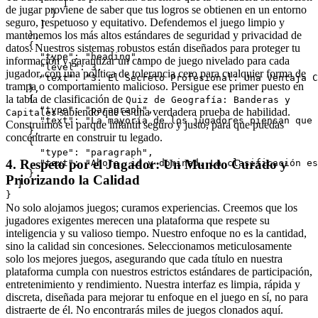
          ]

de jugar proviene de saber que tus logros se obtienen en un entorno
        }

seguro, respetuoso y equitativo. Defendemos el juego limpio y
      ]

mantenemos los más altos estándares de seguridad y privacidad de
    },

    {

datos. Nuestros sistemas robustos están diseñados para proteger tu
      "type": "heading",

información y garantizar un campo de juego nivelado para cada
      "level": 3,

jugador, con una política de tolerancia cero para cualquier forma de
      "text": "3. El Secreto Profesional: Una Ventaja C
trampa o comportamiento malicioso. Persigue ese primer puesto en
    },

la tabla de clasificación de
    {

Quiz de Geografía: Banderas y
      "type": "paragraph",

sabiendo que es una verdadera prueba de habilidad.
Capitales
      "text": "La mayoría de los jugadores piensan que 
Construimos el parque infantil seguro y justo, para que puedas
    },

concentrarte en construir tu legado.
    {

      "type": "paragraph",

4. Respeto por el Jugador: Un Mundo Curado y
      "text": "Ahora, id y dominad. La clasificación es
    }

Priorizando la Calidad
  ]

No solo alojamos juegos; curamos experiencias. Creemos que los
jugadores exigentes merecen una plataforma que respete su
inteligencia y su valioso tiempo. Nuestro enfoque no es la cantidad,
sino la calidad sin concesiones. Seleccionamos meticulosamente
solo los mejores juegos, asegurando que cada título en nuestra
plataforma cumpla con nuestros estrictos estándares de participación,
entretenimiento y rendimiento. Nuestra interfaz es limpia, rápida y
discreta, diseñada para mejorar tu enfoque en el juego en sí, no para
distraerte de él. No encontrarás miles de juegos clonados aquí.