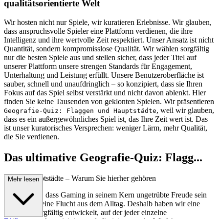
qualitätsorientierte Welt
Wir hosten nicht nur Spiele, wir kuratieren Erlebnisse. Wir glauben,
dass anspruchsvolle Spieler eine Plattform verdienen, die ihre
Intelligenz und ihre wertvolle Zeit respektiert. Unser Ansatz ist nicht
Quantität, sondern kompromisslose Qualität. Wir wählen sorgfältig
nur die besten Spiele aus und stellen sicher, dass jeder Titel auf
unserer Plattform unsere strengen Standards für Engagement,
Unterhaltung und Leistung erfüllt. Unsere Benutzeroberfläche ist
sauber, schnell und unaufdringlich – so konzipiert, dass sie Ihren
Fokus auf das Spiel selbst verstärkt und nicht davon ablenkt. Hier
finden Sie keine Tausenden von geklonten Spielen. Wir präsentieren
, weil wir glauben,
Geografie-Quiz: Flaggen und Hauptstädte
dass es ein außergewöhnliches Spiel ist, das Ihre Zeit wert ist. Das
ist unser kuratorisches Versprechen: weniger Lärm, mehr Qualität,
die Sie verdienen.
Das ultimative Geografie-Quiz: Flagg...
en und Hauptstädte – Warum Sie hierher gehören
Mehr lesen
Wir glauben, dass Gaming in seinem Kern ungetrübte Freude sein
sollte, eine reine Flucht aus dem Alltag. Deshalb haben wir eine
Plattform sorgfältig entwickelt, auf der jeder einzelne