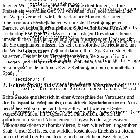
          "title": "Ausführung:",

In einer Welt, die ständig Ihre Aufmerksamkeit fordert, ist Ihre
          "text": "Zuerst verpflichten Sie sich zu 100 
Freizeit ein wertvolles Gut. Wir verstehen, dass jeder Moment, der
        },

mit Warten verbracht wird, ein verlorener Moment der puren
      },

Spielfreude ist. Deshalb haben wir uns der Beseitigung jeder
      "tactic2": {

        "title": "Fortgeschrittene Taktik: Der \"Early 
Barriere zwischen Ihnen und Ihrem Spiel verschrieben. Unsere
        "principle": {

Technologie sorgt dafür, dass es keine lästigen Downloads, keine
          "title": "Prinzip:",

umständlichen Installationen und keine frustrierenden Updates gibt,
          "text": "Dies beinhaltet die Maximierung Ihre
die Sie durchlaufen müssen. Es geht um sofortige Befriedigung, um
        },

die Wertschätzung Ihrer Zeit und darum, Ihren Spaß an erste Stelle
        "execution": {

          "title": "Ausführung:",

zu setzen. Das ist unser Versprechen: Wenn Sie
Geografie-Quiz:
          "text": "Behandeln Sie die ersten 10–15 Frage
spielen möchten, sind Sie in
Flaggen und Hauptstädte
        },

Sekundenschnelle im Spiel. Keine Reibung, nur purer, unmittelbarer
      },

Spaß.
    },

    "section3": {

      "title": "3. Das Profi-Geheimnis: Ein kontraintui
2. Echter Spaß: Das Zero-Pressure-Versprechen
      "text": "Die meisten Spieler denken, dass **sich 
    },

Echte Freude entfaltet sich in einer Atmosphäre des Vertrauens und
    "end": {

der Transparenz. Wir glauben, dass sich ein Spielerlebnis wie ein
      "text": "Gehen Sie nun voran und dominieren Sie. 
    },

herzliches Willkommen anfühlen sollte, nicht wie eine Reihe
    "prompt": "Respond to me with the JSON object: {\"t
versteckter Fallen. Im Gegensatz zu Plattformen, die Sie nur
  }

anlocken, um Sie mit Abonnements, Paywalls oder aggressiven
Mikrotransaktionen zu bombardieren, bieten wir echten, ungetrübten
Spaß. Unser Ziel ist es, ein wirklich kostenloses Erlebnis zu bieten,
um ein Gefühl der Erleichterung und eine ehrliche Beziehung zu