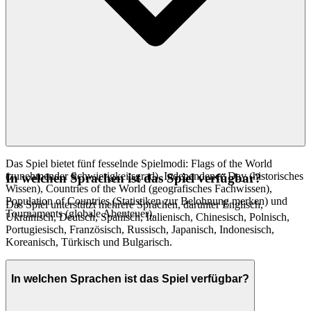
Das Spiel bietet fünf fesselnde Spielmodi: Flags of the World
(zunehmender Schwierigkeitsgrad), Independence Day (historisches
In welchen Sprachen ist das Spiel verfügbar?
Wissen), Countries of the World (geografisches Fachwissen),
Population of Countries (Statistiken zur Belohnung merken) und
Das Spiel unterstützt mehrere Sprachen, darunter Englisch,
Tournaments (globale Abenteuer).
Ukrainisch, Deutsch, Spanisch, Italienisch, Chinesisch, Polnisch,
Portugiesisch, Französisch, Russisch, Japanisch, Indonesisch,
Koreanisch, Türkisch und Bulgarisch.
In welchen Sprachen ist das Spiel verfügbar?