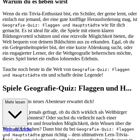
Warum du es lieben wirst
Wenn du ein Trivia-Enthusiast bist, ein Schüler, der gerne lernt, oder
einfach nur jemand, der eine gute knifflige Herausforderung mag, ist
wie für dich
Geografie-Quiz: Flaggen und Hauptstädte
gemacht. Es ist ideal für alle, die Spiele mit einem klaren
Bildungsvorteil schätzen und eine reizvolle Möglichkeit bieten, die
Welt bequem von deinem Bildschirm aus zu erkunden. Egal, ob du
ein Gelegenheitsspieler bist, der eine kurze Ablenkung sucht, oder
ein engagierter Lerner, der die Weltgeografie beherrschen möchte,
dieses Spiel bietet ein endlos lohnendes Erlebnis.
Tauche noch heute in die Welt von
Geografie-Quiz: Flaggen
ein und schaffe deine Legende!
und Hauptstädte
Spiele Geografie-Quiz: Flaggen und H...
auptstädte: Ein neues Abenteuer erwartet dich!
Mehr lesen
Hast du dich jemals gefragt, ob du dich wirklich als Weltbürger
bezeichnen könntest? Oder suchst du vielleicht nach einer
unterhaltsamen und fesselnden Möglichkeit, dein Wissen über die
Welt aufzufrischen? Dann bist du bei
Tipps & Tricks
Geografie-Quiz: Flaggen
genau richtig – dem ultimativen Lern-Trivia-
und Hauptstädte
{
