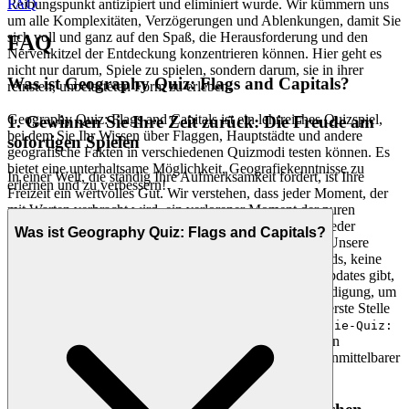
Reibungspunkt antizipiert und eliminiert wurde. Wir kümmern uns
FAQ
um alle Komplexitäten, Verzögerungen und Ablenkungen, damit Sie
sich voll und ganz auf den Spaß, die Herausforderung und den
FAQ
Nervenkitzel der Entdeckung konzentrieren können. Hier geht es
nicht nur darum, Spiele zu spielen, sondern darum, sie in ihrer
Was ist Geography Quiz: Flags and Capitals?
reinsten, unbelasteten Form zu erleben.
Geography Quiz: Flags and Capitals ist ein lehrreiches Quizspiel,
1. Gewinnen Sie Ihre Zeit zurück: Die Freude am
bei dem Sie Ihr Wissen über Flaggen, Hauptstädte und andere
sofortigen Spielen
geografische Fakten in verschiedenen Quizmodi testen können. Es
bietet eine unterhaltsame Möglichkeit, Geografiekenntnisse zu
In einer Welt, die ständig Ihre Aufmerksamkeit fordert, ist Ihre
erlernen und zu verbessern!
Freizeit ein wertvolles Gut. Wir verstehen, dass jeder Moment, der
mit Warten verbracht wird, ein verlorener Moment der puren
Spielfreude ist. Deshalb haben wir uns der Beseitigung jeder
Was ist Geography Quiz: Flags and Capitals?
Barriere zwischen Ihnen und Ihrem Spiel verschrieben. Unsere
Technologie sorgt dafür, dass es keine lästigen Downloads, keine
umständlichen Installationen und keine frustrierenden Updates gibt,
die Sie durchlaufen müssen. Es geht um sofortige Befriedigung, um
die Wertschätzung Ihrer Zeit und darum, Ihren Spaß an erste Stelle
zu setzen. Das ist unser Versprechen: Wenn Sie
Geografie-Quiz:
spielen möchten, sind Sie in
Flaggen und Hauptstädte
Sekundenschnelle im Spiel. Keine Reibung, nur purer, unmittelbarer
Spaß.