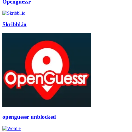
Openguessr
Skribbl.io
openguessr unblocked