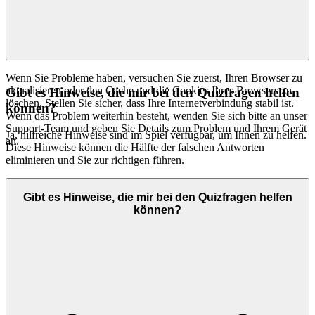
Wenn Sie Probleme haben, versuchen Sie zuerst, Ihren Browser zu
aktualisieren oder den Cache und die Cookies Ihres Browsers zu
Gibt es Hinweise, die mir bei den Quizfragen helfen
löschen. Stellen Sie sicher, dass Ihre Internetverbindung stabil ist.
können?
Wenn das Problem weiterhin besteht, wenden Sie sich bitte an unser
Support-Team und geben Sie Details zum Problem und Ihrem Gerät
Ja, hilfreiche Hinweise sind im Spiel verfügbar, um Ihnen zu helfen.
an.
Diese Hinweise können die Hälfte der falschen Antworten
eliminieren und Sie zur richtigen führen.
Gibt es Hinweise, die mir bei den Quizfragen helfen
können?