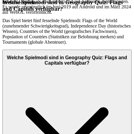
(sowohl Desktop als auch mobil) und auf Android-Geräten spielen.
Welche Spielmodi sind in Geography Quiz: Flags
die Sie verdienen.
Es wurde ursprünglich im Juni 2019 auf Android und im März 2024
and Capitals verfügbar?
auf WebGL veröffentlicht.
Das Spiel bietet fünf fesselnde Spielmodi: Flags of the World
(zunehmender Schwierigkeitsgrad), Independence Day (historisches
Wissen), Countries of the World (geografisches Fachwissen),
Population of Countries (Statistiken zur Belohnung merken) und
Tournaments (globale Abenteuer).
Welche Spielmodi sind in Geography Quiz: Flags and
Capitals verfügbar?