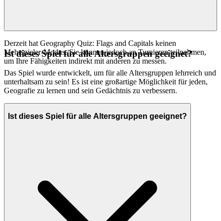
Derzeit hat Geography Quiz: Flags and Capitals keinen
Mehrspieler-Modus. Sie können jedoch an Turnieren teilnehmen,
Ist dieses Spiel für alle Altersgruppen geeignet?
um Ihre Fähigkeiten indirekt mit anderen zu messen.
Das Spiel wurde entwickelt, um für alle Altersgruppen lehrreich und
unterhaltsam zu sein! Es ist eine großartige Möglichkeit für jeden,
Geografie zu lernen und sein Gedächtnis zu verbessern.
Ist dieses Spiel für alle Altersgruppen geeignet?