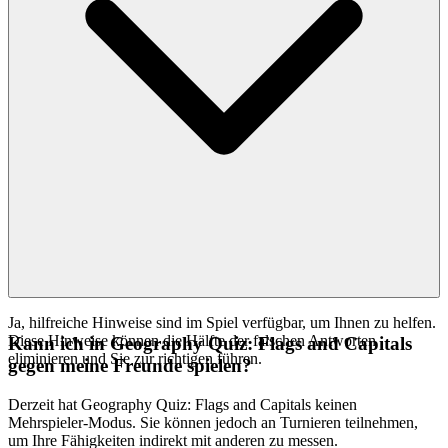
Ja, hilfreiche Hinweise sind im Spiel verfügbar, um Ihnen zu helfen.
Diese Hinweise können die Hälfte der falschen Antworten
Kann ich in Geography Quiz: Flags and Capitals
eliminieren und Sie zur richtigen führen.
gegen meine Freunde spielen?
Derzeit hat Geography Quiz: Flags and Capitals keinen
Mehrspieler-Modus. Sie können jedoch an Turnieren teilnehmen,
um Ihre Fähigkeiten indirekt mit anderen zu messen.