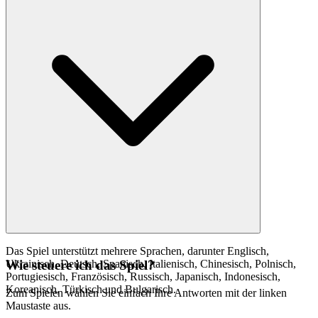
Das Spiel unterstützt mehrere Sprachen, darunter Englisch,
Ukrainisch, Deutsch, Spanisch, Italienisch, Chinesisch, Polnisch,
Wie steuere ich das Spiel?
Portugiesisch, Französisch, Russisch, Japanisch, Indonesisch,
Koreanisch, Türkisch und Bulgarisch.
Zum Spielen wählen Sie einfach Ihre Antworten mit der linken
Maustaste aus.