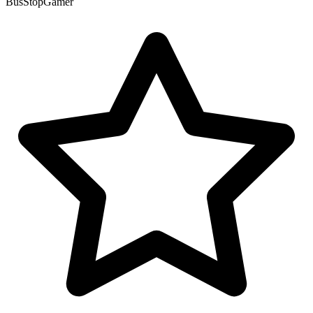
BusStopGamer