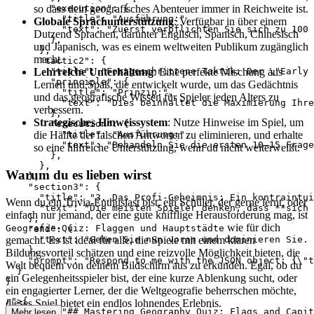
        "execution": {

so dass dein geografisches Abenteuer immer in Reichweite ist.
          "title": "Ausführung:",

Globale Sprachunterstützung
: Verfügbar in über einem
          "text": "Zuerst verpflichten Sie sich zu 100 
Dutzend Sprachen, darunter Englisch, Spanisch, Chinesisch
        },

und Japanisch, was es einem weltweiten Publikum zugänglich
      },

macht.
      "tactic2": {

        "title": "Fortgeschrittene Taktik: Der \"Early 
Lehrreiche Unterhaltung
: Eine perfekte Mischung aus
        "principle": {

Lernen und Spaß, die entwickelt wurde, um das Gedächtnis
          "title": "Prinzip:",

und das geografische Wissen für Spieler jeden Alters zu
          "text": "Dies beinhaltet die Maximierung Ihre
verbessern.
        },

Strategisches Hinweissystem
: Nutze Hinweise im Spiel, um
        "execution": {

          "title": "Ausführung:",

die Hälfte der falschen Antworten zu eliminieren, und erhalte
          "text": "Behandeln Sie die ersten 10–15 Frage
so eine hilfreiche Unterstützung, wenn du nicht weiterweißt.
        },

      },

Warum du es lieben wirst
    },

    "section3": {

      "title": "3. Das Profi-Geheimnis: Ein kontraintui
Wenn du ein Trivia-Enthusiast bist, ein Schüler, der gerne lernt, oder
      "text": "Die meisten Spieler denken, dass **sich 
einfach nur jemand, der eine gute knifflige Herausforderung mag, ist
    },

wie für dich
Geografie-Quiz: Flaggen und Hauptstädte
    "end": {

      "text": "Gehen Sie nun voran und dominieren Sie. 
gemacht. Es ist ideal für alle, die Spiele mit einem klaren
    },

Bildungsvorteil schätzen und eine reizvolle Möglichkeit bieten, die
    "prompt": "Respond to me with the JSON object: {\"t
Welt bequem von deinem Bildschirm aus zu erkunden. Egal, ob du
  }

ein Gelegenheitsspieler bist, der eine kurze Ablenkung sucht, oder
ein engagierter Lerner, der die Weltgeografie beherrschen möchte,
r">
{

dieses Spiel bietet ein endlos lohnendes Erlebnis.
  "text": "## Mastering Geography Quiz: Flags and Capit
Mehr lesen