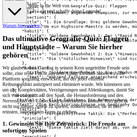
  "translation": {

Tauche noch heute in die Welt von
Geografie-Quiz: Flaggen
    "section1": {

ein und schaffe deine Legende!
und Hauptstädte
      "title": "Willkommen, angehende Champions, zur en
      "subsection1": {

        "title": "1. Die Grundlage: Drei goldene Gewohn
Warum hier spielen?
        "text": "Um ein Highscore-Maestro zu werden, mü
        "habit1": {

          "title": "Goldene Gewohnheit 1: Der \"Rapid R
Das ultimative Geografie-Quiz: Flaggen
          "text": "In `Geography Quiz: Flags and Capita
        },

und Hauptstädte – Warum Sie hierher
        "habit2": {

gehören
          "title": "Goldene Gewohnheit 2: Die \"Hinweis
          "text": "Die \"nützlichen Hinweise\" sind nic
        },

Wir glauben, dass Gaming in seinem Kern ungetrübte Freude sein
        "habit3": {

          "title": "Goldene Gewohnheit 3: Die \"Modus-M
sollte, eine reine Flucht aus dem Alltag. Deshalb haben wir eine
          "text": "Während Turniere ansprechend erschei
Plattform sorgfältig entwickelt, auf der jeder einzelne
        },

Reibungspunkt antizipiert und eliminiert wurde. Wir kümmern uns
      },

um alle Komplexitäten, Verzögerungen und Ablenkungen, damit Sie
    },

sich voll und ganz auf den Spaß, die Herausforderung und den
    "section2": {

      "title": "2. Elite-Taktiken: Die Beherrschung der
Nervenkitzel der Entdeckung konzentrieren können. Hier geht es
      "text": "Die Kern-Scoring-Engine von Geography Qu
nicht nur darum, Spiele zu spielen, sondern darum, sie in ihrer
      "tactic1": {

reinsten, unbelasteten Form zu erleben.
        "title": "Fortgeschrittene Taktik: Die \"Perfec
        "principle": {

          "title": "Prinzip:",

1. Gewinnen Sie Ihre Zeit zurück: Die Freude am
          "text": "Diese Taktik zielt darauf ab, von de
sofortigen Spielen
        },

        "execution": {
