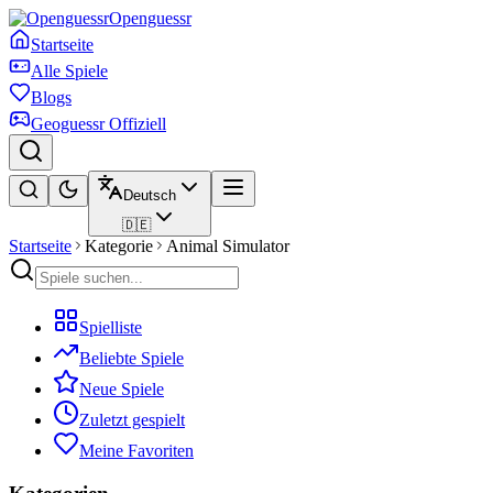
Openguessr
Startseite
Alle Spiele
Blogs
Geoguessr Offiziell
Deutsch
🇩🇪
Startseite
Kategorie
Animal Simulator
Spielliste
Beliebte Spiele
Neue Spiele
Zuletzt gespielt
Meine Favoriten