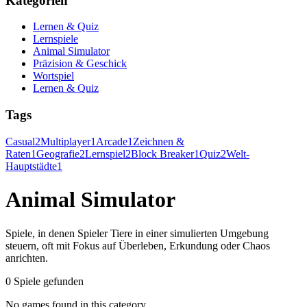
Kategorien
Lernen & Quiz
Lernspiele
Animal Simulator
Präzision & Geschick
Wortspiel
Lernen & Quiz
Tags
Casual
2
Multiplayer
1
Arcade
1
Zeichnen &
Raten
1
Geografie
2
Lernspiel
2
Block Breaker
1
Quiz
2
Welt-
Hauptstädte
1
Animal Simulator
Spiele, in denen Spieler Tiere in einer simulierten Umgebung
steuern, oft mit Fokus auf Überleben, Erkundung oder Chaos
anrichten.
0 Spiele gefunden
No games found in this category