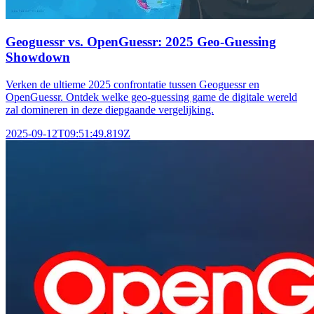
Geoguessr vs. OpenGuessr: 2025 Geo-Guessing
Showdown
Verken de ultieme 2025 confrontatie tussen Geoguessr en
OpenGuessr. Ontdek welke geo-guessing game de digitale wereld
zal domineren in deze diepgaande vergelijking.
2025-09-12T09:51:49.819Z