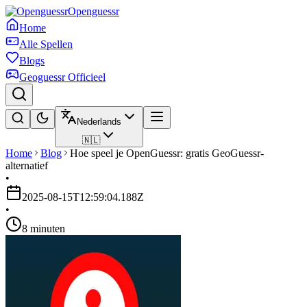
Openguessr
Home
Alle Spellen
Blogs
Geoguessr Officieel
Nederlands
🇳🇱
Home
Blog
Hoe speel je OpenGuessr: gratis GeoGuessr-
alternatief
•
2025-08-15T12:59:04.188Z
•
8 minuten