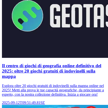
Il centro di giochi di geografia online definitivo del
2025: oltre 20 giochi gratuiti di indovinelli sulla
mappa
Esplora oltre 20 giochi gratuiti di indovinelli sulla mappa online nel
2025! Metti alla prova le tue capacità geografiche, da principiante a
esperto, con la nostra collezione definitiva. Inizia a giocare ora!
2025-09-12T09:51:49.819Z