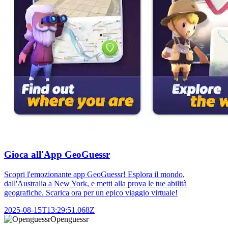
Gioca all'App GeoGuessr
Scopri l'emozionante app GeoGuessr! Esplora il mondo,
dall'Australia a New York, e metti alla prova le tue abilità
geografiche. Scarica ora per un epico viaggio virtuale!
2025-08-15T13:29:51.068Z
Openguessr