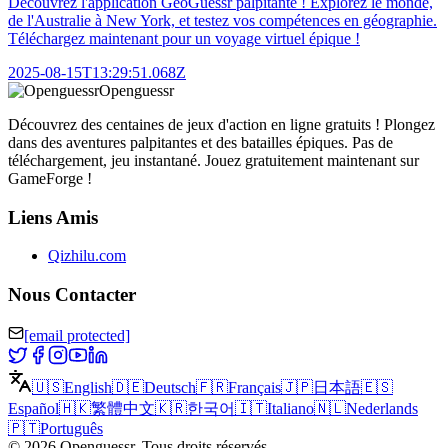
Découvrez l'application GeoGuessr palpitante ! Explorez le monde,
de l'Australie à New York, et testez vos compétences en géographie.
Téléchargez maintenant pour un voyage virtuel épique !
2025-08-15T13:29:51.068Z
Openguessr
Découvrez des centaines de jeux d'action en ligne gratuits ! Plongez
dans des aventures palpitantes et des batailles épiques. Pas de
téléchargement, jeu instantané. Jouez gratuitement maintenant sur
GameForge !
Liens Amis
Qizhilu.com
Nous Contacter
[email protected]
🇺🇸
English
🇩🇪
Deutsch
🇫🇷
Français
🇯🇵
日本語
🇪🇸
Español
🇭🇰
繁體中文
🇰🇷
한국어
🇮🇹
Italiano
🇳🇱
Nederlands
🇵🇹
Português
©
2026
Openguessr
.
Tous droits réservés