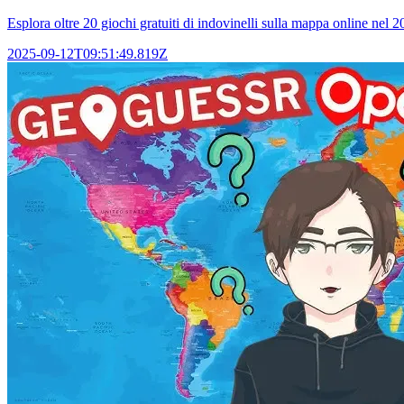
Esplora oltre 20 giochi gratuiti di indovinelli sulla mappa online nel 20
2025-09-12T09:51:49.819Z