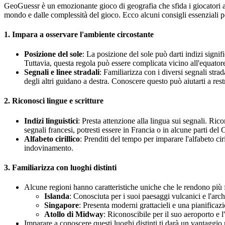
GeoGuessr è un emozionante gioco di geografia che sfida i giocatori a 
mondo e dalle complessità del gioco. Ecco alcuni consigli essenziali per 
1.
Impara a osservare l'ambiente circostante
Posizione del sole
: La posizione del sole può darti indizi signifi
Tuttavia, questa regola può essere complicata vicino all'equator
Segnali e linee stradali
: Familiarizza con i diversi segnali stra
degli altri guidano a destra. Conoscere questo può aiutarti a restr
2.
Riconosci lingue e scritture
Indizi linguistici
: Presta attenzione alla lingua sui segnali. Ric
segnali francesi, potresti essere in Francia o in alcune parti del
Alfabeto cirillico
: Prenditi del tempo per imparare l'alfabeto c
indovinamento.
3.
Familiarizza con luoghi distinti
Alcune regioni hanno caratteristiche uniche che le rendono più f
Islanda
: Conosciuta per i suoi paesaggi vulcanici e l'arch
Singapore
: Presenta moderni grattacieli e una pianificazi
Atollo di Midway
: Riconoscibile per il suo aeroporto e 
Imparare a conoscere questi luoghi distinti ti darà un vantaggio 