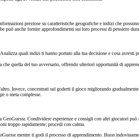
formazioni preziose su caratteristiche geografiche e indizi che possono a
e può anche fornire approfondimenti sui loro processi di pensiero duran
nalizza quali indizi ti hanno portato alla tua decisione e cosa avresti po
ta che quella del tuo avversario, offrendo ulteriori opportunità di appre
'altro. Invece, concentrati sul goderti il gioco migliorando gradualmente l
gie o meta complesse.
ti a GeoGuessr. Condividere esperienze e consigli con altri giocatori può
zioni troppo rapidamente; procedi con calma.
 GeoGuessr mentre ti godi il processo di apprendimento. Buon indoviname