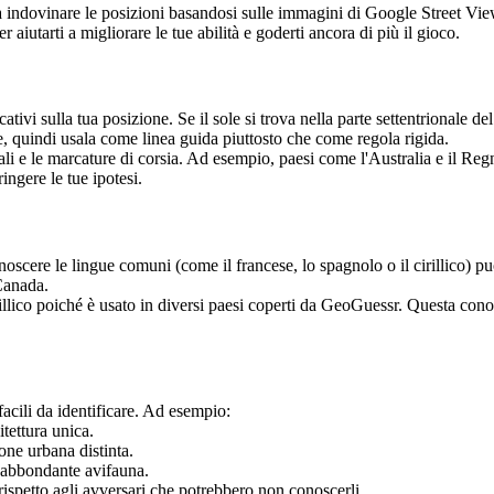
indovinare le posizioni basandosi sulle immagini di Google Street View. 
aiutarti a migliorare le tue abilità e goderti ancora di più il gioco.
cativi sulla tua posizione. Se il sole si trova nella parte settentrionale de
e, quindi usala come linea guida piuttosto che come regola rigida.
dali e le marcature di corsia. Ad esempio, paesi come l'Australia e il Reg
ingere le tue ipotesi.
onoscere le lingue comuni (come il francese, lo spagnolo o il cirillico) p
 Canada.
irillico poiché è usato in diversi paesi coperti da GeoGuessr. Questa con
acili da identificare. Ad esempio:
itettura unica.
one urbana distinta.
l'abbondante avifauna.
rispetto agli avversari che potrebbero non conoscerli.