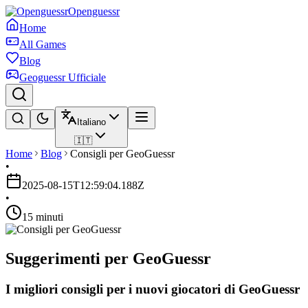
Openguessr
Home
All Games
Blog
Geoguessr Ufficiale
Italiano
🇮🇹
Home
Blog
Consigli per GeoGuessr
•
2025-08-15T12:59:04.188Z
•
15 minuti
Suggerimenti per GeoGuessr
I migliori consigli per i nuovi giocatori di GeoGuessr