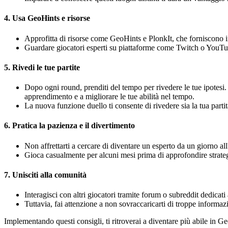
4.
Usa GeoHints e risorse
Approfitta di risorse come GeoHints e PlonkIt, che forniscono in
Guardare giocatori esperti su piattaforme come Twitch o YouTub
5.
Rivedi le tue partite
Dopo ogni round, prenditi del tempo per rivedere le tue ipotesi. A
apprendimento e a migliorare le tue abilità nel tempo.
La nuova funzione duello ti consente di rivedere sia la tua parti
6.
Pratica la pazienza e il divertimento
Non affrettarti a cercare di diventare un esperto da un giorno all
Gioca casualmente per alcuni mesi prima di approfondire strate
7.
Unisciti alla comunità
Interagisci con altri giocatori tramite forum o subreddit dedica
Tuttavia, fai attenzione a non sovraccaricarti di troppe informa
Implementando questi consigli, ti ritroverai a diventare più abile in