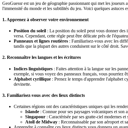
GeoGuessr est un jeu de géographie passionnant qui met les joueurs a
l'immensité du monde et les subtilités du jeu. Voici quelques astuces e
1.
Apprenez à observer votre environnement
Position du soleil
: La position du soleil peut vous donner des i
versa. Cependant, cette règle peut être délicate près de l'équateur
Panneaux et lignes routières
: Familiarisez-vous avec les dif
tandis que la plupart des autres conduisent sur le côté droit. Sav
2.
Reconnaître les langues et les écritures
Indices linguistiques
: Faites attention à la langue sur les pan
exemple, si vous voyez des panneaux français, vous pourriez êt
Alphabet cyrillique
: Prenez le temps d'apprendre l'alphabet cy
devinette.
3.
Familiarisez-vous avec des lieux distincts
Certaines régions ont des caractéristiques uniques qui les rendent
Islande
: Connue pour ses paysages volcaniques et son ar
Singapour
: Caractérisée par ses gratte-ciel modernes et 
Atoll de Midway
: Reconnaissable par son aéroport et s
Apprendre à connaître ces lieux distincts vous donnera un avanta