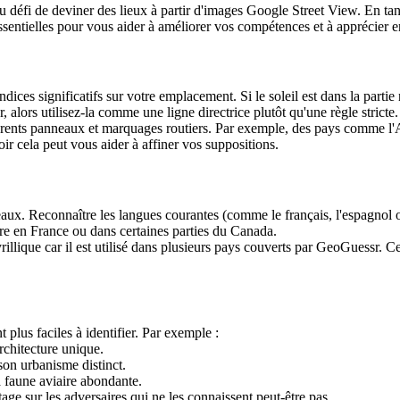
u défi de deviner des lieux à partir d'images Google Street View. En ta
ssentielles pour vous aider à améliorer vos compétences et à apprécier e
ndices significatifs sur votre emplacement. Si le soleil est dans la parti
, alors utilisez-la comme une ligne directrice plutôt qu'une règle stricte.
férents panneaux et marquages routiers. Par exemple, des pays comme l'A
oir cela peut vous aider à affiner vos suppositions.
neaux. Reconnaître les langues courantes (comme le français, l'espagnol o
re en France ou dans certaines parties du Canada.
rillique car il est utilisé dans plusieurs pays couverts par GeoGuessr. 
 plus faciles à identifier. Par exemple :
chitecture unique.
son urbanisme distinct.
a faune aviaire abondante.
ge sur les adversaires qui ne les connaissent peut-être pas.