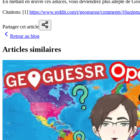
En mettant en œuvre ces astuces, vous deviendrez plus adepte de GeoG
Citations: [1]
https://www.reddit.com/r/geoguessr/comments/16uqjpm
Partager cet article
Retour au blog
Articles similaires