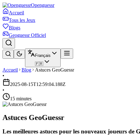
Openguessr
Accueil
Tous les Jeux
Blogs
Geoguessr Officiel
Français
🇫🇷
Accueil
Blog
Astuces GeoGuessr
•
2025-08-15T12:59:04.188Z
•
15 minutes
Astuces GeoGuessr
Les meilleures astuces pour les nouveaux joueurs de 