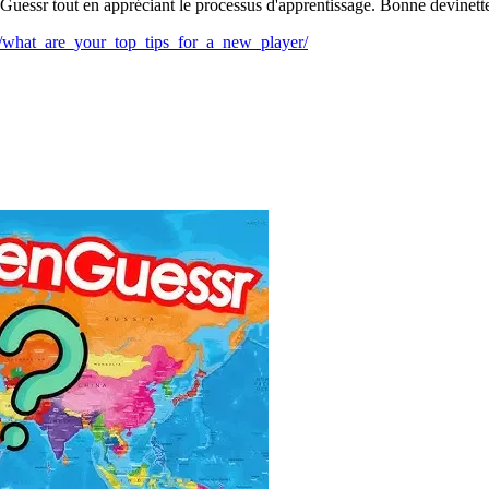
uessr tout en appréciant le processus d'apprentissage. Bonne devinette
/what_are_your_top_tips_for_a_new_player/