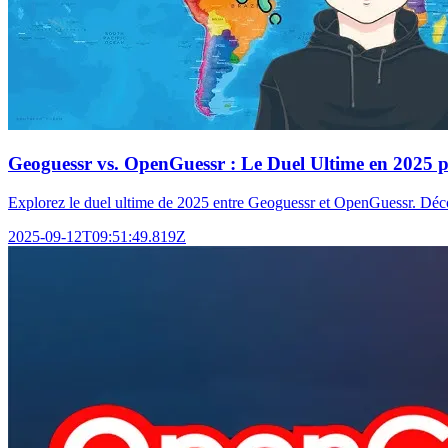
Geoguessr vs. OpenGuessr : Le Duel Ultime en 2025 p
Explorez le duel ultime de 2025 entre Geoguessr et OpenGuessr. Déc
2025-09-12T09:51:49.819Z