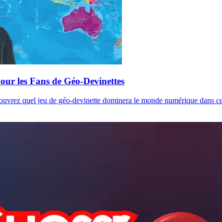
our les Fans de Géo-Devinettes
ouvrez quel jeu de géo-devinette dominera le monde numérique dans ce