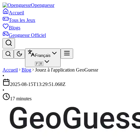
Openguessr
Accueil
Tous les Jeux
Blogs
Geoguessr Officiel
Français
🇫🇷
Accueil
Blog
Jouez à l'application GeoGuessr
•
2025-08-15T13:29:51.068Z
•
17 minutes