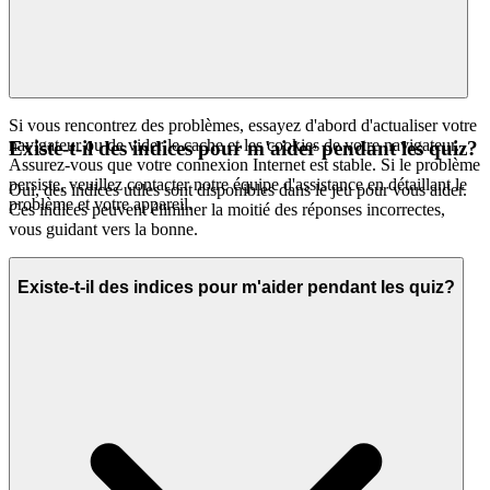
Si vous rencontrez des problèmes, essayez d'abord d'actualiser votre
navigateur ou de vider le cache et les cookies de votre navigateur.
Existe-t-il des indices pour m'aider pendant les quiz?
Assurez-vous que votre connexion Internet est stable. Si le problème
persiste, veuillez contacter notre équipe d'assistance en détaillant le
Oui, des indices utiles sont disponibles dans le jeu pour vous aider.
problème et votre appareil.
Ces indices peuvent éliminer la moitié des réponses incorrectes,
vous guidant vers la bonne.
Existe-t-il des indices pour m'aider pendant les quiz?