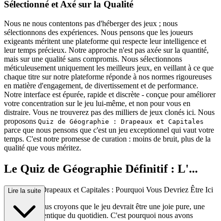
Sélectionné et Axé sur la Qualité
Nous ne nous contentons pas d'héberger des jeux ; nous
sélectionnons des expériences. Nous pensons que les joueurs
exigeants méritent une plateforme qui respecte leur intelligence et
leur temps précieux. Notre approche n'est pas axée sur la quantité,
mais sur une qualité sans compromis. Nous sélectionnons
méticuleusement uniquement les meilleurs jeux, en veillant à ce que
chaque titre sur notre plateforme réponde à nos normes rigoureuses
en matière d'engagement, de divertissement et de performance.
Notre interface est épurée, rapide et discrète - conçue pour améliorer
votre concentration sur le jeu lui-même, et non pour vous en
distraire. Vous ne trouverez pas des milliers de jeux clonés ici. Nous
proposons
Quiz de Géographie : Drapeaux et Capitales
parce que nous pensons que c'est un jeu exceptionnel qui vaut votre
temps. C'est notre promesse de curation : moins de bruit, plus de la
qualité que vous méritez.
Le Quiz de Géographie Définitif : L'...
Expérience Drapeaux et Capitales : Pourquoi Vous Devriez Être Ici
Lire la suite
À la base, nous croyons que le jeu devrait être une joie pure, une
évasion authentique du quotidien. C'est pourquoi nous avons