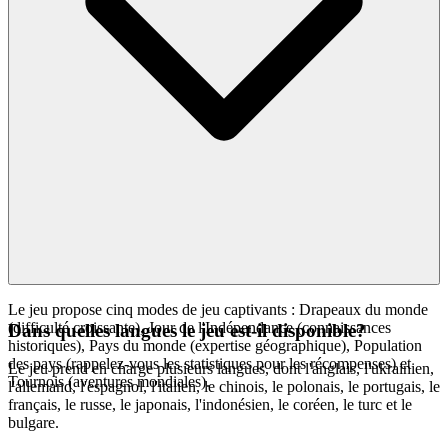
Le jeu propose cinq modes de jeu captivants : Drapeaux du monde
(difficulté croissante), Jour de l'Indépendance (connaissances
Dans quelles langues le jeu est-il disponible?
historiques), Pays du monde (expertise géographique), Population
des pays (rappelez-vous les statistiques pour les récompenses) et
Le jeu prend en charge plusieurs langues, dont l'anglais, l'ukrainien,
Tournois (aventures mondiales).
l'allemand, l'espagnol, l'italien, le chinois, le polonais, le portugais, le
français, le russe, le japonais, l'indonésien, le coréen, le turc et le
bulgare.