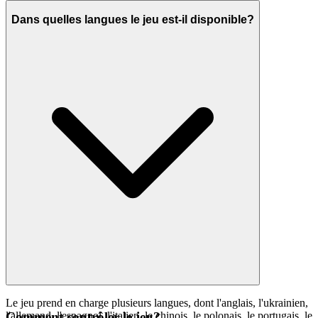
Dans quelles langues le jeu est-il disponible?
Le jeu prend en charge plusieurs langues, dont l'anglais, l'ukrainien,
l'allemand, l'espagnol, l'italien, le chinois, le polonais, le portugais, le
Comment contrôler le jeu?