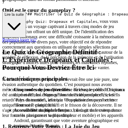
Quel est le cœur du gameplay ?
r">
{

  "text": "## Maîtriser le Quiz de Géographie : Drapeau
Lire la suite
Dans
, vous vous
Geography Quiz: Drapeaux et Capitales
lancerez dans un voyage captivant à travers cinq modes de jeu
distincts, chacun offrant un défi unique. De l'identification des
drapeaux nationaux avec une difficulté croissante à la mémorisation
Pourquoi jouer ici?
des populations de divers pays, votre objectif est de répondre
correctement aux questions en utilisant de simples sélections par
Le Quiz de Géographie Définitif :
clics gauche. La boucle de gameplay principale tourne autour de la
rapidité de réflexion, de la précision de la mémoire et de l'utilisation
L'Expérience Drapeaux et Capitales :
stratégique d'indices utiles pour éliminer les mauvaises réponses,
Pourquoi Vous Devriez Être Ici
tout en recherchant des scores élevés et le droit de se vanter.
Caractéristiques principales
À la base, nous croyons que le jeu devrait être une joie pure, une
évasion authentique du quotidien. C'est pourquoi nous avons
méticuleusement conçu une plateforme où chaque point de friction a
Cinq modes de jeu diversifiés
: Relevez les défis "Drapeaux
été anticipé et éliminé. Nous gérons toutes les complexités, les
du monde", les énigmes "Jour de l'indépendance", les défis
retards et les distractions, afin que vous puissiez vous concentrer
"Pays du monde", les trivia "Population des pays" et les
uniquement sur le plaisir, le défi et le frisson de la découverte. Il ne
"Tournois" compétitifs.
s'agit pas seulement de jouer à des jeux ; il s'agit de les vivre dans
Accessibilité multiplateforme
: Jouez en toute transparence
leur forme la plus pure et la plus simple.
sur les navigateurs web (ordinateur et mobile) et les appareils
Android, garantissant que votre aventure géographique est
toujours à portée de main.
1. Reprenez Votre Temps : La Joie du Jeu