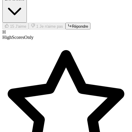
15
J'aime
1
Je n'aime pas
Répondre
H
HighScoresOnly