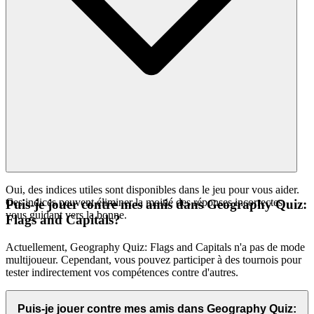
Oui, des indices utiles sont disponibles dans le jeu pour vous aider.
Ces indices peuvent éliminer la moitié des réponses incorrectes,
Puis-je jouer contre mes amis dans Geography Quiz:
vous guidant vers la bonne.
Flags and Capitals?
Actuellement, Geography Quiz: Flags and Capitals n'a pas de mode
multijoueur. Cependant, vous pouvez participer à des tournois pour
tester indirectement vos compétences contre d'autres.
Puis-je jouer contre mes amis dans Geography Quiz: