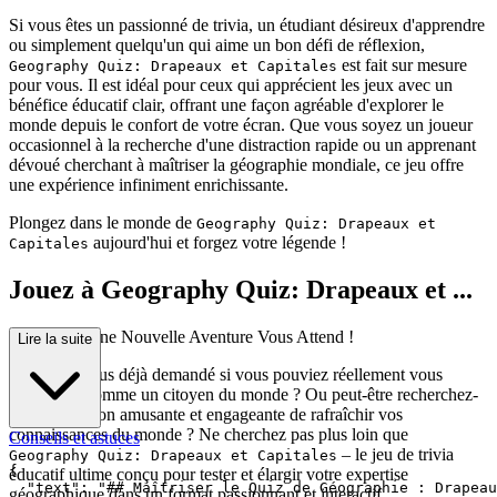
Si vous êtes un passionné de trivia, un étudiant désireux d'apprendre
ou simplement quelqu'un qui aime un bon défi de réflexion,
est fait sur mesure
Geography Quiz: Drapeaux et Capitales
pour vous. Il est idéal pour ceux qui apprécient les jeux avec un
bénéfice éducatif clair, offrant une façon agréable d'explorer le
monde depuis le confort de votre écran. Que vous soyez un joueur
occasionnel à la recherche d'une distraction rapide ou un apprenant
dévoué cherchant à maîtriser la géographie mondiale, ce jeu offre
une expérience infiniment enrichissante.
Plongez dans le monde de
Geography Quiz: Drapeaux et
aujourd'hui et forgez votre légende !
Capitales
Jouez à Geography Quiz: Drapeaux et ...
Capitales : Une Nouvelle Aventure Vous Attend !
Lire la suite
Vous êtes-vous déjà demandé si vous pouviez réellement vous
considérer comme un citoyen du monde ? Ou peut-être recherchez-
vous une façon amusante et engageante de rafraîchir vos
connaissances du monde ? Ne cherchez pas plus loin que
Conseils et astuces
– le jeu de trivia
Geography Quiz: Drapeaux et Capitales
{

éducatif ultime conçu pour tester et élargir votre expertise
  "text": "## Maîtriser le Quiz de Géographie : Drapeau
géographique dans un format passionnant et interactif.