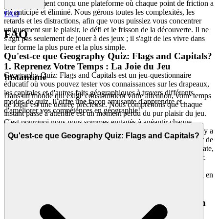
méticuleusement conçu une plateforme où chaque point de friction a
été anticipé et éliminé. Nous gérons toutes les complexités, les
FAQ
retards et les distractions, afin que vous puissiez vous concentrer
uniquement sur le plaisir, le défi et le frisson de la découverte. Il ne
FAQ
s'agit pas seulement de jouer à des jeux ; il s'agit de les vivre dans
leur forme la plus pure et la plus simple.
Qu'est-ce que Geography Quiz: Flags and Capitals?
1. Reprenez Votre Temps : La Joie du Jeu
Geography Quiz: Flags and Capitals est un jeu-questionnaire
Instantané
éducatif où vous pouvez tester vos connaissances sur les drapeaux,
les capitales et d'autres faits géographiques à travers différents
Dans un monde qui exige constamment votre attention, votre temps
modes de quiz. Il offre une façon amusante d'apprendre et
de loisir est une denrée précieuse. Nous comprenons que chaque
d'améliorer vos compétences en géographie!
instant passé à attendre est un moment perdu du pur plaisir du jeu.
C'est pourquoi nous nous sommes engagés à anéantir chaque
barrière entre vous et votre jeu. Notre technologie garantit qu'il n'y a
Qu'est-ce que Geography Quiz: Flags and Capitals?
pas de téléchargements fastidieux, d'installations encombrantes et de
mises à jour frustrantes à gérer. Il s'agit de la gratification immédiate,
de respecter votre temps et de faire passer votre plaisir en premier.
C'est notre promesse : lorsque vous voulez jouer à
Quiz de
, vous êtes dans le jeu en
Géographie : Drapeaux et Capitales
quelques secondes. Zéro friction, juste du plaisir pur et immédiat.
2. Un Plaisir Honnête : La Promesse Zéro Pression