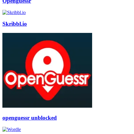
Openguessr
Skribbl.io
openguessr unblocked