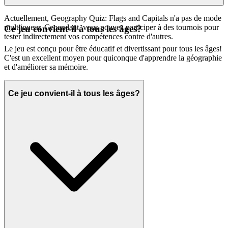
Actuellement, Geography Quiz: Flags and Capitals n'a pas de mode
multijoueur. Cependant, vous pouvez participer à des tournois pour
Ce jeu convient-il à tous les âges?
tester indirectement vos compétences contre d'autres.
Le jeu est conçu pour être éducatif et divertissant pour tous les âges!
C'est un excellent moyen pour quiconque d'apprendre la géographie
et d'améliorer sa mémoire.
Ce jeu convient-il à tous les âges?