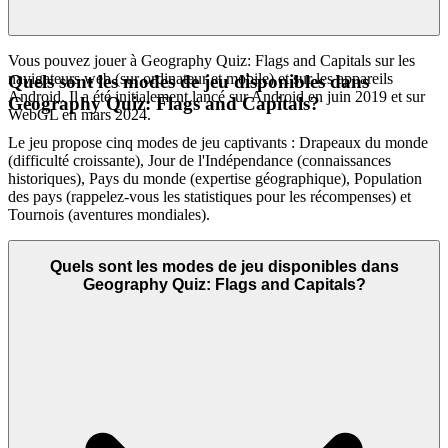
Vous pouvez jouer à Geography Quiz: Flags and Capitals sur les
navigateurs web (sur ordinateur et mobile) et sur les appareils
Quels sont les modes de jeu disponibles dans
Android. Il a été initialement lancé sur Android en juin 2019 et sur
Geography Quiz: Flags and Capitals?
WebGL en mars 2024.
Le jeu propose cinq modes de jeu captivants : Drapeaux du monde
(difficulté croissante), Jour de l'Indépendance (connaissances
historiques), Pays du monde (expertise géographique), Population
des pays (rappelez-vous les statistiques pour les récompenses) et
Tournois (aventures mondiales).
Quels sont les modes de jeu disponibles dans
Geography Quiz: Flags and Capitals?