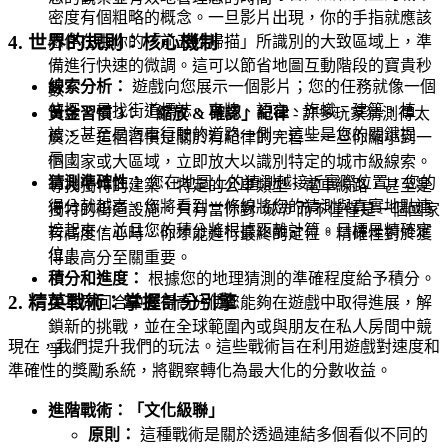
密度有個粗略的概念。一旦影片出現，你的手指就應該
4. 世界的規則：核心機制
懸停在由你的「前五秒掃描」所識別的大致區域上，準
備進行快速的微調。這可以節省地圖互動階段的寶貴秒
線索分析：
遊戲向您展示一個影片；您的任務就像一個
數。
偵探。尋找街道標誌、車牌、語言、旗幟、建築、植
黃金習慣 3：「縮放 & 確認」紀律
- 許多玩家猜測得太
被，甚至是汽車行駛的道路一側。這些是您的關鍵提
廣泛。這個習慣是關於有紀律的完善。一旦你縮小到一
示！
個國家或大區域，立即放大以識別特定的城市級線索。
猜測準確性：
您在地圖上的猜測越接近實際位置，您的
尋找獨特的建築、特定的公車類型、電車線路，甚至是
得分就越高。您將看到一條線將您的猜測與真實地點連
獨特的街道設施。只有當你對
城市
而不僅僅是一個國家
接起來，並且您的積分將根據距離計算。目標是精確定
有高度信心時，你才能進行最終的定位。精確性對於獲
位！
得最高分至關重要。
積分和進度：
根據您的地理猜測的準確程度給予積分。
2. 精英戰術：掌握計分引擎
在不同回合中獲得高分使您能夠在遊戲中取得進展，解
鎖新的挑戰，並在全球範圍內或與朋友在私人房間中競
現在，我們提升我們的玩法。這些戰術旨在利用遊戲對速度和
爭。
準確性的獎勵系統，將觀察轉化為最大化的分數收益。
進階戰術：「文化級聯」
原則：
這種戰術是關於透過連結多個看似不同的