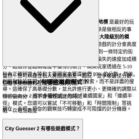
3. 專業秘訣：反直覺的優勢
大多數玩家認為
仔細搜尋特定的街道名稱或地標
是最好的玩
法。他們錯了。打破瘋狂分數障礙的真正秘訣是做相反的事
情：
在最初的 10 秒內，優先考慮一般化的、大陸級別的模
式，而不是超具體的本地細節
。原因如下：遊戲的計分會高度
前置獎勵快速、
準確的區域性
辨識。雖然找到一條特定的街
道令人滿意，但花費的時間搜尋通常會讓你損失的速度加成積
分，超過你從超精確度中獲得的積分。精英玩家透過在 5-10
秒內正確辨識大陸和主要國家來獲得他們 80% 的分數，然後
當然！您可以建立私人房間與朋友一起玩，並爭奪最佳分數。
利用剩餘的時間
City Guesser 2 有哪些遊戲模式？
快速掃描
城市級別的線索，而不是詳盡的搜
這是享受樂趣和互相挑戰的好方法。
尋。這確保了高基礎分數，並允許進行更小、更精確的調整以
City Guesser 2 提供多種模式，包括「連續國家」和「連續半
獲得最高分，而不會犧牲關鍵的時間。
徑」模式。您還可以嘗試「不可移動」和「時間限制」等挑
現在，去吧，把你的觀察技巧轉變成不可阻擋的計分機器。
戰，以增加難度。
City Guesser 2 有哪些遊戲模式？