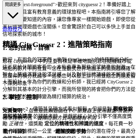
ss="mb-4 text-foreground">歡迎來到 cityguessr 2！準備好踏上
閱讀更多
一場有趣且富有教育意義的環球旅程吧。本指南將引導您了解
所有您需要知道的內容，讓您像專家一樣開始遊戲，即使您從
未玩過地理遊戲也沒關係。您會驚訝於自己可以多快上手並自
遊戲技巧
信地探索新的城市！
精通 CityGuessr 2：進階策略指南
1. 您的任務：目標
歡迎，有抱負的冠軍們，來到 CityGuessr 2 的終極戰術分析。
您在 cityguessr 2 中的主要目標是準確地識別您在隨機城市或
這不是給休閒遊客看的；本指南專為那些渴望精準的刺激、在
地點的影片中的位置。您在互動式世界地圖上的猜測越精確，
智力上勝過演算法的滿足感，以及對排行榜頂峰的不懈追求的
您獲得的積分就越多，這使您可以登上排行榜並給您的朋友留
人而設計。作為你們的教練和分析師，我已經將 CityGuessr 2
下深刻印象！
分解到其基本的計分引擎，而我所發現的將會把你們的方法從
充滿希望的猜測轉變為精打細算的統治。
2. 掌控：控制
CityGuessr 2，儘管其呈現方式看似輕鬆，但卻是對
觀察敏銳
免責聲明：
這些是此類遊戲在 PC 瀏覽器上使用鍵盤/滑鼠的
度和推論速度
的殘酷考驗。遊戲的核心計分引擎不僅高度獎
標準控制方式。實際控制方式可能略有不同。
勵
正確性
，還獎勵
定位的精確性和辨識的速度
。每花費一秒
鐘，每偏離標記一公里，都會直接侵蝕你的潛在得分。最高分
動作/目的
鍵盤按鍵/手勢