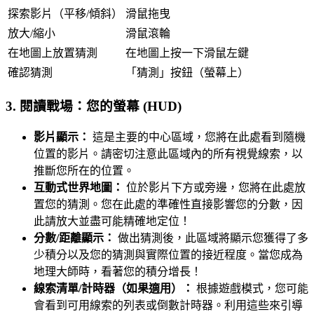
探索影片（平移/傾斜）
滑鼠拖曳
放大/縮小
滑鼠滾輪
在地圖上放置猜測
在地圖上按一下滑鼠左鍵
確認猜測
「猜測」按鈕（螢幕上）
3. 閱讀戰場：您的螢幕 (HUD)
影片顯示：
這是主要的中心區域，您將在此處看到隨機
位置的影片。請密切注意此區域內的所有視覺線索，以
推斷您所在的位置。
互動式世界地圖：
位於影片下方或旁邊，您將在此處放
置您的猜測。您在此處的準確性直接影響您的分數，因
此請放大並盡可能精確地定位！
分數/距離顯示：
做出猜測後，此區域將顯示您獲得了多
少積分以及您的猜測與實際位置的接近程度。當您成為
地理大師時，看著您的積分增長！
線索清單/計時器（如果適用）：
根據遊戲模式，您可能
會看到可用線索的列表或倒數計時器。利用這些來引導