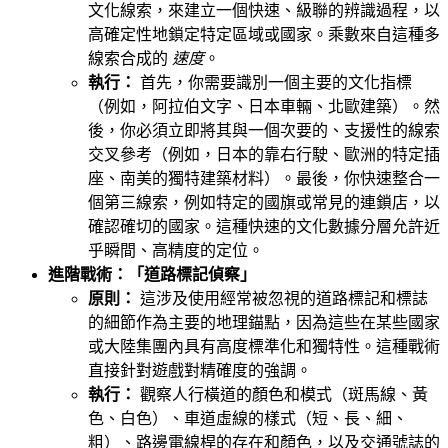
文化線索，來建立一個快速、級聯的辨識過程，以
高確定性地鎖定特定區域或國家。乘數來自這種多
線索合成的
速度
。
執行：
首先，你需要識別一個主要的文化指標
（例如，阿拉伯文字、日本車輛、北歐建築）。然
後，你必須立即將其與一個次要的、支援性的線索
交叉參考（例如，日本的靠右行駛、歐洲的特定插
座、南美的獨特建築材料）。最後，你快速整合一
個第三線索，例如特定的國旗或常見的連鎖店，以
確認確切的國家。這種快速的文化數據分層允許近
乎瞬間、高精度的定位。
進階戰術：「道路標記偵察」
原則：
這涉及使用經常被忽視的道路標記和標誌
的細節作為主要的地理錨點，因為這些在某些國家
或大陸集團內具有高度標準化和獨特性。這種戰術
直接針對遊戲對精確度的強調。
執行：
觀察人行橫道的顏色和模式（斑馬線、黃
色、白色）、車道虛線的樣式（短、長、細、
粗）、路邊電線桿的存在和顏色，以及交通號誌的