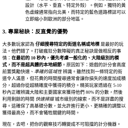
設計（水平、垂直、特定外殼）。例如，獨特的黃
色虛線通常指向北美，而特定的藍色道路標誌可以
立即縮小到歐洲的部分地區。
3. 專業秘訣：反直覺的優勢
大多數玩家認為
仔細搜尋特定的街道名稱或地標
是最好的玩
法。他們錯了。打破瘋狂分數障礙的真正秘訣是做相反的事
情：
在最初的 10 秒內，優先考慮一般化的、大陸級別的模
式，而不是超具體的本地細節
。原因如下：遊戲的計分會高度
前置獎勵快速、
準確的區域性
辨識。雖然找到一條特定的街
道令人滿意，但花費的時間搜尋通常會讓你損失的速度加成積
分，超過你從超精確度中獲得的積分。精英玩家透過在 5-10
秒內正確辨識大陸和主要國家來獲得他們 80% 的分數，然後
利用剩餘的時間
快速掃描
城市級別的線索，而不是詳盡的搜
尋。這確保了高基礎分數，並允許進行更小、更精確的調整以
獲得最高分，而不會犧牲關鍵的時間。
現在，去吧，把你的觀察技巧轉變成不可阻擋的計分機器。