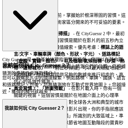
1. 基礎：三個黃金習慣
在我們深入研究進階操作之前，掌握始於根深蒂固的習慣。這
些是將休閒冒險者與地理戰術家區分開來的不可妥協的要素。
黃金習慣 1：「前五秒掃描」
- 在 CityGuessr 2 中，最初
的時刻是無價的。這個習慣是關於在影片的前五秒內立
即掃描最有可能的高價值線索。優先考慮：
標誌上的語
言/文字、車輛車牌（顏色、形狀、字元）、道路標記
City Guesser 是一款基於地理的瀏覽器遊戲，您可以在其中觀
（虛線、實線、顏色），以及植被/氣候指標（沙漠、熱
我該如何玩 City Guesser 2？
看真實地點的影片，並嘗試在地圖上猜測它們的位置。您根據
帶、溫帶城市）
。「前五秒掃描」可以最大限度地減少
猜測的準確性來賺取積分！
時間浪費，並且通常提供足夠的數據來進行初步的、高
您可以觀察影片中的環境線索，例如路標、車牌、國旗、語言
信心的區域性猜測。
和道路標記。然後，您將猜測放在互動式世界地圖上。您越接
黃金習慣 2：「地圖預載」
- 在影片載入時，你有一個
近，獲得的積分就越多！
關鍵的視窗。這個習慣是關於在地圖介面上的心理準
備。甚至在看到影片之前，對全球各大洲和典型的城市
我該如何玩 City Guesser 2？
密度有個粗略的概念。一旦影片出現，你的手指就應該
懸停在由你的「前五秒掃描」所識別的大致區域上，準
備進行快速的微調。這可以節省地圖互動階段的寶貴秒