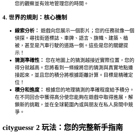
您的觀察並有效地管理您的時間。
4. 世界的規則：核心機制
線索分析：
遊戲向您展示一個影片；您的任務就像一個
偵探。尋找街道標誌、車牌、語言、旗幟、建築、植
被，甚至是汽車行駛的道路一側。這些是您的關鍵提
示！
猜測準確性：
您在地圖上的猜測越接近實際位置，您的
得分就越高。您將看到一條線將您的猜測與真實地點連
接起來，並且您的積分將根據距離計算。目標是精確定
位！
積分和進度：
根據您的地理猜測的準確程度給予積分。
在不同回合中獲得高分使您能夠在遊戲中取得進展，解
鎖新的挑戰，並在全球範圍內或與朋友在私人房間中競
爭。
cityguessr 2 玩法：您的完整新手指南