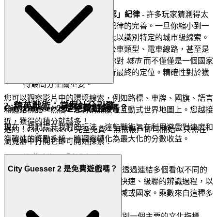
數。
黃金習慣 3：「縮放 & 確認」紀律
- 許多玩家猜測得太
廣泛。這個習慣是關於有紀律的完善。一旦你縮小到一
個國家或大區域，立即放大以識別特定的城市級線索。
尋找獨特的建築、特定的公車類型、電車線路，甚至是
獨特的街道設施。只有當你對
城市
而不僅僅是一個國家
有高度信心時，你才能進行最終的定位。精確性對於獲
得最高分至關重要。
您可以觀察影片中的環境線索，例如路標、車牌、國旗、語言
2. 精英戰術：掌握計分引擎
City Guesser 2 是免費遊戲嗎？
和道路標記。然後，您將猜測放在互動式世界地圖上。您越接
近，獲得的積分就越多！
現在，我們提升我們的玩法。這些戰術旨在利用遊戲對速度和
是的！City Guesser 2 完全免費，無需帳戶即可開始。只需在
準確性的獎勵系統，將觀察轉化為最大化的分數收益。
瀏覽器中打開它即可開始探索！
進階戰術：「文化級聯」
City Guesser 2 是免費遊戲嗎？
原則：
這種戰術是關於透過連結多個看似不同的
文化線索，來建立一個快速、級聯的辨識過程，以
高確定性地鎖定特定區域或國家。乘數來自這種多
線索合成的
速度
。
執行：
首先，你需要識別一個主要的文化指標