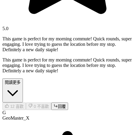
5.0
This game is perfect for my morning commute! Quick rounds, super
engaging. I love trying to guess the location before my stop.
Definitely a new daily staple!
This game is perfect for my morning commute! Quick rounds, super
engaging. I love trying to guess the location before my stop.
Definitely a new daily staple!
閱讀更多
12
喜歡
0
不喜歡
回覆
G
GeoMaster_X