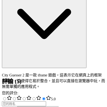
City Guesser 2 是一款 iframe 遊戲，這表示它在網頁上的框架
評論
(
5
)
內運行。這使得它易於整合，並且可以直接在瀏覽器中玩，而
無需單獨的應用程式。
您的評分
:
5
.0