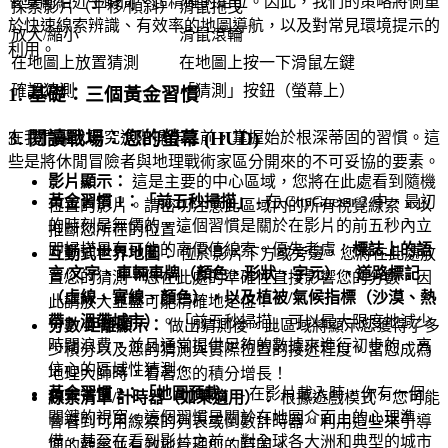
會獎勵給近乎瞬間、超精確的定位。因此，我們的策略將側重
探索影片（平移/傾斜）
滑鼠拖曳
於快速線索辨識、有效率的地圖導航，以及對常見環境提示的
放大/縮小
滑鼠滾輪
利用。
在地圖上放置猜測
在地圖上按一下滑鼠左鍵
確認猜測
「猜測」按鈕（螢幕上）
1. 基礎：三個黃金習慣
3. 閱讀戰場：您的螢幕 (HUD)
在我們深入研究進階操作之前，掌握始於根深蒂固的習慣。這
些是將休閒冒險者與地理戰術家區分開來的不可妥協的要素。
影片顯示：
這是主要的中心區域，您將在此處看到隨機
黃金習慣 1：「前五秒掃描」
- 在 CityGuessr 2 中，最初
位置的影片。請密切注意此區域內的所有視覺線索，以
的時刻是無價的。這個習慣是關於在影片的前五秒內立
推斷您所在的位置。
即掃描最有可能的高價值線索。優先考慮：
標誌上的語
互動式世界地圖：
位於影片下方或旁邊，您將在此處放
言/文字、車輛車牌（顏色、形狀、字元）、道路標記
置您的猜測。您在此處的準確性直接影響您的分數，因
（虛線、實線、顏色），以及植被/氣候指標（沙漠、熱
此請放大並盡可能精確地定位！
帶、溫帶城市）
。「前五秒掃描」可以最大限度地減少
分數/距離顯示：
做出猜測後，此區域將顯示您獲得了多
時間浪費，並且通常提供足夠的數據來進行初步的、高
少積分以及您的猜測與實際位置的接近程度。當您成為
信心的區域性猜測。
地理大師時，看著您的積分增長！
黃金習慣 2：「地圖預載」
- 在影片載入時，你有一個
線索清單/計時器（如果適用）：
根據遊戲模式，您可能
關鍵的視窗。這個習慣是關於在地圖介面上的心理準
會看到可用線索的列表或倒數計時器。利用這些來引導
備。甚至在看到影片之前，對全球各大洲和典型的城市
您的觀察並有效地管理您的時間。