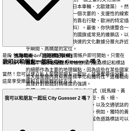
（例如，阿拉伯文字、日本車輛、北歐建築）。然
後，你必須立即將其與一個次要的、支援性的線索
交叉參考（例如，日本的靠右行駛、歐洲的特定插
座、南美的獨特建築材料）。最後，你快速整合一
個第三線索，例如特定的國旗或常見的連鎖店，以
確認確切的國家。這種快速的文化數據分層允許近
乎瞬間、高精度的定位。
是的！City Guesser 2 完全免費，無需帳戶即可開始。只需在
進階戰術：「道路標記偵察」
我可以和朋友一起玩 City Guesser 2 嗎？
瀏覽器中打開它即可開始探索！
原則：
這涉及使用經常被忽視的道路標記和標誌
的細節作為主要的地理錨點，因為這些在某些國家
當然！您可以建立私人房間與朋友一起玩，並爭奪最佳分數。
或大陸集團內具有高度標準化和獨特性。這種戰術
這是享受樂趣和互相挑戰的好方法。
直接針對遊戲對精確度的強調。
執行：
觀察人行橫道的顏色和模式（斑馬線、黃
色、白色）、車道虛線的樣式（短、長、細、
我可以和朋友一起玩 City Guesser 2 嗎？
粗）、路邊電線桿的存在和顏色，以及交通號誌的
設計（水平、垂直、特定外殼）。例如，獨特的黃
色虛線通常指向北美，而特定的藍色道路標誌可以
立即縮小到歐洲的部分地區。