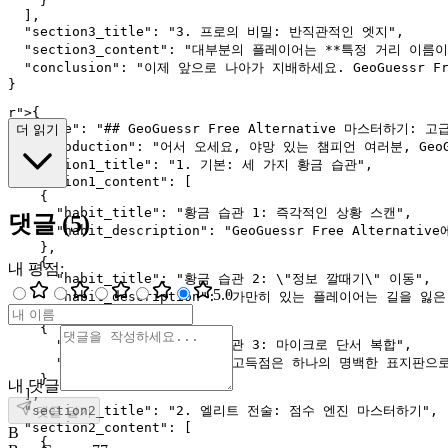
    }

  ],

  "section3_title": "3. 프로의 비밀: 반직관적인 엣지",

  "section3_content": "대부분의 플레이어는 **특정 
  "conclusion": "이제 앞으로 나아가 지배하세요. GeoGuessr 
r">
{

  "title": "## GeoGuessr Free Alternative 마스터하기: 
더 읽기
  "introduction": "어서 오세요, 야망 있는 챔피언 여러분
  "section1_title": "1. 기본: 세 가지 황금 습관",

  "section1_content": [

    {

      "habit_title": "황금 습관 1: 즉각적인 상황 스캔",

댓글
(
5
)
      "habit_description": "GeoGuessr Fr
    },

    {

내 평점
:
      "habit_title": "황금 습관 2: \"정보 깔때기\" 이동",

5
.0
      "habit_description": "가만히 있는 플레이어
    },

    {

      "habit_title": "황금 습관 3: 마이크로 단서 복합",

      "habit_description": "고득점은 하나의 명백
    }

내 댓글
  ],

  "section2_title": "2. 엘리트 전술: 점수 엔진 마스터하기",

댓글 달기
  "section2_content": [

B
    {
