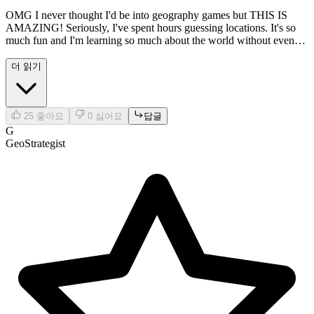
OMG I never thought I'd be into geography games but THIS IS
AMAZING! Seriously, I've spent hours guessing locations. It's so
much fun and I'm learning so much about the world without even
trying. Totally hooked!
더 읽기
25
좋아요
0
싫어요
답글
G
GeoStrategist