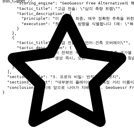
Bus_Gamer_77
      "scoring_engine": "GeoGuessr Free 
      "tactic_title": "고급 전술: \"삼각 측량 트랩\"",

      "tactic_description": {

        "principle": "이 전술은 최종, 매우 정확한 추
        "execution": "첫째, 주요 방향을 식별합니다 
      }

    },

    {

      "tactic_title": "고급 전술: \"언어-건축 오버레이\"",

      "tactic_description": {

        "principle": "이 전략은 두 가지 강력하고 종종
        "execution": "생성 즉시, 모든 텍스트를 우선
      }

    }

  ],

  "section3_title": "3. 프로의 비밀: 반직관적인 엣지",

  "section3_content": "대부분의 플레이어는 **특정 
  "conclusion": "이제 앞으로 나아가 지배하세요. GeoGuessr 