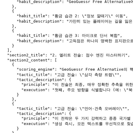
      "habit_description": "GeoGuessr Fr
    },

    {

      "habit_title": "황금 습관 2: \"정보 깔때기\" 이동",

      "habit_description": "가만히 있는 플레이어
    },

    {

      "habit_title": "황금 습관 3: 마이크로 단서 복합",

      "habit_description": "고득점은 하나의 명백
    }

  ],

  "section2_title": "2. 엘리트 전술: 점수 엔진 마스터하기",

  "section2_content": [

    {

      "scoring_engine": "GeoGuessr Free 
      "tactic_title": "고급 전술: \"삼각 측량 트랩\"",

      "tactic_description": {

        "principle": "이 전술은 최종, 매우 정확한 추
        "execution": "첫째, 주요 방향을 식별합니다 
      }

    },

    {

      "tactic_title": "고급 전술: \"언어-건축 오버레이\"",

      "tactic_description": {

        "principle": "이 전략은 두 가지 강력하고 종종
        "execution": "생성 즉시, 모든 텍스트를 우선
      }
