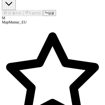
12
좋아요
0
싫어요
답글
M
MapManiac_EU