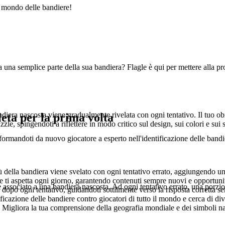
il mondo delle bandiere!
da una semplice parte della sua bandiera? Flagle è qui per mettere alla 
ndiera nascosta viene gradualmente rivelata con ogni tentativo. Il tuo ob
eta per la prima volta
zzle, spingendoti a riflettere in modo critico sul design, sui colori e s
ormandoti da nuovo giocatore a esperto nell'identificazione delle bandie
della bandiera viene svelato con ogni tentativo errato, aggiungendo una
e ti aspetta ogni giorno, garantendo contenuti sempre nuovi e opportun
ese associato a una bandiera nascosta. Ad ogni tentativo errato, una porzi
 dopo ogni tentativo, guidandoti sottilmente verso la risposta corretta s
tificazione delle bandiere contro giocatori di tutto il mondo e cerca di div
: Migliora la tua comprensione della geografia mondiale e dei simboli na