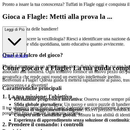
Pronto a issare la tua conoscenza? Tuffati in Flagle oggi e conquista 
Gioca a Flagle: Metti alla prova la ...
tua conoscenza delle bandiere!
Leggi di Più
Pensi di conoscere la vexillologia? Riesci a identificare una nazione 
una stimolante sfida quotidiana, tanto educativa quanto avvincente.
Qual è il fulcro del gioco?
Come giocare
Flagle ti immerge in un affascinante gioco di indovinelli in cui una ba
Come giocare a Flagle: La tua guida compl
associato alla bandiera. Ogni tentativo fornisce un nuovo pezzo del pu
geografica che rende ogni round un esercizio intellettuale inedito.
Benvenuti a Flagle! Questa guida ti metterà rapidamente al passo, trasf
conoscenze e a divertirti!
Caratteristiche principali
1. La tua missione: l'obiettivo
Rivelazione progressiva interattiva
: Osserva come sempre più 
Sfida globale giornaliera
: Un nuovo e unico puzzle di bandier
Il tuo obiettivo principale in Flagle è identificare correttamente il pa
Sistema di suggerimenti intelligente
: Ricevi preziosi feedback
possibilità fino a trovare la risposta corretta.
Competi nelle classifiche globali
: Misura la tua abilità di iden
Esperienza di apprendimento senza soluzione di continuità
2. Prendere il comando: i controlli