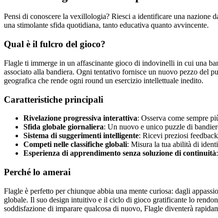
Pensi di conoscere la vexillologia? Riesci a identificare una nazione 
una stimolante sfida quotidiana, tanto educativa quanto avvincente.
Qual è il fulcro del gioco?
Flagle ti immerge in un affascinante gioco di indovinelli in cui una ba
associato alla bandiera. Ogni tentativo fornisce un nuovo pezzo del pu
geografica che rende ogni round un esercizio intellettuale inedito.
Caratteristiche principali
Rivelazione progressiva interattiva
: Osserva come sempre più 
Sfida globale giornaliera
: Un nuovo e unico puzzle di bandier
Sistema di suggerimenti intelligente
: Ricevi preziosi feedback
Competi nelle classifiche globali
: Misura la tua abilità di iden
Esperienza di apprendimento senza soluzione di continuità
Perché lo amerai
Flagle è perfetto per chiunque abbia una mente curiosa: dagli appassion
globale. Il suo design intuitivo e il ciclo di gioco gratificante lo ren
soddisfazione di imparare qualcosa di nuovo, Flagle diventerà rapidame