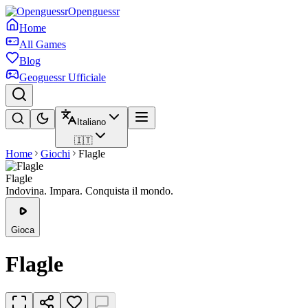
Openguessr
Home
All Games
Blog
Geoguessr Ufficiale
Italiano
🇮🇹
Home
Giochi
Flagle
Flagle
Indovina. Impara. Conquista il mondo.
Gioca
Flagle