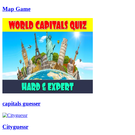
Map Game
capitals guesser
Cityguessr