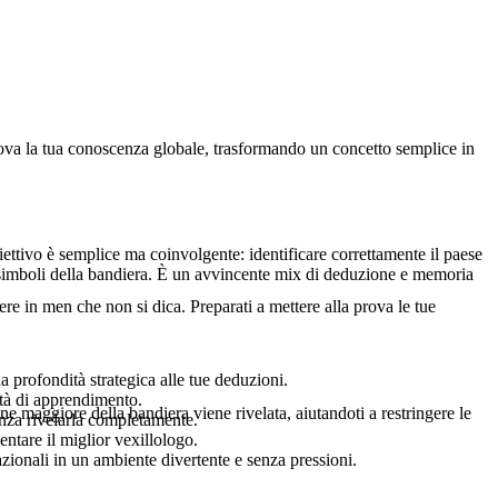
prova la tua conoscenza globale, trasformando un concetto semplice in
iettivo è semplice ma coinvolgente: identificare correttamente il paese
ui simboli della bandiera. È un avvincente mix di deduzione e memoria
re in men che non si dica. Preparati a mettere alla prova le tue
 profondità strategica alle tue deduzioni.
ità di apprendimento.
one maggiore della bandiera viene rivelata, aiutandoti a restringere le
enza rivelarla completamente.
entare il miglior vexillologo.
zionali in un ambiente divertente e senza pressioni.