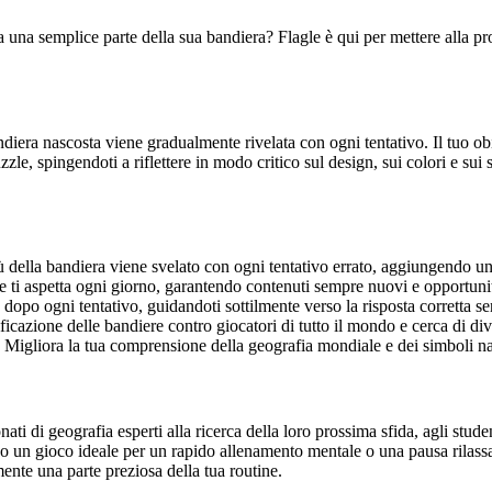
da una semplice parte della sua bandiera? Flagle è qui per mettere alla 
ndiera nascosta viene gradualmente rivelata con ogni tentativo. Il tuo ob
zzle, spingendoti a riflettere in modo critico sul design, sui colori e s
della bandiera viene svelato con ogni tentativo errato, aggiungendo una
e ti aspetta ogni giorno, garantendo contenuti sempre nuovi e opportun
 dopo ogni tentativo, guidandoti sottilmente verso la risposta corretta s
tificazione delle bandiere contro giocatori di tutto il mondo e cerca di div
: Migliora la tua comprensione della geografia mondiale e dei simboli na
ati di geografia esperti alla ricerca della loro prossima sfida, agli stud
dono un gioco ideale per un rapido allenamento mentale o una pausa rilassa
nte una parte preziosa della tua routine.