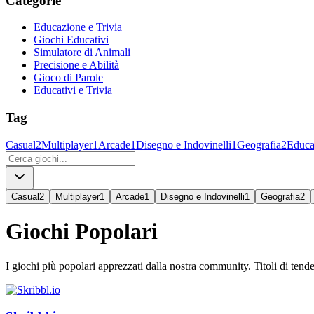
Categorie
Educazione e Trivia
Giochi Educativi
Simulatore di Animali
Precisione e Abilità
Gioco di Parole
Educativi e Trivia
Tag
Casual
2
Multiplayer
1
Arcade
1
Disegno e Indovinelli
1
Geografia
2
Educa
Casual
2
Multiplayer
1
Arcade
1
Disegno e Indovinelli
1
Geografia
2
Giochi Popolari
I giochi più popolari apprezzati dalla nostra community. Titoli di tende