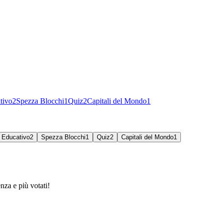
tivo
2
Spezza Blocchi
1
Quiz
2
Capitali del Mondo
1
Educativo
2
Spezza Blocchi
1
Quiz
2
Capitali del Mondo
1
nza e più votati!