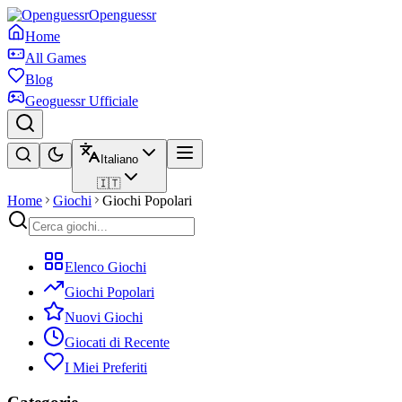
Openguessr
Home
All Games
Blog
Geoguessr Ufficiale
Italiano
🇮🇹
Home
Giochi
Giochi Popolari
Elenco Giochi
Giochi Popolari
Nuovi Giochi
Giocati di Recente
I Miei Preferiti